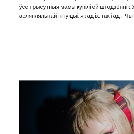
ўсе прысутныя мамы купілі ёй штодзённік. 
асляпляльнай інтуіцыі, як ад іх, так і ад …
Чы