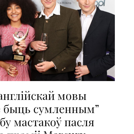
англійскай мовы
е быць сумленным”
бу мастакоў пасля