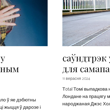
 у
саўндтрэк 
ьным
для самап
11 верасня 2024
Тotal Томі выпадкова
Лондане на працягу м
йшло ў яе дэбютны
народжаная Джэс Холт 
сці жыцця ў дарозе і