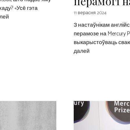
перамогі н
аду? «Усё гэта
11 верасня 2024
лей
З настаўнікам англійс
перамозе на Mercury Pr
выкарыстоўваць сваю
далей