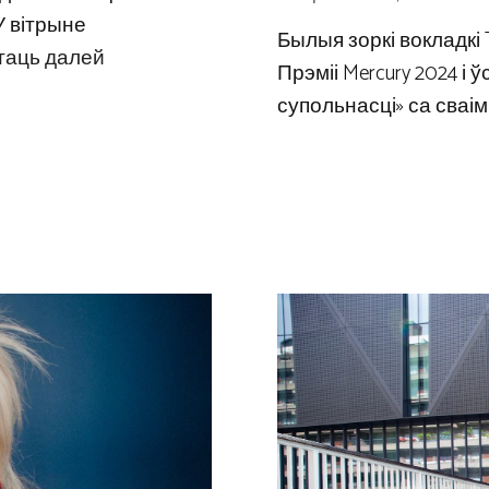
У вітрыне
Былыя зоркі вокладкі T
таць далей
Прэміі Mercury 2024 і 
супольнасці» са сваімі