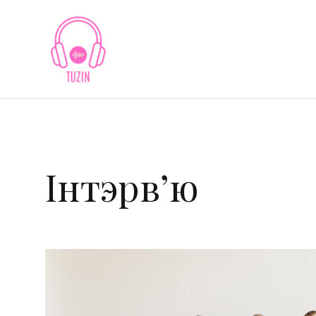
Skip
to
content
Інтэрв’ю