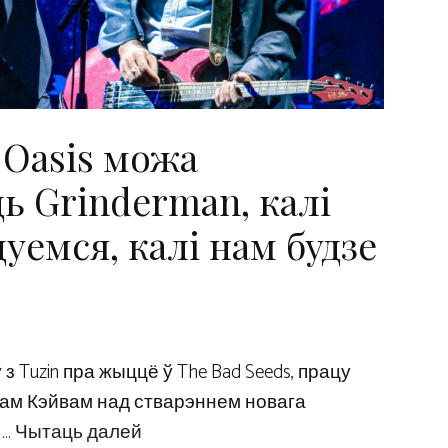
 Oasis можа
ь Grinderman, калі
уемся, калі нам будзе
з Tuzin пра жыццё ў The Bad Seeds, працу
ікам Кэйвам над стварэннем новага
 …
Чытаць далей