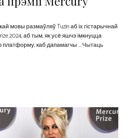
а прэміі Mercury
кай мовы размаўляў Tuzin аб іх гістарычнай
ize 2024, аб тым, як усё яшчэ імкнуцца
 платформу, каб дапамагчы …
Чытаць