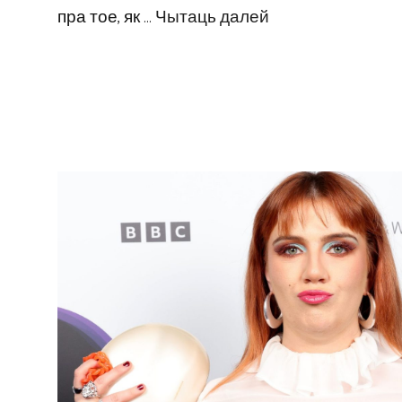
пра тое, як …
Чытаць далей