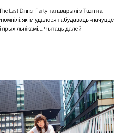
he Last Dinner Party пагаварылі з Tuzin на
ўспомнілі, як ім удалося пабудаваць «пачуццё
 прыхільнікамі. …
Чытаць далей