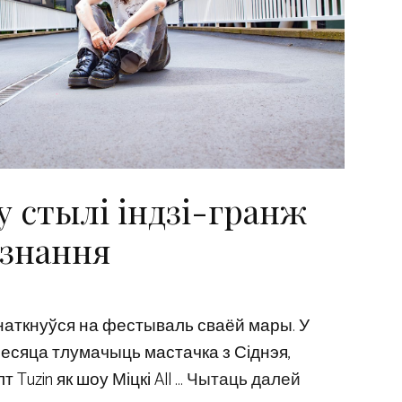
у стылі індзі-гранж
азнання
 наткнуўся на фестываль сваёй мары. У
есяца тлумачыць мастачка з Сіднэя,
Tuzin як шоу Міцкі All …
Чытаць далей