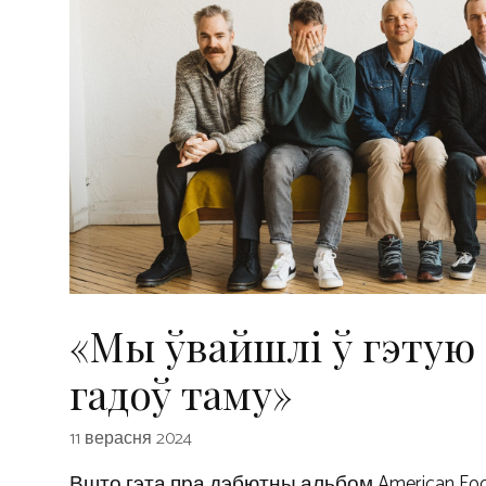
«Мы ўвайшлі ў гэтую 
гадоў таму»
11 верасня 2024
Вшто гэта пра дэбютны альбом American Foo