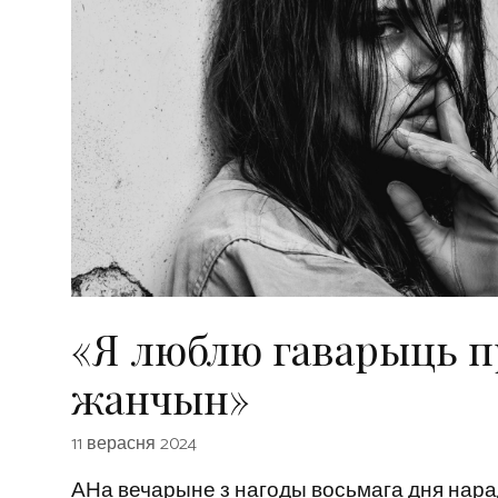
«Я люблю гаварыць пр
жанчын»
11 верасня 2024
АНа вечарыне з нагоды восьмага дня нара