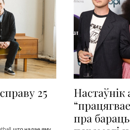
справу 25
Настаўнік 
“працягва
пра бараць
tball, што надае яму