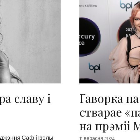
а славу і
Гаворка н
стварае «п
на прэміі 
джэння Сафіі Ізэлы
11 верасня 2024