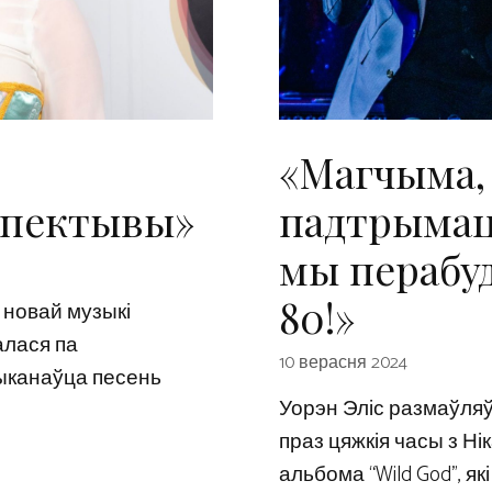
«Магчыма,
спектывы»
падтрымац
мы перабуд
80!»
т новай музыкі
алася па
10 верасня 2024
выканаўца песень
Уорэн Эліс размаўляў 
праз цяжкія часы з Н
альбома “Wild God”, які