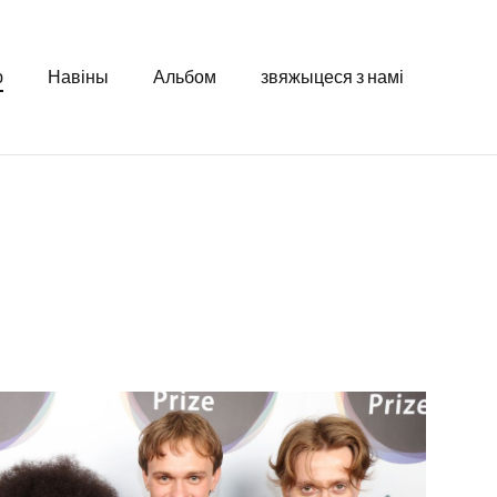
ю
Навіны
Альбом
звяжыцеся з намі