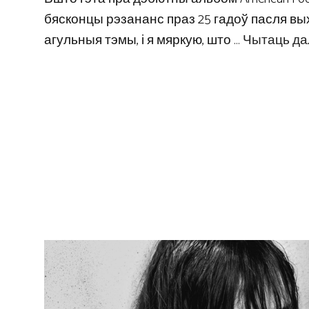
бясконцы рэзананс праз 25 гадоў пасля вых
агульныя тэмы, і я мяркую, што …
Чытаць да