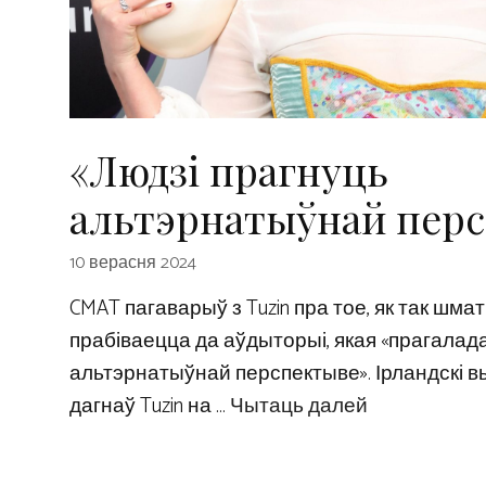
«Людзі прагнуць
альтэрнатыўнай пер
10 верасня 2024
CMAT пагаварыў з Tuzin пра тое, як так шма
прабіваецца да аўдыторыі, якая «прагалад
альтэрнатыўнай перспектыве». Ірландскі 
дагнаў Tuzin на …
Чытаць далей