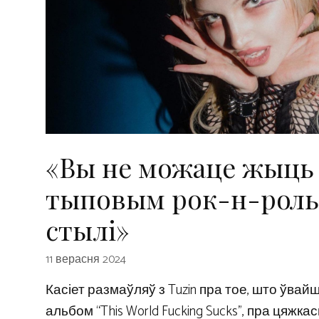
«Вы не можаце жыць
тыповым рок-н-рол
стылі»
11 верасня 2024
Касіет размаўляў з Tuzin пра тое, што ўва
альбом “This World Fucking Sucks”, пра цяжка