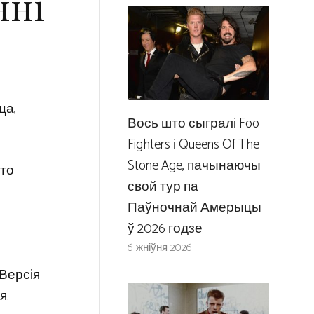
нні
ца,
Вось што сыгралі Foo
Fighters і Queens Of The
Stone Age, пачынаючы
што
свой тур па
Паўночнай Амерыцы
ў 2026 годзе
6 жніўня 2026
Версія
я.