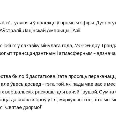
afari”, гуляючы ў праекце ў прамым эфіры. Дуэт згу
страліі, Лацінскай Амерыцы і Азіі.
llosium у сакавіку мінулага года,
Nme
“Эндру Трэнд
ь вопыт трансцэндэнтным і атмасферным – адзнач
ства было б дастаткова (гэта просяць пераканацц
 але ўвесь досвед – гэта той, які падымае вас з мес
чных вершальскіх раскошы для вачэй і вушэй. Сумна
юцца да сваіх сяброў у Глі, мяркуючы тое, што мы 
я “Святае дзярмо!”