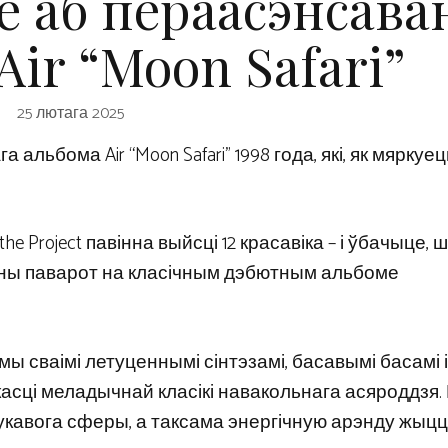
е аб пераасэнсава
Air “Moon Safari”
25 лютага 2025
альбома Air “Moon Safari” 1998 года, які, як мяркуец
f the Project павінна выйсці 12 красавіка – і ўбачыце, 
сны паварот на класічным дэбютным альбоме
 сваімі летуценнымі сінтэзамі, басавымі басамі і
сці меладычнай класікі навакольнага асяроддзя. 
гукавога сферы, а таксама энергічную арэнду жыцц