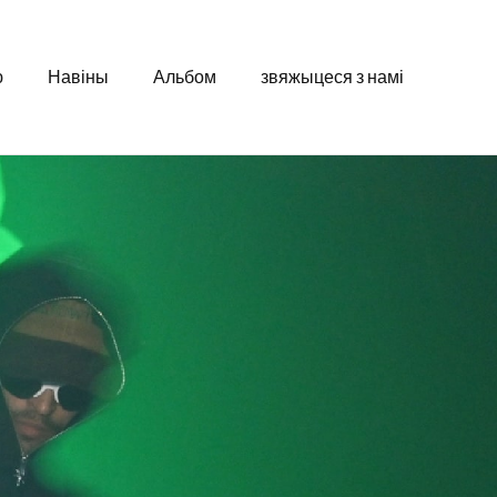
ю
Навіны
Альбом
звяжыцеся з намі