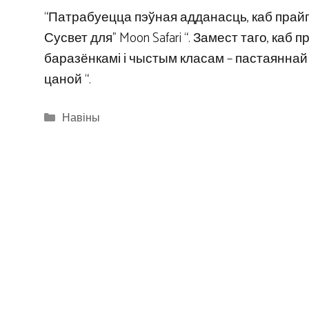
“Патрабуецца пэўная адданасць, каб прайг
Сусвет для” Moon Safari “. Замест таго, каб
баразёнкамі і чыстым класам – пастаяннай
цаной “.
Categories
Навіны