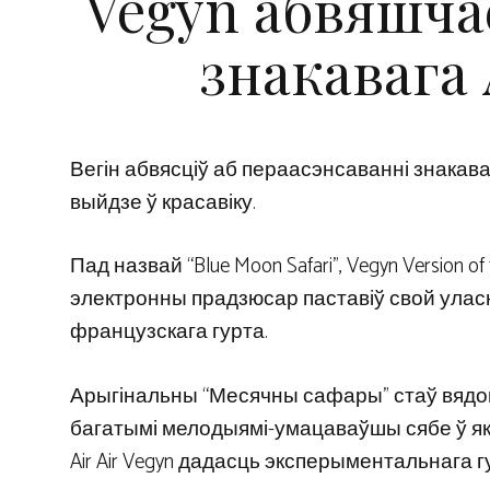
Vegyn абвяшча
знакавага 
Вегін абвясціў аб пераасэнсаванні знакавага 
выйдзе ў красавіку.
Пад назвай “Blue Moon Safari”, Vegyn Version o
электронны прадзюсар паставіў свой ула
французскага гурта.
Арыгінальны “Месячны сафары” стаў вядомы
багатымі мелодыямі-умацаваўшы сябе ў яка
Air Air Vegyn дадасць эксперыментальнага 