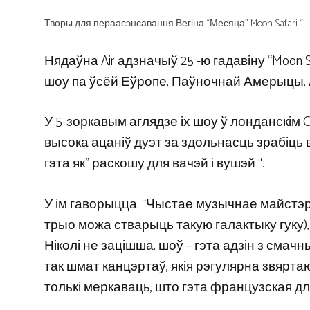
Творы для пераасэнсавання Вегіна “Месяца” Moon Safari “
Нядаўна Air адзначыў 25 -ю гадавіну “Moon S
шоу па ўсёй Еўропе, Паўночнай Амерыцы, Аў
У 5-зоркавым аглядзе іх шоу ў лонданскім Co
высока ацаніў дуэт за здольнасць зрабіц
гэта як” раскошу для вачэй і вушэй “.
У ім гаворыцца: “Чыстае музычнае майстэр
трыо можа стварыць такую ​​галактыку гуку),
Ніколі не зацішша, шоў – гэта адзін з сма
так шмат канцэртаў, якія рэгулярна звярта
толькі меркаваць, што гэта французская дл