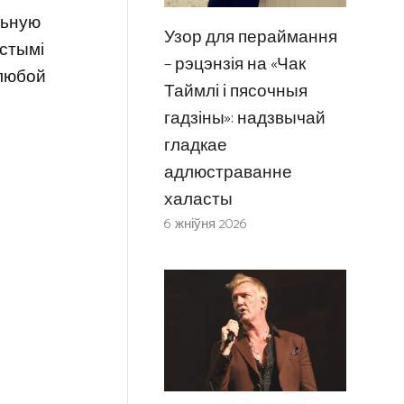
льную
Узор для пераймання
устымі
– рэцэнзія на «Чак
 любой
Таймлі і пясочныя
гадзіны»: надзвычай
гладкае
адлюстраванне
халасты
6 жніўня 2026