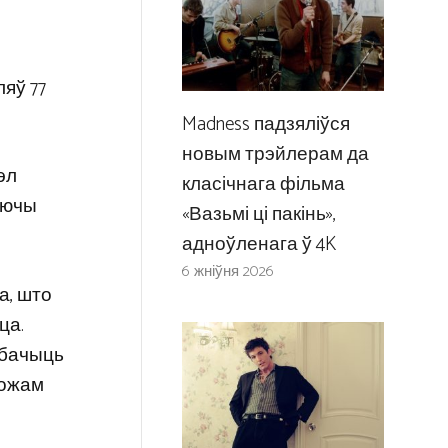
ляў 77
Madness падзяліўся
новым трэйлерам да
эл
класічнага фільма
аючы
«Вазьмі ці пакінь»,
адноўленага ў 4K
6 жніўня 2026
а, што
ца.
 бачыць
можам