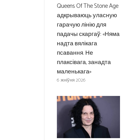
Queens Of The Stone Age
адкрываюць уласную
гарачую лінію для
падачы скаргаў: «Няма
надта вялікага
псавання. Не
плаксівага, занадта
маленькага»
6 жніўня 2026