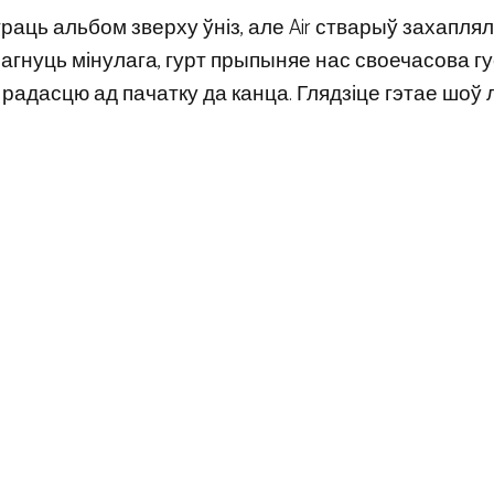
раць альбом зверху ўніз, але Air стварыў захапля
 прагнуць мінулага, гурт прыпыняе нас своечасова г
 радасцю ад пачатку да канца. Глядзіце гэтае шоў