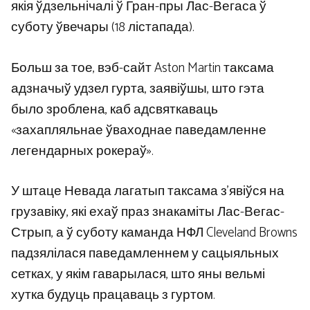
якія ўдзельнічалі ў Гран-пры Лас-Вегаса ў
суботу ўвечары (18 лістапада).
Больш за тое, вэб-сайт Aston Martin таксама
адзначыў удзел гурта, заявіўшы, што гэта
было зроблена, каб адсвяткаваць
«захапляльнае ўваходнае паведамленне
легендарных рокераў».
У штаце Невада лагатып таксама з’явіўся на
грузавіку, які ехаў праз знакаміты Лас-Вегас-
Стрып, а ў суботу каманда НФЛ Cleveland Browns
падзялілася паведамленнем у сацыяльных
сетках, у якім гаварылася, што яны вельмі
хутка будуць працаваць з гуртом.