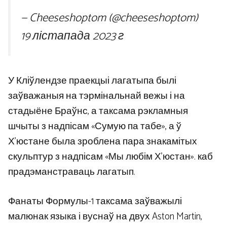
— Cheeseshoptom (@cheeseshoptom)
19 лістапада 2023 г
У Кліўлендзе праекцыі лагатыпа былі
заўважаныя на тэрмінальнай вежы і на
стадыёне Браўнс, а таксама рэкламныя
шчыты з надпісам «Сумую па табе», а ў
Х’юстане была зроблена пара знакамітых
скульптур з надпісам «Мы любім Х’юстан». каб
прадэманстраваць лагатып.
Фанаты Формулы-1 таксама заўважылі
малюнак языка і вуснаў на двух Aston Martin,