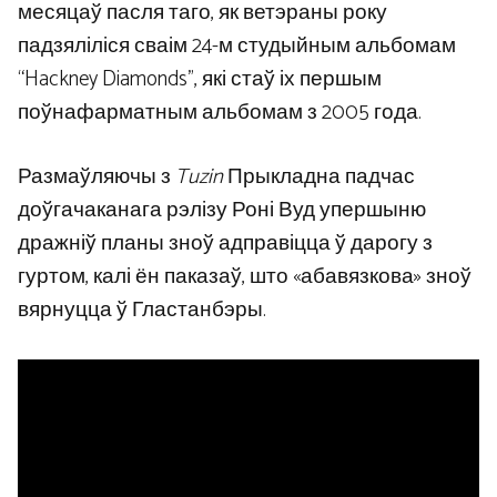
месяцаў пасля таго, як ветэраны року
падзяліліся сваім 24-м студыйным альбомам
“Hackney Diamonds”, які стаў іх першым
поўнафарматным альбомам з 2005 года.
Размаўляючы з
Tuzin
Прыкладна падчас
доўгачаканага рэлізу Роні Вуд упершыню
дражніў планы зноў адправіцца ў дарогу з
гуртом, калі ён паказаў, што «абавязкова» зноў
вярнуцца ў Гластанбэры.