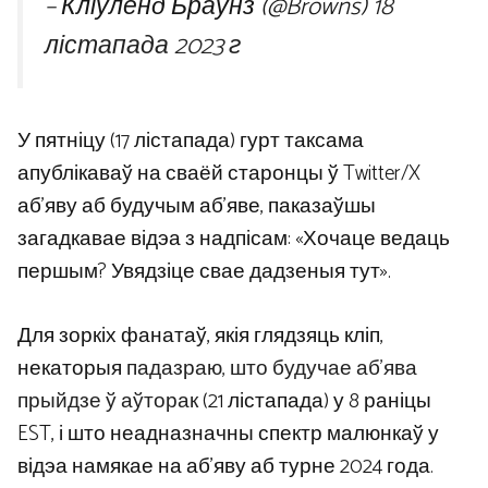
– Кліўленд Браўнз (@Browns)
18
лістапада 2023 г
У пятніцу (17 лістапада) гурт таксама
апублікаваў на сваёй старонцы ў Twitter/X
аб’яву аб будучым аб’яве, паказаўшы
загадкавае відэа з надпісам: «Хочаце ведаць
першым? Увядзіце свае дадзеныя тут».
Для зоркіх фанатаў, якія глядзяць кліп,
некаторыя
падазраю, што будучае аб’ява
прыйдзе ў аўторак
(21 лістапада) у 8 раніцы
EST, і што неадназначны спектр малюнкаў у
відэа намякае на аб’яву аб турне 2024 года.