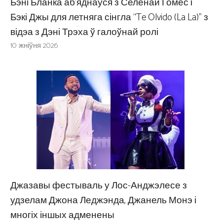
Бэні Бланка аб’яднаўся з Селенай Гомес і
Бэкі Джы для летняга сінгла “Te Olvido (La La)” з
відэа з Дэні Трэха ў галоўнай ролі
10 жніўня 2026
Джазавы фестываль у Лос-Анджэлесе з
удзелам Джона Леджэнда, Джанель Монэ і
многіх іншых адменены