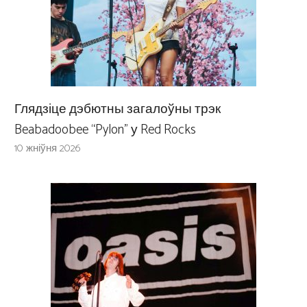
Глядзіце дэбютны загалоўны трэк
Beabadoobee “Pylon” у Red Rocks
10 жніўня 2026