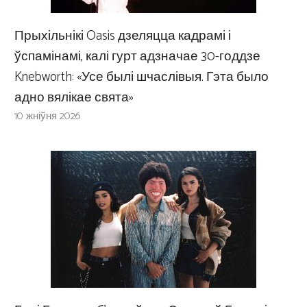
Прыхільнікі Oasis дзеляцца кадрамі і
ўспамінамі, калі гурт адзначае 30-годдзе
Knebworth: «Усе былі шчаслівыя. Гэта было
адно вялікае свята»
10 жніўня 2026