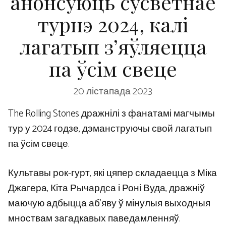
анонсуюць сусветнае
турнэ 2024, калі
лагатып з’яўляецца
па ўсім свеце
20 лістапада 2023
The Rolling Stones дражнілі з фанатамі магчымы
тур у 2024 годзе, дэманструючы свой лагатып
па ўсім свеце.
Культавы рок-гурт, які цяпер складаецца з Міка
Джагера, Кіта Рычардса і Роні Вуда, дражніў
маючую адбыцца аб’яву ў мінулыя выходныя
мноствам загадкавых паведамленняў.