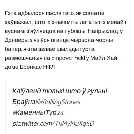
Гэта адбылося пасля таго, як фанаты
заўважылі, што іх знакаміты лагатып з мовай і
вуснамі з’яўляецца на публіцы. Напрыклад, у
Дэнверы з’явіўся гіганцкі чырвона-чорны
банер, які паказвае шыльды гурта,
размешчаныя на Empower Field у Майл-Хай –
доме Бронкас НФЛ.
Кліўленд толькі што ў гульні
Браўнз!!!
#RollingStones
#КаменныТур24
pic.twitter.com/T9MyMuXg5D