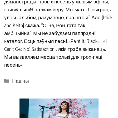
дэманстрацыі новых песень у жывым эфіры,
заявіўшы: «Я цалкам веру. Мы маглі б сыграць
увесь альбом, разумееце, пра што я? Але [Mick
and Keith] скажа: “О, не, Рон, гэта так
амбіцыйна”. Мы не забудзем папярэдні
каталог. Ёсць пэўныя песні, «Paint It, Black» і «(I
Can’t Get No) Satisfaction», якія трэба выканаць.
Мы вызваляем месца толькі для трох-пяці
песень».
Categories
Навіны