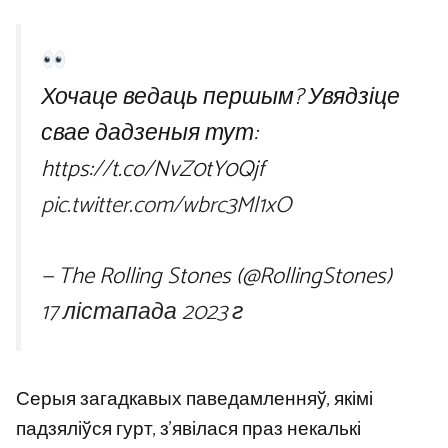
Хочаце ведаць першым? Увядзіце
свае дадзеныя тут:
https://t.co/NvZ0tY0Qjf
pic.twitter.com/wbrc3Ml1xO
— The Rolling Stones (@RollingStones)
17 лістапада 2023 г
Серыя загадкавых паведамленняў, якімі
падзяліўся гурт, з’явілася праз некалькі