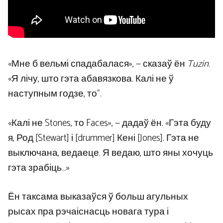
«Мне б вельмі спадабалася», — сказаў ён
Tuzin
.
«Я лічу, што гэта абавязкова. Калі не ў
наступным годзе, то”.
«Калі не Stones, то Faces», — дадаў ён. «Гэта буду
я, Род [Stewart] і [drummer] Кені [Jones]. Гэта не
выключана, ведаеце. Я ведаю, што яны хочуць
гэта зрабіць…»
Ён таксама выказаўся ў больш агульных
рысах пра рэчаіснасць новага тура і