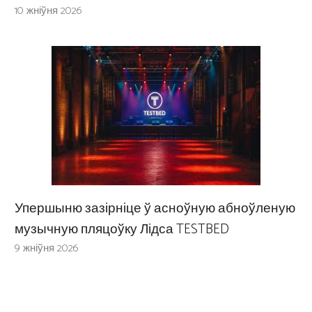
10 жніўня 2026
Упершыню зазірніце ў асноўную абноўленую
музычную пляцоўку Лідса TESTBED
9 жніўня 2026