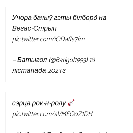
Учора бачыў гэты білборд на
Вегас-Стрып
pic.twitter.com/iODafIs7fm
— Батыгол (@Batigol1993)
18
лістапада 2023 г
сэрца рок-н-ролу
pic.twitter.com/sVMEOoZ1DH