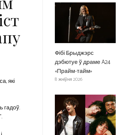
ым
іст
апу
Фібі Брыджэрс
дэбютуе ў драме A24
«Прайм-тайм»
8 жніўня 2026
а, які
ь гадоў.
.
і