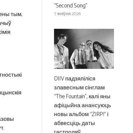
“Second Song”
лены тым,
7 жніўня 2026
мачыў
імія
ностыкі.
DIIV падзяліліся
злавесным сінглам
ыцынскія
“The Fountain”, калі яны
афіцыйна анансуюць
новы альбом “ZIRP!” і
азовы
абвесціць даты
т.
гастроляў