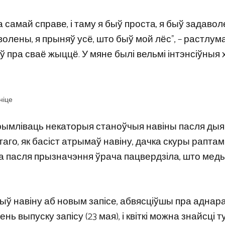
 самай справе, і таму я быў проста, я быў задаво
волены, я прыняў усё, што быў мой лёс”, – растлу
маў пра сваё жыццё. У мяне былі вельмі інтэнсіўныя х
ніце
рымліваць некаторыя станоўчыя навіны пасля дыяг
таго, як басіст атрымаў навіну, дачка скуры раптам
, а пасля прызначэння ўрача пацвердзіла, што мед
чыў навіну аб новым запісе, абвясціўшы пра аднар
ь выпуску запісу (23 мая), і квіткі можна знайсці ту