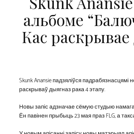
Skunk Anansi
альбоме “Балюч
Кас раскрывае 
Skunk Anansie падзяліўся падрабязнасцямі н
раскрываў дыягназ рака 4 этапу.
Новы запіс адзначае сёмую студыю намаганн
Ён павінен прыбыць 23 мая праз FLG, а таксам
У новым апісанні запісу новы матэрыял апі