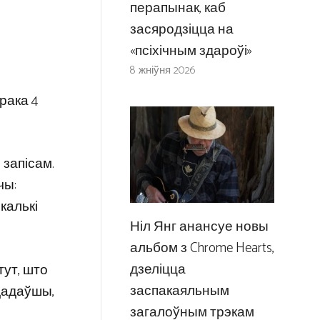
перапынак, каб
засяродзіцца на
«псіхічным здароўі»
8 жніўня 2026
рака 4
 запісам.
чы:
калькі
Ніл Янг анансуе новы
альбом з Chrome Hearts,
дзеліцца
тут, што
заспакаяльным
 дадаўшы,
загалоўным трэкам