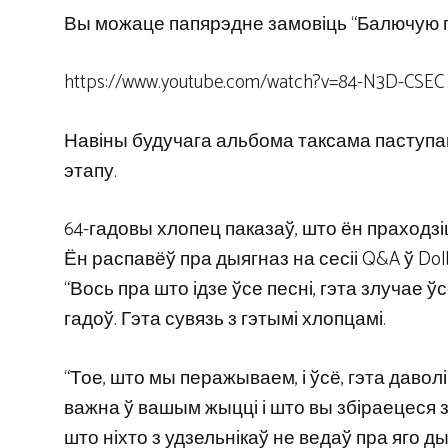
Вы можаце папярэдне замовіць “Балючую пра
https://www.youtube.com/watch?v=84-N3D-CSEC
Навіны будучага альбома таксама паступаюц
этапу.
64-гадовы хлопец паказаў, што ён праходзі
Ён распавёў пра дыягназ на сесіі Q&A ў Dol
“Вось пра што ідзе ўсе песні, гэта злучае 
гадоў. Гэта сувязь з гэтымі хлопцамі.
“Тое, што мы перажываем, і ўсё, гэта давол
важна ў вашым жыцці і што вы збіраецеся з 
што ніхто з удзельнікаў не ведаў пра яго ды