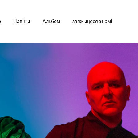
ю
Навіны
Альбом
звяжыцеся з намі