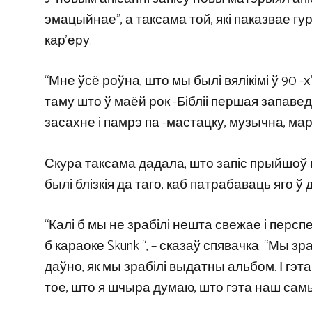
эмацыйнае”, а таксама той, які паказвае гу
кар’еру.
“Мне ўсё роўна, што мы былі вялікімі ў 90 -х
таму што ў маёй рок -Бібліі першая запавед
засахне і памрэ па -мастацку, музычна, ма
Скура таксама дадала, што запіс прыйшоў 
былі блізкія да таго, каб патрабаваць яго ў 
“Калі б мы не зрабілі нешта свежае і перс
б караоке Skunk “, – сказаў спявачка. “Мы з
даўно, як мы зрабілі выдатны альбом. І гэ
тое, што я шчыра думаю, што гэта наш самы в