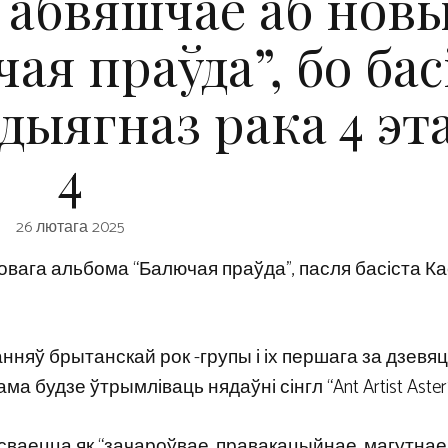
e абвяшчае аб нов
ая праўда”, бо бас
дыягназ рака 4 эт
4
26 лютага 2025
овага альбома “Балючая праўда”, пасля басіста Кас
яў брытанскай рок -групы і іх першага за дзевяц
а будзе ўтрымліваць нядаўні сінгл “Ant Artist Aster”
сваецца як “зачароўвае, правакацыйнае, магутнае 