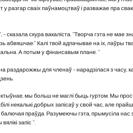
рт у разгар сваіх паўнамоцтваў і разважае пра сва
”, – сказала скура вакаліста. “Творча гэта не мае з
зь абвяшчае:” Калі твой адпачывае на іх, лаўры тв
ральна. А потым у фінансавым плане. “
на раздарожжы для членаў – нарадзілася з часу, к
дзень.
пектыўнае, мы больш не маглі быць гуртом. Мы прос
рабілі некалькі добрых запісаў у свой час, але прай
та балючая праўда. Разумеючы гэта, прымусіла нас 
ялікі запіс “.