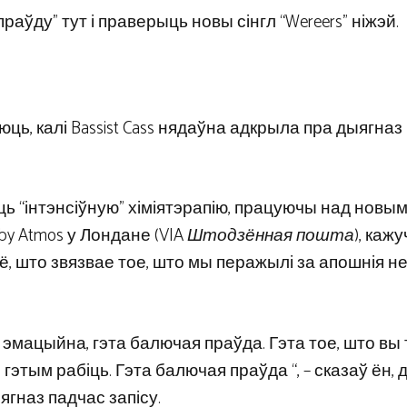
ўду” тут і праверыць новы сінгл “Wereers” ніжэй.
ь, калі Bassist Cass нядаўна адкрыла пра дыягназ 
ць “інтэнсіўную” хіміятэрапію, працуючы над новым
by Atmos у Лондане (VIA
Штодзённая пошта
), кажу
ўсё, што звязвае тое, што мы перажылі за апошнія не
і эмацыйна, гэта балючая праўда. Гэта тое, што вы 
гэтым рабіць. Гэта балючая праўда “, – сказаў ён,
ягназ падчас запісу.