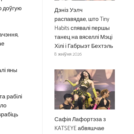
ю доўгую
Дэніз Уэлч
распавядае, што Tiny
Habits спявалі першы
начэння,
танец на вяселлі Мэці
ае
Хілі і Габрыэт Бехтэль
8 жніўня 2026
алі яны
та рабілі
шло
зрабіць
Сафія Лафортэза з
KATSEYE абвяшчае