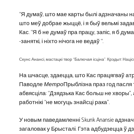
“Я думаў, што мае карты былі адзначаны на
што меў добрае жыццё, і я быў вельмі зада
Кас. “Я б не думаў пра працу, запіс, я б ду
-заняткі, і ніхто нічога не ведаў “.
Скунс Анансі, мастацкі твор “Балючая ісціна”. Крэдыт: Націс
На шчасце, здаецца, што Кас працягваў ат
Паводле
Метро
Прыблізна праз год пасля 
абвясціла: “Дзядзька Кас больш не хворы”
работнікі “не могуць знайсці рака”.
У новым паведамленні Skunk Anansie адзна
загаловак у Брысталі. Гэта адбудзецца ў дзен