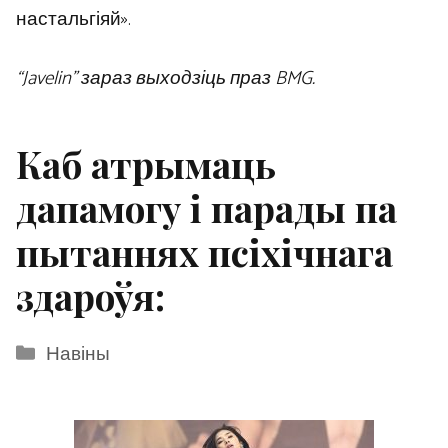
настальгіяй».
“Javelin” зараз выходзіць праз BMG.
Каб атрымаць
дапамогу і парады па
пытаннях псіхічнага
здароўя:
Categories
Навіны