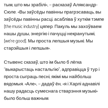
тым, што мы зрабілі», — расказаў Аляксандр-
Сюле. «Вы заўсёды павінны прагрэсаваць, вы
заўсёды павінны расці, асабліва ў хуткім тэмпе
[the music industry] цяпер. Пакуль мы захоўваем
нашы душы, энергію і пачуцці некранутымі,
[we’re good]. Мы проста лепшыя музыкі. Мы
старэйшыя і лепшыя».
Стывенс сказаў, што ім было б лёгка
“выкарыстаць настальгію”, адправіцца ў тур і
проста сыграць песні, якімі мы найбольш
вядомыя. «Але», — дадаў ён, «я і Харлі аднавілі
нашу радасць сумеснага стварэння музыкі»
было больш важным.