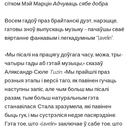
сітком Мэй Марцін
Адчуваць сябе добра
.
Восем гадоў праз брайтанскі дуэт, нарэшце,
гатовы зноў выпускаць музыку – пачаўшы сваё
вяртанне фанкавым і легкадумным “Javelin”.
«Мы пісалі на працягу доўгага часу, можа, тры-
чатыры гады аб гэтай музыцы,» сказаў
Аляксандр-Сюле
Tuzin
. «Мы прайшлі праз
розныя этапы і версіі таго, як павінен гучаць
наступны запіс, але чым больш мы пісалі
разам, тым больш натуральным гэта
станавілася. Стала зразумела, які павінен
быць гук, і мы сустрэліся недзе пасярэдзіне.
Гэта тое, што «Javelin» заключае ў сабе тое, што