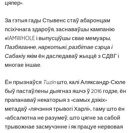
цяпер».
За гэтыя гады Стывенс стаў абаронцам
псіхічнага здароўя, заснаваўшы кампанію
#IAMWHOLE і выпусціўшы свае мемуары,
Пазбяганне, наркотыкі, разбітае сэрца і
Сабакі
у якім ён даследаваў жыццё з СДВГ і
многае іншае.
Ён прызнаўся
Tuzin
што, калі Аляксандр-Сюле
быў пастаўлены дыягназ яшчэ ў 2016 годзе, ён
прапанаваў некаторыя з «самых дзікіх»
метадаў «лячэння трывогі Харлі», таму што ён
«абсалютна не разумеў, што цягне за сабой
трывожнае засмучэнне і як працуе нервовая