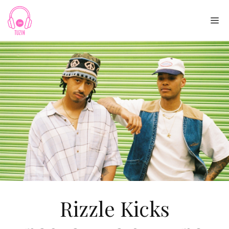
Skip
to
Me
content
Rizzle Kicks