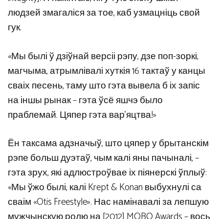
людзей змагаліся за тое, каб узмацніць свой
гук.
«Мы былі ў дзіўнай версіі рэпу, дзе поп-зоркі,
магчыма, атрымлівалі хуткія 16 тактаў у канцы
сваіх песень, таму што гэта вывела б іх запіс
на іншы рынак – гэта ўсё яшчэ было
праблемай. Цяпер гэта вар’яцтва!»
Ён таксама адзначыў, што цяпер у брытанскім
рэпе больш дуэтаў, чым калі яны пачыналі, –
гэта зрух, які адлюстроўвае іх піянерскі ўплыў:
«Мы ўжо былі, калі Krept & Konan выбухнулі са
сваім «Otis Freestyle». Нас намінавалі за лепшую
мужчынскую ролю на [2012] MOBO Awards – вось