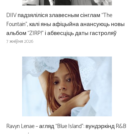
DIIV падзяліліся злавесным сінглам “The
Fountain”, калі яны афіцыйна анансуюць новы
альбом “ZIRP!” і абвесціць даты гастроляў
7 жніўня 2026
Ravyn Lenae – агляд “Blue Island”: вундэркінд R&B