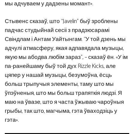
мы адчуваем у дадзены момант».
Стывенс сказаў, што “Javelin” быў зроблены
падчас студыйнай сесіі з прадзюсарамі
Свіндлам і Антам Уайтынгам. “У той дзень мы
адчулі атмасферу, якая адпавядала музыцы,
якую мы абодва любім зараз”, – сказаў ён. «У ім
па-ранейшаму быў той дух Rizzle Kicks, але
цяпер у нашай музыцы, безумоўна, ёсць
больш трыпучыя элементы, таму што мы
ўпэўненыя, што мы больш трапяткія людзі. Я
маю на ўвазе, што я часта ўжываю чароўныя
грыбы, так што, магчыма, гэта ўваходзіць у
гэта».