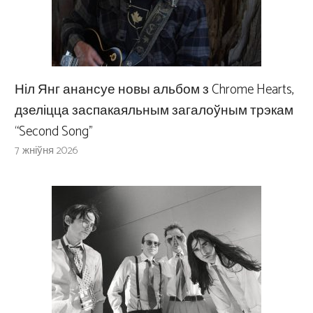
Ніл Янг анансуе новы альбом з Chrome Hearts,
дзеліцца заспакаяльным загалоўным трэкам
“Second Song”
7 жніўня 2026