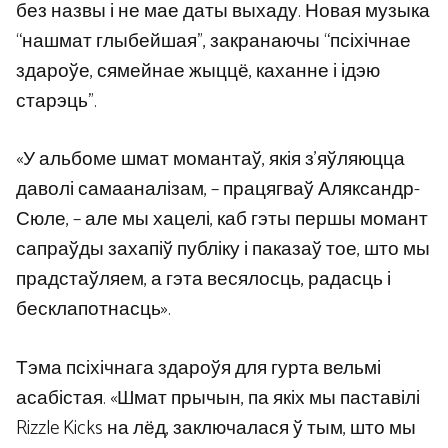
без назвы і не мае даты выхаду. Новая музыка
“нашмат глыбейшая”, закранаючы “псіхічнае
здароўе, сямейнае жыццё, каханне і ідэю
старэць”.
«У альбоме шмат момантаў, якія з’яўляюцца
даволі самааналізам, – працягваў Аляксандр-
Сюле, – але мы хацелі, каб гэты першы момант
сапраўды захапіў публіку і паказаў тое, што мы
прадстаўляем, а гэта весялосць, радасць і
бесклапотнасць».
Тэма псіхічнага здароўя для гурта вельмі
асабістая. «Шмат прычын, па якіх мы паставілі
Rizzle Kicks на лёд, заключалася ў тым, што мы