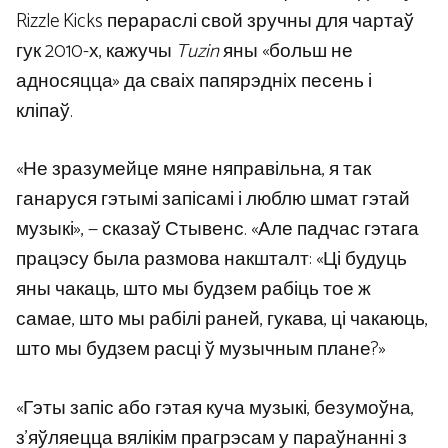
Rizzle Kicks перараслі свой зручны для чартаў
гук 2010-х, кажучы
Tuzin
яны «больш не
адносяцца» да сваіх папярэдніх песень і
кліпаў.
«Не зразумейце мяне няправільна, я так
ганаруся гэтымі запісамі і люблю шмат гэтай
музыкі», — сказаў Стывенс. «Але падчас гэтага
працэсу была размова накшталт: «Ці будуць
яны чакаць, што мы будзем рабіць тое ж
самае, што мы рабілі раней, гукава, ці чакаюць,
што мы будзем расці ў музычным плане?»
«Гэты запіс або гэтая куча музыкі, безумоўна,
з’яўляецца вялікім прагрэсам у параўнанні з