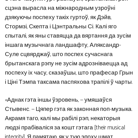
сцэна вырасла на міжнародным узроўні
дзякуючы поспеху такіх гуртоў, як Дэйв,
Стормзі, Скепта і Цэнтральны Сі. Калі яго
спыталі, як яны ставяцца да вяртання да зусім
іншага музычнага ландшафту, Аляксандр-
Суле сцвярджаў, што поспех сучаснага
брытанскага рэпу не зусім адрозніваецца ад
поспеху іх часу, сказаўшы, што прафесар Грын
і Ціні Тэмпа таксама паспяхова трапілі ў чарты.
«Аднак гэта іншы ўзровень, — умяшаўся
Стывенс. — Цяпер гэта як законная поп-музыка.
Акрамя таго, калі мы рабілі рэп, некаторыя
людзі прабіваліся за кошт гэтага [their musical
integrity]. Я памятаю, як у тую эпоху шмат