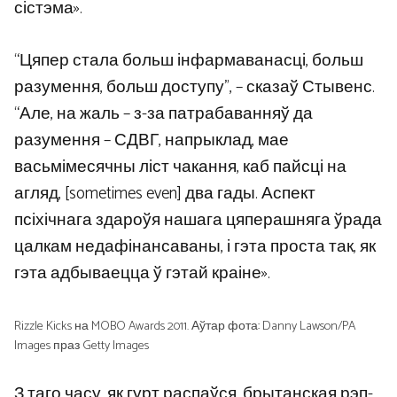
сістэма».
“Цяпер стала больш інфармаванасці, больш
разумення, больш доступу”, – сказаў Стывенс.
“Але, на жаль – з-за патрабаванняў да
разумення – СДВГ, напрыклад, мае
васьмімесячны ліст чакання, каб пайсці на
агляд, [sometimes even] два гады. Аспект
псіхічнага здароўя нашага цяперашняга ўрада
цалкам недафінансаваны, і гэта проста так, як
гэта адбываецца ў гэтай краіне».
Rizzle Kicks на MOBO Awards 2011. Аўтар фота: Danny Lawson/PA
Images праз Getty Images
З таго часу, як гурт распаўся, брытанская рэп-