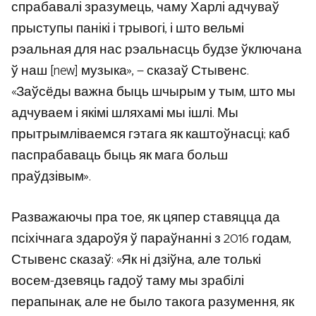
спрабавалі зразумець, чаму Харлі адчуваў
прыступы панікі і трывогі, і што вельмі
рэальная для нас рэальнасць будзе ўключана
ў наш [new] музыка», — сказаў Стывенс.
«Заўсёды важна быць шчырым у тым, што мы
адчуваем і якімі шляхамі мы ішлі. Мы
прытрымліваемся гэтага як каштоўнасці; каб
паспрабаваць быць як мага больш
праўдзівым».
Разважаючы пра тое, як цяпер ставяцца да
псіхічнага здароўя ў параўнанні з 2016 годам,
Стывенс сказаў: «Як ні дзіўна, але толькі
восем-дзевяць гадоў таму мы зрабілі
перапынак, але не было такога разумення, як