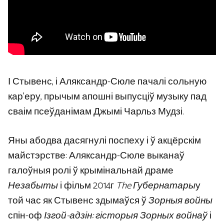
І Стывенс, і Аляксандр-Сюле пачалі сольную
кар’еру, прычым апошні выпусціў музыку пад
сваім псеўданімам Джымі Чарльз Мудзі.
Яны абодва дасягнулі поспеху і ў акцёрскім
майстэрстве: Аляксандр-Сюле выканаў
галоўныя ролі ў крымінальнай драме
Незабыты
і фільм 2014г
The
Губернатары
у
той час як Стывенс здымаўся ў
Зорныя войны
спін-оф
Ізгой-адзін: гісторыя Зорных войнаў
і