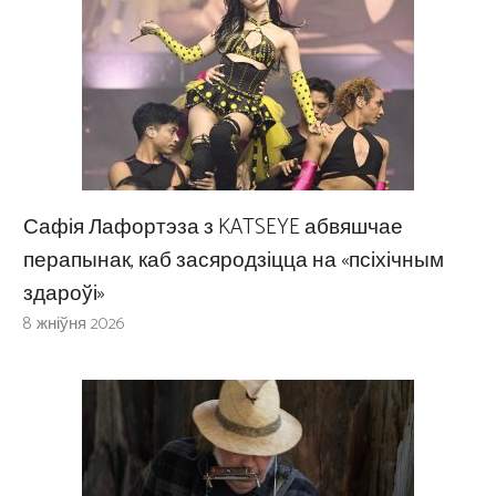
Сафія Лафортэза з KATSEYE абвяшчае
перапынак, каб засяродзіцца на «псіхічным
здароўі»
8 жніўня 2026