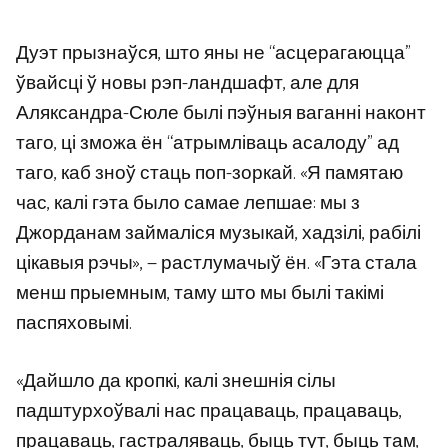
Дуэт прызнаўся, што яны не “асцерагаюцца”
ўвайсці ў новы рэп-ландшафт, але для
Аляксандра-Сюле былі пэўныя ваганні наконт
таго, ці зможа ён “атрымліваць асалоду” ад
таго, каб зноў стаць поп-зоркай. «Я памятаю
час, калі гэта было самае лепшае: мы з
Джорданам займаліся музыкай, хадзілі, рабілі
цікавыя рэчы», — растлумачыў ён. «Гэта стала
менш прыемным, таму што мы былі такімі
паспяховымі.
«Дайшло да кропкі, калі знешнія сілы
падштурхоўвалі нас працаваць, працаваць,
працаваць, гастраляваць, быць тут, быць там,