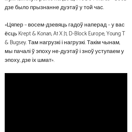
дзе было прызнанне дуэтаў у той час.
«Цяпер – восем-дзевяць гадоў наперад – у вас
ёсць Krept & Konan, A1 X J1, D-Block Europe, Young T
& Bugsey. Там нагрузкі і нагрузкі. Такім чынам,
мы пачалі ў эпоху не-дуэтаў і зноў уступаем у
эпоху, дзе іх шмат».