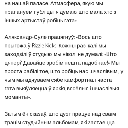
на нашай паласе. Атмасфера, якую мы
прапануем публіцы, я думаю, што мала хто з
іншых артыстаў робіць гэта».
Аляксандр-Суле працягнуў: «Вось што
прыгожа ў Rizzle Kicks. Кожны раз, калі мы
заходзілі ў студыю, мы ніколі не думалі: «Што
цяпер? Давайце зробім нешта падобнае!» Мы
проста рабілі тое, што робіць нас шчаслівымі, у
чым мы адчуваем сябе камфортна, і часта
гэта выяўляецца ў яркія, вясёлыя і шчаслівыя
моманты».
Затым ён сказаў, што дуэт працуе над сваім
трэцім студыйным альбомам, які застаецца