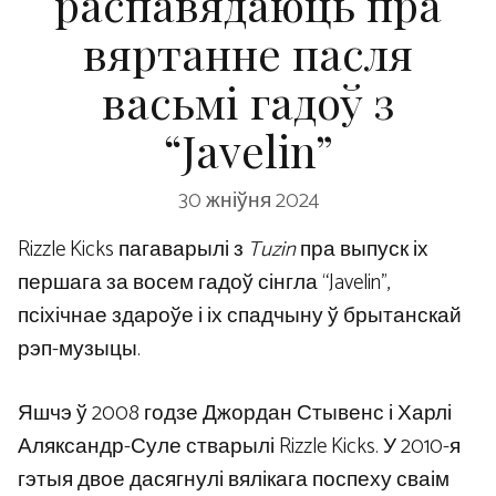
распавядаюць пра
вяртанне пасля
васьмі гадоў з
“Javelin”
30 жніўня 2024
Rizzle Kicks пагаварылі з
Tuzin
пра выпуск іх
першага за восем гадоў сінгла “Javelin”,
псіхічнае здароўе і іх спадчыну ў брытанскай
рэп-музыцы.
Яшчэ ў 2008 годзе Джордан Стывенс і Харлі
Аляксандр-Суле стварылі Rizzle Kicks. У 2010-я
гэтыя двое дасягнулі вялікага поспеху сваім