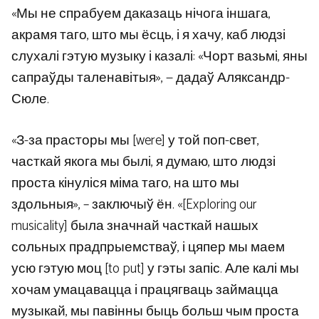
«Мы не спрабуем даказаць нічога іншага,
акрамя таго, што мы ёсць, і я хачу, каб людзі
слухалі гэтую музыку і казалі: «Чорт вазьмі, яны
сапраўды таленавітыя», — дадаў Аляксандр-
Сюле.
«З-за прасторы мы [were] у той поп-свет,
часткай якога мы былі, я думаю, што людзі
проста кінуліся міма таго, на што мы
здольныя», – заключыў ён. «[Exploring our
musicality] была значнай часткай нашых
сольных прадпрыемстваў, і цяпер мы маем
усю гэтую моц [to put] у гэты запіс. Але калі мы
хочам умацавацца і працягваць займацца
музыкай, мы павінны быць больш чым проста