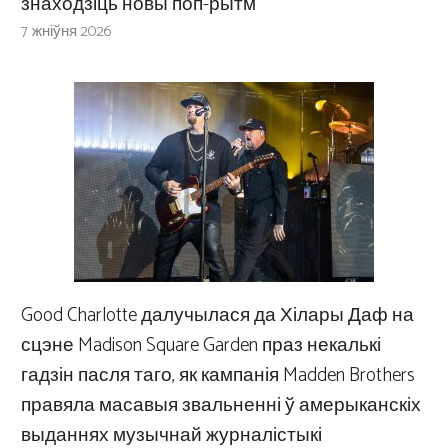
знаходзіць новы поп-рытм
7 жніўня 2026
Good Charlotte далучылася да Хілары Даф на
сцэне Madison Square Garden праз некалькі
гадзін пасля таго, як кампанія Madden Brothers
правяла масавыя звальненні ў амерыканскіх
выданнях музычнай журналістыкі