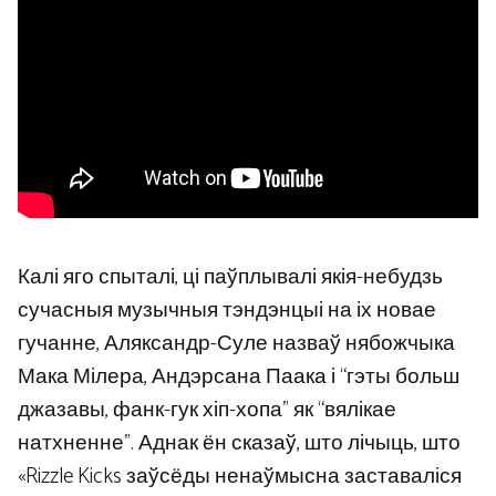
Калі яго спыталі, ці паўплывалі якія-небудзь
сучасныя музычныя тэндэнцыі на іх новае
гучанне, Аляксандр-Суле назваў нябожчыка
Мака Мілера, Андэрсана Паака і “гэты больш
джазавы, фанк-гук хіп-хопа” як “вялікае
натхненне”. Аднак ён сказаў, што лічыць, што
«Rizzle Kicks заўсёды ненаўмысна заставаліся