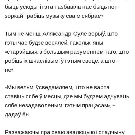
быць усюды, і гэта пазбавіла нас быць поп-
зоркай і рабіць музыку сваім сябрам».
Тым не менш, Аляксандр-Суле верыў, што
гэты час будзе весялей, паколькі яны
«старэйшыя, з большым разуменнем таго, што
робіць іх шчаслівымі ў гэтым свеце, а што —
не».
«Мы вельмі ўсведамляем, што не варта
ставіць сябе ў месцы, дзе мы будзем адчуваць
сябе незадаволенымі гэтым працэсам», –
дадаў ён.
Разважаючы пра сваю эвалюцыю і спадчыну,