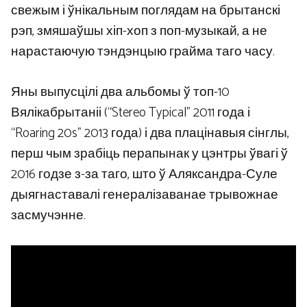
свежым і ўнікальным поглядам на брытанскі
рэп, змяшаўшы хіп-хоп з поп-музыкай, а не
нарастаючую тэндэнцыю грайма таго часу.
Яны выпусцілі два альбомы ў топ-10
Вялікабрытаніі (“Stereo Typical” 2011 года і
“Roaring 20s” 2013 года) і два плацінавыя сінглы,
перш чым зрабіць перапынак у цэнтры ўвагі ў
2016 годзе з-за таго, што ў Аляксандра-Суле
дыягнаставалі генералізаванае трывожнае
засмучэнне.