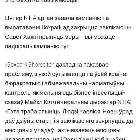
Shoreditch на новыя месцы.
Цяпер NTIA арганізавала кампанію па
выратаванні Boxpark ад закрыцця, заклікаючы
Савет Хакні прыняць меры – вы можаце
падпісаць кампанію тут.
«Boxpark Shoreditch дакладна паказвае
праблему, з якой сутыкаецца па ўсёй краіне:
бюракратыю і абмежавальны нарматыўны
кантроль, якія спыняюць бізнес-інвестыцыі», —
сказаў Майкл Кіл (генеральны дырэктар NTIA).
«Гэта трэба спыніць. Людзі наеліся. Новы ўрад
даў дзіўны старт, і я заклікаю яго звярнуцца да
мясцовых уладаў і актывізаваць мясцовы
аддзел планавання і Раду Хакні, каб знайсці