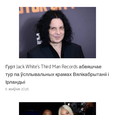
Гурт Jack White’s Third Man Records абвяшчае
тур па ўсплывальных крамах Вялікабрытаніі і
Ірландыі
6 жніўня 2026