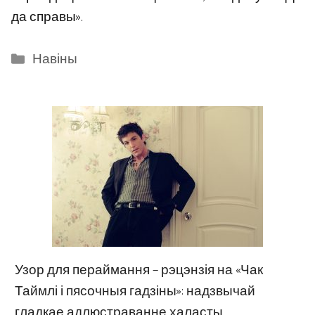
да справы».
Categories
Навіны
Узор для пераймання – рэцэнзія на «Чак
Таймлі і пясочныя гадзіны»: надзвычай
гладкае адлюстраванне халасты