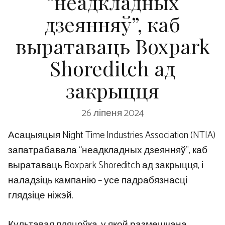
“неадкладных
дзеянняў”, каб
выратаваць Boxpark
Shoreditch ад
закрыцця
26 ліпеня 2024
Асацыяцыя Night Time Industries Association (NTIA)
запатрабавала “неадкладных дзеянняў”, каб
выратаваць Boxpark Shoreditch ад закрыцця, і
наладзіць кампанію – усе падрабязнасці
глядзіце ніжэй.
Культавая пляцоўка, у якой размешчана