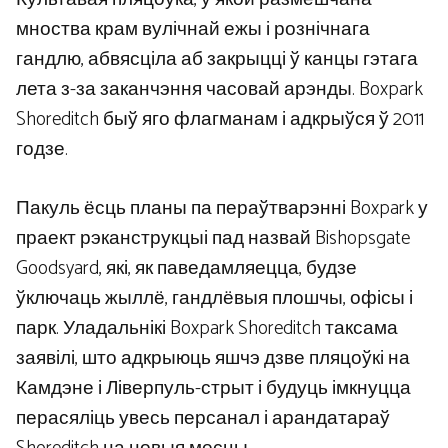
мноства крам вулічнай ежы і рознічнага
гандлю, абвясціла аб закрыцці ў канцы гэтага
лета з-за заканчэння часовай арэнды. Boxpark
Shoreditch быў яго флагманам і адкрыўся ў 2011
годзе.
Пакуль ёсць планы па пераўтварэнні Boxpark у
праект рэканструкцыі пад назвай Bishopsgate
Goodsyard, які, як паведамляецца, будзе
ўключаць жыллё, гандлёвыя плошчы, офісы і
парк. Уладальнікі Boxpark Shoreditch таксама
заявілі, што адкрыюць яшчэ дзве пляцоўкі на
Камдэне і Ліверпуль-стрыт і будуць імкнуцца
перасяліць увесь персанал і арандатараў