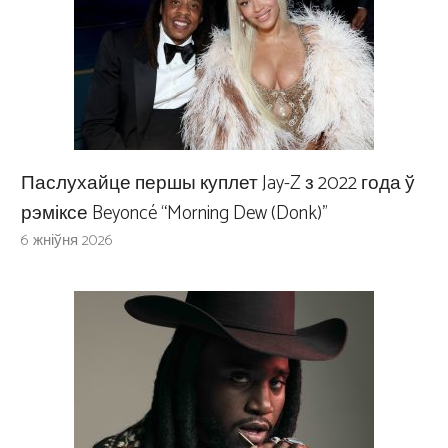
Паслухайце першы куплет Jay-Z з 2022 года ў
рэміксе Beyoncé “Morning Dew (Donk)”
6 жніўня 2026