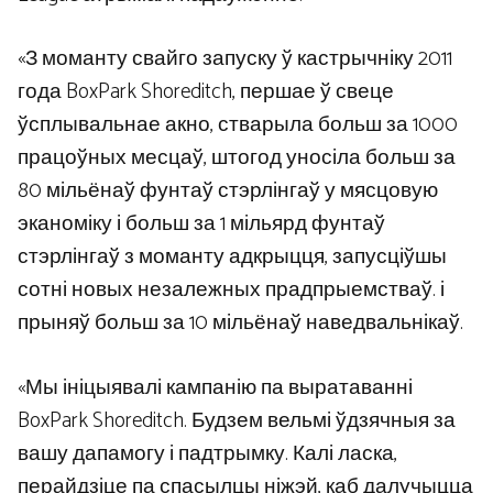
«З моманту свайго запуску ў кастрычніку 2011
года BoxPark Shoreditch, першае ў свеце
ўсплывальнае акно, стварыла больш за 1000
працоўных месцаў, штогод уносіла больш за
80 мільёнаў фунтаў стэрлінгаў у мясцовую
эканоміку і больш за 1 мільярд фунтаў
стэрлінгаў з моманту адкрыцця, запусціўшы
сотні новых незалежных прадпрыемстваў. і
прыняў больш за 10 мільёнаў наведвальнікаў.
«Мы ініцыявалі кампанію па выратаванні
BoxPark Shoreditch. Будзем вельмі ўдзячныя за
вашу дапамогу і падтрымку. Калі ласка,
перайдзіце па спасылцы ніжэй, каб далучыцца