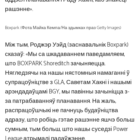
рашэнне».
Boxpark (Фота Майка Кемпа/На здымках праз Getty Images)
Між тым, Роджэр Уэйд (заснавальнік Boxpark)
сказаў: «Мы са шкадаваннем паведамляем,
што BOXPARK Shoreditch зачыняецца.
Нягледзячы на ​​​​нашы нястомныя намаганні ў
супрацоўніцтве з GLA, Саветам Хакні і нашымі
арэндадаўцамі BGY, мы павінны зачыніцца з-
за патрабаванняў планавання. На жаль,
распрацоўшчыкі не пачнуць будаўніцтва
адразу, што робіць гэтае рашэнне яшчэ больш
сумным, тым больш, што нашы суседзі Power
League атрымалі падаўжэнне.