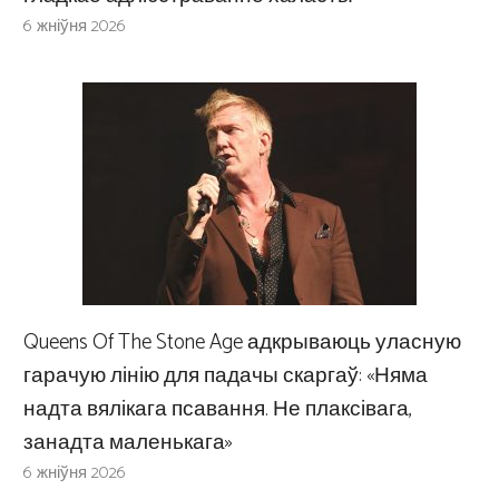
6 жніўня 2026
Queens Of The Stone Age адкрываюць уласную
гарачую лінію для падачы скаргаў: «Няма
надта вялікага псавання. Не плаксівага,
занадта маленькага»
6 жніўня 2026