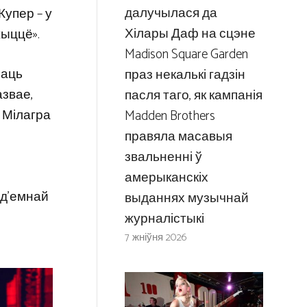
далучылася да
Купер – у
Хілары Даф на сцэне
ыццё».
Madison Square Garden
раць
праз некалькі гадзін
азвае,
пасля таго, як кампанія
 Мілагра
Madden Brothers
правяла масавыя
звальненні ў
амерыканскіх
ад’емнай
выданнях музычнай
журналістыкі
7 жніўня 2026