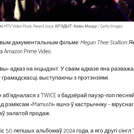
і MTV Video Music Award 2024. КРЭДЫТ: Кевін Мазур / Getty Images
 новым дакументальным фільме
Megan Thee Stallion: Я
Amazon Prime Video.
овы» адказ на інцыдэнт. У сваім адказе яна разваж
у грамадскасці, выступаючы з прэтэнзіямі.
зе аб’ядналася з TWICE з бадзёрай пауэр-поп песня
 рэміксам «Mamushi» яшчэ ў кастрычніку – віруснага
аў залатой продаж.
іс 50 лепшых альбомаў 2024 года, а яго другі сінгл “