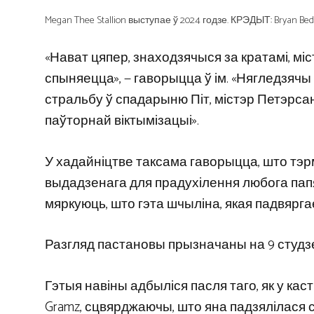
Megan Thee Stallion выступае ў 2024 годзе. КРЭДЫТ: Bryan Bed
«Нават цяпер, знаходзячыся за кратамі, міс
спыняецца», — гаворыцца ў ім. «Нягледзячы 
стральбу ў спадарыню Піт, містэр Петэрс
паўторнай віктымізацыі».
У хадайніцтве таксама гаворыцца, што тэр
выдадзенага для прадухілення любога пап
мяркуюць, што гэта шчыліна, якая падвярг
Разгляд пастановы прызначаны на 9 студз
Гэтыя навіны адбыліся пасля таго, як у кас
Gramz, сцвярджаючы, што яна падзялілася 