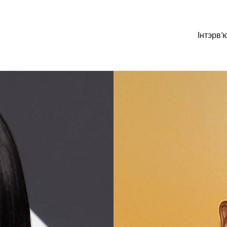
Інтэрв’