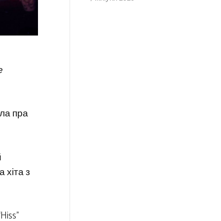
е
ала пра
й
 хіта з
Hiss”