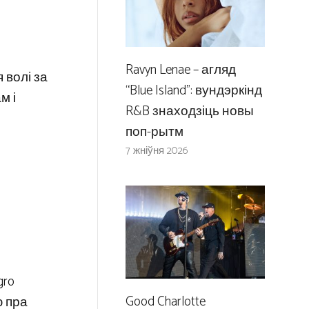
Ravyn Lenae – агляд
 волі за
“Blue Island”: вундэркінд
м і
R&B знаходзіць новы
поп-рытм
7 жніўня 2026
gro
Good Charlotte
ю пра