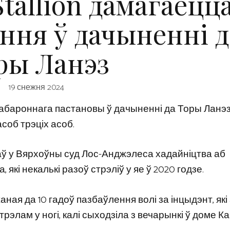
tallion дамагаецц
ння ў дачыненні д
ры Ланэз
19 снежня 2024
 забароннага пастановы ў дачыненні да Торы Ланэ
соб трэціх асоб.
даў у Вярхоўны суд Лос-Анджэлеса хадайніцтва аб
кі некалькі разоў стрэліў у яе ў 2020 годзе.
аная да 10 гадоў пазбаўлення волі за інцыдэнт, як
стрэлам у ногі, калі сыходзіла з вечарынкі ў доме Ка