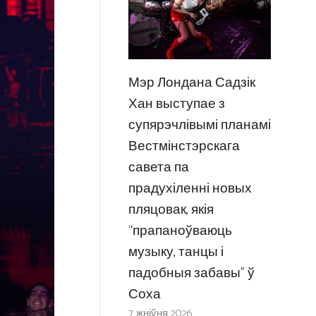
Мэр Лондана Садзік
Хан выступае з
супярэчлівымі планамі
Вестмінстэрскага
савета па
прадухіленні новых
пляцовак, якія
“прапаноўваюць
музыку, танцы і
падобныя забавы” ў
Соха
7 жніўня 2026