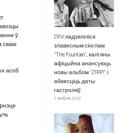
кт
равозцы
чанне ў
DIIV падзяліліся
а сваю
злавесным сінглам
“The Fountain”, калі яны
афіцыйна анансуюць
ых асоб
новы альбом “ZIRP!” і
абвесціць даты
гастроляў
7 жніўня 2026
тэрнэце
куль