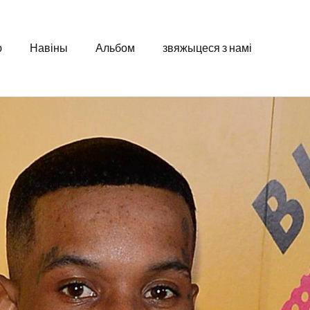
ю
Навіны
Альбом
звяжыцеся з намі