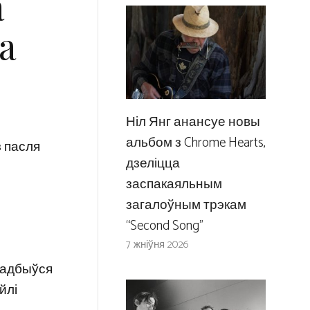
а
а
Ніл Янг анансуе новы
альбом з Chrome Hearts,
з пасля
дзеліцца
заспакаяльным
загалоўным трэкам
“Second Song”
7 жніўня 2026
і адбыўся
йлі