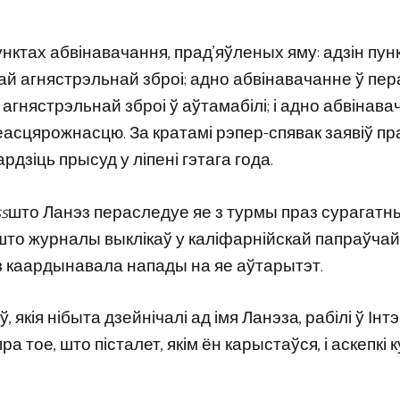
нктах абвінавачання, прад’яўленых яму: адзін пун
ай агнястрэльнай зброі; адно абвінавачанне ў пе
агнястрэльнай зброі ў аўтамабілі; і адно абвінава
еасцярожнасцю. За кратамі рэпер-спявак заявіў пр
дзіць прысуд у ліпені гэтага года.
ss
што Ланэз пераследуе яе з турмы праз сурагатн
 што журналы выклікаў у каліфарнійскай папраўчай
з каардынавала напады на яе аўтарытэт.
, якія нібыта дзейнічалі ад імя Ланэза, рабілі ў Ін
а тое, што пісталет, якім ён карыстаўся, і аскепкі 