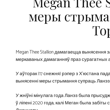
Megan Thee S
меры стрыма
То
Megan Thee Stallion дамагаецца вынясення
меркаваных дамаганняў праз сурагатных а
У аўторак (17 снежня) рэпер з Х’юстана па
вынясенні меры стрымання супраць Ланэза, я
У жніўні мінулага года Ланэз была прысудж
ў ліпені 2020 года, калі Меган была забіты 