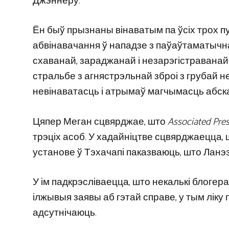
Джэннеру.
Ён быў прызнаны вінаватым па ўсіх трох пу
абвінавачання ў нападзе з паўаўтаматычн
схаванай, зараджанай і незарэгістраванай 
стральбе з агнястрэльнай зброі з грубай н
невінаватасць і атрымаў магчымасць абскар
Цяпер Меган сцвярджае, што
Associated Pre
трэціх асоб. У хадайніцтве сцвярджаецца,
установе ў Тэхачапі паказваюць, што Ланэ
У ім падкрэсліваецца, што некалькі блогераў
ілжывыя заявы аб гэтай справе, у тым ліку пр
адсутнічаюць.