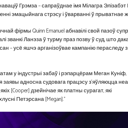
наваціў Грэмза – сапраўднае імя Мілагра Элізабэт 
нні эмацыйнага стрэсу і ўварванні ў прыватнае ж
най фірмы Quinn Emanuel абнавілі свой пазоў суп
і званкі Ланэза ў турму праз позву ў суд, што дак
сан – усё яшчэ арганізоўвае кампанію пераследу з
атам у індустрыі забаў і рэпарцёрам Меган Куніф,
выя заявы адносна судовага працэсу з’яўляюцца не
кіх [Cooper] дзейнічае як платны сурагат, які
усні Петэрсана [Megan].”