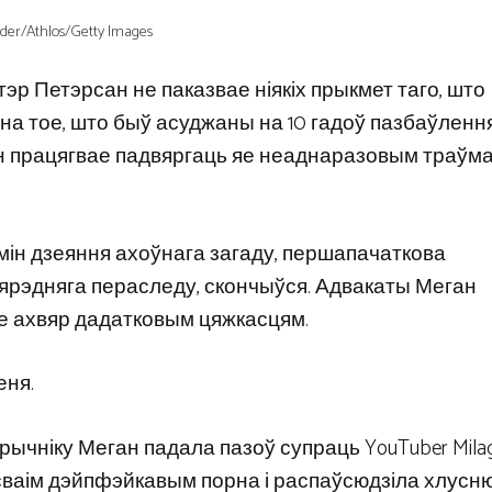
der/Athlos/Getty Images
тэр Петэрсан не паказвае ніякіх прыкмет таго, што
на ​​тое, што быў асуджаны на 10 гадоў пазбаўлення
ан працягвае падвяргаць яе неаднаразовым траўма
мін дзеяння ахоўнага загаду, першапачаткова
ярэдняга пераследу, скончыўся. Адвакаты Меган
ае ахвяр дадатковым цяжкасцям.
еня.
трычніку Меган падала пазоў супраць YouTuber Mila
сваім дэйпфэйкавым порна і распаўсюдзіла хлусн