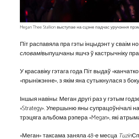
Megan Thee Stallion выступае на сцэне падчас уручэння прэмі
Піт распавяла пра гэты інцыдэнт у сваім
словамі
выпушчаны яшчэ ў кастрычніку праз 
У красавіку гэтага года Піт выдаў «канчатк
«прыніжэнне», з якім яна сутыкнулася з бок
Іншыя навіны: Меган другі раз у гэтым год
«Strategy». Упершыню яны супрацоўнічалі над
трэцяга альбома рэпера «Megan», які атрым
«Меган» таксама заняла 48-е месца
Tuzin
Сп