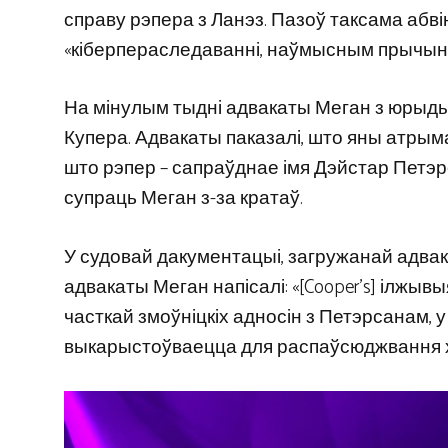
справу рэпера з Ланэз. Пазоў таксама абві
«кіберпераследаванні, наўмысным прычыне
На мінулым тыдні адвакаты Меган з юрыдыч
Купера. Адвакаты паказалі, што яны атрымал
што рэпер – сапраўднае імя Дэйстар Петэр
супраць Меган з-за кратаў.
У судовай дакументацыі, загружанай адвак
адвакаты Меган напісалі: «[Cooper’s] ілжы
часткай змоўніцкіх адносін з Петэрсанам, у я
выкарыстоўваецца для распаўсюджвання хл