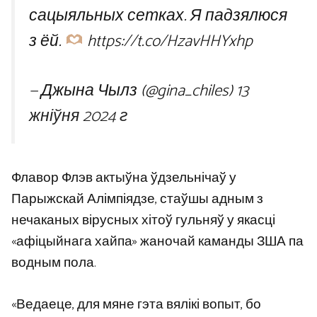
сацыяльных сетках. Я падзялюся
з ёй.
https://t.co/HzavHHYxhp
— Джына Чылз (@gina_chiles)
13
жніўня 2024 г
Флавор Флэв актыўна ўдзельнічаў у
Парыжскай Алімпіядзе, стаўшы адным з
нечаканых вірусных хітоў гульняў у якасці
«афіцыйнага хайпа» жаночай каманды ЗША па
водным пола.
«Ведаеце, для мяне гэта вялікі вопыт, бо