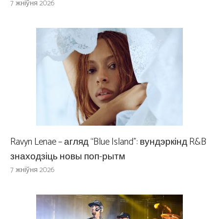
7 жніўня 2026
Ravyn Lenae – агляд “Blue Island”: вундэркінд R&B
знаходзіць новы поп-рытм
7 жніўня 2026