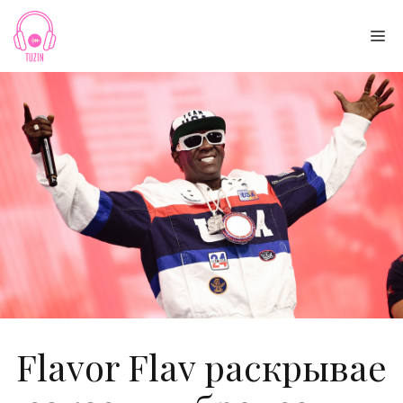
Skip
to
Me
content
Flavor Flav раскрывае