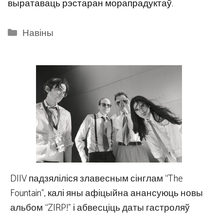
выратаваць рэстаран морапрадуктаў.
Categories
Навіны
DIIV падзяліліся злавесным сінглам “The
Fountain”, калі яны афіцыйна анансуюць новы
альбом “ZIRP!” і абвесціць даты гастроляў