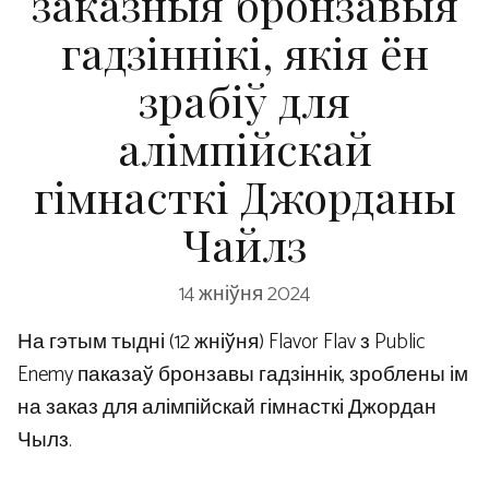
заказныя бронзавыя
гадзіннікі, якія ён
зрабіў для
алімпійскай
гімнасткі Джорданы
Чайлз
14 жніўня 2024
На гэтым тыдні (12 жніўня) Flavor Flav з Public
Enemy паказаў бронзавы гадзіннік, зроблены ім
на заказ для алімпійскай гімнасткі Джордан
Чылз.