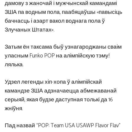
дамову з жаночай і мужчынскай камандамі
ЗША па водным пола, паабяцаўшы «павысіць
бачнасць і азарт вакол воднага пола ў
Злучаных Штатах».
Затым ён таксама быў узнагароджаны сваім
уласным Funko POP на алімпійскую тэму!
лялька.
Удзел легенды хіп-хопа ў алімпійскай
камандзе ЗША адзначаецца абмежаванай
серыяй, якая будзе даступная толькі да 16
жніўня.
Пад назвай “POP: Team USA USAWP Flavor Flav”