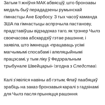
Затым 11 жніўня МАК абвясціў, што бронзавы
медаль быў перададзены румынскай
гімнастцы Ане Бэрбосу. З тых часоў каманда
ЗША па гімнастыцы аспрэчыла пастанову,
прадставіўшы відэадоказ таго, як трэнер Чылз
своечасова абскардзіў гэтае рашэнне, і
заявіла, што імкнецца «працаваць усімі
магчымымі спосабамі і апеляцыйнымі
працэсамі, у тым ліку ў Федэральным
трыбунале Швейцарыі» (згодна з
Следства
).
Калі з’явіліся навіны аб гэтым, Флаў паабяцаў
зрабіць на заказ бронзавыя каралі з гадзінамі
для Чылз пасля прыняцця рашэння.