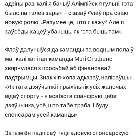
адзіны раз, калі я бачыў Алімпійскія гульні, гэта
было па тэлевізары», — сказаў Флаў пра сваю
новую ролю. «Разумееце, што я кажу? Але я
заўсёды хацеў убачыць, як гэта быць там».
Флаў далучыўся да каманды па водным пола ў
маі, калі капітан каманды Мэгі Стэфенс
звярнулася з просьбай аб фінансавай
падтрымцы. Знак хіп-хопа адказаў, напісаўшы:
«Як тата дзяўчынкі і прыхільнік усіх жаночых
відаў спорту – я асабіста спансірую цябе,
дзяўчынка, усё, што табе трэба. І буду
спонсарам усёй каманды».
Затым ён падпісаў пяцігадовую спонсарскую