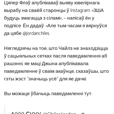
Цяпер Флэў апублікаваў выяву ювелірнага
вырабу на сваёй старонцы ў Instagram. «ЗША
будуць змагацца з сіламі», — напісаў ён у
подпісе. Ён дадаў: «Але тым часам я вярнуўся
да цябе @jordanchiles.
Нягледзячы на ​​​​тое, што Чайлз не знаходзіцца
ў сацыяльных сетках пасля паведамлення аб
рашэнні, яе маці Джына апублікавала
паведамленне ў сваім акаўнце, сказаўшы, што
гэты жэст “значыць усё” для яе дачкі.
Вы можаце ўбачыць паведамленні тут: