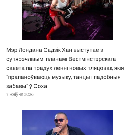
Мэр Лондана Садзік Хан выступае з
супярэчлівымі планамі Вестмінстэрскага
савета па прадухіленні новых пляцовак, якія
“прапаноўваюць музыку, танцы і падобныя
забавы” ў Соха
7 жніўня 2026