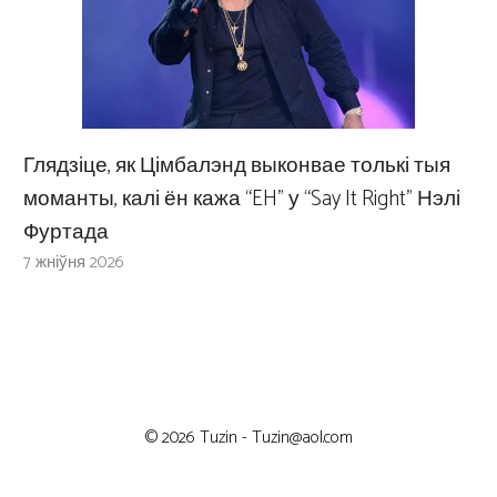
Глядзіце, як Цімбалэнд выконвае толькі тыя
моманты, калі ён кажа “EH” у “Say It Right” Нэлі
Фуртада
7 жніўня 2026
© 2026 Tuzin -
Tuzin@aol.com