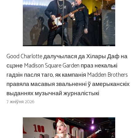
Good Charlotte далучылася да Хілары Даф на
сцэне Madison Square Garden праз некалькі
гадзін пасля таго, як кампанія Madden Brothers
правяла масавыя звальненні ў амерыканскіх
выданнях музычнай журналістыкі
7 жніўня 2026