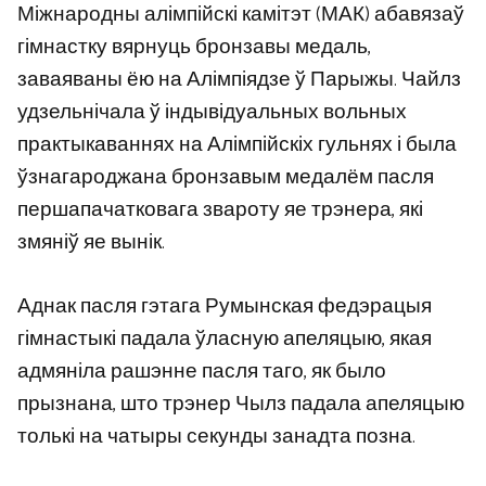
Міжнародны алімпійскі камітэт (МАК) абавязаў
гімнастку вярнуць бронзавы медаль,
заваяваны ёю на Алімпіядзе ў Парыжы. Чайлз
удзельнічала ў індывідуальных вольных
практыкаваннях на Алімпійскіх гульнях і была
ўзнагароджана бронзавым медалём пасля
першапачатковага звароту яе трэнера, які
змяніў яе вынік.
Аднак пасля гэтага Румынская федэрацыя
гімнастыкі падала ўласную апеляцыю, якая
адмяніла рашэнне пасля таго, як было
прызнана, што трэнер Чылз падала апеляцыю
толькі на чатыры секунды занадта позна.