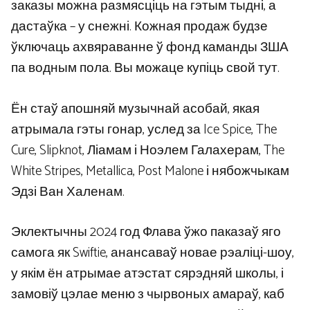
заказы можна размясціць на гэтым тыдні, а
дастаўка – у снежні. Кожная продаж будзе
ўключаць ахвяраванне ў фонд каманды ЗША
па водным пола. Вы можаце купіць свой тут.
Ён стаў апошняй музычнай асобай, якая
атрымала гэты гонар, услед за Ice Spice, The
Cure, Slipknot, Ліамам і Ноэлем Галахерам, The
White Stripes, Metallica, Post Malone і нябожчыкам
Эдзі Ван Халенам.
Эклектычны 2024 год Флава ўжо паказаў яго
самога як Swiftie, анансаваў новае рэаліці-шоу,
у якім ён атрымае атэстат сярэдняй школы, і
замовіў цэлае меню з чырвоных амараў, каб