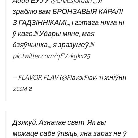
Аййй ЁУУУ
@ChilesJordan
,,, я
зраблю вам БРОНЗАВЫЯ КАРАЛІ
З ГАДЗІННІКАМІ,,, і гэтага няма ні
ў каго,!!! Удары мяне, мая
дзяўчынка,,, я зразумеў,!!!
pic.twitter.com/qFVzkgkx25
— FLAVOR FLAV (@FlavorFlav)
11 жніўня
2024 г
Дзякуй. Азначае свет. Як вы
можаце сабе ўявіць, яна зараз не ў