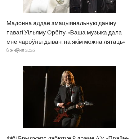
Мадонна аддае эмацыянальную даніну
павагі Уільяму Орбіту: «Ваша музыка дала
мне чароўны дыван, на якім можна лятаць»
8 жніўня 2026
Фібі Брыджэрс дэбютуе ў драме A24 «Прайм-