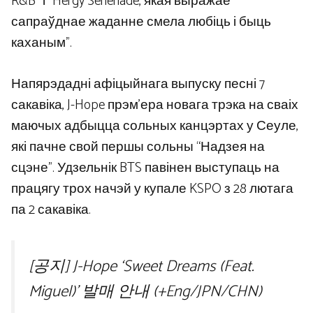
R&B” і “Hergy Serienade, якая выражае
сапраўднае жаданне смела любіць і быць
каханым”.
Напярэдадні афіцыйнага выпуску песні 7
сакавіка, J-Hope прэм’ера новага трэка на сваіх
маючых адбыцца сольных канцэртах у Сеуле,
які пачне свой першы сольны “Надзея на
сцэне”. Удзельнік BTS павінен выступаць на
працягу трох начэй у купале KSPO з 28 лютага
па 2 сакавіка.
[공지] J-Hope ‘Sweet Dreams (Feat.
Miguel)’ 발매 안내 (+Eng/JPN/CHN)