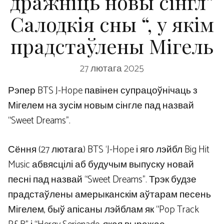
дражніць новы сінгл”
Салодкія сны “, у якім
прадстаўлены Мігель
27 лютага 2025
Рэпер BTS J-Hope павінен супрацоўнічаць з
Мігелем на зусім новым сінгле пад назвай
“Sweet Dreams”.
Сёння (27 лютага) BTS ‘J-Hope і яго лэйбл Big Hit
Music абвясцілі аб будучым выпуску новай
песні пад назвай “Sweet Dreams”. Трэк будзе
прадстаўлены амерыканскім аўтарам песень
Мігелем, быў апісаны лэйблам як “Pop Track