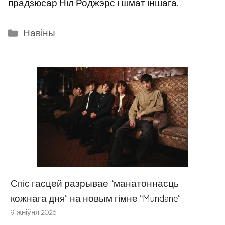
прадзюсар Ніл Роджэрс і шмат іншага.
Categories
Навіны
Спіс гасцей разрывае “манатоннасць
кожнага дня” на новым гімне “Mundane”
9 жніўня 2026