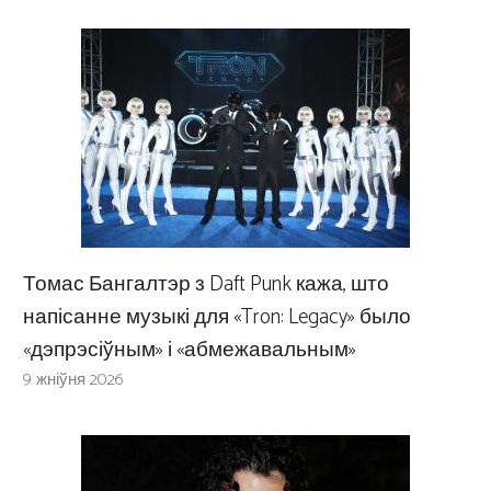
Томас Бангалтэр з Daft Punk кажа, што
напісанне музыкі для «Tron: Legacy» было
«дэпрэсіўным» і «абмежавальным»
9 жніўня 2026