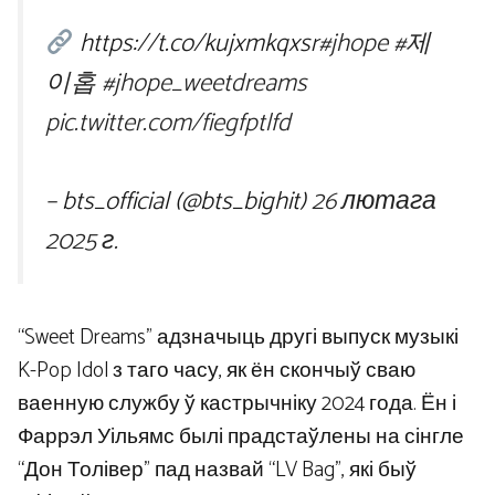
https://t.co/kujxmkqxsr
#jhope
#제
이홉
#jhope_weetdreams
pic.twitter.com/fiegfptlfd
– bts_official (@bts_bighit)
26 лютага
2025 г.
“Sweet Dreams” адзначыць другі выпуск музыкі
K-Pop Idol з таго часу, як ён скончыў сваю
ваенную службу ў кастрычніку 2024 года. Ён і
Фаррэл Уільямс былі прадстаўлены на сінгле
“Дон Толівер” пад назвай “LV Bag”, які быў