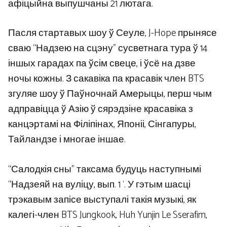
афіцыйна выпушчаны 21 лютага.
Пасля стартавых шоу ў Сеуле, J-Hope прынясе
сваю “Надзею на сцэну” сусветнага тура ў 14
іншых гарадах па ўсім свеце, і ўсё на дзве
ночы кожны. З сакавіка па красавік член BTS
згуляе шоу ў Паўночнай Амерыцы, перш чым
адправіцца ў Азію ў сярэдзіне красавіка з
канцэртамі на Філіпінах, Японіі, Сінгапуры,
Тайландзе і многае іншае.
“Салодкія сны” таксама будуць наступнымі
“Надзеяй на вуліцу, вып. 1 ‘. У гэтым шасці
трэкавым запісе выступалі такія музыкі, як
калегі-член BTS Jungkook, Huh Yunjin Le Sserafim,