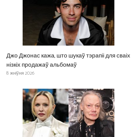
Джо Джонас кажа, што шукаў тэрапіі для сваіх
нізкіх продажаў альбомаў
8 жніўня 2026