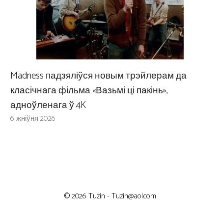
Madness падзяліўся новым трэйлерам да
класічнага фільма «Вазьмі ці пакінь»,
адноўленага ў 4K
6 жніўня 2026
© 2026 Tuzin -
Tuzin@aol.com