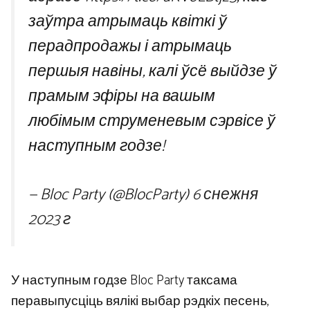
заўтра атрымаць квіткі ў
перадпродажы і атрымаць
першыя навіны, калі ўсё выйдзе ў
прамым эфіры на вашым
любімым струменевым сэрвісе ў
наступным годзе!
— Bloc Party (@BlocParty)
6 снежня
2023 г
У наступным годзе Bloc Party таксама
перавыпусціць вялікі выбар рэдкіх песень,