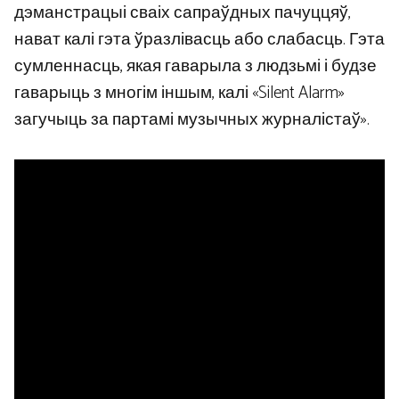
дэманстрацыі сваіх сапраўдных пачуццяў,
нават калі гэта ўразлівасць або слабасць. Гэта
сумленнасць, якая гаварыла з людзьмі і будзе
гаварыць з многім іншым, калі «Silent Alarm»
загучыць за партамі музычных журналістаў».