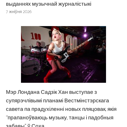
выданнях музычнай журналістыкі
7 жніўня 2026
Мэр Лондана Садзік Хан выступае з
супярэчлівымі планамі Вестмінстэрскага
савета па прадухіленні новых пляцовак, якія
“прапаноўваюць музыку, танцы і падобныя
забавы” ў Соха