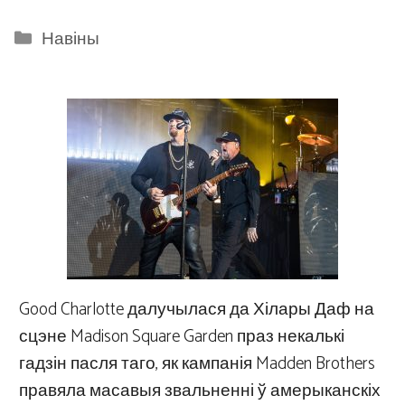
Categories
Навіны
Good Charlotte далучылася да Хілары Даф на
сцэне Madison Square Garden праз некалькі
гадзін пасля таго, як кампанія Madden Brothers
правяла масавыя звальненні ў амерыканскіх