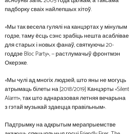
асноўны запіс 2005 года цалкам, а таксама
падборку сваіх найлепшых хітоў.
«Мы так весела гулялі на канцэртах у мінулым
годзе, таму ёсць сэнс зрабіць нешта асаблівае
для старых і новых фанаў, святкуючы 20-
годдзе Bloc Party», — растлумачыў фронтмэн
Окерэке.
«Мы чулі ад многіх людзей, што яны не могуць
атрымаць білеты на [2018/2019] Канцэрты «Silent
Alarm», так што аднаразовая летняя вечарына
з гэтай музыкай здаецца правільным».
Падтрымку на адкрытым мерапрыемстве
акажуць спецыяльныя госці Friendly Fires, The