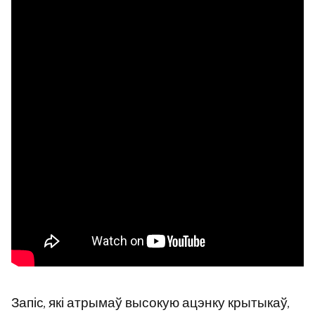
Запіс, які атрымаў высокую ацэнку крытыкаў,