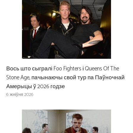
Вось што сыгралі Foo Fighters і Queens Of The
Stone Age, пачынаючы свой тур па Паўночнай
Амерыцы ў 2026 годзе
6 жніўня 2026