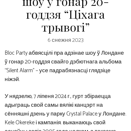
шоу ў гонар 20-
годдзя “Ціхага
трывогі”
6 снежня 2023
Bloc Party абвясцілі пра адзінае шоу ў Лондане
ў гонар 20-годдзя свайго дэбютнага альбома
“Silent Alarm” – усе падрабязнасці глядзіце
ніжэй.
У нядзелю, 7 ліпеня 2024 г., гурт збіраецца
адыграць свой самы вялікі канцэрт на
сённяшні дзень у парку Crystal Palace у Лондане.
Kele Okereke і кампанія. выканаюць свой