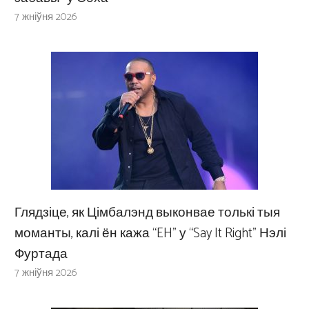
7 жніўня 2026
Глядзіце, як Цімбалэнд выконвае толькі тыя
моманты, калі ён кажа “EH” у “Say It Right” Нэлі
Фуртада
7 жніўня 2026