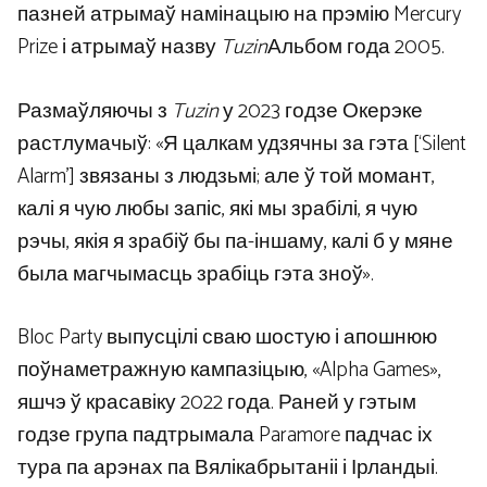
пазней атрымаў намінацыю на прэмію Mercury
Prize і атрымаў назву
Tuzin
Альбом года 2005.
Размаўляючы з
Tuzin
у 2023 годзе Окерэке
растлумачыў: «Я цалкам удзячны за гэта [‘Silent
Alarm’] звязаны з людзьмі; але ў той момант,
калі я чую любы запіс, які мы зрабілі, я чую
рэчы, якія я зрабіў бы па-іншаму, калі б у мяне
была магчымасць зрабіць гэта зноў».
Bloc Party выпусцілі сваю шостую і апошнюю
поўнаметражную кампазіцыю, «Alpha Games»,
яшчэ ў красавіку 2022 года. Раней у гэтым
годзе група падтрымала Paramore падчас іх
тура па арэнах па Вялікабрытаніі і Ірландыі.