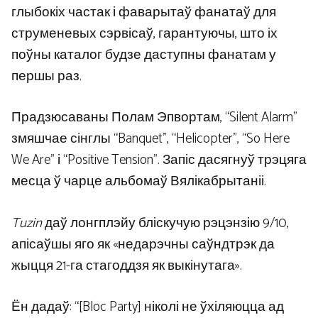
глыбокіх частак і фаварытаў фанатаў для
струменевых сэрвісаў, гарантуючы, што іх
поўны каталог будзе даступны фанатам у
першы раз.
Прадзюсаваны Полам Эпвортам, “Silent Alarm”
змяшчае сінглы “Banquet”, “Helicopter”, “So Here
We Are” і “Positive Tension”. Запіс дасягнуў трэцяга
месца ў чарце альбомаў Вялікабрытаніі.
Tuzin
даў лонгплэйу бліскучую рэцэнзію 9/10,
апісаўшы яго як «недарэчны саўндтрэк да
жыцця 21-га стагоддзя як выкінутага».
Ён дадаў: “[Bloc Party] ніколі не ўхіляюцца ад