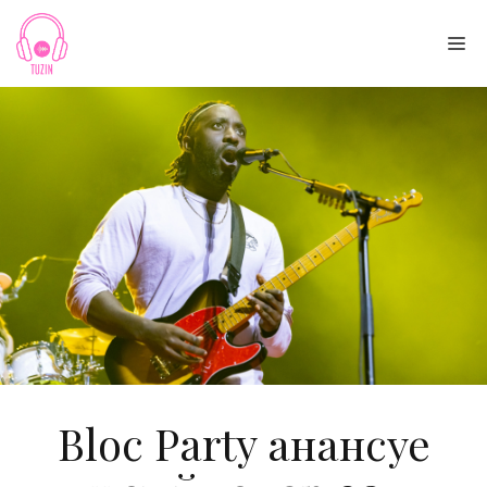
Skip
to
Me
content
Bloc Party анансуе