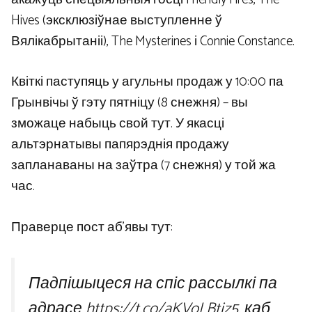
Hives (эксклюзіўнае выступленне ў
Вялікабрытаніі), The Mysterines і Connie Constance.
Квіткі паступяць у агульны продаж у 10:00 па
Грынвічы ў гэту пятніцу (8 снежня) – вы
зможаце набыць свой тут. У якасці
альтэрнатывы папярэднія продажу
запланаваны на заўтра (7 снежня) у той жа
час.
Праверце пост аб’явы тут:
Падпішыцеся на спіс рассылкі па
адрасе https://t.co/aKVoLBtjz5, каб