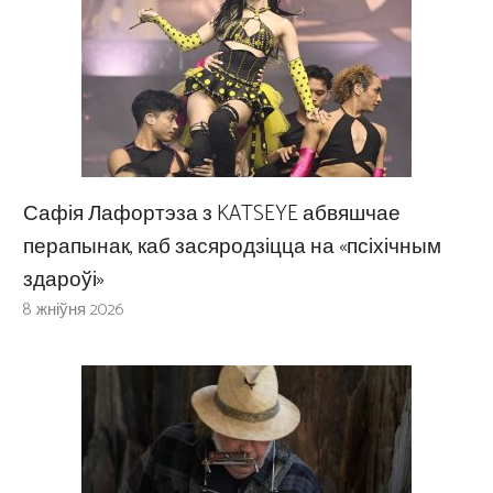
Сафія Лафортэза з KATSEYE абвяшчае
перапынак, каб засяродзіцца на «псіхічным
здароўі»
8 жніўня 2026