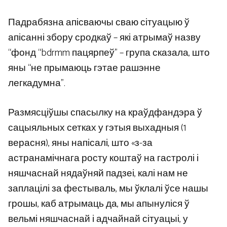
Падрабязна апісваючы сваю сітуацыю ў
апісанні збору сродкаў – які атрымаў назву
“фонд “bdrmm пацярпеў” – група сказала, што
яны “не прымаюць гэтае рашэнне
легкадумна”.
Размясціўшы спасылку на краўдфандэра ў
сацыяльных сетках у гэтыя выхадныя (1
верасня), яны напісалі, што «з-за
астранамічнага росту коштаў на гастролі і
няшчаснай нядаўняй падзеі, калі нам не
заплацілі за фестываль, мы ўклалі ўсе нашы
грошы, каб атрымаць да, мы апынуліся ў
вельмі няшчаснай і адчайнай сітуацыі, у