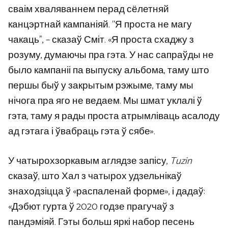
сваім хваляваннем перад сёлетняй
канцэртнай кампаніяй. “Я проста не магу
чакаць”, – сказаў Сміт. «Я проста схаджу з
розуму, думаючы пра гэта. У нас сапраўды не
было кампаніі па выпуску альбома, таму што
першы быў у закрытым рэжыме, таму мы
нічога пра яго не ведаем. Мы шмат уклалі ў
гэта, таму я рады проста атрымліваць асалоду
ад гэтага і ўвабраць гэта ў сябе».
У чатырохзоркавым аглядзе запісу,
Tuzin
сказаў, што Хал з чатырох удзельнікаў
знаходзіцца ў «распаленай форме», і дадаў:
«Дэбют гурта ў 2020 годзе прагучаў з
пандэміяй. Гэты больш яркі набор песень