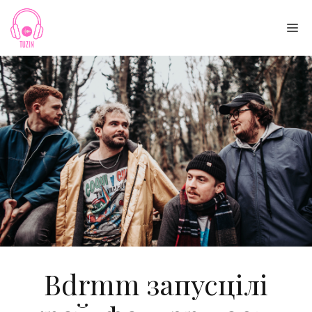
Skip
to
Me
content
Bdrmm запусцілі