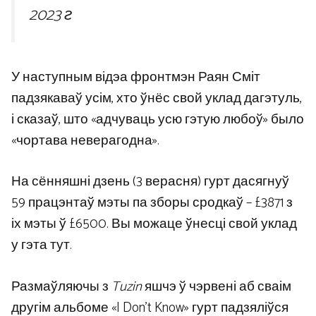
2023 г
У наступным відэа фронтмэн Раян Сміт
падзякаваў усім, хто ўнёс свой уклад дагэтуль,
і сказаў, што «адчуваць усю гэтую любоў» было
«чортава неверагодна».
На сённяшні дзень (3 верасня) гурт дасягнуў
59 працэнтаў мэты па зборы сродкаў – £3871 з
іх мэты ў £6500. Вы можаце ўнесці свой уклад
у гэта тут.
Размаўляючы з
Tuzin
яшчэ ў чэрвені аб сваім
другім альбоме «I Don’t Know» гурт падзяліўся