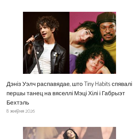
Дэніз Уэлч распавядае, што Tiny Habits спявалі
першы танец на вяселлі Мэці Хілі і Габрыэт
Бехтэль
8 жніўня 2026