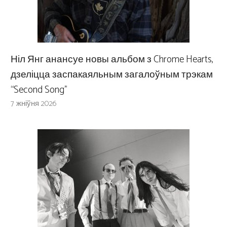
Ніл Янг анансуе новы альбом з Chrome Hearts,
дзеліцца заспакаяльным загалоўным трэкам
“Second Song”
7 жніўня 2026