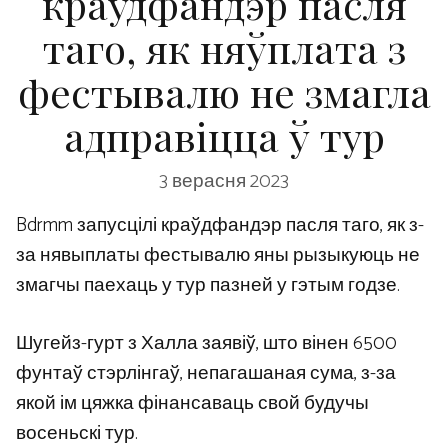
краўдфандэр пасля
таго, як няўплата з
фестывалю не змагла
адправіцца ў тур
3 верасня 2023
Bdrmm запусцілі краўдфандэр пасля таго, як з-
за нявыплаты фестывалю яны рызыкуюць не
змагчы паехаць у тур пазней у гэтым годзе.
Шугейз-гурт з Халла заявіў, што вінен 6500
фунтаў стэрлінгаў, непагашаная сума, з-за
якой ім цяжка фінансаваць свой будучы
восеньскі тур.