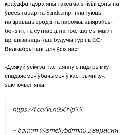
краўдфандэра яны таксама знізілі цэны на
ўвесь тавар на Bandcamp і плануюць
накіраваць сродкі на паромы, авіярэйсы,
бензін і, па сутнасці, на тое, каб мы маглі
арганізаваць наш будучы тур па ЕС/
Вялікабрытаніі для ўсіх вас».
«Дзякуй усім за пастаянную падтрымку і
спадзяемся ўбачымся ў кастрычніку», —
заключылі яны.
https://t.co/vLn696MpXX
— bdrmm (@smellybdrmm)
2 верасня