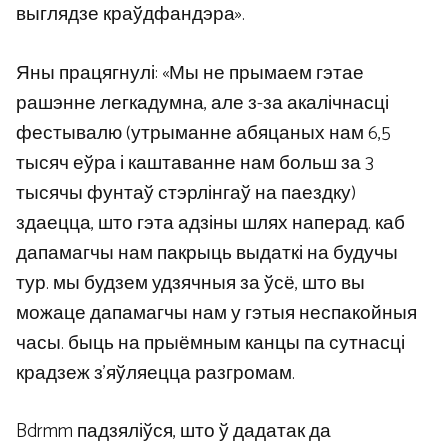
выглядзе краўдфандэра».
Яны працягнулі: «Мы не прымаем гэтае
рашэнне легкадумна, але з-за акалічнасці
фестывалю (утрыманне абяцаных нам 6,5
тысяч еўра і каштаванне нам больш за 3
тысячы фунтаў стэрлінгаў на паездку)
здаецца, што гэта адзіны шлях наперад. каб
дапамагчы нам пакрыць выдаткі на будучы
тур. мы будзем удзячныя за ўсё, што вы
можаце дапамагчы нам у гэтыя неспакойныя
часы. быць на прыёмным канцы па сутнасці
крадзеж з’яўляецца разгромам.
Bdrmm падзяліўся, што ў дадатак да