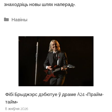
знаходзіць новы шлях наперад».
Categories
Навіны
Фібі Брыджэрс дэбютуе ў драме A24 «Прайм-
тайм»
8 жніўня 2026