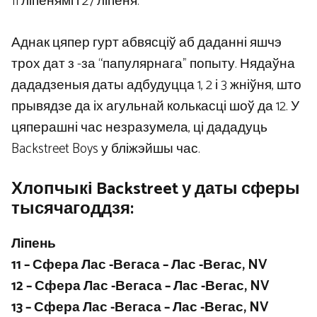
11 ліпенямі і 27 ліпеня.
Аднак цяпер гурт абвясціў аб даданні яшчэ
трох дат з -за “папулярнага” попыту. Нядаўна
дададзеныя даты адбудуцца 1, 2 і 3 жніўня, што
прывядзе да іх агульнай колькасці шоў да 12. У
цяперашні час незразумела, ці дададуць
Backstreet Boys у бліжэйшы час.
Хлопчыкі Backstreet у даты сферы
тысячагоддзя:
Ліпень
11 – Сфера Лас -Вегаса – Лас -Вегас, NV
12 – Сфера Лас -Вегаса – Лас -Вегас, NV
13 – Сфера Лас -Вегаса – Лас -Вегас, NV