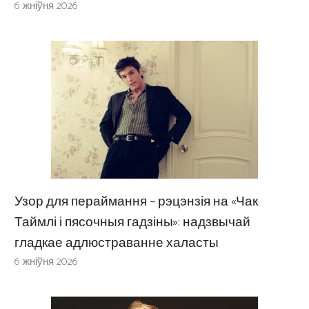
6 жніўня 2026
Узор для пераймання – рэцэнзія на «Чак
Таймлі і пясочныя гадзіны»: надзвычай
гладкае адлюстраванне халасты
6 жніўня 2026