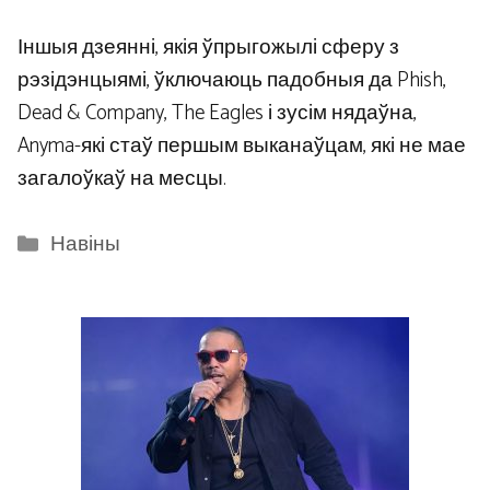
Іншыя дзеянні, якія ўпрыгожылі сферу з
рэзідэнцыямі, ўключаюць падобныя да Phish,
Dead & Company, The Eagles і зусім нядаўна,
Anyma-які стаў першым выканаўцам, які не мае
загалоўкаў на месцы.
Categories
Навіны