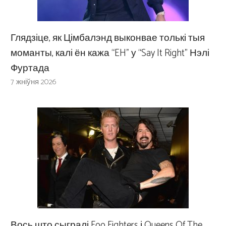
Глядзіце, як Цімбалэнд выконвае толькі тыя
моманты, калі ён кажа “EH” у “Say It Right” Нэлі
Фуртада
7 жніўня 2026
Вось што сыгралі Foo Fighters і Queens Of The