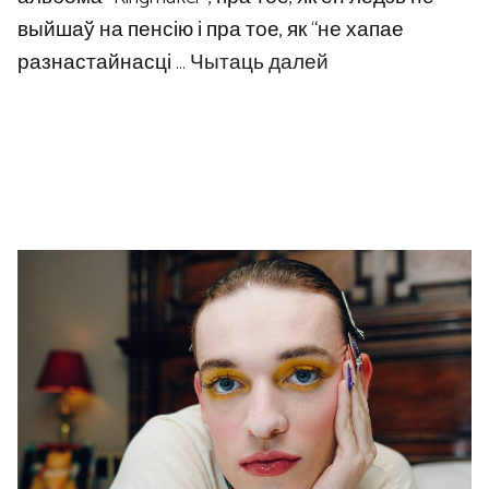
выйшаў на пенсію і пра тое, як “не хапае
разнастайнасці …
Чытаць далей