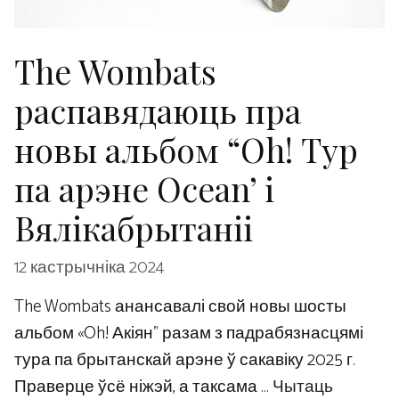
The Wombats
распавядаюць пра
новы альбом “Oh! Тур
па арэне Ocean’ і
Вялікабрытаніі
12 кастрычніка 2024
The Wombats анансавалі свой новы шосты
альбом «Oh! Акіян” разам з падрабязнасцямі
тура па брытанскай арэне ў сакавіку 2025 г.
Праверце ўсё ніжэй, а таксама …
Чытаць