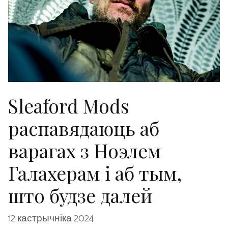
Sleaford Mods
распавядаюць аб
варагах з Ноэлем
Галахерам і аб тым,
што будзе далей
12 кастрычніка 2024