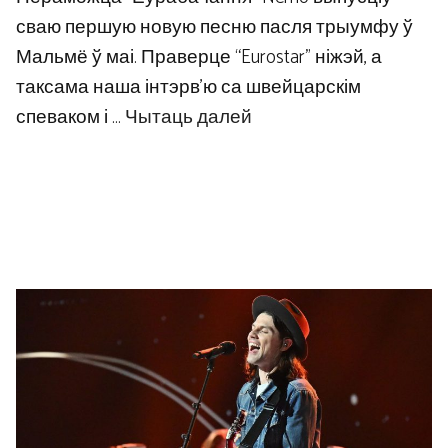
сваю першую новую песню пасля трыумфу ў
Мальмё ў маі. Праверце “Eurostar” ніжэй, а
таксама наша інтэрв’ю са швейцарскім
спеваком і …
Чытаць далей