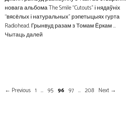
новага альбома The Smile “Cutouts” і нядаўніх
“вясёлых і натуральных” рэпетыцыях гурта
Radiohead. Грынвуд разам з Томам Ёркам …
Чытаць далей
Page
Page
Page
Page
Page
←
Previous
1
…
95
96
97
…
208
Next
→