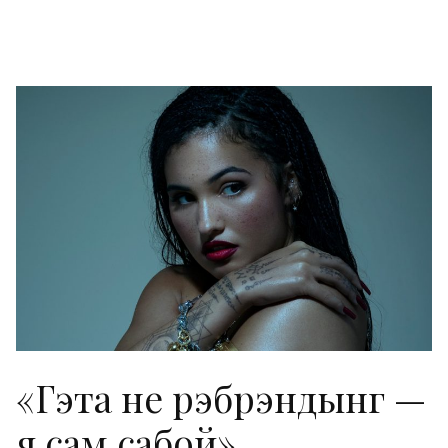
«Гэта не рэбрэндынг —
я сам сабой»