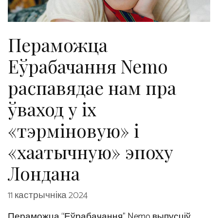
Пераможца
Еўрабачання Nemo
распавядае нам пра
ўваход у іх
«тэрміновую» і
«хаатычную» эпоху
Лондана
11 кастрычніка 2024
Пераможца “Еўрабачання” Nemo выпусціў