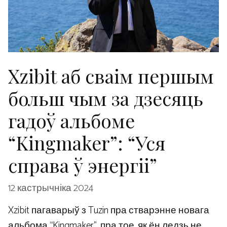
Xzibit аб сваім першым
больш чым за дзесяць
гадоў альбоме
“Kingmaker”: “Уся
справа ў энергіі”
12 кастрычніка 2024
Xzibit пагаварыў з Tuzin пра стварэнне новага
альбома “Kingmaker”, пра тое, як ён ледзь не