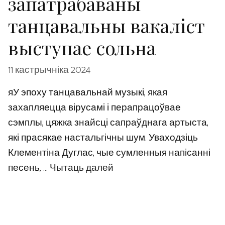
запатрабаваны
танцавальны вакаліст
выступае сольна
11 кастрычніка 2024
яУ эпоху танцавальнай музыкі, якая
захапляецца вірусамі і перапрацоўвае
сэмплы, цяжка знайсці сапраўднага артыста,
які прасякае настальгічны шум. Уваходзіць
Клементіна Дуглас, чые сумленныя напісанні
песень, …
Чытаць далей