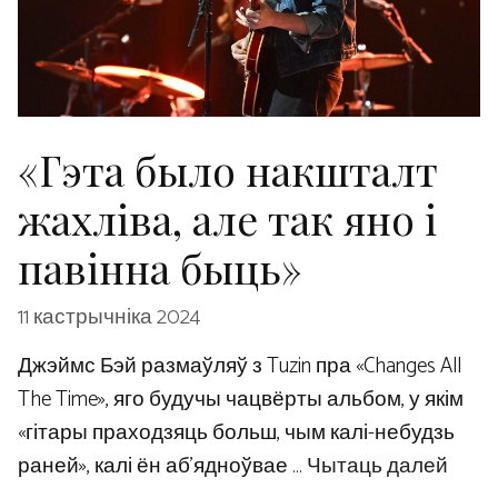
«Гэта было накшталт
жахліва, але так яно і
павінна быць»
11 кастрычніка 2024
Джэймс Бэй размаўляў з Tuzin пра «Changes All
The Time», яго будучы чацвёрты альбом, у якім
«гітары праходзяць больш, чым калі-небудзь
раней», калі ён аб’ядноўвае …
Чытаць далей