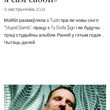
12 кастрычніка 2024
Мэйбл размаўляла з Tuzin пра яе новы сінгл
“Stupid Dumb”, працу з Ty Dolla $ign і яе будучы
трэці студыйны альбом. Раней у гэтым годзе …
Чытаць далей