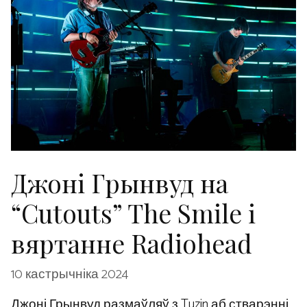
Джоні Грынвуд на
“Cutouts” The Smile і
вяртанне Radiohead
10 кастрычніка 2024
Джоні Грынвуд размаўляў з Tuzin аб стварэнні