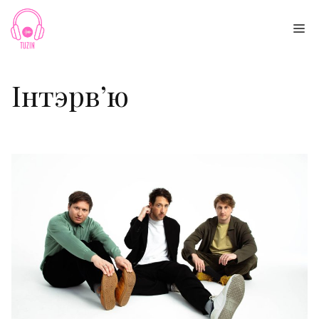
Skip
to
Me
content
Інтэрв’ю