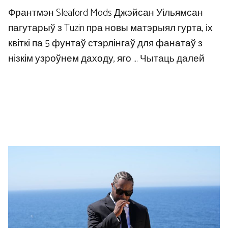
Франтмэн Sleaford Mods Джэйсан Уільямсан
пагутарыў з Tuzin пра новы матэрыял гурта, іх
квіткі па 5 фунтаў стэрлінгаў для фанатаў з
нізкім узроўнем даходу, яго …
Чытаць далей