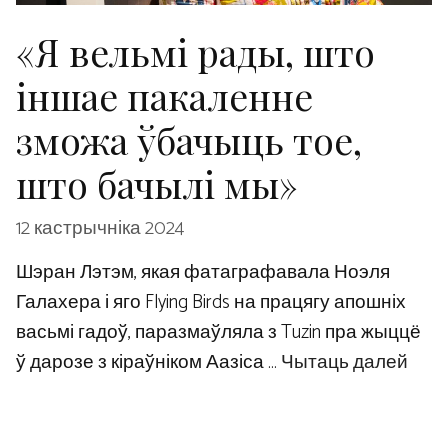
«Я вельмі рады, што
іншае пакаленне
зможа ўбачыць тое,
што бачылі мы»
12 кастрычніка 2024
Шэран Лэтэм, якая фатаграфавала Ноэля
Галахера і яго Flying Birds на працягу апошніх
васьмі гадоў, паразмаўляла з Tuzin пра жыццё
ў дарозе з кіраўніком Аазіса …
Чытаць далей