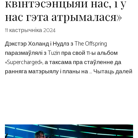
квінтэсэнцыяй нас, і ў
нас гэта атрымалася»
11 кастрычніка 2024
Дэкстэр Холанд і Нудлз з The Offspring
паразмаўлялі з Tuzin пра свой 11-ы альбом
«Supercharged», а таксама пра стаўленне да
ранняга матэрыялу і планы на …
Чытаць далей