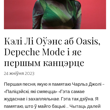
Кэлі Лі Оўэнс аб Oasis,
Depeche Mode і яе
першым канцэрце
24 жніўня 2023
Першая песня, якую я памятаю Чарльз Джолі –
«Паліцэйскі, які смяецца» «Гэта самае
жудаснае і захапляльнае. Гэта так дзіўна. Я
памятаю, што ў майго бацькі …
Чытаць далей