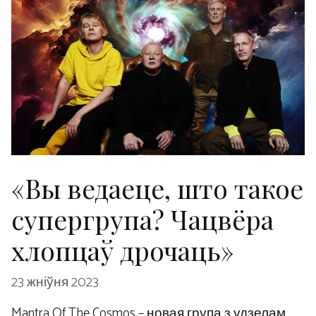
«Вы ведаеце, што такое
супергрупа? Чацвёра
хлопцаў дрочаць»
23 жніўня 2023
Mantra Of The Cosmos – новая група з удзелам