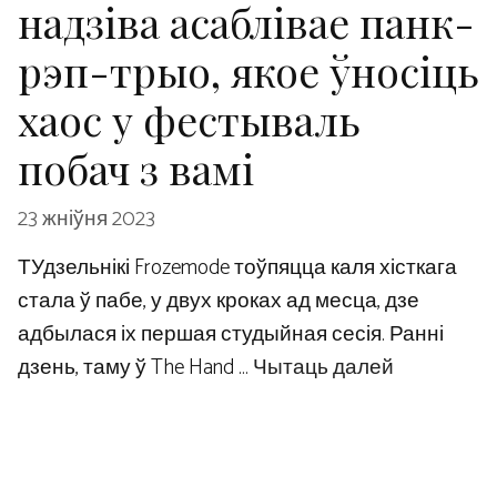
надзіва асаблівае панк-
рэп-трыо, якое ўносіць
хаос у фестываль
побач з вамі
23 жніўня 2023
ТУдзельнікі Frozemode тоўпяцца каля хісткага
стала ў пабе, у двух кроках ад месца, дзе
адбылася іх першая студыйная сесія. Ранні
дзень, таму ў The Hand …
Чытаць далей