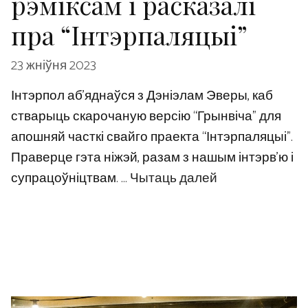
рэміксам і расказалі
пра “Інтэрпаляцыі”
23 жніўня 2023
Інтэрпол аб’яднаўся з Дэніэлам Эверы, каб
стварыць скарочаную версію “Грынвіча” для
апошняй часткі свайго праекта “Інтэрпаляцыі”.
Праверце гэта ніжэй, разам з нашым інтэрв’ю і
супрацоўніцтвам. …
Чытаць далей