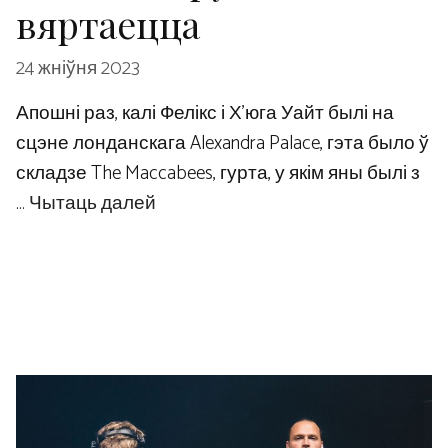
вяртаецца
24 жніўня 2023
Апошні раз, калі Фелікс і Х’юга Уайт былі на
сцэне лонданскага Alexandra Palace, гэта было ў
складзе The Maccabees, гурта, у якім яны былі з
…
Чытаць далей