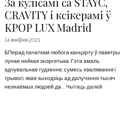
За кулісамі са STAYC,
CRAVITY і ксікерамі ў
KPOP LUX Madrid
24 жніўня 2023
БПерад пачаткам любога канцэрту ў паветры
лунае нейкая энэргетыка. Гэта амаль
адчувальнае гудзенне, сумесь хвалявання і
трывогі, якая зыходзіць ад далучэння тысяч
незнаёмых людзей да …
Чытаць далей