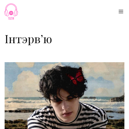
Skip
to
Me
content
Інтэрв’ю