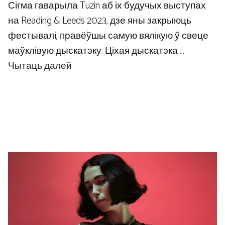
Сігма гаварыла Tuzin аб іх будучых выступах
на Reading & Leeds 2023, дзе яны закрыюць
фестывалі, правёўшы самую вялікую ў свеце
маўклівую дыскатэку. Ціхая дыскатэка …
Чытаць далей