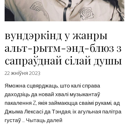
вундэркінд у жанры
альт-рытм-энд-блюз з
сапраўднай сілай душы
22 жніўня 2023
Яможна сцвярджаць, што калі справа
даходзіць да новай хвалі музыкантаў
пакалення Z, якія займаюцца сваімі рукамі, ад
Джыма Лексасі да Тэндая, іх агульная палітра
густаў …
Чытаць далей