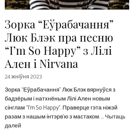
Зорка “Еўрабачання”
Люк Блэк пра песню
“I’m So Happy” з Лілі
Ален і Nirvana
24 жніўня 2023
Зорка “Еўрабачання” Люк Блэк вярнуўся з
бадзёрым і натхнёным Лілі Ален новым
сінглам “I’m So Happy”. Праверце гэта ніжэй
разам з нашым інтэрв’ю з мастаком. …
Чытаць
далей