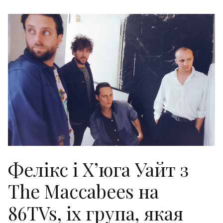
Фелікс і Х’юга Уайт з
The Maccabees на
86TVs, іх група, якая