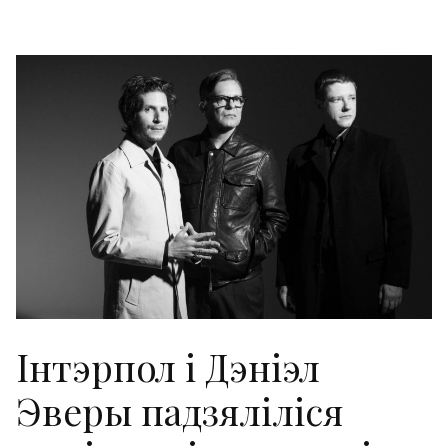
Інтэрпол і Дэніэл
Эверы падзяліліся