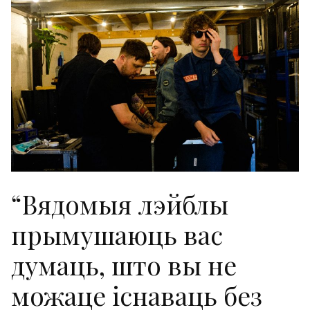
“Вядомыя лэйблы
прымушаюць вас
думаць, што вы не
можаце існаваць без