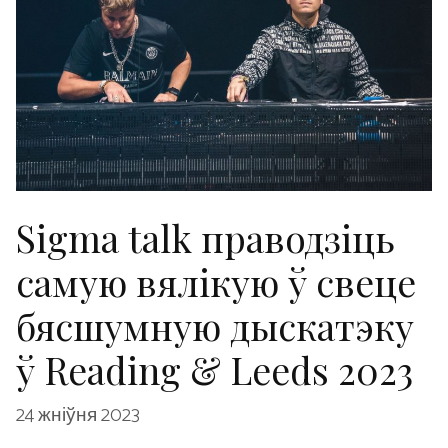
Sigma talk праводзіць
самую вялікую ў свеце
бясшумную дыскатэку
ў Reading & Leeds 2023
24 жніўня 2023