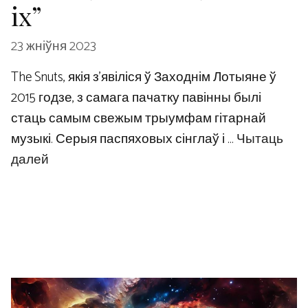
іх”
23 жніўня 2023
The Snuts, якія з’явіліся ў Заходнім Лотыяне ў
2015 годзе, з самага пачатку павінны былі
стаць самым свежым трыумфам гітарнай
музыкі. Серыя паспяховых сінглаў і …
Чытаць
далей