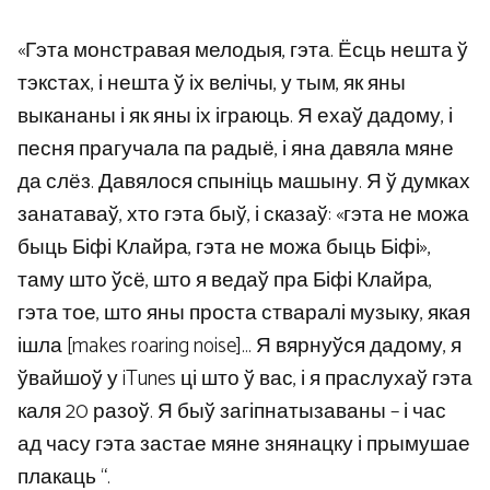
«Гэта монстравая мелодыя, гэта. Ёсць нешта ў
тэкстах, і нешта ў іх велічы, у тым, як яны
выкананы і як яны іх іграюць. Я ехаў дадому, і
песня прагучала па радыё, і яна давяла мяне
да слёз. Давялося спыніць машыну. Я ў думках
занатаваў, хто гэта быў, і сказаў: «гэта не можа
быць Біфі Клайра, гэта не можа быць Біфі»,
таму што ўсё, што я ведаў пра Біфі Клайра,
гэта тое, што яны проста стваралі музыку, якая
ішла [makes roaring noise]… Я вярнуўся дадому, я
ўвайшоў у iTunes ці што ў вас, і я праслухаў гэта
каля 20 разоў. Я быў загіпнатызаваны – і час
ад часу гэта застае мяне знянацку і ​​прымушае
плакаць “.