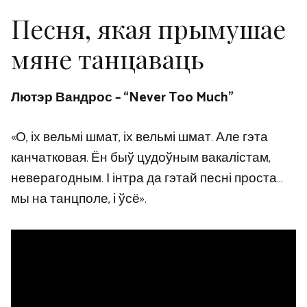
Песня, якая прымушае
мяне танцаваць
Лютэр Вандрос – “Never Too Much”
«О, іх вельмі шмат, іх вельмі шмат. Але гэта
канчатковая. Ён быў цудоўным вакалістам,
неверагодным. І інтра да гэтай песні проста…
мы на танцполе, і ўсё».