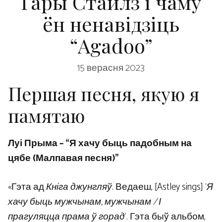
Гары Стайлз і чаму
ён ненавідзіць
“Agadoo”
15 верасня 2023
Першая песня, якую я
памятаю
Луі Прыма – “Я хачу быць падобным на
цябе (Малпавая песня)”
«Гэта ад
Кніга джунгляў
. Ведаеш, [Astley sings] ‘
Я
хачу быць мужчынам, мужчынам / І
прагуляцца прама ў горад
‘. Гэта быў альбом,