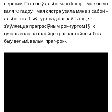
першым. Гэта быў альбо Supertramp – мне было
каля 10 гадоў, і мая сястра ўзяла мяне з сабой –
альбо гэта быў гурт пад назвай Camel, які
з’яўляецца прагрэсіўным рок-гуртом і ў іх
гучаць сола на флейце і разнастайныя. Гэта
быў вельмі, вельмі праг-рок».