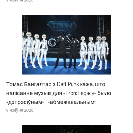
9 жніўня 2026
Томас Бангалтэр з Daft Punk кажа, што
напісанне музыкі для «Tron: Legacy» было
«дэпрэсіўным» і «абмежавальным»
9 жніўня 2026