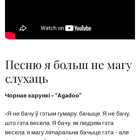
Песню я больш не магу
слухаць
Чорнае карункі – “Agadoo”
«Я не бачу ў гэтым гумару, бачыце. Я не бачу,
што гэта весела. Я бачу, як людзям гэта
весела. я магу
літаральна
бачыце гэта – але