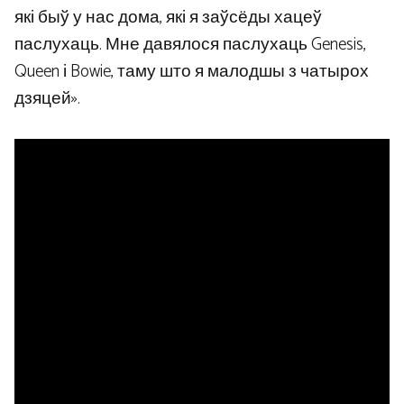
які быў у нас дома, які я заўсёды хацеў
паслухаць. Мне давялося паслухаць Genesis,
Queen і Bowie, таму што я малодшы з чатырох
дзяцей».