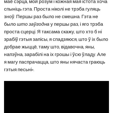
маё сэрца, мой розум і кожная мая істота хоча
спыніць гэта. Проста ніколі не трэба гуляць
зноў. Першы раз было не смешна. Гэта не
было
што заўгодна
у першы раз, і яго трэба
проста сцерці. Я таксама скажу, што хто б ні
зрабіў гэтыя запісы, я спадзяюся, што ў іх было
добрае жыццё, таму што, відавочна, яны,
напэўна, зарабілі на іх грошы і ўсю ўладу. Але
я магу паспрачацца, што яны нячаста граюць
гэтыя песьні».