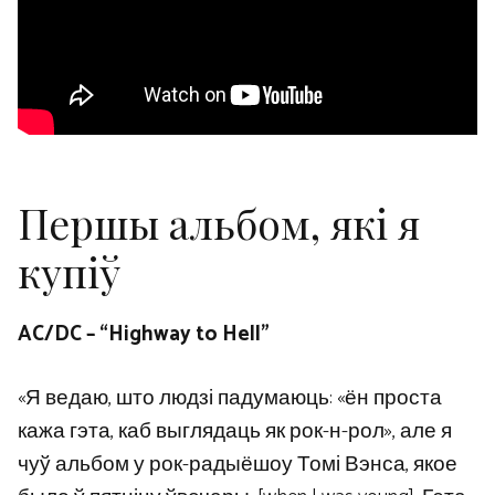
Першы альбом, які я
купіў
AC/DC – “Highway to Hell”
«Я ведаю, што людзі падумаюць: «ён проста
кажа гэта, каб выглядаць як рок-н-рол», але я
чуў альбом у рок-радыёшоу Томі Вэнса, якое