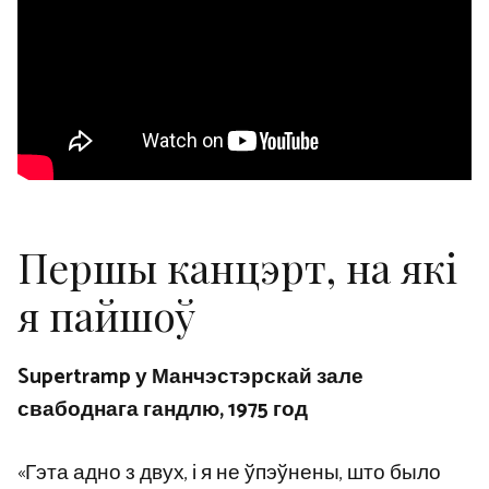
Першы канцэрт, на які
я пайшоў
Supertramp у Манчэстэрскай зале
свабоднага гандлю, 1975 год
«Гэта адно з двух, і я не ўпэўнены, што было