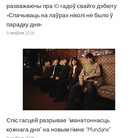
разважаючы пра 10 гадоў свайго дэбюту:
«Спачываць на лаўрах ніколі не было ў
парадку дня»
9 жніўня 2026
Спіс гасцей разрывае “манатоннасць
кожнага дня” на новым гімне “Mundane”