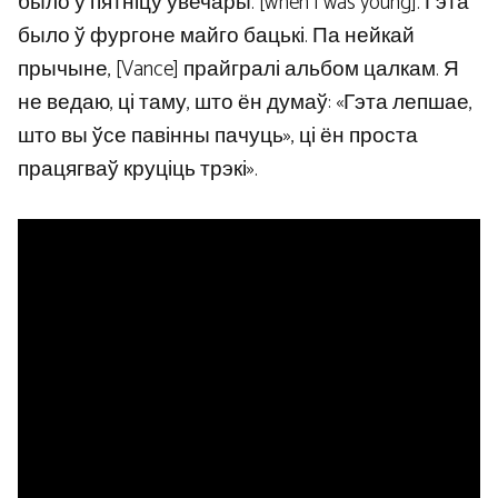
было ў пятніцу ўвечары. [when I was young]. Гэта
было ў фургоне майго бацькі. Па нейкай
прычыне, [Vance] прайгралі альбом цалкам. Я
не ведаю, ці таму, што ён думаў: «Гэта лепшае,
што вы ўсе павінны пачуць», ці ён проста
працягваў круціць трэкі».