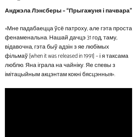
Анджэла Лэнсберы – “Прыгажуня і пачвара”
«Мне падабаецца ўсё патроху, але гэта проста
фенаменальна. Нашай дачцэ 31 год, таму,
відавочна, гэта быў адзін з яе любімых
фільмаў [when it was released in 1991] – і я таксама
люблю. Яна іграла на чайніку. Яе спевы з
імітацыйным акцэнтам кокні бясцэнныя».