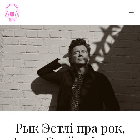
Skip
to
Me
content
Рык Эстлі пра рок,