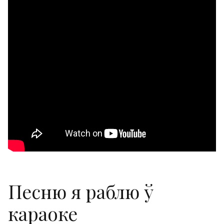
Песню я раблю ў
караоке