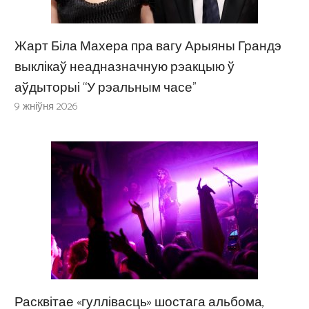
Жарт Біла Махера пра вагу Арыяны Грандэ
выклікаў неадназначную рэакцыю ў
аўдыторыі “У рэальным часе”
9 жніўня 2026
Расквітае «гуллівасць» шостага альбома,