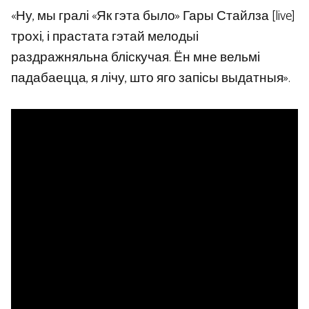
«Ну, мы гралі «Як гэта было» Гары Стайлза [live]
трохі, і прастата гэтай мелодыі
раздражняльна бліскучая. Ён мне вельмі
падабаецца, я лічу, што яго запісы выдатныя».