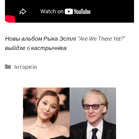
Новы альбом Рыка Эстлі “Are We There Yet?”
выйдзе 6 кастрычніка
Categories
Інтэрв'ю