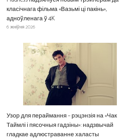
класічнага фільма «Вазьмі ці пакінь»,
адноўленага ў 4K
6 жніўня 2026
Узор для пераймання – рэцэнзія на «Чак
Таймлі і пясочныя гадзіны»: надзвычай
гладкае адлюстраванне халасты