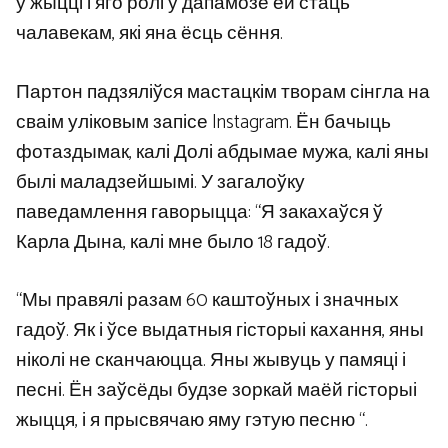
ў жыцці і яго ролі ў дапамозе ёй стаць
чалавекам, які яна ёсць сёння.
Партон падзяліўся мастацкім творам сінгла на
сваім уліковым запісе Instagram. Ён бачыць
фотаздымак, калі Долі абдымае мужа, калі яны
былі маладзейшымі. У загалоўку
паведамлення гаворыцца: “Я закахаўся ў
Карла Дына, калі мне было 18 гадоў.
“Мы правялі разам 60 каштоўных і значных
гадоў. Як і ўсе выдатныя гісторыі кахання, яны
ніколі не сканчаюцца. Яны жывуць у памяці і
песні. Ён заўсёды будзе зоркай маёй гісторыі
жыцця, і я прысвячаю яму гэтую песню “.