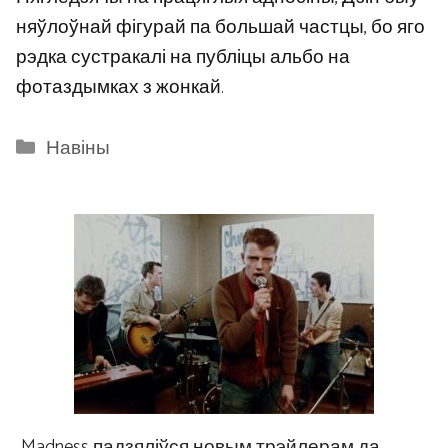
няўлоўнай фігурай па большай частцы, бо яго
рэдка сустракалі на публіцы альбо на
фотаздымках з жонкай.
Categories
Навіны
Madness падзяліўся новым трэйлерам да