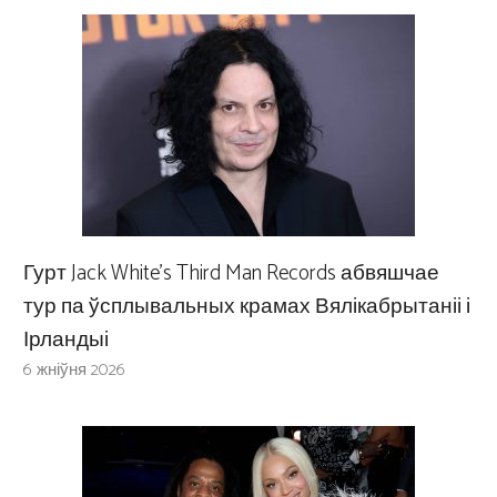
Гурт Jack White’s Third Man Records абвяшчае
тур па ўсплывальных крамах Вялікабрытаніі і
Ірландыі
6 жніўня 2026