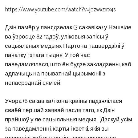
https://www.youtube.com/watch?v=jpzwxz1rx4s
Дзін памёр у панядзелак (3 сакавіка) у Нэшвіле
ва ўзросце 82 гадоў, уліковыя запісы ў
сацыяльных медыях Партона пацвердзілі ў
пачатку гэтага тыдня. У той час
паведамлялася, што ён будзе закладзены, каб
адпачыць на прыватнай цырымоніі з
непасрэднай сям’ёй.
Учора (6 сакавіка) ікона краіны падзялілася
сваёй першай заявай пасля таго, як Дзін
прайшоў у яе сацыяльныя медыя. “Дзякуй усім
за паведамленні, карты і кветкі, якія вы