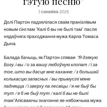
гэтую песню”
7 сакавіка 2025
Долі Партон падзялілася сваім пранізлівым
новым сінглам “Калі б вы не былі там” пасля
нядаўняга праходжання мужа Карла Томаса
Дына.
Балада бачыць, як Партон спявае:
“Я дзякую
Богу, і вы / о за вашу любоўную клопат / і за
тое, што вы дасце мне каханне / з большай
колькасцю запасных / вы прымусілі мяне
падняцца / і зверху па лесвіцы / я не быў бы
тут / я б не быў тут / калі б вы не былі
там
“Апісваючы значэнне яе нябожчыка мужа