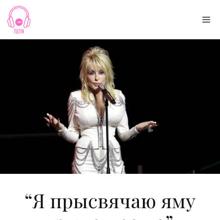
Skip
to
Me
content
“Я прысвячаю яму