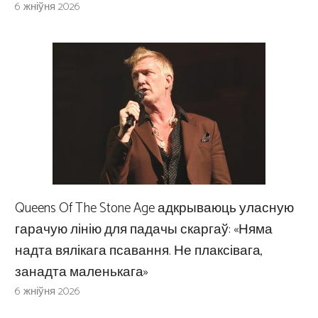
6 жніўня 2026
Queens Of The Stone Age адкрываюць уласную
гарачую лінію для падачы скаргаў: «Няма
надта вялікага псавання. Не плаксівага,
занадта маленькага»
6 жніўня 2026