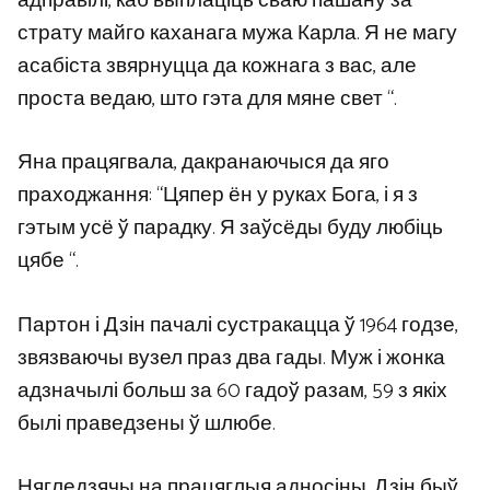
адправілі, каб выплаціць сваю пашану за
страту майго каханага мужа Карла. Я не магу
асабіста звярнуцца да кожнага з вас, але
проста ведаю, што гэта для мяне свет “.
Яна працягвала, дакранаючыся да яго
праходжання: “Цяпер ён у руках Бога, і я з
гэтым усё ў парадку. Я заўсёды буду любіць
цябе “.
Партон і Дзін пачалі сустракацца ў 1964 годзе,
звязваючы вузел праз два гады. Муж і жонка
адзначылі больш за 60 гадоў разам, 59 з якіх
былі праведзены ў шлюбе.
Нягледзячы на ​​працяглыя адносіны, Дзін быў