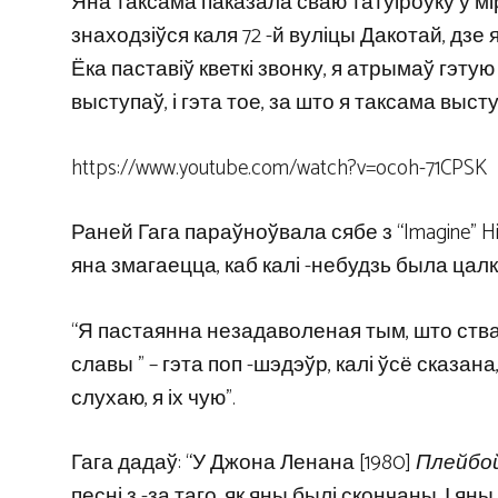
Яна таксама паказала сваю татуіроўку ў мір
знаходзіўся каля 72 -й вуліцы Дакотай, дзе я
Ёка паставіў кветкі звонку, я атрымаў гэтую 
выступаў, і гэта тое, за што я таксама высту
https://www.youtube.com/watch?v=ocoh-71CPSK
Раней Гага параўноўвала сябе з “Imagine” H
яна змагаецца, каб калі -небудзь была цал
“Я пастаянна незадаволеная тым, што ствара
славы ” – гэта поп -шэдэўр, калі ўсё сказана,
слухаю, я іх чую”.
Гага дадаў: “У Джона Ленана [1980]
Плейбо
песні з -за таго, як яны былі скончаны. І я