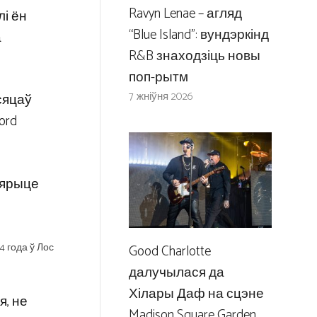
Ravyn Lenae – агляд
лі ён
“Blue Island”: вундэркінд
а
R&B знаходзіць новы
поп-рытм
7 жніўня 2026
сяцаў
ord
абярыце
4 года ў Лос
Good Charlotte
далучылася да
Хілары Даф на сцэне
я, не
Madison Square Garden