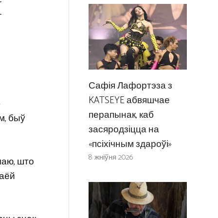
н
Сафія Лафортэза з
KATSEYE абвяшчае
-
перапынак, каб
м, быў
засяродзіцца на
«псіхічным здароўі»
8 жніўня 2026
маю, што
ваёй