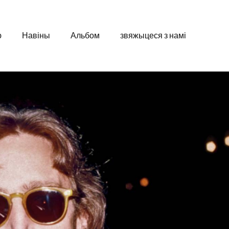
ю
Навіны
Альбом
звяжыцеся з намі