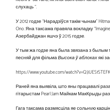
слухаць “.
У 2012 годзе “Нарадзіўся такім чынам” Hitma
Ono. Яна таксама правяла вокладку “Imagine
Азербайджан яшчэ ў 2015 годзе.
У тым жа годзе яна была звязана з былым 
песняй для фільма
Высока ў аблоках
які з
https://www.youtube.com/watch?v=Q3UES1STEF
Раней яна выявіла, што яны працавалі разам
гітарыстам Pearl Jam Майкам МакКрыды раза
Гага таксама размясціла яе сольную карціну