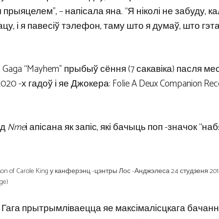
рыяцелем”, – напісала яна. “Я ніколі не забуду, ка
у, і я павесіў тэлефон, таму што я думаў, што гэт
Gaga “Mayhem” прыбыў сёння (7 сакавіка) пасля ме
020 -х гадоў і яе Джокера: Folie A Deux Companion Rec
ад
Nme
і апісана як запіс, які бачыць поп -значок “н
rson of Carole King у канферэнц -цэнтры Лос -Анджэлеса 24 студзеня 201
ge)
 Гага прытрымліваецца яе максімалісцкага бачанн