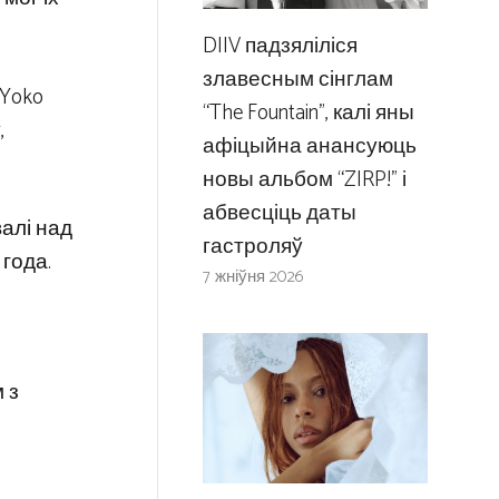
DIIV падзяліліся
злавесным сінглам
 Yoko
“The Fountain”, калі яны
,
афіцыйна анансуюць
новы альбом “ZIRP!” і
абвесціць даты
алі над
гастроляў
года.
7 жніўня 2026
 з