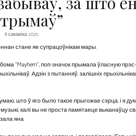
 забываў, за што ё
трымаў”
8 сакавіка 2025
еннан стане яе супрацоўнікам мары.
бома “Mayhem”, поп-значок прымала ўласную прэс
хільнікаў. Адзін з пытанняў, залішніх прыхільніка
умаю, што ў яго было такое прыгожае сэрца, і я ду
я музыкі, калі вы не проста памятаеце выканаўцу с
азала яна.