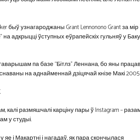
ker быў узнагароджаны Grant Lennonono Grant за мір
” на адкрыцці ўступных еўрапейскіх гульняў у Баку
таварышам па базе “Бітлз” Леннана, бо яны працав
аснаваны на аднайменнай дзіцячай кнізе Макі 2005 
K
, калі размяшчалі карціну пары ў Instagram – разам
м у студыі.
 яе і Макартні і нагадаў, як пара скончылася