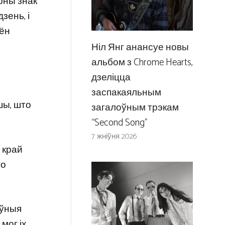
ірны знак
зень, і
 ён
Ніл Янг анансуе новы
альбом з Chrome Hearts,
дзеліцца
заспакаяльным
шы, што
загалоўным трэкам
“Second Song”
7 жніўня 2026
 край
го
эўныя
 мог іх