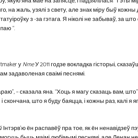
у, якую яна мае на запясце, і падзялілася: “Гэты м
го, на жаль, узялі з свету, але знак міру быў кожны д
татуіроўку з -за гэтага. Я ніколі не забываў, за што
паю “.
itmaker у
Nme
У 2011 годзе вокладка гісторыі, сказаў
кам задаволеная сваімі песнямі.
ю”, – сказала яна. “Хоць я магу сказаць вам, што”
 і скончана, што я буду баяцца, і кожны раз, калі я я
й
Інтэрв’ю ён распавёў пра тое, як ён ненавідзеў п
ны могуць быць маімі любімымі песнямі, але Ленан не