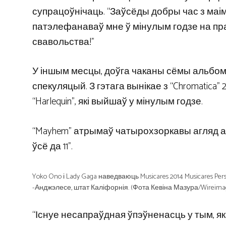
супрацоўнічаць. “Заўсёды добры час з маім п
патэлефанаваў мне ў мінулым годзе на прац
свавольства!”
У іншым месцы, доўга чаканы сёмы альбом 
спекуляцый. З гэтага вынікае з “Chromatica” 2
“Harlequin”, які выйшаў у мінулым годзе.
“Mayhem” атрымаў чатырохзоркавы агляд 
ўсё да 11”.
Yoko Ono і Lady Gaga наведваюць Musicares 2014 Musicares Pe
-Анджэлесе, штат Каліфорнія. (Фота Кевіна Мазура/Wireima
“Існуе несапраўдная ўпэўненасць у тым, як