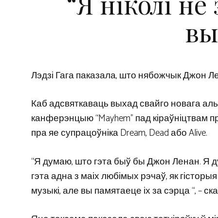
“Я ніколі не
вы
Лэдзі Гага паказала, што нябожчык Джон Л
Каб адсвяткаваць выхад свайго новага аль
канферэнцыю “Mayhem” пад кіраўніцтвам пры
пра яе супрацоўніка Dream, Dead або Alive.
“Я думаю, што гэта быў бы Джон Ленан. Я д
гэта адна з маіх любімых рэчаў, як гісторы
музыкі, але вы памятаеце іх за сэрца “, – ск