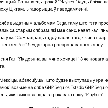
энцый. Большасць трэкаў “Mayhem” ідуць блізка д
эпоху Ціктака “,-гаворыцца ў паведамленні.
 сябе выдатным альбомам Gaga, таму што гэта прос
зь са старым сябрам, які мае сэнс, нават калі яны
а ў ім. “Семнаццаць гадоў пасля таго, як яна прар
м агентам Pop” бездакорна распрацаванага хаосу “.
есня Гагі “Як дрэнна вы мяне хочаце?” З яе новага
та.
 Мексіцы, абвясціўшы, што будзе выступаць у краін
ачок” возьме на сябе GNP Seguros Estadio GNP Seguro
сень, якія выконваюцца з трэкавага спісу “Mayhem”.