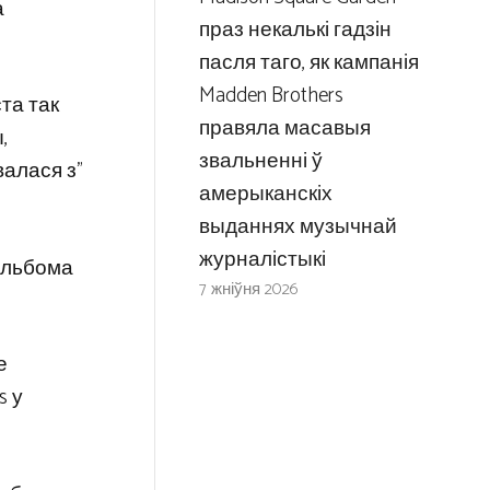
а
праз некалькі гадзін
пасля таго, як кампанія
Madden Brothers
та так
правяла масавыя
,
звальненні ў
валася з”
амерыканскіх
выданнях музычнай
журналістыкі
 альбома
7 жніўня 2026
е
s у