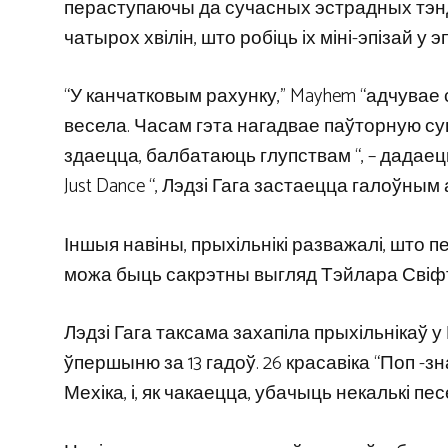
пераступаючы да сучасных эстрадных тэнд
чатырох хвілін, што робіць іх міні-эпізай у 
“У канчатковым рахунку,” Mayhem “адчувае
весела. Часам гэта нагадвае паўторную сувя
здаецца, балбатаюць глупствам “, – дадаецц
Just Dance “, Лэдзі Гага застаецца галоўны
Іншыя навіны, прыхільнікі разважалі, што п
можа быць сакрэтны выгляд Тэйлара Свіф
Лэдзі Гага таксама захапіла прыхільнікаў у
ўпершыню за 13 гадоў. 26 красавіка “Поп -зн
Мехіка, і, як чакаецца, убачыць некалькі пе