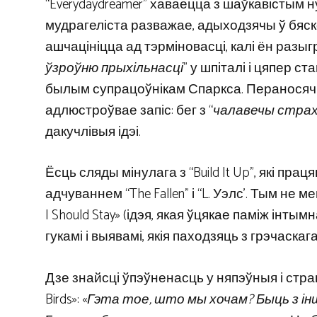
“Everydaydreamer” хаваецца з шаўкавістым 
мудрагеліста разважае, адыходзячы ў бяско
ашчацініцца ад тэрміновасці, калі ён разыг
ўзроўню прыхільнасці
” у шпіталі і цяпер ст
былым супрацоўнікам Спаркса. Пераносячы
адлюстроўвае запіс: бег з “
чалавечы страх
дакучлівыя ідэі.
Ёсць сляды мінулага з “Build It Up”, які прац
адчуваннем “The Fallen” і “L. Уэлс’. Тым не
I Should Stay» (ідэя, якая ўцякае паміж інтым
гукамі і выявамі, якія паходзяць з грэчаска
Дзе знайсці ўпэўненасць у няпэўныя і стр
Birds»: «
Гэта тое, што мы хочам? Быць з інш