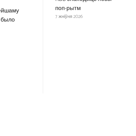
поп-рытм
нейшаму
7 жніўня 2026
і было