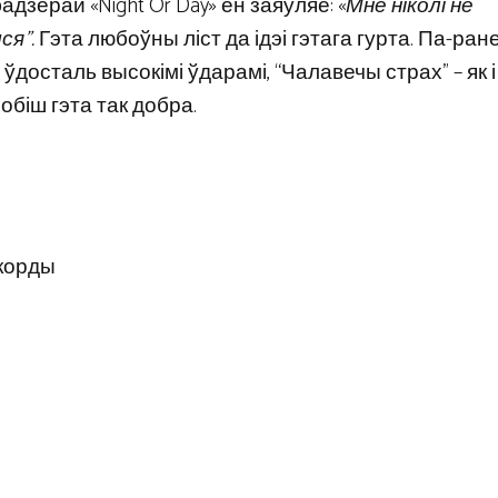
дзёрай «Night Or Day» ён заяўляе: «
Мне ніколі не
ся”.
Гэта любоўны ліст да ідэі гэтага гурта. Па-ра
ўдосталь высокімі ўдарамі, “Чалавечы страх” – як 
обіш гэта так добра.
корды