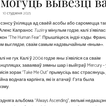
 могуць вывезці в
10 студзеня 2025
 сэнсу ўхіляцца ад сваёй асобы або саромецца таг
d Алекс Капранос
Tuzin
у мінулым годзе, калі з’явіла
он “The Human Fear”. Прышпіцеся, індзі-хэды. Фран
м выглядзе, сваім самым надзвычайным «яным»».
і не гук. Калі ў 2004 годзе яны з’явіліся са сваім
цпляцах, заваяваў зямны шар і выйграў Mercury –
сія зорак “Take Me Out” прымусіць вас страсянуць 
на воднага карлінга, які іх атачаў. Гэта была
зму.
дняга альбома “Always Ascending”, вельмі недаацэ