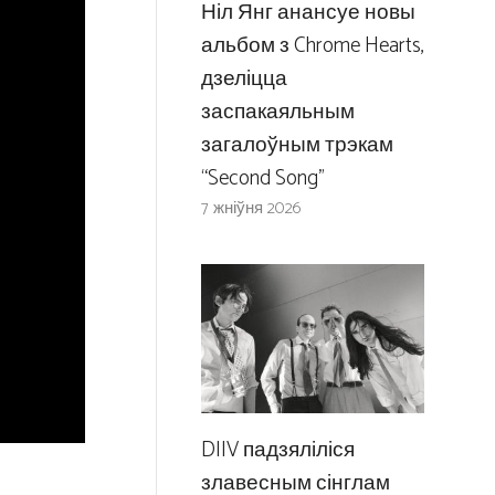
Ніл Янг анансуе новы
альбом з Chrome Hearts,
дзеліцца
заспакаяльным
загалоўным трэкам
“Second Song”
7 жніўня 2026
DIIV падзяліліся
злавесным сінглам