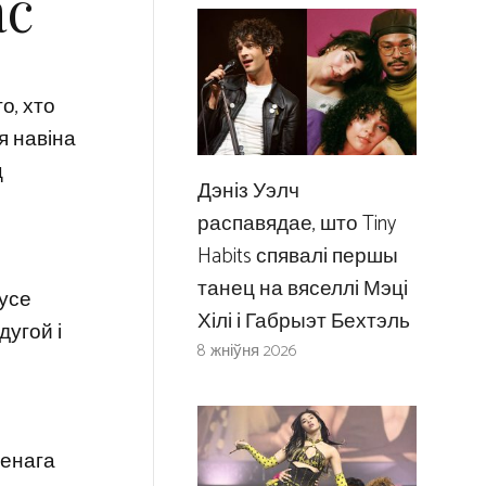
ас
о, хто
ся навіна
ц
Дэніз Уэлч
распавядае, што Tiny
Habits спявалі першы
танец на вяселлі Мэці
 усе
Хілі і Габрыэт Бехтэль
дугой і
8 жніўня 2026
ненага