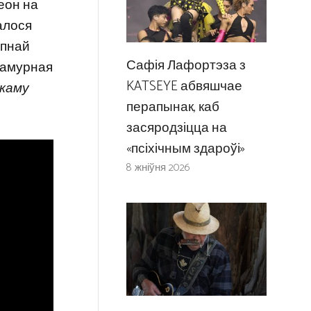
неон на
алося
упнай
Сафія Лафортэза з
гламурная
KATSEYE абвяшчае
 каму
перапынак, каб
засяродзіцца на
«псіхічным здароўі»
8 жніўня 2026