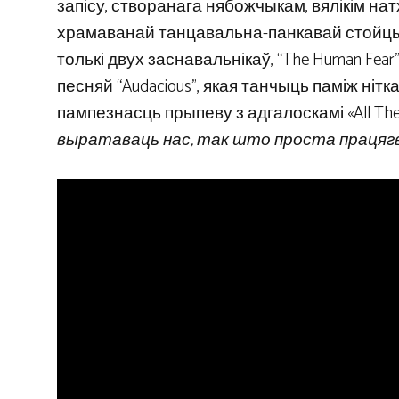
запісу, створанага нябожчыкам, вялікім нат
храмаванай танцавальна-панкавай стойцы 
толькі двух заснавальнікаў, “The Human Fear
песняй “Audacious”, якая танчыць паміж ніт
пампезнасць прыпеву з адгалоскамі «All The 
выратаваць нас, так што проста працяг