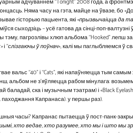
нуарным адчуваннем “Tonight” 2008 года, а фронтм
нцасць. Няма часу на гэта, майце на ўвазе, бо «Д
рывае гісторыю пацыента, які «
прызвычаіцца да т
аміўся сыходзіць – усё гатова да сінці-поп-валтузні 
 тэму, пагрозлівы хлюп альбома “Hooked” лепш за
»
і “
слізгаючы ў поўнач
», калі мы паглыбляемся ў с
ягвае вальс “40” і “Cats”, які напаўняецца тым самым
 менш, альбом не з’яўляецца рабом мінулага: возьмем
най баладай, ска і музычным тэатрам) і «Black Eyelash
га паходжання Капранаса). у першы раз).
ашныя часы? Капранас пытаецца ў пост-панк-закры
ымі, хто ведае, хто разумее, хто мы і што мы зр