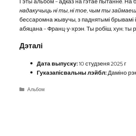
Гэты альбом – адказ на гэтае пытанне. На ба
надакучыць ні ты, ні тое, чым ты займаеш
бессаромна жывучы, з паднятымі брывамі і 
абяцана – Франц-у-хрэн. Ты робіш, хун; ты р
Дэталі
Дата выпуску:
10 студзеня 2025 г
Гуказапісвальны лэйбл:
Даміно рэ
Categories
Альбом