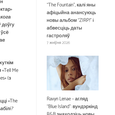
эн
“The Fountain”, калі яны
октар»
афіцыйна анансуюць
акога
новы альбом “ZIRP!” і
ў доўгу
абвесціць даты
 ўсё
гастроляў
вае
7 жніўня 2026
 хуткім
 «Tell Me
es» (з
Ravyn Lenae – агляд
цці «The
“Blue Island”: вундэркінд
абілі?
R&B знаходзіць новы