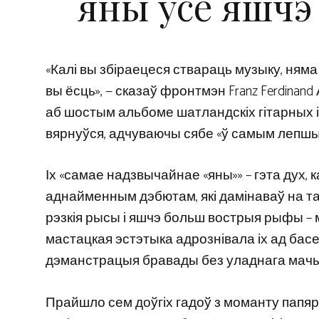
яны ўсё яшчэ
«Калі вы збіраецеся ствараць музыку, няма
вы ёсць», — сказаў фронтмэн Franz Ferdinan
аб шостым альбоме шатландскіх гітарных ік
вярнуўся, адчуваючы сябе «ў самым лепшы
Іх «самае надзвычайнае «яны»» – гэта дух, кал
аднайменным дэбютам, які дамінаваў на тан
рэзкія рысы і яшчэ больш вострыя рыфы – мі
мастацкая эстэтыка адрознівала іх ад басей
дэманстрацыя бравады без уладнага мачы
Прайшло сем доўгіх гадоў з моманту папярэ