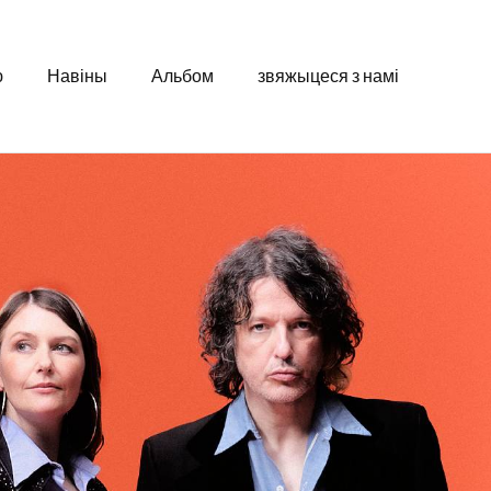
ю
Навіны
Альбом
звяжыцеся з намі