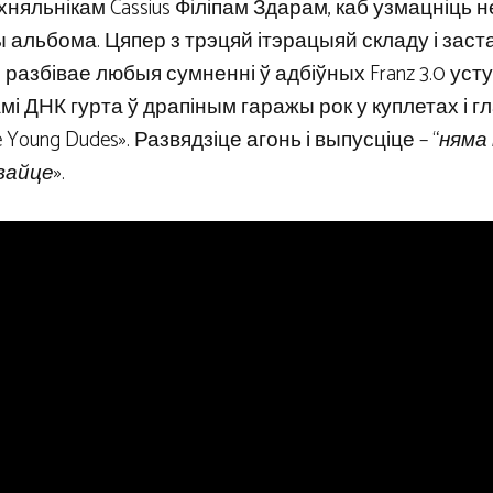
хняльнікам Cassius Філіпам Здарам, каб узмацніць 
альбома. Цяпер з трэцяй ітэрацыяй складу і заст
” разбівае любыя сумненні ў адбіўных Franz 3.0 уст
камі ДНК гурта ў драпіным гаражы рок у куплетах і 
Young Dudes». Развядзіце агонь і выпусціце – “
няма
вайце
».