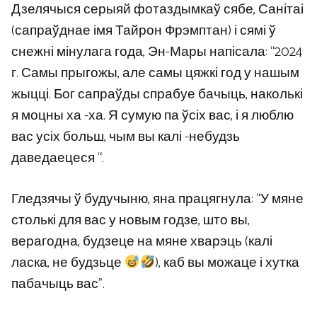
Дзелячыся серыяй фотаздымкаў сябе, Санітаі
(сапраўднае імя Тайрон Фрэмптан) і сямі ў
снежні мінулага года, Эн-Мары напісала: “2024
г. Самы прыгожы, але самы цяжкі год у нашым
жыцці. Бог сапраўды спрабуе бачыць, наколькі
я моцны ха -ха. Я сумую па ўсіх вас, і я люблю
вас усіх больш, чым вы калі -небудзь
даведаецеся “.
Гледзячы ў будучыню, яна працягнула: “У мяне
столькі для вас у новым годзе, што вы,
верагодна, будзеце на мяне хварэць (калі
ласка, не будзьце
), каб вы можаце і хутка
пабачыць вас”.