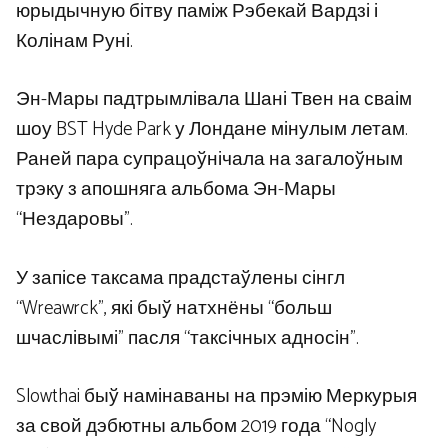
юрыдычную бітву паміж Рэбекай Вардзі і
Колінам Руні.
Эн-Мары падтрымлівала Шані Твен на сваім
шоу BST Hyde Park у Лондане мінулым летам.
Раней пара супрацоўнічала на загалоўным
трэку з апошняга альбома Эн-Мары
“Нездаровы”.
У запісе таксама прадстаўлены сінгл
“Wreawrck”, які быў натхнёны “больш
шчаслівымі” пасля “таксічных адносін”.
Slowthai быў намінаваны на прэмію Меркурыя
за свой дэбютны альбом 2019 года “Nogly