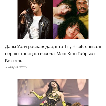
Дэніз Уэлч распавядае, што Tiny Habits спявалі
першы танец на вяселлі Мэці Хілі і Габрыэт
Бехтэль
8 жніўня 2026