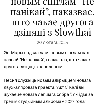
новым сінглам “Не
панікай”, паказвае,
што чакае другога
дзіцяці з Slowthai
20 лютага 2025
Эн-Мары падзялілася новым сінглам пад
назвай “Не панікай”, і паказала, што чакае
другога дзіцяці з павольным.
Песня служыць новым адкрыццём новага
двухкаляровага праекта “Акт 1:” Калі вы
шукаеце новага лепшага сябра “, які ідзе за
трэцім студыйным альбомам 2023 года”