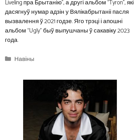
Liveling пра Брытанію”, а другі альбом “Tyron”, які
дасягнуў нумар адзін у Вялікабрытаніі пасля
вызвалення ў 2021 годзе. Яго трэці і апошні
альбом “Ugly” быў выпушчаны ў сакавіку 2023
года.
Categories
Навіны