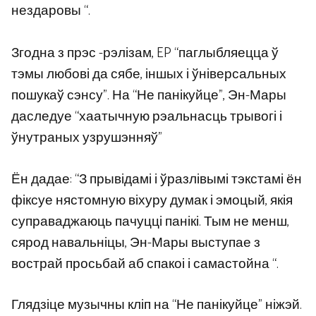
нездаровы “.
Згодна з прэс -рэлізам, EP “паглыбляецца ў
тэмы любові да сябе, іншых і ўніверсальных
пошукаў сэнсу”. На “Не панікуйце”, Эн-Мары
даследуе “хаатычную рэальнасць трывогі і
ўнутраных узрушэнняў”
Ён дадае: “З прывідамі і ўразлівымі тэкстамі ён
фіксуе нястомную віхуру думак і эмоцый, якія
суправаджаюць пачуцці панікі. Тым не менш,
сярод навальніцы, Эн-Мары выступае з
вострай просьбай аб спакоі і самастойна “.
Глядзіце музычны кліп на “Не панікуйце” ніжэй.