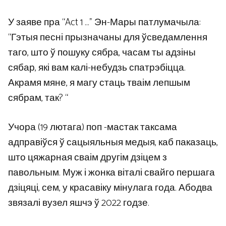
У заяве пра “Act 1 …” Эн-Мары патлумачыла:
“Гэтыя песні прызначаны для ўсведамлення
таго, што ў пошуку сябра, часам ты адзіны
сябар, які вам калі-небудзь спатрэбіцца.
Акрамя мяне, я магу стаць тваім лепшым
сябрам, так? “
Учора (19 лютага) поп -мастак таксама
адправіўся ў сацыяльныя медыя, каб паказаць,
што цяжарная сваім другім дзіцем з
павольным. Муж і жонка віталі свайго першага
дзіцяці, сем, у красавіку мінулага года. Абодва
звязалі вузел яшчэ ў 2022 годзе.