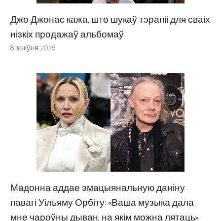
Джо Джонас кажа, што шукаў тэрапіі для сваіх
нізкіх продажаў альбомаў
8 жніўня 2026
Мадонна аддае эмацыянальную даніну
павагі Уільяму Орбіту: «Ваша музыка дала
мне чароўны дыван, на якім можна лятаць»