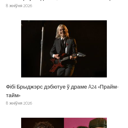
8 жніўня 2026
Фібі Брыджэрс дэбютуе ў драме A24 «Прайм-
тайм»
8 жніўня 2026