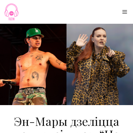
Skip
to
Me
content
Эн-Мары дзеліцца