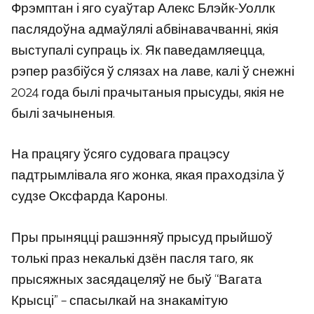
Фрэмптан і яго суаўтар Алекс Блэйк-Уоллк
паслядоўна адмаўлялі абвінавачванні, якія
выступалі супраць іх. Як паведамляецца,
рэпер разбіўся ў слязах на лаве, калі ў снежні
2024 года былі прачытаныя прысуды, якія не
былі зачыненыя.
На працягу ўсяго судовага працэсу
падтрымлівала яго жонка, якая праходзіла ў
судзе Оксфарда Кароны.
Пры прыняцці рашэнняў прысуд прыйшоў
толькі праз некалькі дзён пасля таго, як
прысяжных засядацеляў не быў “Вагата
Крысці” – спасылкай на знакамітую