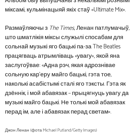
Альбом быў выпушчаны з некалькімі рознымі
міксамі, кульмінацыяй якіх стаў «Ultimate Mix».
Размаўляючы з
The Times
, Ленан патлумачыў,
што шматлікія міксы служылі спосабам для
сольнай музыкі яго бацькі па-за The Beatles
працягваць атрымліваць «увагу», якой яна
заслугоўвае: «Адна рэч, якая адрознівае
сольную кар’еру майго бацькі, гэта тое,
наколькі асабістымі сталі яго тэксты. Гэта як
дзённік, і мой абавязак – прыцягнуць увагу да
музыкі майго бацькі. Не толькі мой абавязак
перад ім, але і абавязак перад светам».
Джон Ленан (фота Michael Putland/Getty Images)