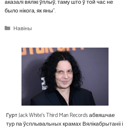
аказалі вялікі ўплыў, таму што ў той час не
было нікога, як яны”.
Categories
Навіны
Гурт Jack White’s Third Man Records абвяшчае
тур па ўсплывальных крамах Вялікабрытаніі і