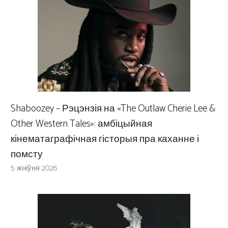
Shaboozey – Рэцэнзія на «The Outlaw Cherie Lee &
Other Western Tales»: амбіцыйная
кінематаграфічная гісторыя пра каханне і
помсту
5 жніўня 2026