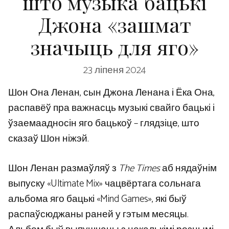
што музыка бацькі
Джона «зашмат
значыць для яго»
23 ліпеня 2024
Шон Она Ленан, сын Джона Ленана і Ёка Она,
распавёў пра важнасць музыкі свайго бацькі і
ўзаемаадносін яго бацькоў – глядзіце, што
сказаў Шон ніжэй.
Шон Ленан размаўляў з
The Times
аб нядаўнім
выпуску «Ultimate Mix» чацвёртага сольнага
альбома яго бацькі «Mind Games», які быў
распаўсюджаны раней у гэтым месяцы.