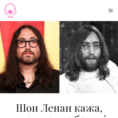
Skip
to
Me
content
Шон Ленан кажа,