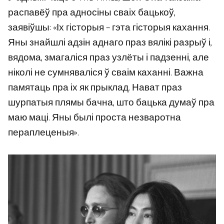
распавёў пра адносіны сваіх бацькоў,
заявіўшы: «Іх гісторыя – гэта гісторыя кахання.
Яны знайшлі адзін аднаго праз вялікі разрыў і,
вядома, змагаліся праз узлёты і падзенні, але
ніколі не сумняваліся ў сваім каханні. Важна
памятаць пра іх як прыклад. Нават праз
шурпатыя плямы бачна, што бацька думаў пра
маю маці. Яны былі проста незваротна
пераплеценыя».