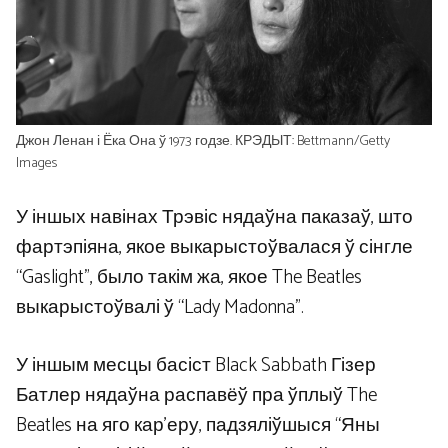
Джон Ленан і Ёка Она ў 1973 годзе. КРЭДЫТ: Bettmann/Getty
Images
У іншых навінах Трэвіс нядаўна паказаў, што
фартэпіяна, якое выкарыстоўвалася ў сінгле
“Gaslight”, было такім жа, якое The Beatles
выкарыстоўвалі ў “Lady Madonna”.
У іншым месцы басіст Black Sabbath Гізер
Батлер нядаўна распавёў пра ўплыў The
Beatles на яго кар’еру, падзяліўшыся “Яны