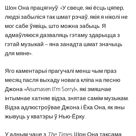
Шон Она працягнуў: «У свеце, які ёсць цяпер,
людзі забыліся так шмат рэчаў, якія я ніколі не
мог сабе ўявіць, што можна забыць. Я
адмаўляюся дазваляць гэтаму здарыцца з
гэтай музыкай — яна занадта шмат значыць
для мяне».
Яго каментарыі прагучалі менш чым праз
месяц пасля выхаду новага кліпа на песню
Джона «Aisumasen (I’m Sorry)», які змяшчае
інтымнае хатняе відэа, знятае самім музыкам.
Відэа адлюстроўвае Джона і Ёка Она, як яны
жывуць у кватэры ў Нью-Ёрку.
У адным чаце з
The Times
, Шон Она таксама