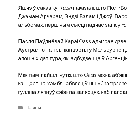
Яшчэ ў сакавіку,
Tuzin
паказалі, што Пол «Б
Джэмам Арчэрам, Эндзі Бэлам і Джоўі Варо
альбомах, перш чым сысці падчас запісу «Stan
Пасля Паўднёвай Карэі Oasis адыграе дзве н
Аўстралію на тры канцэрты ў Мельбурне і д
апошніх дат тура, які адбудзецца ў Аргенціне
Між тым, пайшлі чуткі, што Oasis можа аб’яв
канцэрт на Уэмблі, абвясціўшы: «’Champagne
гулліва ляпнуў сябе па запясцях, каб папра
Categories
Навіны