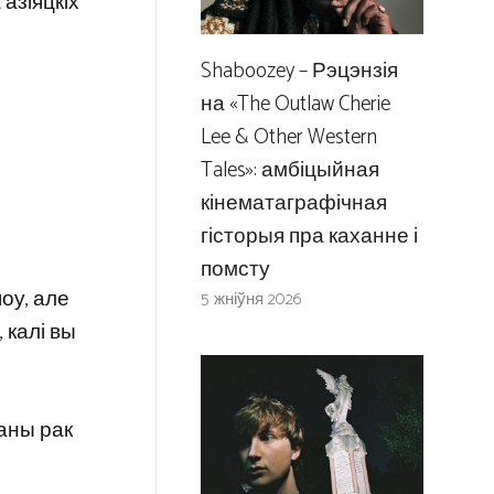
 азіяцкіх
Shaboozey – Рэцэнзія
на «The Outlaw Cherie
Lee & Other Western
Tales»: амбіцыйная
кінематаграфічная
гісторыя пра каханне і
помсту
шоу, але
5 жніўня 2026
 калі вы
ваны рак