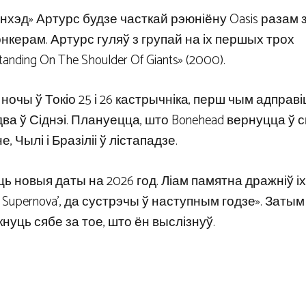
онхэд» Артурс будзе часткай рэюніёну Oasis разам 
нкерам. Артурс гуляў з групай на іх першых трох
ding On The Shoulder Of Giants» (2000).
очы ў Токіо 25 і 26 кастрычніка, перш чым адправі
ва ў Сіднэі. Плануецца, што Bonehead вернуцца ў 
, Чылі і Бразіліі ў лістападзе.
іць новыя даты на 2026 год. Ліам памятна дражніў і
 Supernova’, да сустрэчы ў наступным годзе». Затым
кнуць сябе за тое, што ён выслізнуў.