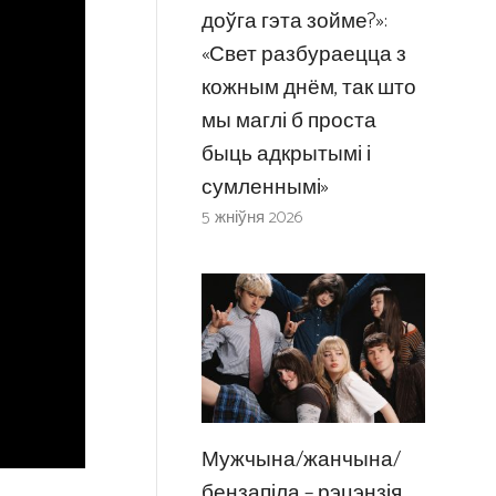
доўга гэта зойме?»:
«Свет разбураецца з
кожным днём, так што
мы маглі б проста
быць адкрытымі і
сумленнымі»
5 жніўня 2026
Мужчына/жанчына/
бензапіла – рэцэнзія