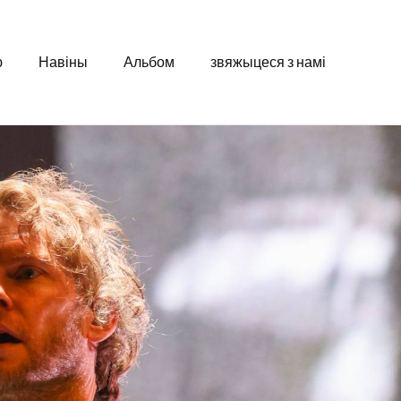
ю
Навіны
Альбом
звяжыцеся з намі