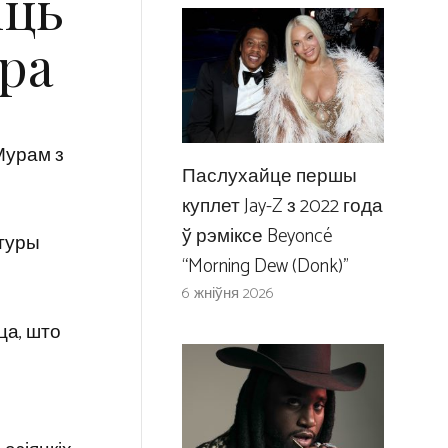
іць
ра
 Мурам з
Паслухайце першы
куплет Jay-Z з 2022 года
ў рэміксе Beyoncé
 туры
“Morning Dew (Donk)”
6 жніўня 2026
ца, што