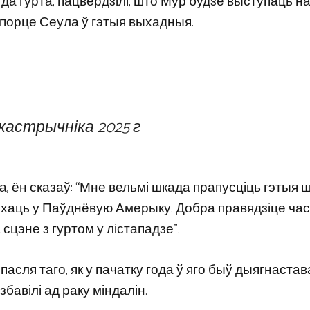
я да гурта, пацвердзілі, што Мур будзе выступаць на
рапорце Сеула ў гэтыя выхадныя.
 кастрычніка 2025 г
ца, ён сказаў: “Мне вельмі шкада прапусціць гэтыя 
ехаць у Паўднёвую Амерыку. Добра правядзіце час,
 сцэне з гуртом у лістападзе”.
пасля таго, як у пачатку года ў яго быў дыягнаста
бавілі ад раку міндалін.