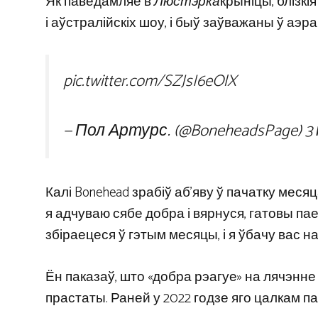
Як паведамляе в
Люстэрка
крыніцы, блізкі
і аўстралійскіх шоу, і быў заўважаны ў аэ
pic.twitter.com/SZJsI6eOlX
— Пол Артурс. (@BoneheadsPage)
3
Калі Bonehead зрабіў аб’яву ў пачатку меся
я адчуваю сябе добра і вярнуся, гатовы па
збіраецеся ў гэтым месяцы, і я ўбачу вас на
Ён паказаў, што «добра рэагуе» на лячэнне 
прастаты. Раней у 2022 годзе яго цалкам паз