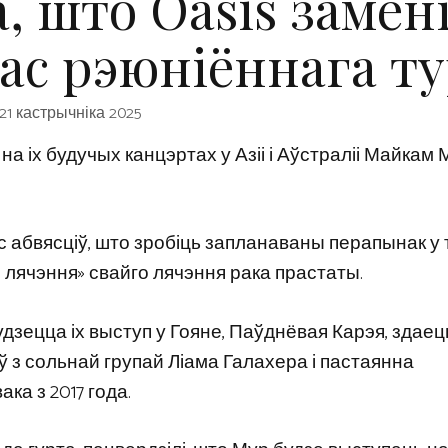
, што Oasis замен
ас рэюніённага ту
21 кастрычніка 2025
на іх будучых канцэртах у Азіі і Аўстраліі Майкам
 абвясціў, што зробіць запланаваны перапынак у
ап лячэння» свайго лячэння рака прастаты.
удзецца іх выступ у Гояне, Паўднёвая Карэя, здаец
яў з сольнай групай Ліама Галахера і пастаянна
ка з 2017 года.