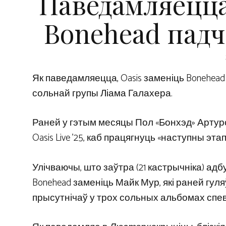
Паведамляецца
Bonehead падч
Як паведамляецца, Oasis заменіць Bonehead 
сольнай групы Ліама Галахера.
Раней у гэтым месяцы Пол «Бонхэд» Артурс
Oasis Live ’25, каб працягнуць «наступны эт
Улічваючы, што заўтра (21 кастрычніка) адб
Bonehead заменіць Майк Мур, які раней гул
прысутнічаў у трох сольных альбомах спева