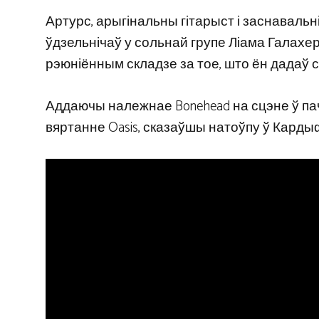
Артурс, арыгінальны гітарыст і заснавальні
ўдзельнічаў у сольнай групе Ліама Галахе
рэюніённым складзе за тое, што ён дадаў 
Аддаючы належнае Bonehead на сцэне ў пача
вяртанне Oasis, сказаўшы натоўпу ў Кардыфе