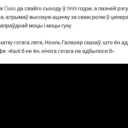
к Oasis да свайго сыходу ў 1999 годзе, а пазней рэ
ра, атрымаў высокую ацэнку за сваю ролю ў цяпер
сапраўднай моцы і моцы гуку.
тку гэтага лета, Ноэль Галахер сказаў, што ён а
: «Калі б не ён, нічога гэтага не адбылося б».