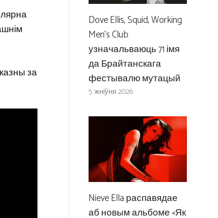
гулярна
Dove Ellis, Squid, Working
ашнім
Men’s Club
узначальваюць 71 імя
да Брайтанскага
дказны за
фестывалю мутацый
5 жніўня 2026
Nieve Ella распавядае
аб новым альбоме «Як