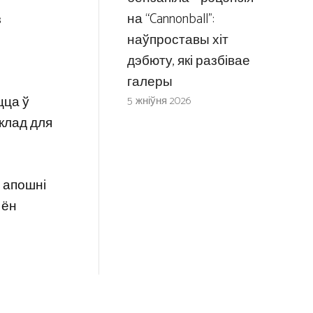
на “Cannonball”:
з
наўпроставы хіт
дэбюту, які разбівае
галеры
цца ў
5 жніўня 2026
склад для
х апошні
 ён