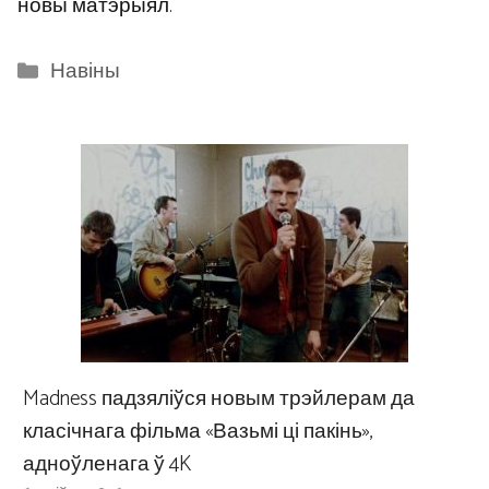
новы матэрыял.
Categories
Навіны
Madness падзяліўся новым трэйлерам да
класічнага фільма «Вазьмі ці пакінь»,
адноўленага ў 4K