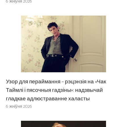
6 жніўня 2026
Узор для пераймання – рэцэнзія на «Чак
Таймлі і пясочныя гадзіны»: надзвычай
гладкае адлюстраванне халасты
6 жніўня 2026