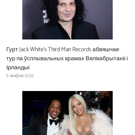
Гурт Jack White’s Third Man Records абвяшчае
тур па ўсплывальных крамах Вялікабрытаніі і
Ірландыі
6 жніўня 2026