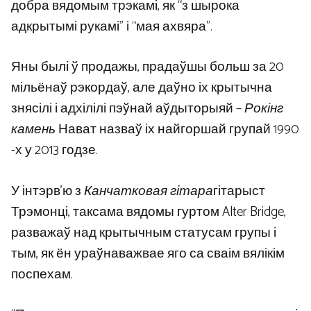
добра вядомым трэкамі, як “з шырока
адкрытымі рукамі” і “мая ахвяра”.
Яны былі ў продажы, прадаўшы больш за 20
мільёнаў рэкордаў, але даўно іх крытычна
знясілі і адхілілі пэўнай аўдыторыяй –
Рокінг
камень
Нават назваў іх найгоршай групай 1990
-х у 2013 годзе.
У інтэрв’ю з
Канчатковая гітара
гітарыст
Трэмонці, таксама вядомы гуртом Alter Bridge,
разважаў над крытычным статусам групы і
тым, як ён ураўнаважвае яго са сваім вялікім
поспехам.