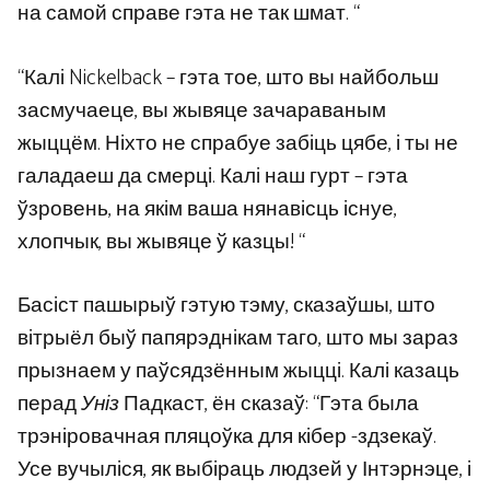
на самой справе гэта не так шмат. “
“Калі Nickelback – гэта тое, што вы найбольш
засмучаеце, вы жывяце зачараваным
жыццём. Ніхто не спрабуе забіць цябе, і ты не
галадаеш да смерці. Калі наш гурт – гэта
ўзровень, на якім ваша нянавісць існуе,
хлопчык, вы жывяце ў казцы! “
Басіст пашырыў гэтую тэму, сказаўшы, што
вітрыёл быў папярэднікам таго, што мы зараз
прызнаем у паўсядзённым жыцці. Калі казаць
перад
Уніз
Падкаст, ён сказаў: “Гэта была
трэніровачная пляцоўка для кібер -здзекаў.
Усе вучыліся, як выбіраць людзей у Інтэрнэце, і