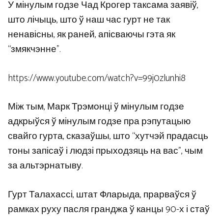
У мінулым годзе Чад Крогер таксама заявіў,
што лічыць, што ў наш час гурт не так
ненавісны, як раней, апісваючы гэта як
“змякчэнне”.
https://www.youtube.com/watch?v=99j0zlunhi8
Між тым, Марк Трэмонці ў мінулым годзе
адкрыўся ў мінулым годзе пра рэпутацыю
свайго гурта, сказаўшы, што “хутчэй прадасць
тоны запісаў і людзі прыходзяць на вас”, чым
за альтэрнатыву.
Гурт Талахассі, штат Фларыда, прарваўся ў
рамках руху пасля гранджа ў канцы 90-х і стаў