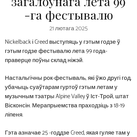
загалоўнага лета 99
-га фестывалю
21 лютага 2025
Nickelback і Creed выступяць у гэтым годзе ў
гэтым годзе фестывалю лета 99 года-
праверце поўны склад ніжэй.
Настальгічны рок-фестываль, які ўжо другі год,
убачыць суаўтарам гуртоў гэтым летам у
музычным тэатры Alpine Valley ў Іст-Трой, штат
Вісконсін. Мерапрыемства праходзіць з 18-19
ліпеня.
Гэта азначае 25 -годдзе Creed, якая гуляе там у