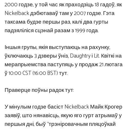
2000 годзе, у той час як праходзіць 18 гадоў, як
Nickelback дэбютаваў там у 2007 годзе. Гэта
таксама будзе першы раз, калі два гурты
падзяліліся сцэнай разам з 1999 года.
Іншыя групы, якія выступаюць на рахунку,
ўключаюць 3 дзверы ўніз, Daughtry і Lit. Квіткі на
мерапрыемства паступяць у продаж 21 лютага
ў 10:00 CST (16:00 BST) тут.
Праверце поўны радок тут:
У мінулым годзе басіст Nickelback Майк Крогер
заявіў, што нянавісць, якую яго гурт атрымаў у
першыя дні, быў “трэніровачным пляцоўкай