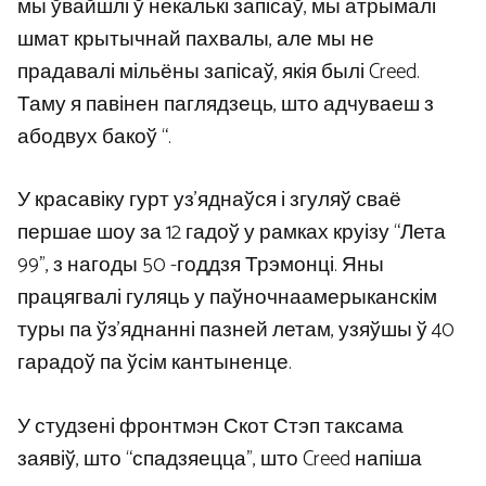
мы ўвайшлі ў некалькі запісаў, мы атрымалі
шмат крытычнай пахвалы, але мы не
прадавалі мільёны запісаў, якія былі Creed.
Таму я павінен паглядзець, што адчуваеш з
абодвух бакоў “.
У красавіку гурт уз’яднаўся і згуляў сваё
першае шоу за 12 гадоў у рамках круізу “Лета
99”, з нагоды 50 -годдзя Трэмонці. Яны
працягвалі гуляць у паўночнаамерыканскім
туры па ўз’яднанні пазней летам, узяўшы ў 40
гарадоў па ўсім кантыненце.
У студзені фронтмэн Скот Стэп таксама
заявіў, што “спадзяецца”, што Creed напіша