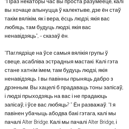
“Праз некаторы час вы проста разумееце, калі
вы хочаце апынуцца ў калектыве, дзе ён стаў
такім вялікім, як і вера, ёсць людзі, якія вас
любяць, там будуць людзі, якія вас
ненавідзяць”, – сказаў ён.
“Паглядзіце на ўсе самыя вялікія групы ў
свеце, асабліва эстрадныя мастакі. Калі гэта
стане хатнім імем, там будуць людзі, якія
ненавідзяць. І вы павінны прыняць дабро з
дрэнным. Вы хацелі б прадаваць тоны запісаў,
і людзі прыходзяць на вас і не прадаюць
запісаў, і ўсе вас любяць? ” Ён разважаў. “І я
павінен убачыць абодва бакі гэтага, калі мы
пачалі Alter Bridge. Калі мы пачалі Alter Bridge, і