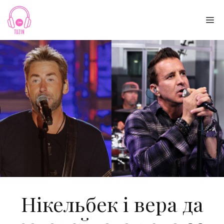
Skip
to
Me
content
Нікельбек і вера да