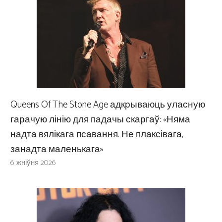
Queens Of The Stone Age адкрываюць уласную
гарачую лінію для падачы скаргаў: «Няма
надта вялікага псавання. Не плаксівага,
занадта маленькага»
6 жніўня 2026