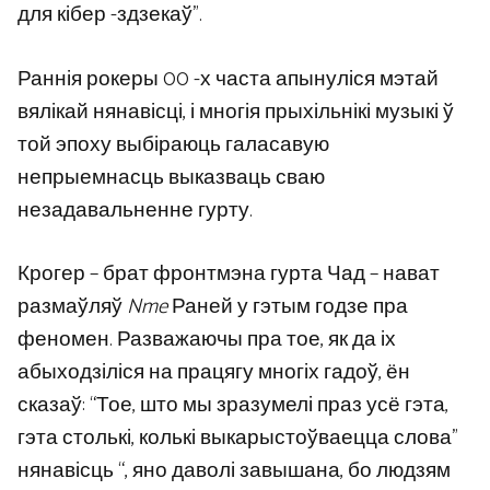
для кібер -здзекаў”.
Раннія рокеры 00 -х часта апынуліся мэтай
вялікай нянавісці, і многія прыхільнікі музыкі ў
той эпоху выбіраюць галасавую
непрыемнасць выказваць сваю
незадавальненне гурту.
Крогер – брат фронтмэна гурта Чад – нават
размаўляў
Nme
Раней у гэтым годзе пра
феномен. Разважаючы пра тое, як да іх
абыходзіліся на працягу многіх гадоў, ён
сказаў: “Тое, што мы зразумелі праз усё гэта,
гэта столькі, колькі выкарыстоўваецца слова”
нянавісць “, яно даволі завышана, бо людзям