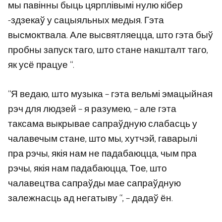
мы павінны быць цярплівымі нулю кібер
-здзекаў у сацыяльных медыя. Гэта
высмоктвала. Але высвятляецца, што гэта быў
пробны запуск таго, што стане накшталт таго,
як усё працуе “.
“Я ведаю, што музыка – гэта вельмі эмацыйная
рэч для людзей – я разумею, – але гэта
таксама выкрывае сапраўдную слабасць у
чалавечым стане, што мы, хутчэй, гаварылі
пра рэчы, якія нам не падабаюцца, чым пра
рэчы, якія нам падабаюцца, Тое, што
чалавецтва сапраўды мае сапраўдную
залежнасць ад негатыву “, – дадаў ён.