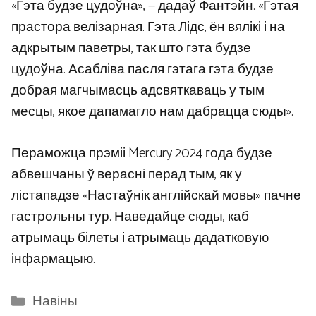
«Гэта будзе цудоўна», — дадаў Фантэйн. «Гэтая
прастора велізарная. Гэта Лідс, ён вялікі і на
адкрытым паветры, так што гэта будзе
цудоўна. Асабліва пасля гэтага гэта будзе
добрая магчымасць адсвяткаваць у тым
месцы, якое дапамагло нам дабрацца сюды».
Пераможца прэміі Mercury 2024 года будзе
абвешчаны ў верасні перад тым, як у
лістападзе «Настаўнік англійскай мовы» пачне
гастрольны тур. Наведайце сюды, каб
атрымаць білеты і атрымаць дадатковую
інфармацыю.
Categories
Навіны