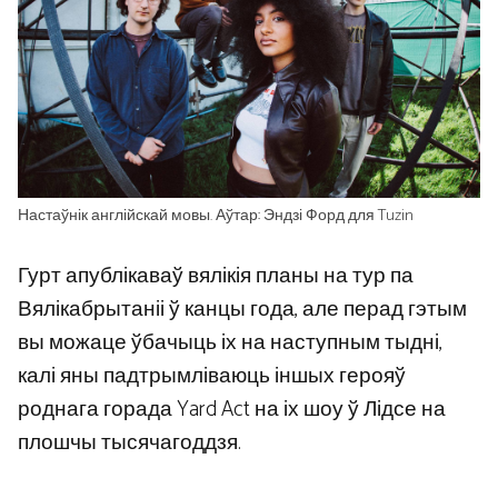
Настаўнік англійскай мовы. Аўтар: Эндзі Форд для Tuzin
Гурт апублікаваў вялікія планы на тур па
Вялікабрытаніі ў канцы года, але перад гэтым
вы можаце ўбачыць іх на наступным тыдні,
калі яны падтрымліваюць іншых герояў
роднага горада Yard Act на іх шоу ў Лідсе на
плошчы тысячагоддзя.