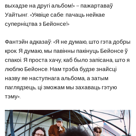
выхадзе на другі альбом!» — пажартаваў
Уайтынг. «Уявіце сабе: пачаць нейкае
суперніцтва з Бейонсе!»
Фантэйн адказаў: «Я не думаю, што гэта добры
крок. Я думаю, мы павінны пакінуць Бейонсе ў
спакоі. Я проста хачу, каб было запісана, што я
люблю Бейонсе. Нам трэба будзе знайсці
назву яе наступнага альбома, а затым
паглядзець, ці зможам мы захаваць гэтую
тэму».