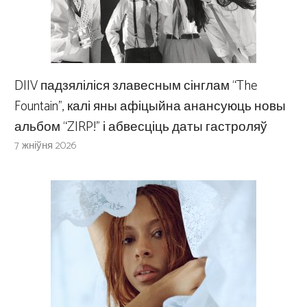
DIIV падзяліліся злавесным сінглам “The
Fountain”, калі яны афіцыйна анансуюць новы
альбом “ZIRP!” і абвесціць даты гастроляў
7 жніўня 2026