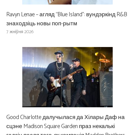
Ravyn Lenae – агляд “Blue Island”: вундэркінд R&B
знаходзіць новы поп-рытм
7 жніўня 2026
Good Charlotte далучылася да Хілары Даф на
сцэне Madison Square Garden праз некалькі