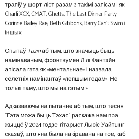
трапіў у шорт-ліст разам з такімі запісамі, як
Charli XCX, CMAT, Ghetts, The Last Dinner Party,
Corinne Bailey Rae, Beth Gibbons, Barry Can’t Swim і
іншых.
Спытаў
Tuzin
аб тым, што значыць быць
намінаваным, фронтвумен Лілі Фантэйн
апісала гэта як «ментальнае» і назвала
сёлетніх намінантаў «лепшым годам». Не
толькі таму, што мы на гэтым!»
Адказваючы на ​​пытанне аб тым, што песня
“Гэта можа быць Тэхас” раскажа нам пра
жыццё ў 2024 годзе, гітарыст Льюіс Уайтынг
сказаў, што яна была накіравана на тое, каб