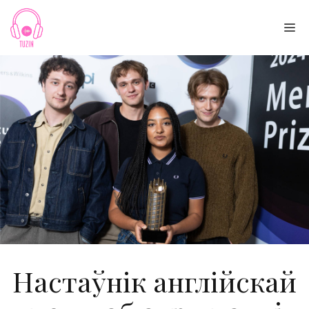
Skip
to
Me
content
Настаўнік англійскай