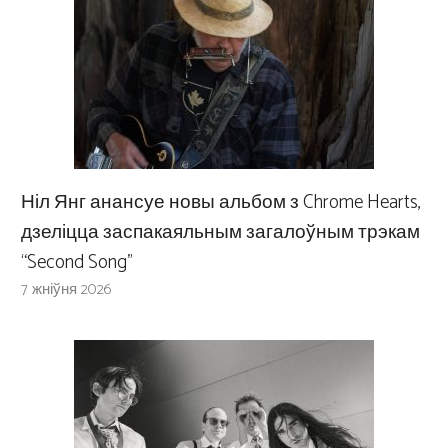
Ніл Янг анансуе новы альбом з Chrome Hearts,
дзеліцца заспакаяльным загалоўным трэкам
“Second Song”
7 жніўня 2026