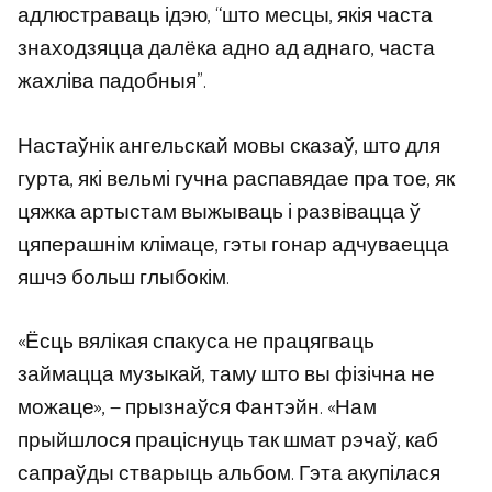
адлюстраваць ідэю, “што месцы, якія часта
знаходзяцца далёка адно ад аднаго, часта
жахліва падобныя”.
Настаўнік ангельскай мовы сказаў, што для
гурта, які вельмі гучна распавядае пра тое, як
цяжка артыстам выжываць і развівацца ў
цяперашнім клімаце, гэты гонар адчуваецца
яшчэ больш глыбокім.
«Ёсць вялікая спакуса не працягваць
займацца музыкай, таму што вы фізічна не
можаце», — прызнаўся Фантэйн. «Нам
прыйшлося праціснуць так шмат рэчаў, каб
сапраўды стварыць альбом. Гэта акупілася