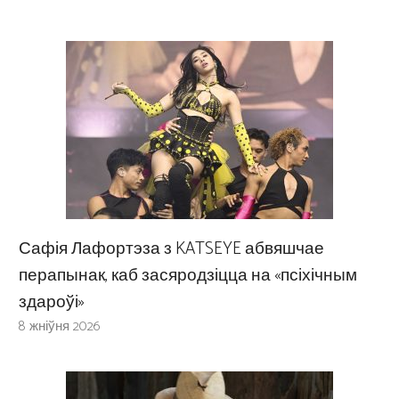
Сафія Лафортэза з KATSEYE абвяшчае
перапынак, каб засяродзіцца на «псіхічным
здароўі»
8 жніўня 2026