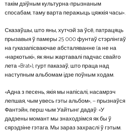
такім дзіўным культурна-прызнаным
спосабам, таму варта перажыць цяжкія часы».
Сказаўшы, што яны, хутчэй за ўсё, патрацяць
прызавыя ў памеры 25 000 фунтаў стэрлінгаў
на гуказапісваючае абсталяванне (а не на
«наркотыкі», як яны жартавалі падчас свайго
лета «Brat»), гурт паказаў, што праца над
наступным альбомам ідзе поўным ходам.
«Адна з песень, якія мы напісалі, насамрэч
лепшая, чым увесь гэты альбом», — прызнаўся
Фантэйн, перш чым Уайтынг дадаў: «У
дадзены момант мы знаходзімся як бы ў
сярэдзіне гэтага. Мы зараз захраслі ў гэтым.