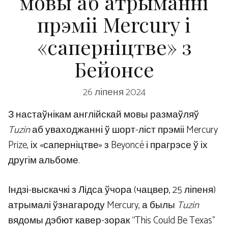
мовы аб атрыманні
прэміі Mercury і
«саперніцтве» з
Бейонсе
26 ліпеня 2024
З настаўнікам англійскай мовы размаўляў
Tuzin
аб уваходжанні ў шорт-ліст прэміі Mercury
Prize, іх «саперніцтве» з Beyoncé і прагрэсе ў іх
другім альбоме.
Індзі-выскачкі з Лідса ўчора (чацвер, 25 ліпеня)
атрымалі ўзнагароду Mercury, а былы
Tuzin
вядомы дэбют кавер-зорак “This Could Be Texas”