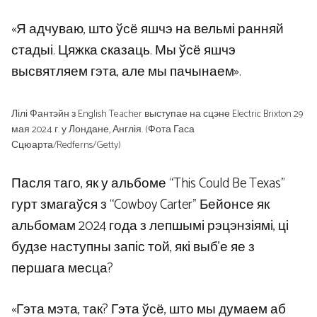
«Я адчуваю, што ўсё яшчэ на вельмі ранняй
стадыі. Цяжка сказаць. Мы ўсё яшчэ
высвятляем гэта, але мы пачынаем».
Лілі Фантэйн з English Teacher выступае на сцэне Electric Brixton 29
мая 2024 г. у Лондане, Англія. (Фота Гаса
Сцюарта/Redferns/Getty)
Пасля таго, як у альбоме “This Could Be Texas”
гурт змагаўся з “Cowboy Carter” Бейонсе як
альбомам 2024 года з лепшымі рэцэнзіямі, ці
будзе наступны запіс той, які выб’е яе з
першага месца?
«Гэта мэта, так? Гэта ўсё, што мы думаем аб