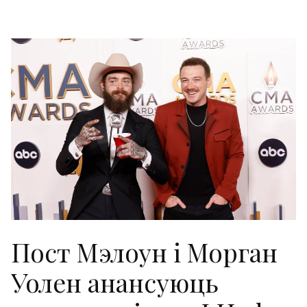
Пост Мэлоун і Морган
Уолен анансуюць