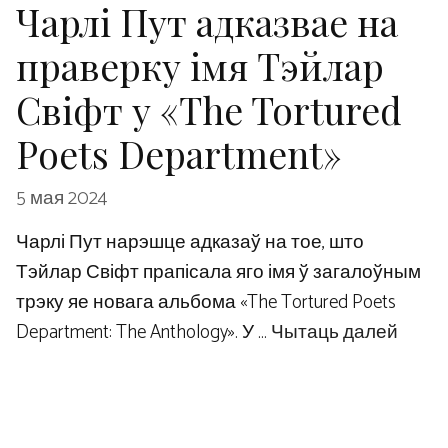
Чарлі Пут адказвае на
праверку імя Тэйлар
Свіфт у «The Tortured
Poets Department»
5 мая 2024
Чарлі Пут нарэшце адказаў на тое, што
Тэйлар Свіфт прапісала яго імя ў загалоўным
трэку яе новага альбома «The Tortured Poets
Department: The Anthology». У …
Чытаць далей