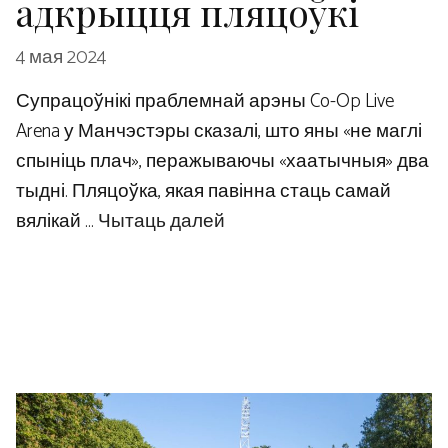
адкрыцця пляцоўкі
4 мая 2024
Супрацоўнікі праблемнай арэны Co-Op Live
Arena у Манчэстэры сказалі, што яны «не маглі
спыніць плач», перажываючы «хаатычныя» два
тыдні. Пляцоўка, якая павінна стаць самай
вялікай …
Чытаць далей