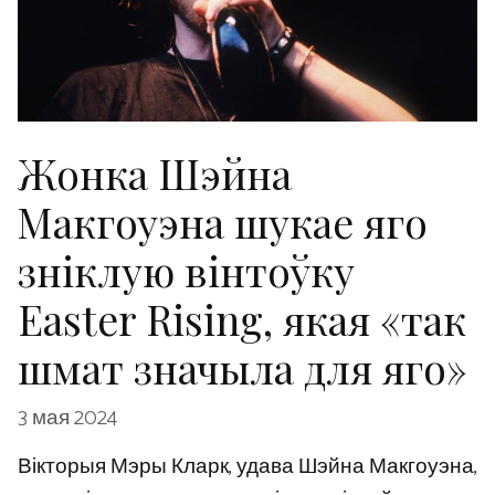
Жонка Шэйна
Макгоуэна шукае яго
зніклую вінтоўку
Easter Rising, якая «так
шмат значыла для яго»
3 мая 2024
Вікторыя Мэры Кларк, удава Шэйна Макгоуэна,