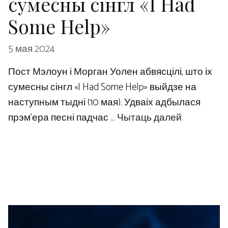
сумесны сінгл «I Had
Some Help»
5 мая 2024
Пост Мэлоун і Морган Уолен абвясцілі, што іх
сумесны сінгл «I Had Some Help» выйдзе на
наступным тыдні (10 мая). Удваіх адбылася
прэм'ера песні падчас …
Чытаць далей