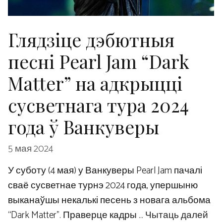
Глядзіце дэбютныя
песні Pearl Jam “Dark
Matter” на адкрыцці
сусветнага тура 2024
года ў Ванкуверы
5 мая 2024
У суботу (4 мая) у Ванкуверы Pearl Jam пачалі
сваё сусветнае турнэ 2024 года, упершыню
выканаўшы некалькі песень з новага альбома
“Dark Matter”. Праверце кадры …
Чытаць далей