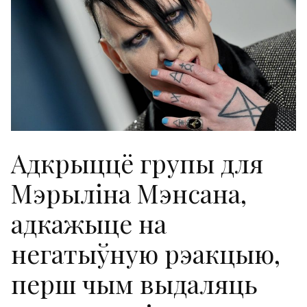
Адкрыццё групы для
Мэрыліна Мэнсана,
адкажыце на
негатыўную рэакцыю,
перш чым выдаляць