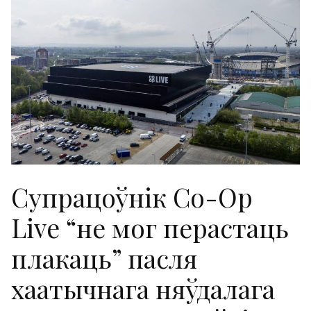
Супрацоўнік Co-Op
Live “не мог перастаць
плакаць” пасля
хаатычнага няўдалага