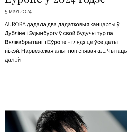
5 мая 2024
AURORA дадала два дадатковыя канцэрты ў
Дубліне і Эдынбургу ў свой будучы тур па
Вялікабрытаніі і Еўропе – глядзіце ўсе даты
ніжэй. Нарвежская альт-поп спявачка …
Чытаць
далей