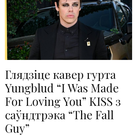
Глядзіце кавер гурта
Yungblud “I Was Made
For Loving You” KISS з
саўндтрэка “The Fall
Guy”