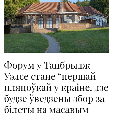
Форум у Танбрыдж-
Уэлсе стане “першай
пляцоўкай у краіне, дзе
будзе ўведзены збор за
білеты на масавым