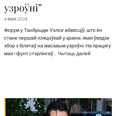
узроўні”
4 мая 2024
Форум у Танбрыдж-Уэлсе абвясціў, што ён
стане першай пляцоўкай у краіне, якая ўвядзе
збор з білетаў на масавым узроўні. На працягу
мая 1 фунт стэрлінгаў …
Чытаць далей