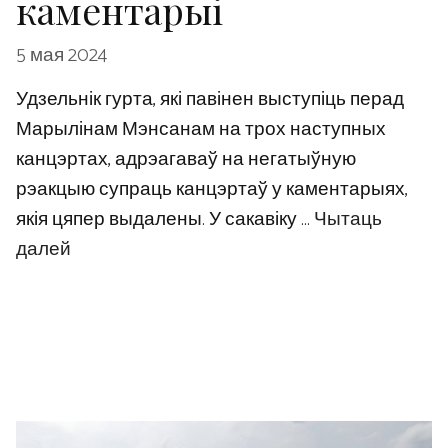
каментарыі
5 мая 2024
Удзельнік гурта, які павінен выступіць перад
Марылінам Мэнсанам на трох наступных
канцэртах, адрэагаваў на негатыўную
рэакцыю супраць канцэртаў у каментарыях,
якія цяпер выдалены. У сакавіку …
Чытаць
далей