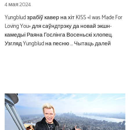
4 мая 2024
Yungblud зрабіў кавер на хіт KISS «I was Made For
Loving You» для саўндтрэку да новай экшн-
камедыі Раяна Гослінга Восеньскі хлопец.
Узгляд Yungblud на песню …
Чытаць далей