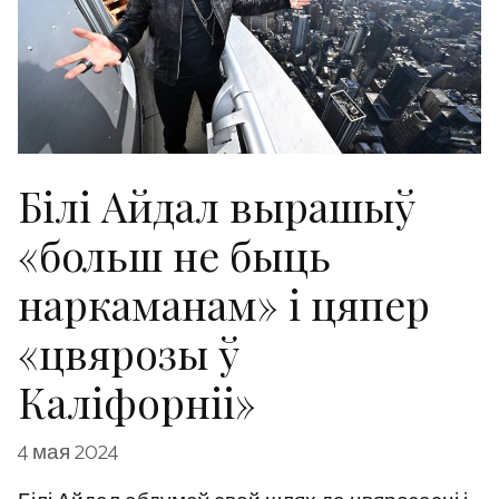
Білі Айдал вырашыў
«больш не быць
наркаманам» і цяпер
«цвярозы ў
Каліфорніі»
4 мая 2024