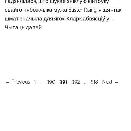
падзялілася, што шукае зніклую вінтоўку
свайго нябожчыка мужа Easter Rising, якая «так
шмат значыла для яго». Кларк абвясціў у …
Чытаць далей
Page
Page
Page
Page
Page
←
Previous
1
…
390
391
392
…
518
Next
→