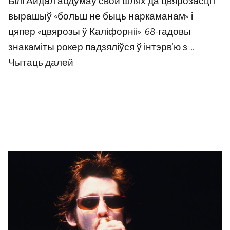
Білі Айдал абдумаў свой шлях да цвярозасці і
вырашыў «больш не быць наркаманам» і
цяпер «цвярозы ў Каліфорніі». 68-гадовы
знакаміты рокер падзяліўся ў інтэрв'ю з …
Чытаць далей