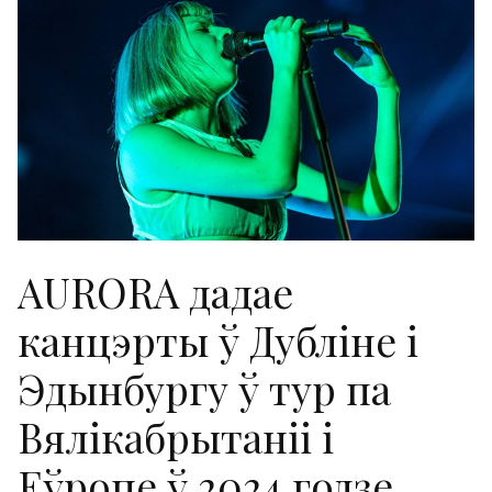
AURORA дадае
канцэрты ў Дубліне і
Эдынбургу ў тур па
Вялікабрытаніі і
Еўропе ў 2024 годзе