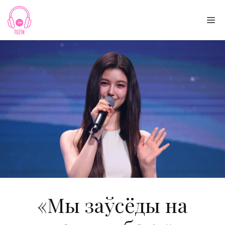
Skip
to
Me
content
«Мы заўсёды на