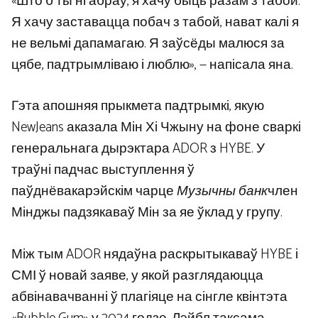
«Што б ты ні абраў, я хачу быць разам з табой.
Я хачу заставацца побач з табой, нават калі я
не вельмі дапамагаю. Я заўсёды малюся за
цябе, падтрымліваю і люблю», — напісала яна.
Гэта апошняя прыкмета падтрымкі, якую
NewJeans аказала Мін Хі Чжыну на фоне сваркі
генеральнага дырэктара ADOR з HYBE. У
траўні падчас выступлення ў
паўднёвакарэйскім чарце
Музычны банк
член
Мінджы падзякаваў Мін за яе ўклад у групу.
Між тым ADOR нядаўна раскрытыкаваў HYBE і
СМІ ў новай заяве, у якой разглядаюцца
абвінавачванні ў плагіяце на сінгле квінтэта