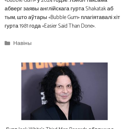
«Bubble Gum» у 2024 годзе. Лэйбл таксама
абверг заявы англійскага гурта Shakatak аб
тым, што аўтары «Bubble Gum» плагіятавалі хіт
гурта 1981 года «Easier Said Than Done».
Categories
Навіны