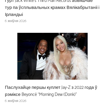
Гурт Jack White’s Third Man Records абвяшчае
тур па ўсплывальных крамах Вялікабрытаніі і
Ірландыі
6 жніўня 2026
Паслухайце першы куплет Jay-Z з 2022 года ў
рэміксе Beyoncé “Morning Dew (Donk)”
6 жніўня 2026