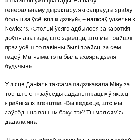
«Прайшло ўжо два гады. Нашаму
генеральнаму дырэктару, які сапраўды зрабіў
больш за ўсё, вялікі дзякуй», — напісаў удзельнік
NewJeans. «Столькі ўсяго адбылося за кароткія і
доўгія два гады, што здаецца, што мы прайшлі
праз усё, што павінны былі прайсці за сем
гадоў. Магчыма, гэта была ахвяра дзеля
будучыні».
У лісце Даніэль таксама падзякавала Міну за
тое, што ён «заўсёды адданы працы» ў якасці
кіраўніка іх агенцтва. «Вы ведаеце, што мы
заўсёды на вашым баку, так? Ты мая сям’я», –
дадала яна.