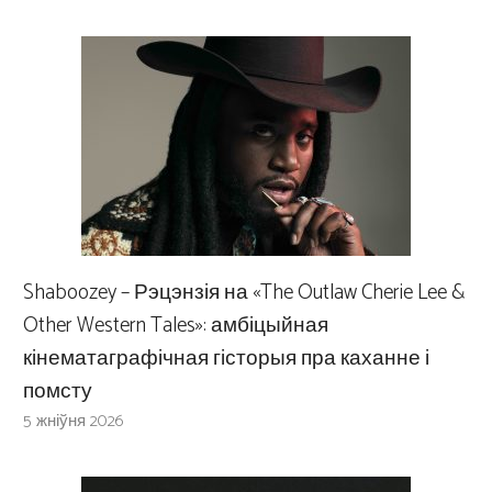
Shaboozey – Рэцэнзія на «The Outlaw Cherie Lee &
Other Western Tales»: амбіцыйная
кінематаграфічная гісторыя пра каханне і
помсту
5 жніўня 2026