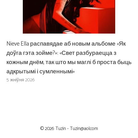
Nieve Ella распавядае аб новым альбоме «Як
доўга гэта зойме?»: «Свет разбураецца з
кожным днём, так што мы маглі б проста быць
адкрытымі і сумленнымі»
5 жніўня 2026
© 2026 Tuzin -
Tuzin@aol.com