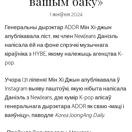
вашым баку»
1 жніўня 2024
Генеральны дырэктар ADOR Мін Хі-джын
апублікавала ліст, які член NewJeans Даніэль
напісала ёй на фоне спрэчкі музычнага
кіраўніка з HYBE, якому належыць агенцтва K-
pop.
Учора (31 ліпеня) Мін Хі Джын апублікавала ў
Instagram выяву паштоўкі, якую нібыта напісала
Даніэль з NewJeans, дзе кумір K-pop апісаў
генеральнага дырэктара ADOR як сваю «маці і
ваяўніцу», паводле
Korea JoongAng Daily
.