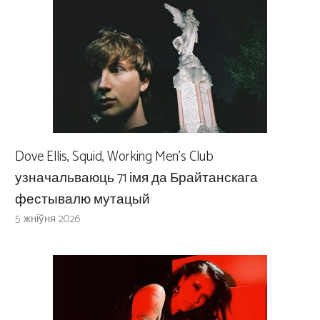
Dove Ellis, Squid, Working Men’s Club
узначальваюць 71 імя да Брайтанскага
фестывалю мутацый
5 жніўня 2026