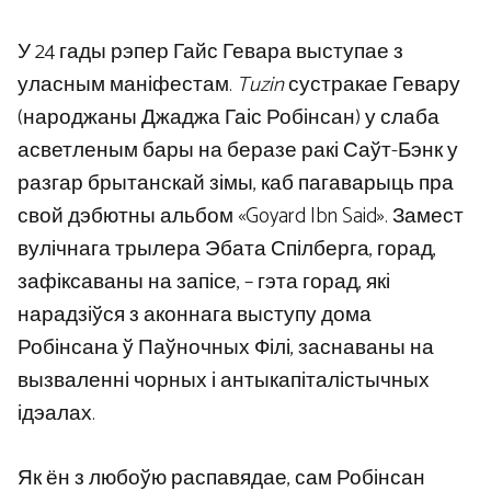
У 24 гады рэпер Гайс Гевара выступае з
уласным маніфестам.
Tuzin
сустракае Гевару
(народжаны Джаджа Гаіс Робінсан) у слаба
асветленым бары на беразе ракі Саўт-Бэнк у
разгар брытанскай зімы, каб пагаварыць пра
свой дэбютны альбом «Goyard Ibn Said». Замест
вулічнага трылера Эбата Спілберга, горад,
зафіксаваны на запісе, – гэта горад, які
нарадзіўся з аконнага выступу дома
Робінсана ў Паўночных Філі, заснаваны на
вызваленні чорных і антыкапіталістычных
ідэалах.
Як ён з любоўю распавядае, сам Робінсан