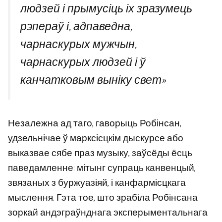
людзей і прымусіць іх зразумець
рэпераў і, адпаведна,
чарнаскурых мужчын,
чарнаскурых людзей і ў
канчатковым выніку свет»
Незалежна ад таго, гаворыць Робінсан,
удзельнічае ў марксісцкім дыскурсе або
выказвае сябе праз музыку, заўсёды ёсць
паведамленне: мітынг супраць канвенцый,
звязаных з буржуазіяй, і канфармісцкага
мыслення. Гэта тое, што зрабіла Робінсана
зоркай андэграўнднага эксперыментальнага