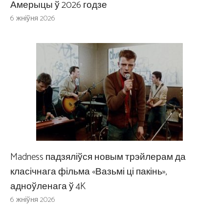
Амерыцы ў 2026 годзе
6 жніўня 2026
Madness падзяліўся новым трэйлерам да
класічнага фільма «Вазьмі ці пакінь»,
адноўленага ў 4K
6 жніўня 2026