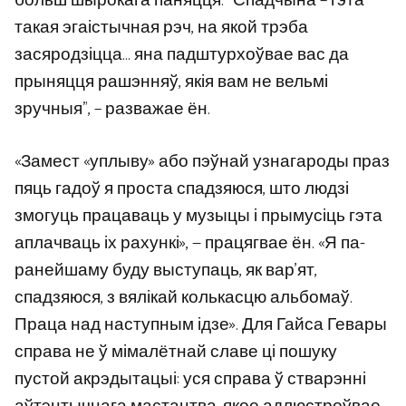
больш шырокага паняцця. “Спадчына – гэта
такая эгаістычная рэч, на якой трэба
засяродзіцца… яна падштурхоўвае вас да
прыняцця рашэнняў, якія вам не вельмі
зручныя”, – разважае ён.
«Замест «уплыву» або пэўнай узнагароды праз
пяць гадоў я проста спадзяюся, што людзі
змогуць працаваць у музыцы і прымусіць гэта
аплачваць іх рахункі», — працягвае ён. «Я па-
ранейшаму буду выступаць, як вар’ят,
спадзяюся, з вялікай колькасцю альбомаў.
Праца над наступным ідзе». Для Гайса Гевары
справа не ў мімалётнай славе ці пошуку
пустой акрэдытацыі: уся справа ў стварэнні