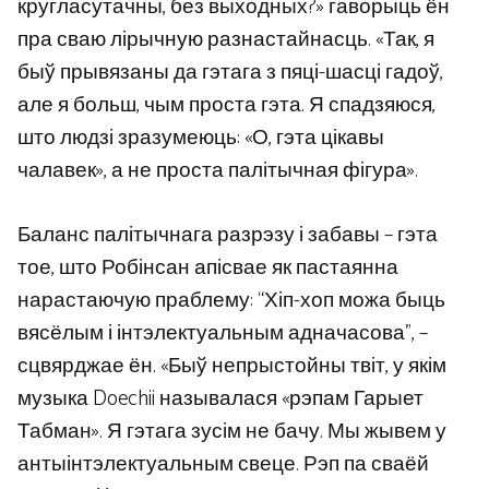
кругласутачны, без выходных?» гаворыць ён
пра сваю лірычную разнастайнасць. «Так, я
быў прывязаны да гэтага з пяці-шасці гадоў,
але я больш, чым проста гэта. Я спадзяюся,
што людзі зразумеюць: «О, гэта цікавы
чалавек», а не проста палітычная фігура».
Баланс палітычнага разрэзу і забавы – гэта
тое, што Робінсан апісвае як пастаянна
нарастаючую праблему: “Хіп-хоп можа быць
вясёлым і інтэлектуальным адначасова”, –
сцвярджае ён. «Быў непрыстойны твіт, у якім
музыка Doechii называлася «рэпам Гарыет
Табман». Я гэтага зусім не бачу. Мы жывем у
антыінтэлектуальным свеце. Рэп па сваёй