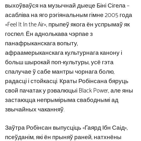
выхоўваўся на музычнай дыеце Біні Сігела –
асабліва на яго рэгіянальным гімне 2005 года
«Feel It In the Air», прыпеў якога ён успрымаў як
госпел. Ён аднолькава чэрпае з
панафрыканскага вопыту,
афраамерыканскага культурнага канону і
больш шырокай поп-культуры, усё гэта
спалучае ў сабе мантры чорнага болю,
радасці і стойкасці. Краты Робінсана бяруць
свой пачатак у рэвалюцыі Black Power, але яны
застаюцца непрымірыма свабоднымі ад
звычайных чаканняў.
Заўтра Робінсан выпусціць «Гаярд Ібн Саід»,
псеўданім, які ён прыняў раней, натхнёны