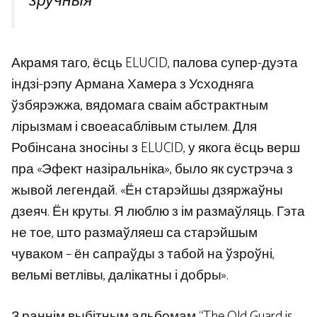
зручныя”
Акрамя таго, ёсць ELUCID, палова супер-дуэта
індзі-рэпу Армана Хамера з Усходняга
ўзбярэжжа, вядомага сваім абстрактным
лірызмам і своеасаблівым стылем. Для
Робінсана зносіны з ELUCID, у якога ёсць верш
пра «Эфект назіральніка», было як сустрэча з
жывой легендай. «Ён старэйшы дзяржаўны
дзеяч. Ён круты. Я люблю з ім размаўляць. Гэта
не тое, што размаўляеш са старэйшым
чуваком – ён сапраўды з табой на ўзроўні,
вельмі ветлівы, далікатны і добры».
З раннім выбітным альбомам “The Old Guard is