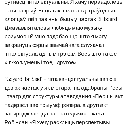
сутнасці інтэлектуальны. Я хачу пераадолець
гэты разрыў. Ёсць так шмат андэграўндных
хлопцаў, якія павінны быць у чартах Billboard.
Джазавыя галовы любяць маю музыку,
разумееш? Мне падабаецца, што я магу
закрануць сэрцы звычайнага слухача і
інтэлектуала адным трэкам. Вось што такое
хіп-хоп: умець і тое, і другое».
“Goyard Ibn Said” – гэта канцэптуальны запіс з
дзвюх частак, у якім старанна адабраны п’есы
і тэатр для структуры апавядання. «Першы акт
падкрэслівае трыумф рэпера, а другі акт
засяроджваецца на трагедыях», — кажа
Робінсан. «Я хачу раскрыць перспектывы