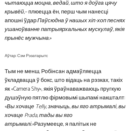
чытаюцца моцна, ведай, што я доўга цячу
крывёй,
– плюецца ён, перш чым нанесці
апошні ўдар:
Паўсюдна ў нашых хіп-хоп песнях
ушаноўванне патрыярхальных мускулаў, якія
прынёс мужчына.
»
Аўтар: Сэм Рэзатарытс
Тым не менш, Робінсан адмаўляецца
ўкладвацца ў бокс, што відаць на рэзках, такіх
як «Camera Shy», якія ўраўнаважваюць пругкую
душэўную пятлю фірмовымі шыпамі накшталт:
«
Вы хочаце Telly, значыць, вы яго атрымалі, вы
хочаце Prada, тады вы яго
атрымалі.
«Разумееце, я палітык не