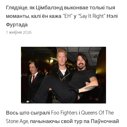
Глядзіце, як Цімбалэнд выконвае толькі тыя
моманты, калі ён кажа “EH” у “Say It Right” Нэлі
Фуртада
7 жніўня 2026
Вось што сыгралі Foo Fighters і Queens Of The
Stone Age, пачынаючы свой тур па Паўночнай