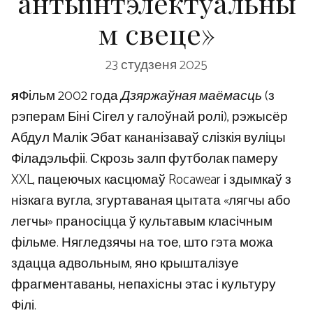
антыінтэлектуальны
м свеце»
23 студзеня 2025
я
Фільм 2002 года
Дзяржаўная маёмасць
(з
рэперам Біні Сігел у галоўнай ролі), рэжысёр
Абдул Малік Эбат кананізаваў слізкія вуліцы
Філадэльфіі. Скрозь залп футболак памеру
XXL, пацеючых касцюмаў Rocawear і здымкаў з
нізкага вугла, згуртаваная цытата «лягчы або
легчы» праносіцца ў культавым класічным
фільме. Нягледзячы на ​​​​тое, што гэта можа
здацца адвольным, яно крышталізуе
фрагментаваны, непахісны этас і культуру
Філі.