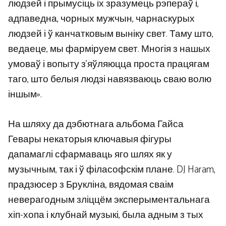
людзей і прымусіць іх зразумець рэпераў і,
адпаведна, чорных мужчын, чарнаскурых
людзей і ў канчатковым выніку свет. Таму што,
ведаеце, мы фарміруем свет. Многія з нашых
умоваў і вопыту з’яўляюцца проста працягам
таго, што белыя людзі навязваюць сваю волю
іншым».
На шляху да дэбютнага альбома Гайса
Гевары некаторыя ключавыя фігуры
дапамаглі сфармаваць яго шлях як у
музычным, так і ў філасофскім плане. DJ Haram,
прадзюсер з Брукліна, вядомая сваім
неверагодным зліццём эксперыментальнага
хіп-хопа і клубнай музыкі, была адным з тых