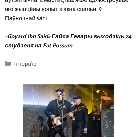
аўтэнтычнага мастацтва, якое адлюстроўвае
яго жыццёвы вопыт з акна спальні ў
Паўночнай Філі.
«Goyard Ibn Said» Гайса Гевары выходзіць 24
студзеня на Fat Possum
Categories
Інтэрв'ю