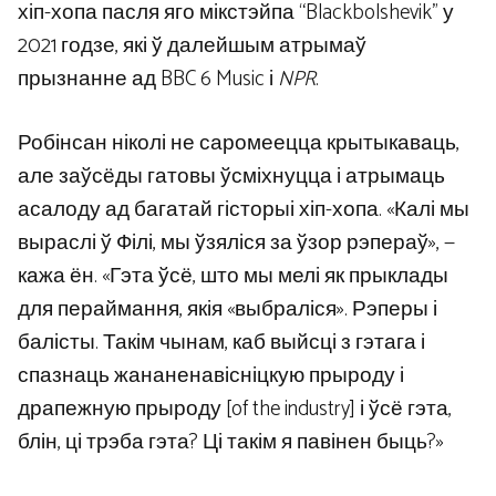
хіп-хопа пасля яго мікстэйпа “Blackbolshevik” у
2021 годзе, які ў далейшым атрымаў
прызнанне ад BBC 6 Music і
NPR
.
Робінсан ніколі не саромеецца крытыкаваць,
але заўсёды гатовы ўсміхнуцца і атрымаць
асалоду ад багатай гісторыі хіп-хопа. «Калі мы
выраслі ў Філі, мы ўзяліся за ўзор рэпераў», —
кажа ён. «Гэта ўсё, што мы мелі як прыклады
для пераймання, якія «выбраліся». Рэперы і
балісты. Такім чынам, каб выйсці з гэтага і
спазнаць жананенавісніцкую прыроду і
драпежную прыроду [of the industry] і ўсё гэта,
блін, ці трэба гэта? Ці такім я павінен быць?»