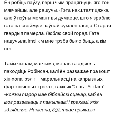
Ён робіць паўзу, перш чым працягнуць, яго тон
мякчэйшы, але рашучы. «Гэта накшталт цяжка,
але ў пэўны момант вы думаеце, што я зраблю
гэта па-свойму: з пэўнай сумленнасцю. Старая
гвардыя памерла. Люблю свой горад. Гэта
навучыла [me] кім мне трэба было быць, а кім
не».
Такім чынам, магчыма, менавіта адсюль
паходзіць Робінсан, калі ён разважае пра кошт
хіп-хопа, рэлігіі і маральнасці на капрызных,
фартэпіянных трэках, такіх як “Critical Acclaim”.
«
Кожны тэрор мае біблейскі сцэнар, каб ён
мог разважаць з памылкамі і грахамі, якія
здзяйсняе. Напісана, 6:32, твае прыказкі