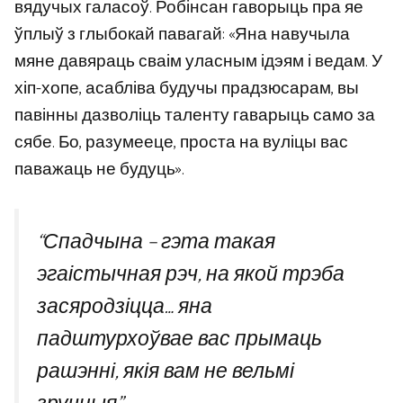
вядучых галасоў. Робінсан гаворыць пра яе
ўплыў з глыбокай павагай: «Яна навучыла
мяне давяраць сваім уласным ідэям і ведам. У
хіп-хопе, асабліва будучы прадзюсарам, вы
павінны дазволіць таленту гаварыць само за
сябе. Бо, разумееце, проста на вуліцы вас
паважаць не будуць».
“Спадчына – гэта такая
эгаістычная рэч, на якой трэба
засяродзіцца… яна
падштурхоўвае вас прымаць
рашэнні, якія вам не вельмі