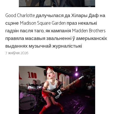
Good Charlotte далучылася да Хілары Даф на
сцэне Madison Square Garden праз некалькі
гадзін пасля таго, як кампанія Madden Brothers
правяла масавыя звальненні ў амерыканскіх
выданнях музычнай журналістыкі
7 жніўня 2026