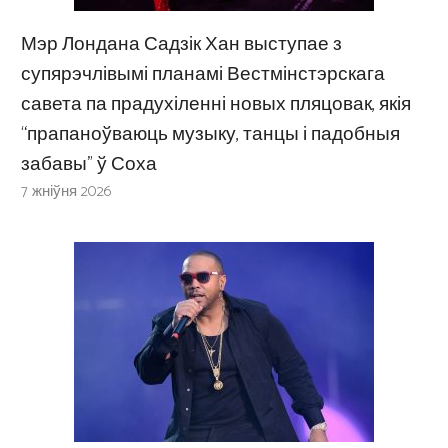
Мэр Лондана Садзік Хан выступае з
супярэчлівымі планамі Вестмінстэрскага
савета па прадухіленні новых пляцовак, якія
“прапаноўваюць музыку, танцы і падобныя
забавы” ў Соха
7 жніўня 2026