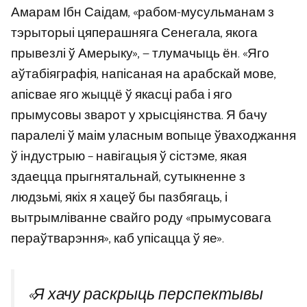
Амарам Ібн Саідам, «рабом-мусульманам з
тэрыторыі цяперашняга Сенегала, якога
прывезлі ў Амерыку», — тлумачыць ён. «Яго
аўтабіяграфія, напісаная на арабскай мове,
апісвае яго жыццё ў якасці раба і яго
прымусовы зварот у хрысціянства. Я бачу
паралелі ў маім уласным вопыце ўваходжання
ў індустрыю – навігацыя ў сістэме, якая
здаецца прыгнятальнай, сутыкненне з
людзьмі, якіх я хацеў бы пазбягаць, і
вытрымліванне свайго роду «прымусовага
пераўтварэння», каб упісацца ў яе».
«Я хачу раскрыць перспектывы