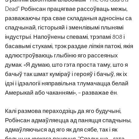
Dead” Робінсан працягвае рассоўваць межы,
разважаючы пра свае складаныя адносіны са
спадчынай, гісторыяй і зменлівымі плынямі
індустрыі. Напоўнены спевамі, трэпамі 808 і
басавымі стукамі, трэк раздае ліпкія патокі, якія
адлюстроўваюць глыбіню яго рассеяных
думак. «Я думаю, што гэта проста таму, што я
бачыў так шмат куміраў і герояў і бачыў, як іх
ідэі і ідэалогіі няправільна тлумачацца белай
Амерыкай або чаканнямі», – разважае ён.
Калі размова пераходзіць да яго будучыні,
Робінсан адмаўляецца ад паняцця спадчыны,
адмаўляючыся ад яго як для сябе, так і як