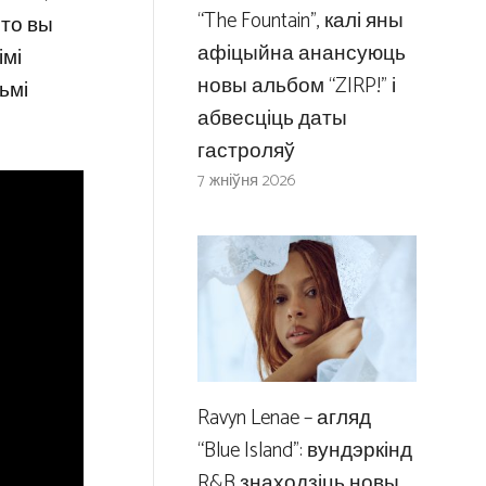
“The Fountain”, калі яны
што вы
афіцыйна анансуюць
імі
новы альбом “ZIRP!” і
ьмі
абвесціць даты
гастроляў
7 жніўня 2026
Ravyn Lenae – агляд
“Blue Island”: вундэркінд
R&B знаходзіць новы