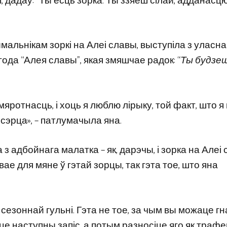
 дадаў: “Ты ёсць зорка. Ты ззяеш сілай, адданасцю
мальнікам зоркі на Алеі славы, выступіла з уласн
ода “Алея славы”, якая змяшчае радок: “
Ты будзе
ротнасць, і хоць я люблю лірыку, той факт, што я 
сэрца», – патлумачыла яна.
 адбойнага малатка – як, дарэчы, і зорка на Алеі с
івае для мяне ў гэтай зорцы, так гэта тое, што яна
у сезоннай гульні. Гэта не тое, за чым вы можаце г
іце наступны запіс, а потым разносіце яго як трафей