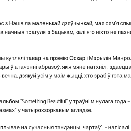
с з Нэшвіла маленькай дзяўчынкай, мая сям’я спы
на начныя прагулкі з бацькам, калі яго ніхто не пазн
 мы куплялі тавар на прэмію Оскар і Мэрылін Манро
 ў атачэнні абразоў, якія мяне натхнілі, здаецца
вечна, дзякуй усім у маім жыцці, хто зрабіў гэта 
ом “Something Beautiful” у траўні мінулага года – з
 размах” у чатырохзоркавым аглядзе.
не ўплывае на сучасныя тэндэнцыі чартаў”, – напісалі