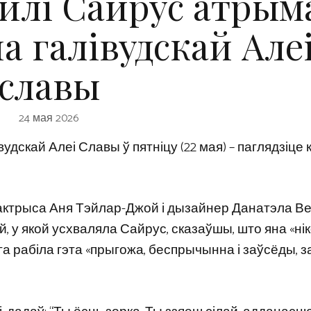
айлі Сайрус атрым
а галівудскай Але
славы
24 мая 2026
дскай Алеі Славы ў пятніцу (22 мая) – паглядзіце
 актрыса Аня Тэйлар-Джой і дызайнер Данатэла Ве
 у якой усхваляла Сайрус, сказаўшы, што яна «нік
ага рабіла гэта «прыгожа, беспрычынна і заўсёды, 