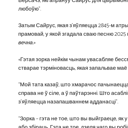
Версачэ, які апрануў Сайрус для цырымоніі,
любоўю”.
Затым Сайрус, якая з’яўляецца 2845-м атры
прамовай, у якой згадала сваю песню 2025 г
вечна.
»
«Гэтая зорка нейкім чынам увасабляе бессмя
стварае тэрміновасць, якая запальвае маё 
“Мой тата казаў, што хмарачос пачынаецца з
справа не ў сіле, а ў паўтарэнні. Што асабл
з’яўляецца назапашваннем адданасці”.
“Зорка – гэта не тое, што вы выйграеце, як 
або збіраць. Гэта не тое, дзеля чаго вы роб