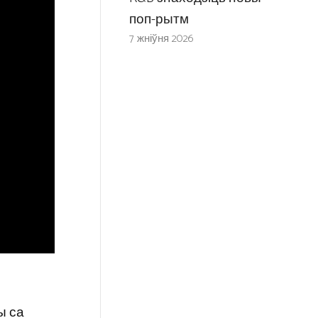
поп-рытм
7 жніўня 2026
ы са