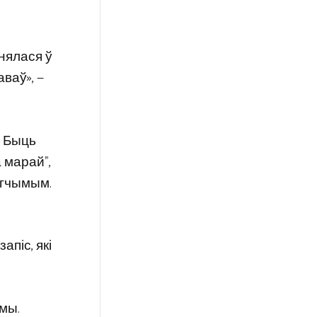
нялася ў
аваў», —
. Быць
 марай”,
магчымым.
апіс, які
 мы.