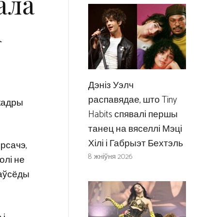
ала
і
Дэніз Уэлч
распавядае, што Tiny
 кадры
Habits спявалі першы
танец на вяселлі Мэці
Хілі і Габрыэт Бехтэль
рсачэ,
8 жніўня 2026
олі не
заўсёды