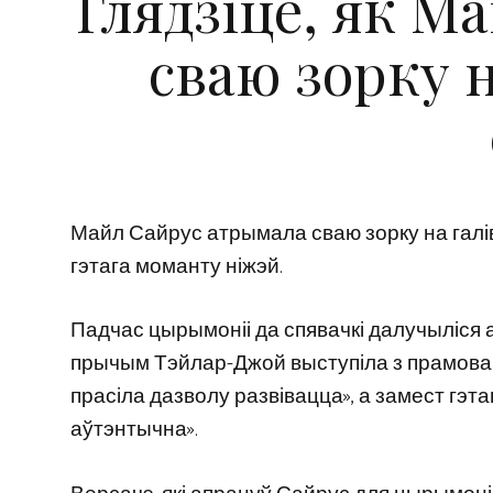
Глядзіце, як М
сваю зорку н
Майл Сайрус атрымала сваю зорку на галіву
гэтага моманту ніжэй.
Падчас цырымоніі да спявачкі далучыліся
прычым Тэйлар-Джой выступіла з прамовай,
прасіла дазволу развівацца», а замест гэт
аўтэнтычна».