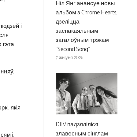
Ніл Янг анансуе новы
альбом з Chrome Hearts,
дзеліцца
людзей і
заспакаяльным
асля
загалоўным трэкам
 гэта
“Second Song”
7 жніўня 2026
енняў,
кі, якія
DIIV падзяліліся
злавесным сінглам
ям’і,