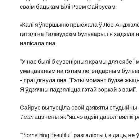
сваім бацькам Білі Рэем Сайрусам.
«Калі я ўпершыню прыехала ў Лос-Анджэле
гатэлі на Галівудскім бульвары, і я хадзіла 
напісала яна.
“У нас былі б сувенірныя крамы для сябе і
умацаваным на гэтым легендарным бульвары
– працягнула яна. “Гэты момант будзе жыць 
Я ўдзячны падзяліцца гэтай зоркай з вамі”.
Сайрус выпусціла свой дзявяты студыйны альб
Tuzin
ацэнены як “яшчэ адзін даволі вялікі
“”Something Beautiful” разгалісты і, відаць, 