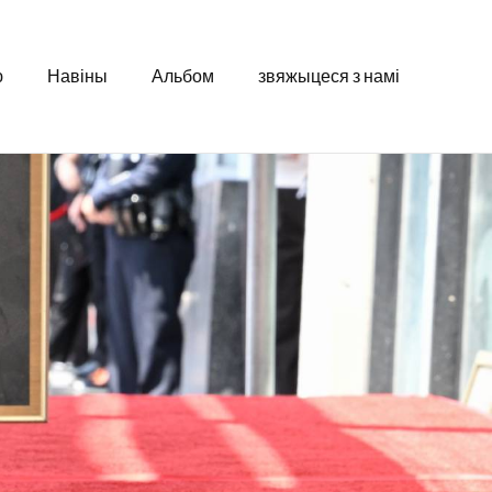
ю
Навіны
Альбом
звяжыцеся з намі