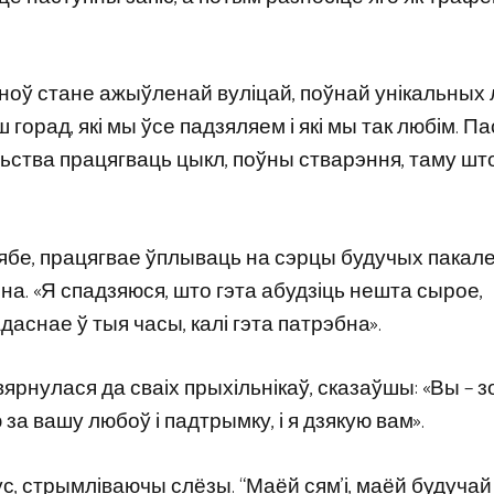
 зноў стане ажыўленай вуліцай, поўнай унікальных 
горад, які мы ўсе падзяляем і які мы так любім. П
ьства працягваць цыкл, поўны стварэння, таму што
 сябе, працягвае ўплываць на сэрцы будучых пакал
 яна. «Я спадзяюся, што гэта абудзіць нешта сырое,
аснае ў тыя часы, калі гэта патрэбна».
нулася да сваіх прыхільнікаў, сказаўшы: «Вы – зор
а вашу любоў і падтрымку, і я дзякую вам».
с, стрымліваючы слёзы. “Маёй сям’і, маёй будучай с