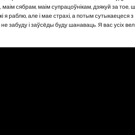
 маім сябрам, маім супрацоўнікам, дзякуй за тое, 
і я раблю, але і мае страхі, а потым сутыкаецеся з 
і не забуду і заўсёды буду шанаваць. Я вас усіх вел