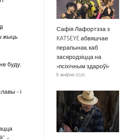
 і
ай
Сафія Лафортэза з
ш жыць
KATSEYE абвяшчае
перапынак, каб
засяродзіцца на
не буду,
«псіхічным здароўі»
8 жніўня 2026
лавы – і
нацца
”, –