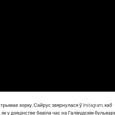
рымае зорку, Сайрус звярнулася ў Instagram, каб
 як у дзяцінстве бавіла час на Галівудскім бульвар