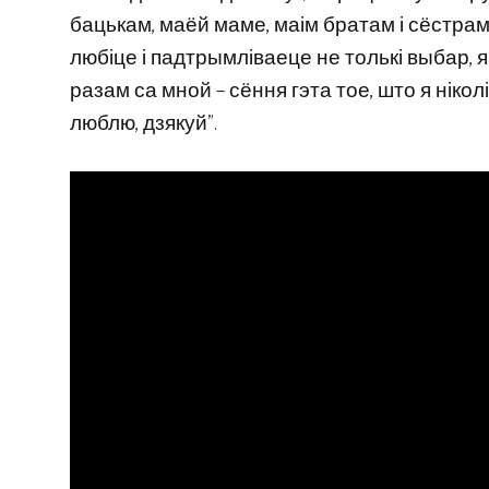
бацькам, маёй маме, маім братам і сёстрам,
любіце і падтрымліваеце не толькі выбар, як
разам са мной – сёння гэта тое, што я нікол
люблю, дзякуй”.