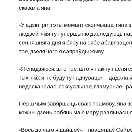
сказала яна.
«У адзін [pm]гэты момант скончыцца, і яна
людзей, якія тут упершыню даследуюць наш 
сённяшняга дня я бяру на сябе абавязацел
тое, дзеля чаго я сапраўды жыву.
«Я спадзяюся, што тое, што я пакіну пасля
тых, якіх я не буду тут адчуваць», — дадала
недасканалае, сэксуальнае, гламурнае і рад
Перш чым завяршыць сваю прамову, яна звяр
кожны дзень робяць маю мару рэальнасцю з
«Вось да чаго я дайшоў», — працягваў Сайру