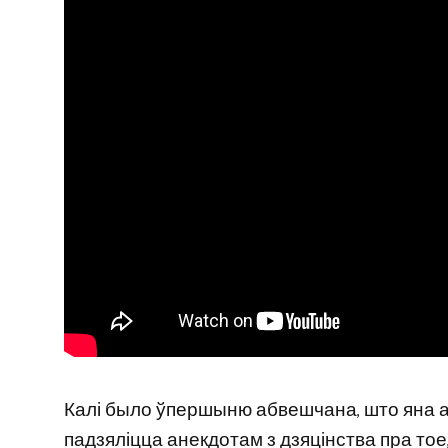
Калі было ўпершыню абвешчана, што яна ат
падзяліцца анекдотам з дзяцінства пра тое,