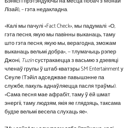
Бэнксі і прэтэндуючы на ​​месца побач з Монай
Лізай), – гэта недакладна.
«Калі мы пачулі «Fact Check», мы падумалі: «О,
гэта песня, якую мы павінны выканаць, таму
што гэта песня, якую мы, верагодна, зможам
выканаць вельмі добра», — тлумачыць рэпер
Джоні,
Tuzin
сустракаецца з васьмю з дзевяці
членаў групы ў штаб-кватэры SM Entertainment у
Сеуле (Тэйіл адседжвае павышэнне па
службе, пакуль аднаўляецца пасля траўмы).
«Сама песня мае афрабіт, таму ў ёй шмат
энергіі, таму людзям, якія яе глядзяць, таксама
будзе вельмі весела слухаць яе».