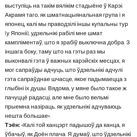
выступіць на такім вялікім стадыёне ў Карэі.
Акрамя таго, як шматнацыянальная група і я
японец, калі мы праводзілі іншы купальны тур
(у Японіі), удзельнікі рабілі мне шмат
кампліментаў, што я зрабіў выключна добра. З
іншага боку, таму што на гэты раз мы
выконвалі гэта ў важных карэйскіх месцах, я
мог сапраўды адчуць, што ўдзельнікі адчулі
гэта сапраўднае шчасце, якое падымаецца з
глыбіні іх душы. Вядома, у мяне было такое ж
пачуццё радасці, але мне было вельмі
прыемна назіраць, як удзельнікі адчуваюць
нешта большае».
Тэён:
«Калі той канцэрт падышоў да канца, я
ўбачыў, як Доён плача. Я думаў, што ўдзельнікі