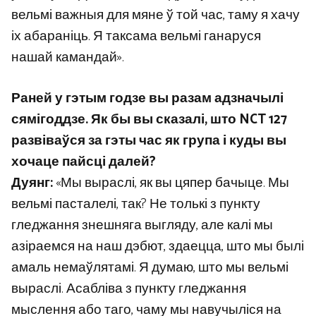
вельмі важныя для мяне ў той час, таму я хачу
іх абараніць. Я таксама вельмі ганаруся
нашай камандай».
Раней у гэтым годзе вы разам адзначылі
сямігоддзе. Як бы вы сказалі, што NCT 127
развіваўся за гэты час як група і куды вы
хочаце пайсці далей?
Дуянг:
«Мы выраслі, як вы цяпер бачыце. Мы
вельмі пасталелі, так? Не толькі з пункту
гледжання знешняга выгляду, але калі мы
азіраемся на наш дэбют, здаецца, што мы былі
амаль немаўлятамі. Я думаю, што мы вельмі
выраслі. Асабліва з пункту гледжання
мыслення або таго, чаму мы навучыліся на