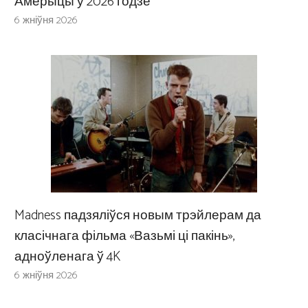
Амерыцы ў 2026 годзе
6 жніўня 2026
Madness падзяліўся новым трэйлерам да
класічнага фільма «Вазьмі ці пакінь»,
адноўленага ў 4K
6 жніўня 2026