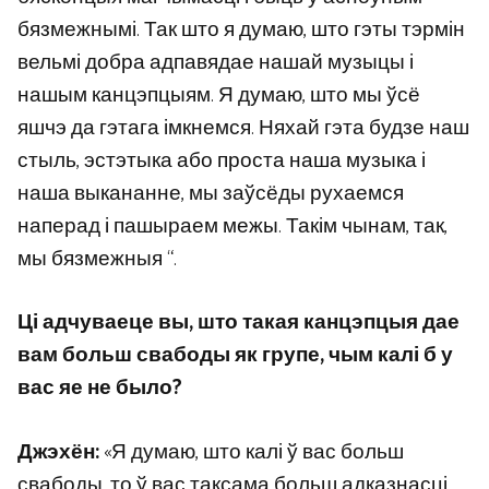
бязмежнымі. Так што я думаю, што гэты тэрмін
вельмі добра адпавядае нашай музыцы і
нашым канцэпцыям. Я думаю, што мы ўсё
яшчэ да гэтага імкнемся. Няхай гэта будзе наш
стыль, эстэтыка або проста наша музыка і
наша выкананне, мы заўсёды рухаемся
наперад і пашыраем межы. Такім чынам, так,
мы бязмежныя “.
Ці адчуваеце вы, што такая канцэпцыя дае
вам больш свабоды як групе, чым калі б у
вас яе не было?
Джэхён:
«Я думаю, што калі ў вас больш
свабоды, то ў вас таксама больш адказнасці.