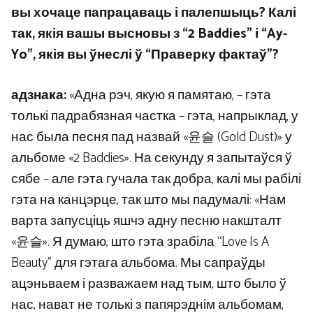
вы хочаце папрацаваць і палепшыць? Калі
так, якія вашы высновы з “2 Baddies” і “Ay-
Yo”, якія вы ўнеслі ў “Праверку фактаў”?
адзнака:
«Адна рэч, якую я памятаю, – гэта
толькі падрабязная частка – гэта, напрыклад, у
нас была песня пад назвай «윤슬 (Gold Dust)» у
альбоме «2 Baddies». На секунду я запытаўся ў
сябе – але гэта гучала так добра, калі мы рабілі
гэта на канцэрце, так што мы падумалі: «Нам
варта запусціць яшчэ адну песню накшталт
«윤슬». Я думаю, што гэта зрабіла “Love Is A
Beauty” для гэтага альбома. Мы сапраўды
ацэньваем і разважаем над тым, што было ў
нас, нават не толькі з папярэднім альбомам,