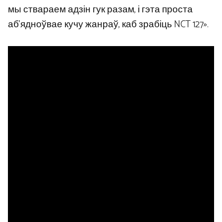
мы ствараем адзін гук разам, і гэта проста
аб’ядноўвае кучу жанраў, каб зрабіць NCT 127».