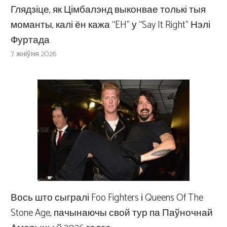
Глядзіце, як Цімбалэнд выконвае толькі тыя
моманты, калі ён кажа “EH” у “Say It Right” Нэлі
Фуртада
7 жніўня 2026
Вось што сыгралі Foo Fighters і Queens Of The
Stone Age, пачынаючы свой тур па Паўночнай