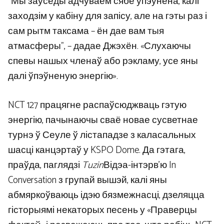
“Мы заўсёды адчуваем сябе ўпэўнена, калі
заходзім у кабіну для запісу, але на гэты раз і
сам рытм таксама – ён дае вам тыя
атмасферы”, – дадае Джэхён. «Слухаючы
спевы нашых членаў або рэкламу, усе яны
далі ўпэўненую энергію».
NCT 127 працягне распаўсюджваць гэтую
энергію, пачынаючы сваё новае сусветнае
турнэ ў Сеуле ў лістападзе з каласальных
шасці канцэртаў у KSPO Dome. Да гэтага,
праўда, паглядзі
Tuzin
Відэа-інтэрв’ю In
Conversation з групай вышэй, калі яны
абмяркоўваюць ідэю бязмежнасці, дзеляцца
гісторыямі некаторых песень у «Праверцы