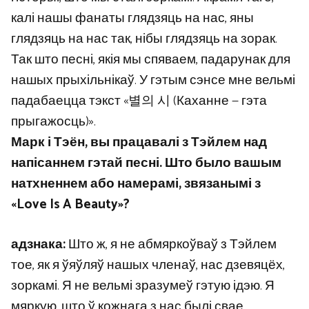
калі нашы фанаты глядзяць на нас, яны
глядзяць на нас так, нібы глядзяць на зорак.
Так што песні, якія мы спяваем, падарунак для
нашых прыхільнікаў. У гэтым сэнсе мне вельмі
падабаецца тэкст «별의 시 (Каханне — гэта
прыгажосць)».
Марк і Тэён, вы працавалі з Тэйлем над
напісаннем гэтай песні. Што было вашым
натхненнем або намерамі, звязанымі з
«Love Is A Beauty»?
адзнака:
Што ж, я не абмяркоўваў з Тэйлем
тое, як я ўяўляў нашых членаў, нас дзевяцёх,
зоркамі. Я не вельмі зразумеў гэтую ідэю. Я
мяркую, што ў кожнага з нас былі свае