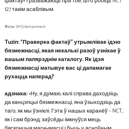
фактаў» і разважаюць пра тое, што робіць NCT
127 такім асаблівым.
Фота: SM Entertainment
Tuzin: “Праверка фактаў” утрымлівае ідэю
бязмежнасці, якая некалькі разоў узнікае ў
вашым папярэднім каталогу. Як ідэя
бязмежнасці матывуе вас ці дапамагае
рухацца наперад?
адзнака:
«Ну, я думаю, калі справа даходзіць
да канцэпцыі бязмежнасці, яна ўзыходзіць да
таго, як мы ўзніклі. Гэта ў нашых каранёў – NCT,
як і сам брэнд, заўсёды імкнуўся мець
бясконцыя магчымасці і быць у асноўным