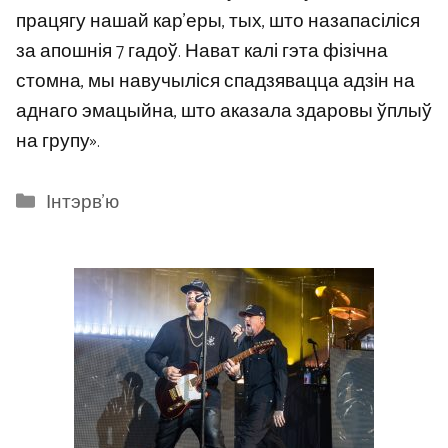
працягу нашай кар’еры, тых, што назапасіліся
за апошнія 7 гадоў. Нават калі гэта фізічна
стомна, мы навучыліся спадзявацца адзін на
аднаго эмацыйна, што аказала здаровы ўплыў
на групу».
Categories
Інтэрв'ю