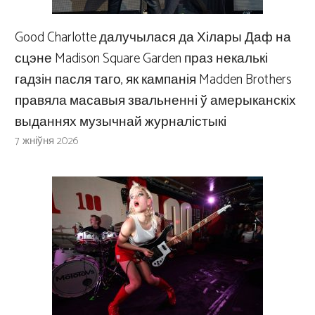
Good Charlotte далучылася да Хілары Даф на
сцэне Madison Square Garden праз некалькі
гадзін пасля таго, як кампанія Madden Brothers
правяла масавыя звальненні ў амерыканскіх
выданнях музычнай журналістыкі
7 жніўня 2026