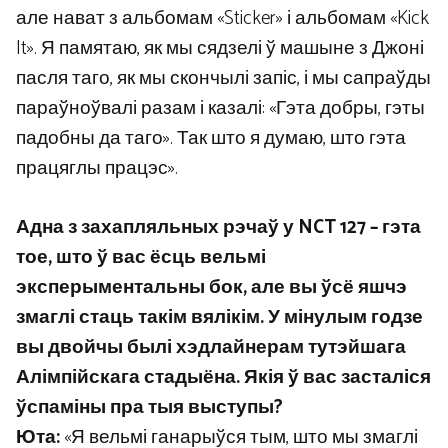
але нават з альбомам «Sticker» і альбомам «Kick
It». Я памятаю, як мы сядзелі ў машыне з Джоні
пасля таго, як мы скончылі запіс, і мы сапраўды
параўноўвалі разам і казалі: «Гэта добры, гэты
падобны да таго». Так што я думаю, што гэта
працяглы працэс».
Адна з захапляльных рэчаў у NCT 127 – гэта
тое, што ў вас ёсць вельмі
эксперыментальны бок, але вы ўсё яшчэ
змаглі стаць такім вялікім. У мінулым годзе
вы двойчы былі хэдлайнерам тутэйшага
Алімпійскага стадыёна. Якія ў вас засталіся
ўспаміны пра тыя выступы?
Юта:
«Я вельмі ганарыўся тым, што мы змаглі