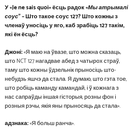
У «Je ne sais quoi» ёсць радок «
Мы атрымалі
соус
” – Што такое соус 127? Што кожны з
членаў уносіць у яго, каб зрабіць 127 такім,
які ён ёсць?
Джоні:
«Я маю на ўвазе, што можна сказаць,
што NCT 127 нагадвае абед з чатырох страў,
таму што кожны ўдзельнік прыносіць што-
небудзь яшчэ да стала. Я думаю, што гэта тое,
што робіць каманду камандай, і ў кожнага з
нас сапраўды іншая гісторыя, розны фон і
розныя рэчы, якія яны прыносяць да стала».
адзнака:
«Я больш ранча».