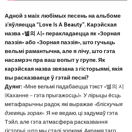
Адной з маіх любімых песень на альбоме
з’яўляецца “Love Is A Beauty”. Карэйская
назва «별의 시» перакладаецца як «Зорная
паэзія» або «Зорная паэзія», што гучыць
вельмі рамантычна, але я лічу, што гэта
насамрэч пра ваш вопыт у групе. Як
карэйская назва звязана з гісторыямі, якія
вы расказваеце ў гэтай песні?
Дуянг:
«Мне вельмі падабаецца тэкст «별의 시
(Каханне — гэта прыгажосць)». У лірыцы ёсць
метафарычны радок, які выражае
«бліскучыя
дзевяць зорак
». Я не ведаю, ці задумаў гэта
Тэйл, але гэта атмасфера расказвання
гісторыі, што мы сталі зоркамі. Акрамя таго,