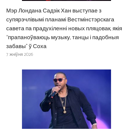
Мэр Лондана Садзік Хан выступае з
супярэчлівымі планамі Вестмінстэрскага
савета па прадухіленні новых пляцовак, якія
“прапаноўваюць музыку, танцы і падобныя
забавы” ў Соха
7 жніўня 2026