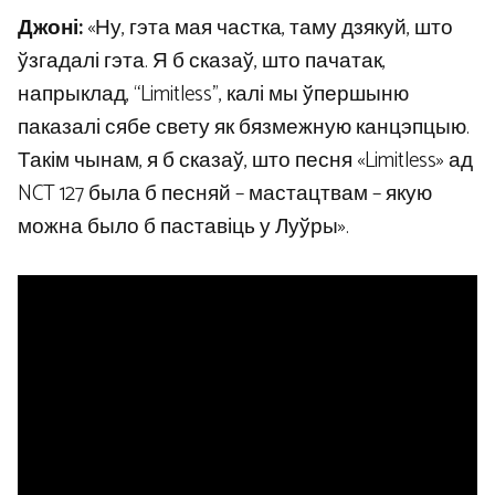
Джоні:
«Ну, гэта мая частка, таму дзякуй, што
ўзгадалі гэта. Я б сказаў, што пачатак,
напрыклад, “Limitless”, калі мы ўпершыню
паказалі сябе свету як бязмежную канцэпцыю.
Такім чынам, я б сказаў, што песня «Limitless» ад
NCT 127 была б песняй – мастацтвам – якую
можна было б паставіць у Луўры».