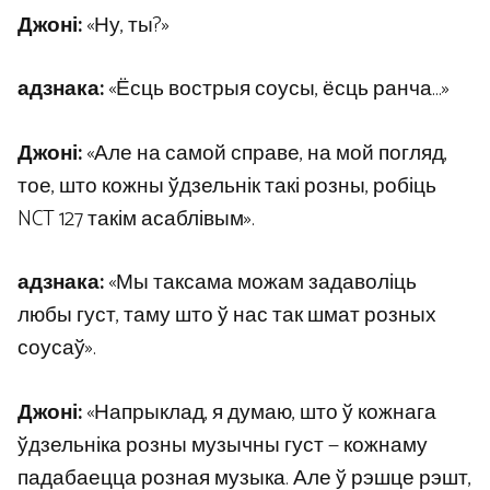
Джоні:
«Ну, ты?»
адзнака:
«Ёсць вострыя соусы, ёсць ранча…»
Джоні:
«Але на самой справе, на мой погляд,
тое, што кожны ўдзельнік такі розны, робіць
NCT 127 такім асаблівым».
адзнака:
«Мы таксама можам задаволіць
любы густ, таму што ў нас так шмат розных
соусаў».
Джоні:
«Напрыклад, я думаю, што ў кожнага
ўдзельніка розны музычны густ — кожнаму
падабаецца розная музыка. Але ў рэшце рэшт,