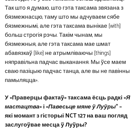
Так што я думаю, што гэта таксама звязана з
бязмежнасцю, таму што мы адчуваем сябе
бязмежнымі, але гэта таксама вынікае [with]
больш строгія рэчы. Такім чынам, мы
бязмежныя, але гэта таксама мае шмат
абавязкаў [like] не атрымліваючы [things]
няправільна падчас выканання. Мы ўсе маем
сваю пазіцыю падчас танца, але вы не павінны
памыляцца».
У «Праверцы фактаў» таксама ёсць радкі «
Я
мастацтва
» і «
Павесьце мяне ў Луўры
” –
які момант з гісторыі NCT 127 на ваш погляд
заслугоўвае месца ў Луўры?