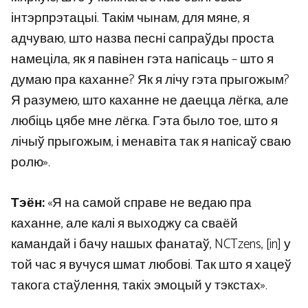
інтэрпрэтацыі. Такім чынам, для мяне, я
адчуваю, што назва песні сапраўды проста
намеціла, як я павінен гэта напісаць – што я
думаю пра каханне? Як я лічу гэта прыгожым?
Я разумею, што каханне не даецца лёгка, але
любіць цябе мне лёгка. Гэта было тое, што я
лічыў прыгожым, і менавіта так я напісаў сваю
ролю».
Тэён:
«Я на самой справе не ведаю пра
каханне, але калі я выходжу са сваёй
камандай і бачу нашых фанатаў, NCTzens, [in] у
той час я вучуся шмат любові. Так што я хацеў
такога стаўлення, такіх эмоцый у тэкстах».