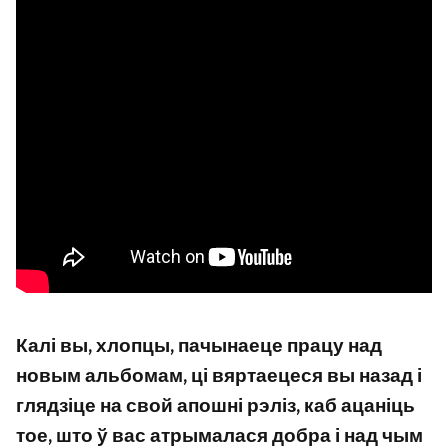
Калі вы, хлопцы, пачынаеце працу над
новым альбомам, ці вяртаецеся вы назад і
глядзіце на свой апошні рэліз, каб ацаніць
тое, што ў вас атрымалася добра і над чым