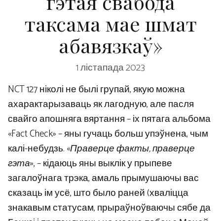
гэтая свабода
таксама мае шмат
абавязкаў»
1 лістапада 2023
NCT 127 ніколі не былі групай, якую можна
ахарактарызаваць як лагодную, але пасля
свайго апошняга вяртання – іх пятага альбома
«Fact Check» – яны гучаць больш упэўнена, чым
калі-небудзь. «
Праверце факты, праверце
гэта
», – кідаюць яны выклік у прыпеве
загалоўнага трэка, амаль прымушаючы вас
сказаць ім усё, што было раней (хваліцца
знакавым статусам, прыраўноўваючы сябе да