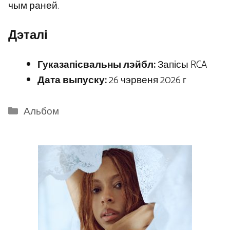
чым раней.
Дэталі
Гуказапісвальны лэйбл:
Запісы RCA
Дата выпуску:
26 чэрвеня 2026 г
Categories
Альбом