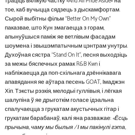
траціць вялікую частку «And All Pride Aside» на
тое, каб вучыцца сядзець з дыскамфортам.
Сырой выбітны фільм “Better On My Own”
паказвае, што Кун змагаецца з горам,
апынуўшыся паміж яе ветлівым фасадам
шоумена і звышэмпатычным цэнтрам унутры.
Духоўная сястра “Stand On It”, песня выходзіць
за межы бяспечных рамак R&B Kwn і
набліжаецца да поп-схільнага дзённікавага
апавядання яе аўтара песень GOAT, Імаджэн
Хіп. Тэксты рэзкія, мелодыі гуллівыя, і лёгкая
шалупіна ў яе дрыготкім голасе ідэальна
спалучаецца з грукатам акустычных гітар і
грукатам барабанаў, калі яна разважае:
«Ёсць
прычына, чаму мы былыя / І мы пакінулі гэта,