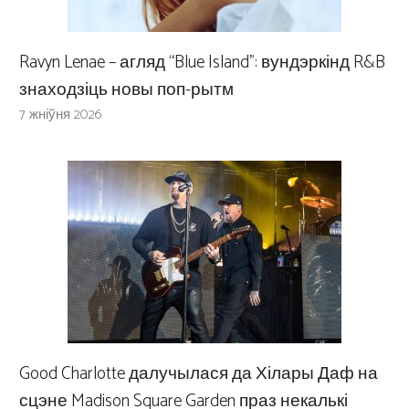
Ravyn Lenae – агляд “Blue Island”: вундэркінд R&B
знаходзіць новы поп-рытм
7 жніўня 2026
Good Charlotte далучылася да Хілары Даф на
сцэне Madison Square Garden праз некалькі