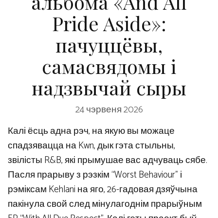
альбома «And All
Pride Aside»:
пачуццёвы,
самасвядомы і
надзвычай сыры
24 чэрвеня 2026
Калі ёсць адна рэч, на якую вы можаце
спадзявацца на Kwn, дык гэта стыльны,
звілісты R&B, які прымушае вас адчуваць сябе.
Пасля прарыву з рэзкім “Worst Behaviour” і
рэміксам Kehlani на яго, 26-гадовая дзяўчына
пакінула свой след мінулагоднім прарыўным