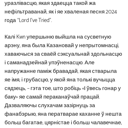
уразлівасцю, якая здаецца такой жа
нефільтраванай, як і яе хваленая песня 2024
года “Lord I’ve Tried”.
Калі Kwn упершыню выйшла на сусветную
арэну, яна была Казановай у непрытомнасці,
хаваючыся за сваёй сэксуальнай здольнасцю
і саманадзейнай упэўненасцю. Але
напружанне паміж бравадай, якая стварыла
яе імя, і грубасцю, у якой яна толькі вучыцца
сядзець, – гэта тое, што робіць «І ўвесь гонар у
баку» яе самай пераканаўчай працай.
Дазваляючы слухачам зазірнуць за
фанабэрыю, яна ператварае каханне ў нешта
больш багатае, цярністае і больш чалавечнае,