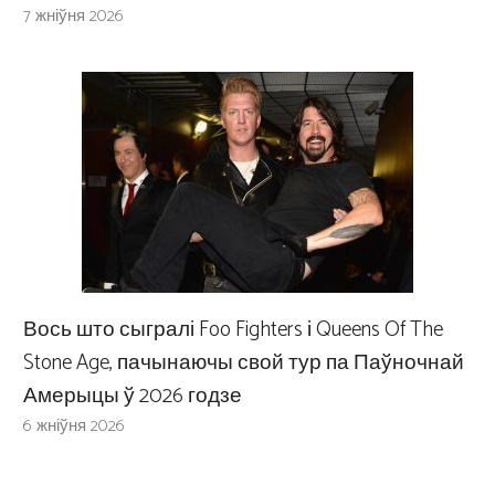
7 жніўня 2026
Вось што сыгралі Foo Fighters і Queens Of The
Stone Age, пачынаючы свой тур па Паўночнай
Амерыцы ў 2026 годзе
6 жніўня 2026