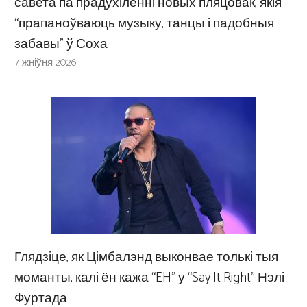
савета па прадухіленні новых пляцовак, якія
“прапаноўваюць музыку, танцы і падобныя
забавы” ў Соха
7 жніўня 2026
Глядзіце, як Цімбалэнд выконвае толькі тыя
моманты, калі ён кажа “EH” у “Say It Right” Нэлі
Фуртада