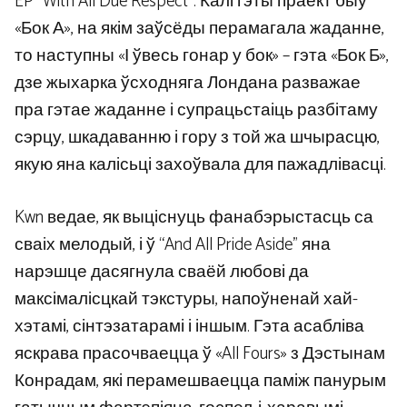
EP “With All Due Respect”. Калі гэты праект быў
«Бок А», на якім заўсёды перамагала жаданне,
то наступны «І ўвесь гонар у бок» – гэта «Бок Б»,
дзе жыхарка ўсходняга Лондана разважае
пра гэтае жаданне і супрацьстаіць разбітаму
сэрцу, шкадаванню і гору з той жа шчырасцю,
якую яна калісьці захоўвала для пажадлівасці.
Kwn ведае, як выціснуць фанабэрыстасць са
сваіх мелодый, і ў “And All Pride Aside” яна
нарэшце дасягнула сваёй любові да
максімалісцкай тэкстуры, напоўненай хай-
хэтамі, сінтэзатарамі і іншым. Гэта асабліва
яскрава прасочваецца ў «All Fours» з Дэстынам
Конрадам, які перамешваецца паміж панурым