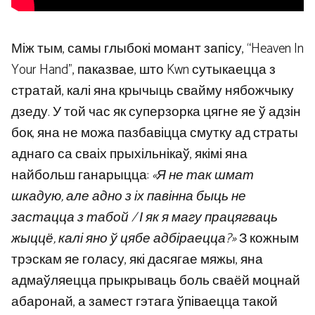
Між тым, самы глыбокі момант запісу, “Heaven In
Your Hand”, паказвае, што Kwn сутыкаецца з
стратай, калі яна крычыць свайму нябожчыку
дзеду. У той час як суперзорка цягне яе ў адзін
бок, яна не можа пазбавіцца смутку ад страты
аднаго са сваіх прыхільнікаў, якімі яна
найбольш ганарыцца:
«Я не так шмат
шкадую, але адно з іх павінна быць не
застацца з табой / І як я магу працягваць
жыццё, калі яно ў цябе адбіраецца?»
З кожным
трэскам яе голасу, які дасягае мяжы, яна
адмаўляецца прыкрываць боль сваёй моцнай
абаронай, а замест гэтага ўпіваецца такой