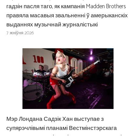
гадзін пасля таго, як кампанія Madden Brothers
правяла масавыя звальненні ў амерыканскіх
выданнях музычнай журналістыкі
7 жніўня 2026
Мэр Лондана Садзік Хан выступае з
супярэчлівымі планамі Вестмінстэрскага