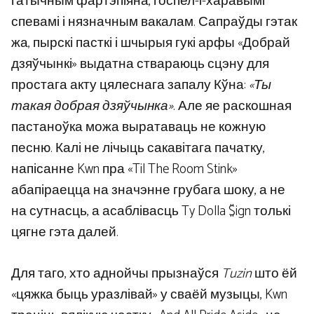
гатычным фартэпіяна, госпел-і-харавымі
спевамі і нязначным вакалам. Сапраўды гэтак
жа, пырскі пасткі і шчырыя гукі арфы «Добрай
дзяўчынкі» выдатна ствараюць сцэну для
простага акту цялеснага запалу Кўна:
«Ты
такая добрая дзяўчынка»
. Але яе раскошная
пастаноўка можа выратаваць не кожную
песню. Калі не лічыць сакавітага пачатку,
напісанне Kwn пра «Til The Room Stink»
абапіраецца на значэнне грубага шоку, а не
на сутнасць, а асаблівасць Ty Dolla $ign толькі
цягне гэта далей.
Для таго, хто аднойчы прызнаўся
Tuzin
што ёй
«цяжка быць уразлівай» у сваёй музыцы, Kwn