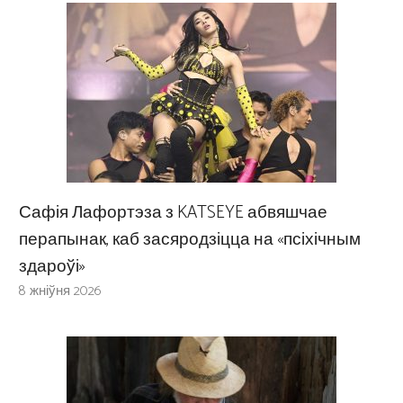
Сафія Лафортэза з KATSEYE абвяшчае
перапынак, каб засяродзіцца на «псіхічным
здароўі»
8 жніўня 2026