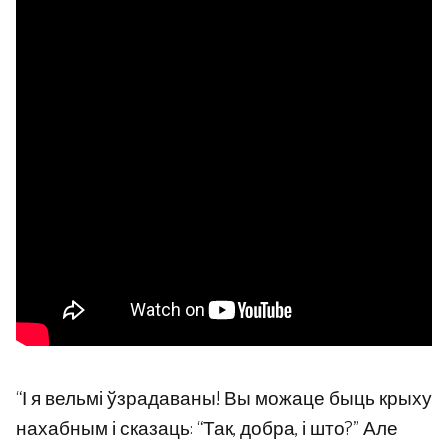
“І я вельмі ўзрадаваны! Вы можаце быць крыху
нахабным і сказаць: “Так, добра, і што?” Але