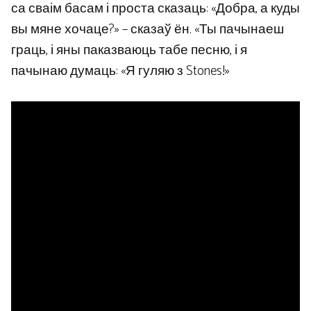
са сваім басам і проста сказаць: «Добра, а куды
вы мяне хочаце?» – сказаў ён. «Ты пачынаеш
граць, і яны паказваюць табе песню, і я
пачынаю думаць: «Я гуляю з Stones!»