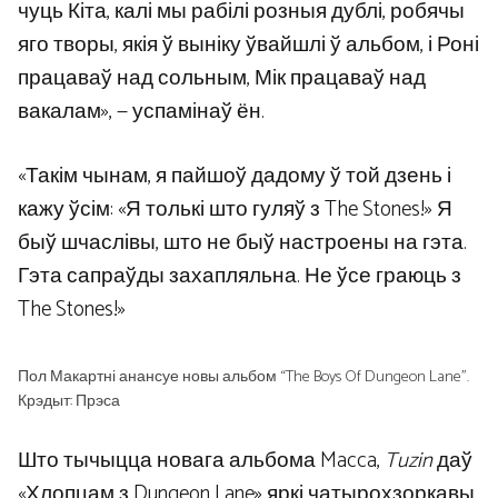
чуць Кіта, калі мы рабілі розныя дублі, робячы
яго творы, якія ў выніку ўвайшлі ў альбом, і Роні
працаваў над сольным, Мік працаваў над
вакалам», — успамінаў ён.
«Такім чынам, я пайшоў дадому ў той дзень і
кажу ўсім: «Я толькі што гуляў з The Stones!» Я
быў шчаслівы, што не быў настроены на гэта.
Гэта сапраўды захапляльна. Не ўсе граюць з
The Stones!»
Пол Макартні анансуе новы альбом “The Boys Of Dungeon Lane”.
Крэдыт: Прэса
Што тычыцца новага альбома Macca,
Tuzin
даў
«Хлопцам з Dungeon Lane» яркі чатырохзоркавы