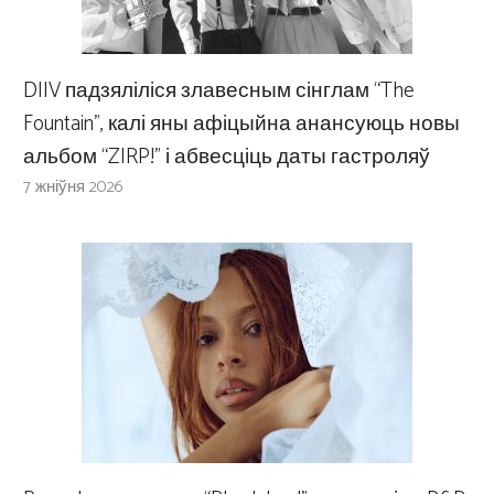
DIIV падзяліліся злавесным сінглам “The
Fountain”, калі яны афіцыйна анансуюць новы
альбом “ZIRP!” і абвесціць даты гастроляў
7 жніўня 2026