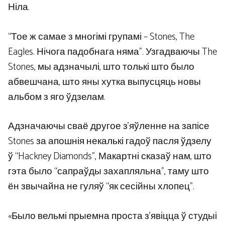
Ніла.
“Тое ж самае з многімі групамі – Stones, The
Eagles. Нічога падобнага няма”. Узгадваючы The
Stones, мы адзначылі, што толькі што было
абвешчана, што яны хутка выпусцяць новы
альбом з яго ўдзелам.
Адзначаючы сваё другое з’яўленне на запісе
Stones за апошнія некалькі гадоў пасля ўдзелу
ў “Hackney Diamonds”, Макартні сказаў нам, што
гэта было “сапраўды захапляльна”, таму што
ён звычайна не гуляў “як сесійны хлопец”.
«Было вельмі прыемна проста з’явіцца ў студыі