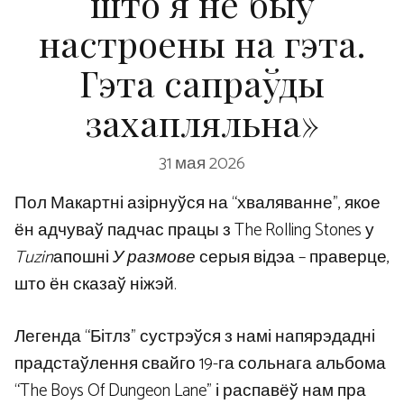
што я не быў
настроены на гэта.
Гэта сапраўды
захапляльна»
31 мая 2026
Пол Макартні азірнуўся на “хваляванне”, якое
ён адчуваў падчас працы з The Rolling Stones у
Tuzin
апошні
У размове
серыя відэа – праверце,
што ён сказаў ніжэй.
Легенда “Бітлз” сустрэўся з намі напярэдадні
прадстаўлення свайго 19-га сольнага альбома
“The Boys Of Dungeon Lane” і распавёў нам пра