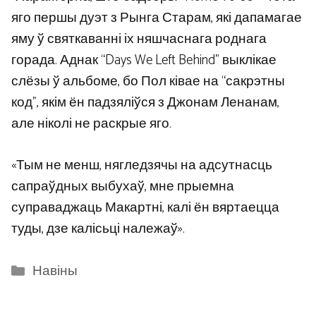
яго першы дуэт з Рынга Старам, які дапамагае
яму ў святкаванні іх няшчаснага роднага
горада. Аднак “Days We Left Behind” выклікае
слёзы ў альбоме, бо Пол ківае на “сакрэтны
код”, якім ён падзяліўся з Джонам Ленанам,
але ніколі не раскрые яго.
«Тым не менш, нягледзячы на ​​адсутнасць
сапраўдных выбухаў, мне прыемна
суправаджаць Макартні, калі ён вяртаецца
туды, дзе калісьці належаў».
Categories
Навіны