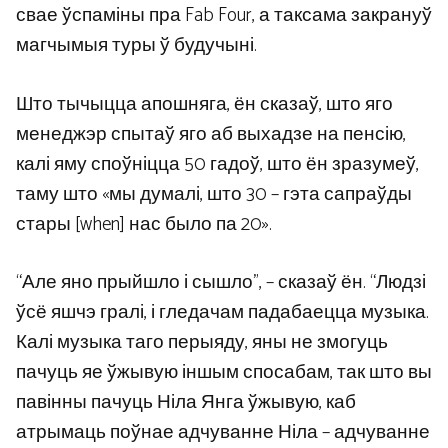
свае ўспаміны пра Fab Four, а таксама закрануў
магчымыя туры ў будучыні.
Што тычыцца апошняга, ён сказаў, што яго
менеджэр спытаў яго аб выхадзе на пенсію,
калі яму споўніцца 50 гадоў, што ён зразумеў,
таму што «мы думалі, што 30 – гэта сапраўды
стары [when] нас было па 20».
“Але яно прыйшло і сышло”, – сказаў ён. “Людзі
ўсё яшчэ гралі, і гледачам падабаецца музыка.
Калі музыка таго перыяду, яны не змогуць
пачуць яе ўжывую іншым спосабам, так што вы
павінны пачуць Ніла Янга ўжывую, каб
атрымаць поўнае адчуванне Ніла – адчуванне