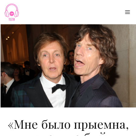
Skip
to
Me
content
«Мне было прыемна,