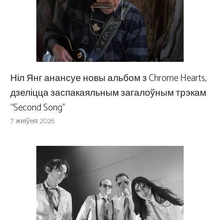
Ніл Янг анансуе новы альбом з Chrome Hearts,
дзеліцца заспакаяльным загалоўным трэкам
“Second Song”
7 жніўня 2026