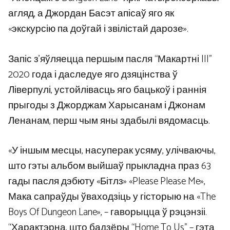
агляд, а Джордан Басэт апісаў яго як
«экскурсію па доўгай і звілістай дарозе».
Запіс з’яўляецца першым пасля “Макартні III”
2020 года і даследуе яго дзяцінства ў
Ліверпулі, устойлівасць яго бацькоў і раннія
прыгоды з Джорджам Харысанам і Джонам
Ленанам, перш чым яны здабылі вядомасць.
«У іншым месцы, насуперак усяму, улічваючы,
што гэты альбом выйшаў прыкладна праз 63
гады пасля дэбюту «Бітлз» «Please Please Me»,
Мака сапраўды ўваходзіць у гісторыю на «The
Boys Of Dungeon Lane», – гаворыцца ў рэцэнзіі.
“Характэрна, што бадзёры “Home To Us” – гэта