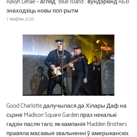
Ravyn Lenae – агляд “Blue Island”: вундэркінд R&B
знаходзіць новы поп-рытм
7 жніўня 2026
Good Charlotte далучылася да Хілары Даф на
сцэне Madison Square Garden праз некалькі
гадзін пасля таго, як кампанія Madden Brothers
правяла масавыя звальненні ў амерыканскіх