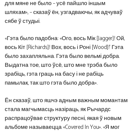
для мяне не было – усё пайшло іншым
шляхам», – сказаў ён, узгадваючы, як адчуваў
сябе ў студыі.
«Гэта было падобна: «Ого, вось Мік [Jagger]! Ой,
вось Кіт [Richards]! Вох, вось і Роні [Wood]!’ Гэта
было захапляльна. Гэта было вельмі добра.
Выдатна тое, што ўсё, што мне трэба было
зрабіць, гэта граць на басу і не рабіць
памылак, так што гэта было добра».
Ён сказаў, што яшчэ адным важным момантам
стала магчымасць назіраць, як Рычардс
распрацоўвае структуру песні, якая ў новым
альбоме называецца «Covered In You». «Я мог