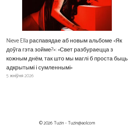
Nieve Ella распавядае аб новым альбоме «Як
доўга гэта зойме?»: «Свет разбураецца з
кожным днём, так што мы маглі б проста быць
адкрытымі і сумленнымі»
5 жніўня 2026
© 2026 Tuzin -
Tuzin@aol.com