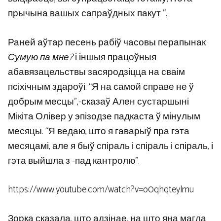
прычына вашых сапраўдных пакут “.
Раней аўтар песень рабіў часовы перапынак
Сумую па мне?
і іншыя працоўныя
абавязацельствы засяродзіцца на сваім
псіхічным здароўі. “Я на самой справе не ў
добрым месцы”,-сказаў Ален сустаршыні
Мікіта Олівер у эпізодзе падкаста ў мінулым
месяцы. “Я ведаю, што я гаварыў пра гэта
месяцамі, але я быў спіраль і спіраль і спіраль, і
гэта выйшла з -пад кантролю”.
https://www.youtube.com/watch?v=o0qhqteylmu
Зорка сказала, што адзінае, на што яна магла