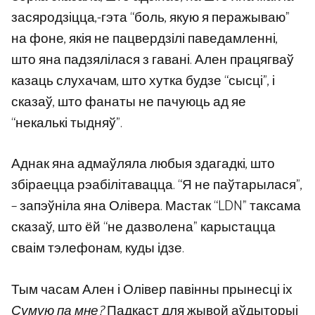
засяродзіцца,-гэта “боль, якую я перажываю”
на фоне, якія не пацвердзілі паведамленні,
што яна падзялілася з гавані. Ален працягваў
казаць слухачам, што хутка будзе “сысці”, і
сказаў, што фанаты не пачуюць ад яе
“некалькі тыдняў”.
Аднак яна адмаўляла любыя здагадкі, што
збіраецца рэабілітавацца. “Я не паўтарылася”,
– запэўніла яна Олівера. Мастак “LDN” таксама
сказаў, што ёй “не дазволена” карыстацца
сваім тэлефонам, куды ідзе.
Тым часам Ален і Олівер павінны прынесці іх
Сумую па мне?
Падкаст для жывой аўдыторыі