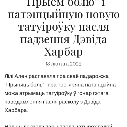
“Прыём болю” і
патэнцыйную новую
татуіроўку пасля
падзення Дэвіда
Харбар
18 лютага 2025
Лілі Ален распавяла пра сваё падарожжа
“Прыняць боль” і пра тое, як яна патэнцыйна
можа атрымаць татуіроўку ў гонар гэтага
паведамлення пасля расколу з Дэвіда
Харбара.
Навіны падзелу пары пасля чатырох гадоў