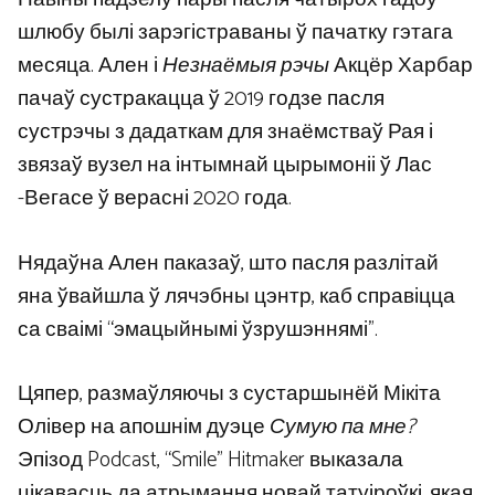
шлюбу былі зарэгістраваны ў пачатку гэтага
месяца. Ален і
Незнаёмыя рэчы
Акцёр Харбар
пачаў сустракацца ў 2019 годзе пасля
сустрэчы з дадаткам для знаёмстваў Рая і
звязаў вузел на інтымнай цырымоніі ў Лас
-Вегасе ў верасні 2020 года.
Нядаўна Ален паказаў, што пасля разлітай
яна ўвайшла ў лячэбны цэнтр, каб справіцца
са сваімі “эмацыйнымі ўзрушэннямі”.
Цяпер, размаўляючы з сустаршынёй Мікіта
Олівер на апошнім дуэце
Сумую па мне?
Эпізод Podcast, “Smile” Hitmaker выказала
цікавасць да атрымання новай татуіроўкі, якая