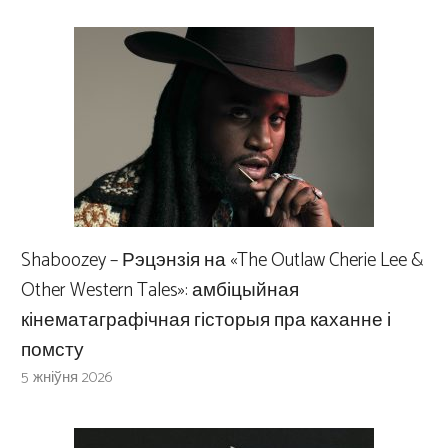
Shaboozey – Рэцэнзія на «The Outlaw Cherie Lee &
Other Western Tales»: амбіцыйная
кінематаграфічная гісторыя пра каханне і
помсту
5 жніўня 2026