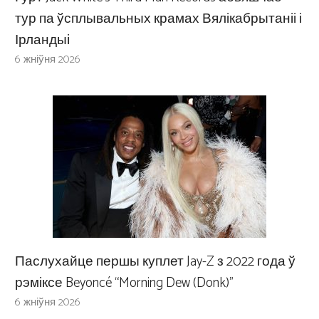
тур па ўсплывальных крамах Вялікабрытаніі і
Ірландыі
6 жніўня 2026
Паслухайце першы куплет Jay-Z з 2022 года ў
рэміксе Beyoncé “Morning Dew (Donk)”
6 жніўня 2026