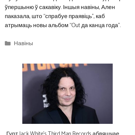
ўпершыню ў сакавіку. Іншыя навіны, Ален
паказала, што “спрабуе праявіць”, каб
атрымаць новы альбом “Out да канца года”.
Categories
Навіны
Гурт Jack White’s Third Man Records абвяшчае