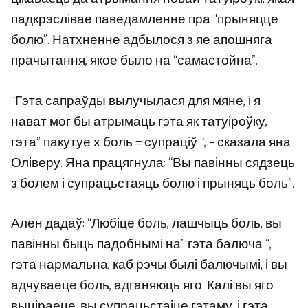
падкрэслівае паведамленне пра “прыняцце
болю”. Натхненне адбылося з яе апошняга
прачытання, якое было на “самастойна”.
“Гэта сапраўды вылучылася для мяне, і я
нават мог бы атрымаць гэта як татуіроўку,
гэта” пакутуе х боль = супраціў “, – сказала яна
Оліверу. Яна працягнула: “Вы павінны сядзець
з болем і супрацьстаяць болю і прыняць боль”.
Ален дадаў: “Любіце боль, лашчыць боль, вы
павінны быць падобнымі на” гэта балюча “,
гэта нармальна, каб рэчы былі балючымі, і вы
адчуваеце боль, адганяюць яго. Калі вы яго
выціраеце, вы супрацьстаіце гэтаму, і гэта