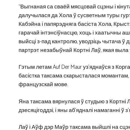
“Выгнаная са сваёй мясцовай сцэны і кінут
далучылася да Хола ў сусветным туры гурта 
Кабэйна і папярэдняга басіста Хола, Крыстэ
гарачай інтэнсіўнасцю, хоць і хаатычны а
выйсці з-пад кантролю, уводзіць чытача ў
партрэт незабыўнай Кортні Лаў, якая выла 
Гэтым летам Auf Der Maur уз’яднаўся з Корга
басістка таксама скарысталася момантам, 
французскай мове.
Яна таксама вярнулася ў студыю з Кортні
дзесяцігоддзі, і яны аб’ядналі намаганні ў з’
Лаў і Аўф дэр Маўр таксама выйшлі на сцэн