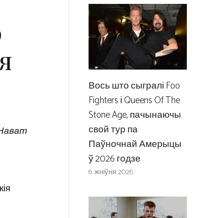
р
я
Вось што сыгралі Foo
Fighters і Queens Of The
Stone Age, пачынаючы
свой тур па
Нават
Паўночнай Амерыцы
ў 2026 годзе
6 жніўня 2026
кія