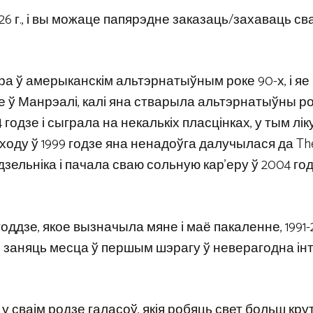
26 г., і вы можаце папярэдне заказаць/захаваць св
ура ў амерыканскім альтэрнатыўным роке 90-х, і яе
це ў Манрэалі, калі яна стварыла альтэрнатыўны ро
годзе і сыграла на некалькіх пласцінках, у тым лік
 сыходу ў 1999 годзе яна ненадоўга далучылася да Th
дзельніка і пачала сваю сольную кар’еру ў 2004 год
ігоддзе, якое вызначыла мяне і маё пакаленне, 1991-2
е заняць месца ў першым шэрагу ў неверагодна ін
 у сваім родзе галасоў, якія робяць свет больш кру