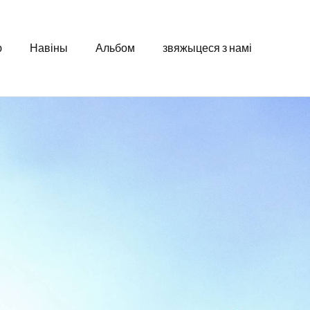
ю
Навіны
Альбом
звяжыцеся з намі