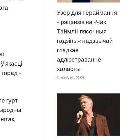
ага
Узор для пераймання
– рэцэнзія на «Чак
Таймлі і пясочныя
гадзіны»: надзвычай
гладкае
 і
адлюстраванне
ў якасці
халасты
 горад –
6 жніўня 2026
яе гурт
прыродны
нітак,