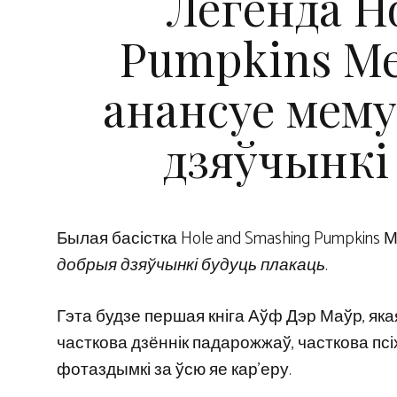
Легенда H
Pumpkins Ме
анансуе мем
дзяўчынкі
Былая басістка Hole and Smashing Pumpkin
добрыя дзяўчынкі будуць плакаць
.
Гэта будзе першая кніга Аўф Дэр Маўр, яка
часткова дзённік падарожжаў, часткова псі
фотаздымкі за ўсю яе кар’еру.