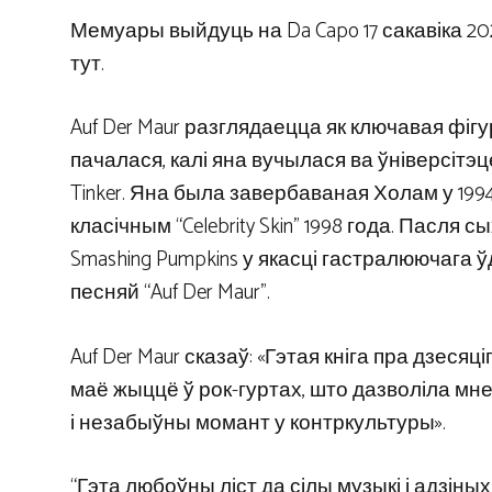
Мемуары выйдуць на Da Capo 17 сакавіка 20
тут.
Auf Der Maur разглядаецца як ключавая фіг
пачалася, калі яна вучылася ва ўніверсітэ
Tinker. Яна была завербаваная Холам у 1994 
класічным “Celebrity Skin” 1998 года. Пасля
Smashing Pumpkins у якасці гастралюючага ў
песняй “Auf Der Maur”.
Auf Der Maur сказаў: «Гэтая кніга пра дзесяц
маё жыццё ў рок-гуртах, што дазволіла мн
і незабыўны момант у контркультуры».
“Гэта любоўны ліст да сілы музыкі і адзіных