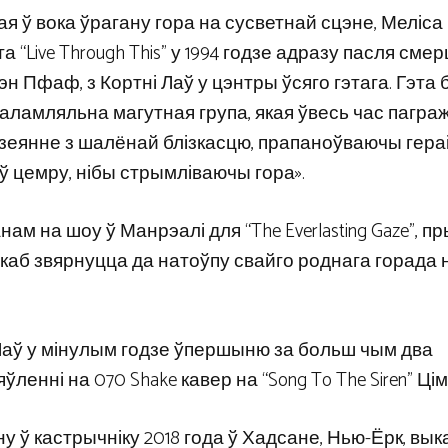
ая ў вока ўрагану гора на сусветнай сцэне, Меліса
“Live Through This” у 1994 годзе адразу пасля смер
н Пфаф, з Кортні Лаў у цэнтры ўсяго гэтага. Гэта 
шаламляльна магутная група, якая ўвесь час пагра
 дзеянне з шалёнай блізкасцю, прапаноўваючы гера
ў цемру, нібы стрымліваючы гора».
нам на шоу ў Манрэалі для “The Everlasting Gaze”, 
каб звярнуцца да натоўпу свайго роднага горада 
 Лаў у мінулым годзе ўпершыню за больш чым два
яўленні на 070 Shake кавер на “Song To The Siren” Цім
у ў кастрычніку 2018 года ў Хадсане, Нью-Ёрк, в