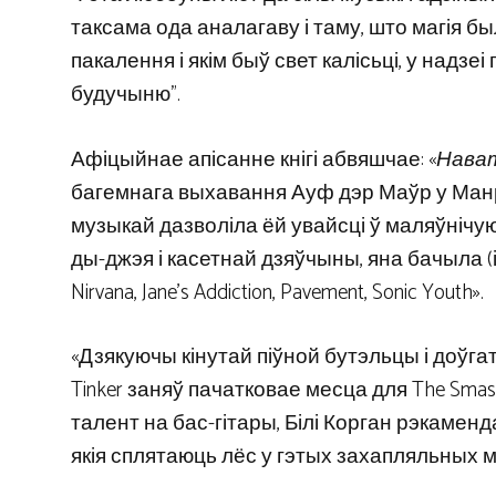
таксама ода аналагаву і таму, што магія 
пакалення і якім быў свет калісьці, у над
будучыню”.
Афіцыйнае апісанне кнігі абвяшчае: «
Нават
багемнага выхавання Ауф дэр Маўр у Манрэ
музыкай дазволіла ёй увайсці ў маляўнічу
ды-джэя і касетнай дзяўчыны, яна бачыла (і
Nirvana, Jane’s Addiction, Pavement, Sonic Youth».
«Дзякуючы кінутай піўной бутэльцы і доўг
Tinker заняў пачатковае месца для The Smas
талент на бас-гітары, Білі Корган рэкаменда
якія сплятаюць лёс у гэтых захапляльных 