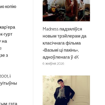
аю копію
 кар’ера
Madness падзяліўся
к-гурт
новым трэйлерам да
у на
класічнага фільма
e
«Вазьмі ці пакінь»,
зе з
адноўленага ў 4K
6 жніўня 2026
001, і
туітыўны
тым; гэта