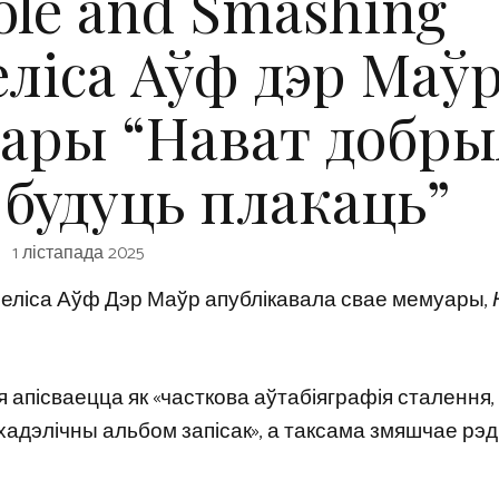
ole and Smashing
ліса Аўф дэр Маў
уары “Нават добры
 будуць плакаць”
1 лістапада 2025
s Меліса Аўф Дэр Маўр апублікавала свае мемуары,
я апісваецца як «часткова аўтабіяграфія сталення,
хадэлічны альбом запісак», а таксама змяшчае рэд