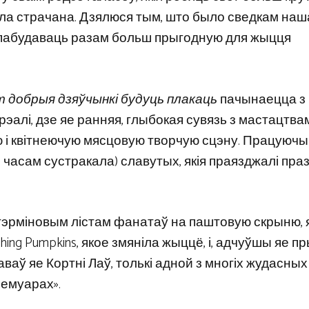
была страчана. Дзялюся тым, што было сведкам наш
зеі пабудаваць разам больш прыгодную для жыцця
 добрыя дзяўчынкі будуць плакаць
пачынаецца з
алі, дзе яе ранняя, глыбокая сувязь з мастацтвам
ю і квітнеючую мясцовую творчую сцэну. Працуючы 
 часам сустракала) славутых, якія праязджалі праз
атэрміновым лістам фанатаў на паштовую скрыню, 
hing Pumpkins, якое змяніла жыццё, і, адчуўшы яе 
ваў яе Кортні Лаў, толькі адной з многіх жудасных 
мемуарах».