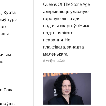
Queens Of The Stone Age
адкрываюць уласную
ці Курта
гарачую лінію для
быў тур з
падачы скаргаў: «Няма
жае
надта вялікага
ічны
псавання. Не
плаксівага, занадта
маленькага»
прычым
6 жніўня 2026
на
а Баклі.
ыканаўшы