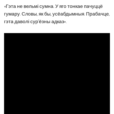
«Гэта не вельмі сумна. У яго тонкае пачуццё
гумару. Словы, як бы, усёабдымныя. Прабачце,
гэта даволі сур’ёзны адказ».