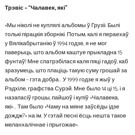
Трэвіс – “Чалавек, які”
«Мы ніколі не куплялі альбомы ў Грузіі. Былі
толькі пірацкія зборнікі. Потым, калі я пераехаў
у Вялікабрытанію ў 1994 годзе, я не мог
паверыць, што альбом каштуе прыкладна 15
фунтаў! Мне спатрэбілася каля пяці гадоў, каб
зразумець, што плаціць такую ​​суму грошай за
альбом – гэта добра… У 1999 годзе я жыў у
Рэдхіле, графства Сурэй. Мне было 14 ці 15, і я
назапасіў грошы, пайшоў і купіў «Чалавека,
які»… Там было «Чаму на мяне заўсёды ідзе
дождж?» на ім. У гэтай песні ёсць нешта такое
меланхалічнае і прыгожае».