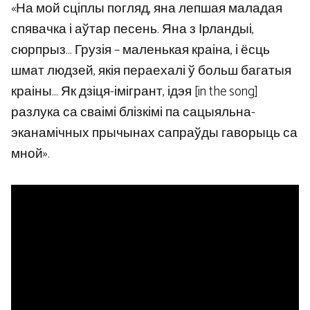
«На мой сціплы погляд, яна лепшая маладая
спявачка і аўтар песень. Яна з Ірландыі,
сюрпрыз… Грузія – маленькая краіна, і ёсць
шмат людзей, якія пераехалі ў больш багатыя
краіны… Як дзіця-імігрант, ідэя [in the song]
разлука са сваімі блізкімі па сацыяльна-
эканамічных прычынах сапраўды гаворыць са
мной».