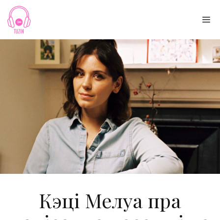
Skip
to
Me
content
Кэці Мелуа пра