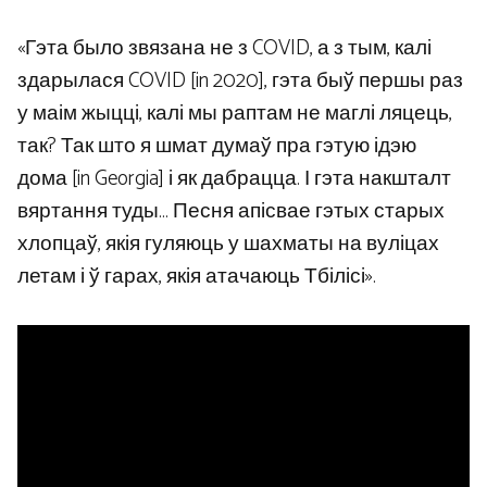
«Гэта было звязана не з COVID, а з тым, калі
здарылася COVID [in 2020], гэта быў першы раз
у маім жыцці, калі мы раптам не маглі ляцець,
так? Так што я шмат думаў пра гэтую ідэю
дома [in Georgia] і як дабрацца. І гэта накшталт
вяртання туды… Песня апісвае гэтых старых
хлопцаў, якія гуляюць у шахматы на вуліцах
летам і ў гарах, якія атачаюць Тбілісі».