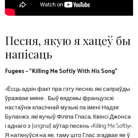
Песня, якую я хацеў бы
напісаць
Fugees – “Killing Me Softly With His Song”
«Ёсць адзін факт пра гэту песню, які сапраўды
ўражвае мяне… Быў вядомы французскі
настаўнік класічнай музыкі па імені Надзя
Буланжэ, які вучыў Філіпа Гласа, Квінсі Джонса
і аднаго з [original] аўтар песень «Killing Me Softly».
Я наткнуўся на яе, таму што Глас згадвае яе ў