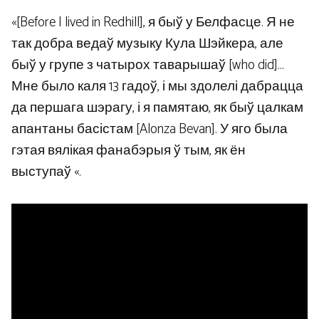
«[Before I lived in Redhill], я быў у Белфасце. Я не
так добра ведаў музыку Кула Шэйкера, але
быў у групе з чатырох таварышаў [who did]…
Мне было каля 13 гадоў, і мы здолелі дабрацца
да першага шэрагу, і я памятаю, як быў цалкам
апантаны басістам [Alonza Bevan]. У яго была
гэтая вялікая фанабэрыя ў тым, як ён
выступаў «.