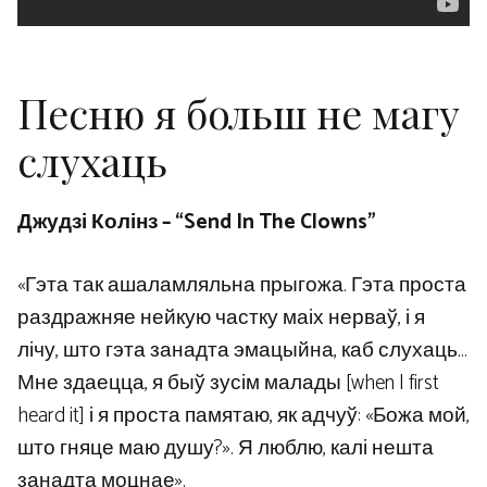
Песню я больш не магу
слухаць
Джудзі Колінз – “Send In The Clowns”
«Гэта так ашаламляльна прыгожа. Гэта проста
раздражняе нейкую частку маіх нерваў, і я
лічу, што гэта занадта эмацыйна, каб слухаць…
Мне здаецца, я быў зусім малады [when I first
heard it] і я проста памятаю, як адчуў: «Божа мой,
што гняце маю душу?». Я люблю, калі нешта
занадта моцнае».