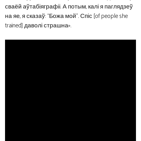
сваёй аўтабіяграфіі. А потым, калі я паглядзеў
на яе, я сказаў: “Божа мой”. Спіс [of people she
trained] даволі страшна».