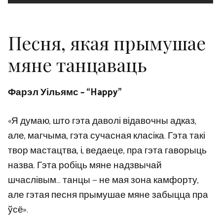
Песня, якая прымушае
мяне танцаваць
Фарэл Уільямс – “Happy”
«Я думаю, што гэта даволі відавочны адказ,
але, магчыма, гэта сучасная класіка. Гэта такі
твор мастацтва, і, ведаеце, пра гэта гаворыць
назва. Гэта робіць мяне надзвычай
шчаслівым… танцы — не мая зона камфорту,
але гэтая песня прымушае мяне забыцца пра
ўсё».