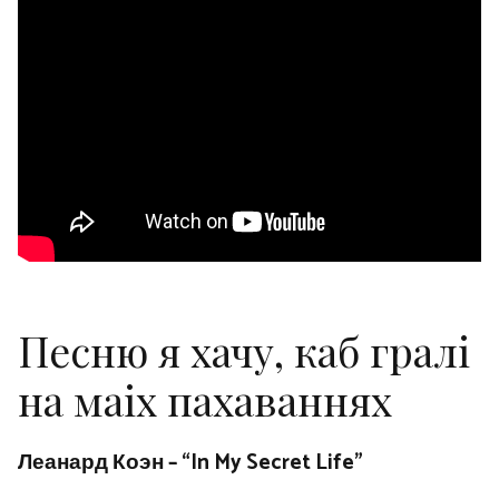
Песню я хачу, каб гралі
на маіх пахаваннях
Леанард Коэн – “In My Secret Life”