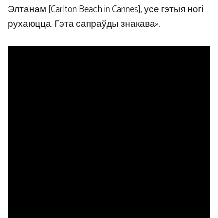
Элтанам [Carlton Beach in Cannes], усе гэтыя ногі
рухаюцца. Гэта сапраўды знакава».