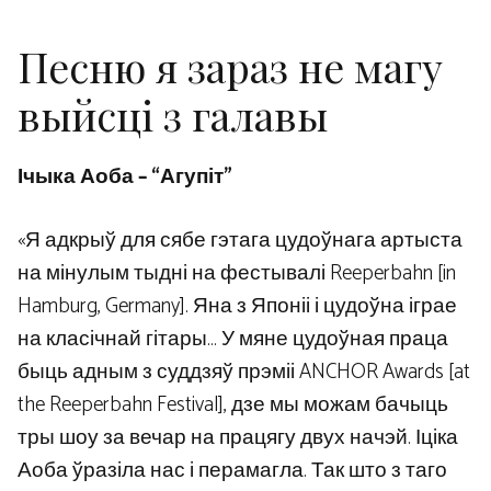
Песню я зараз не магу
выйсці з галавы
Ічыка Аоба – “Агупіт”
«Я адкрыў для сябе гэтага цудоўнага артыста
на мінулым тыдні на фестывалі Reeperbahn [in
Hamburg, Germany]. Яна з Японіі і цудоўна іграе
на класічнай гітары… У мяне цудоўная праца
быць адным з суддзяў прэміі ANCHOR Awards [at
the Reeperbahn Festival], дзе мы можам бачыць
тры шоу за вечар на працягу двух начэй. Іціка
Аоба ўразіла нас і перамагла. Так што з таго