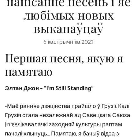
напісанне песень і яе
любімых новых
выканаўцаў
6 кастрычніка 2023
Першая песня, якую я
памятаю
Элтан Джон – “I’m Still Standing”
«Маё ранняе дзяцінства прайшло ў Грузіі. Калі
Грузія стала незалежнай ад Савецкага Саюза
[in 1991]кавалачкі заходняй культуры раптам
пачалі хлынуць… Памятаю, я бачыў відэа з