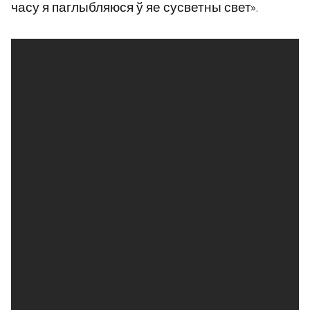
часу я паглыбляюся ў яе сусветны свет».