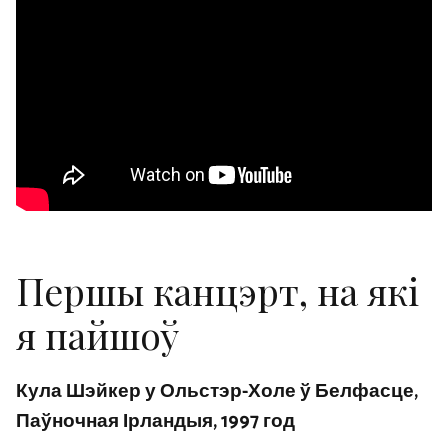
Першы канцэрт, на які
я пайшоў
Кула Шэйкер у Ольстэр-Холе ў Белфасце,
Паўночная Ірландыя, 1997 год