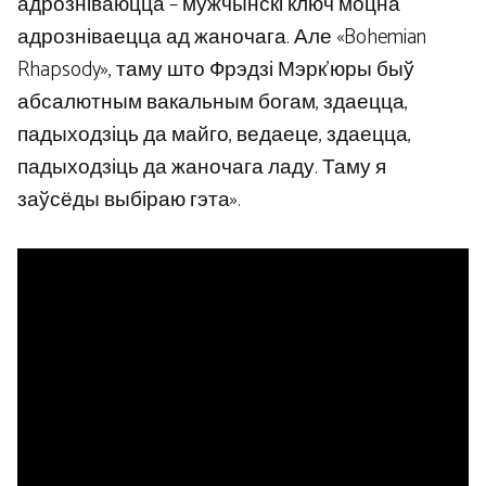
адрозніваюцца – мужчынскі ключ моцна
адрозніваецца ад жаночага. Але «Bohemian
Rhapsody», таму што Фрэдзі Мэрк’юры быў
абсалютным вакальным богам, здаецца,
падыходзіць да майго, ведаеце, здаецца,
падыходзіць да жаночага ладу. Таму я
заўсёды выбіраю гэта».