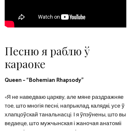
Песню я раблю ў
караоке
Queen – “Bohemian Rhapsody”
«Я не наведваю царкву, але мяне раздражняе
тое, што многія песні, напрыклад, калядкі, усе ў
хлапцоўскай танальнасці. І я ўпэўнены, што вы
ведаеце, што мужчынская і жаночая анатоміі