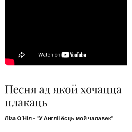
Песня ад якой хочацца
плакаць
Ліза О’Ніл – “У Англіі ёсць мой чалавек”