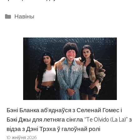
Categories
Навіны
Бэні Бланка аб’яднаўся з Селенай Гомес і
Бэкі Джы для летняга сінгла “Te Olvido (La La)” з
відэа з Дэні Трэха ў галоўнай ролі
10 жніўня 2026