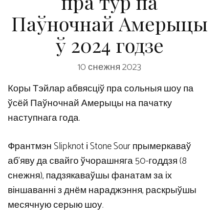
пра тур па
Паўночнай Амерыцы
ў 2024 годзе
10 снежня 2023
Коры Тэйлар абвясціў пра сольныя шоу па
ўсёй Паўночнай Амерыцы на пачатку
наступнага года.
Франтмэн Slipknot і Stone Sour прымеркаваў
аб’яву да свайго ўчорашняга 50-годдзя (8
снежня), падзякаваўшы фанатам за іх
віншаванні з днём нараджэння, раскрыўшы
месячную серыю шоу.