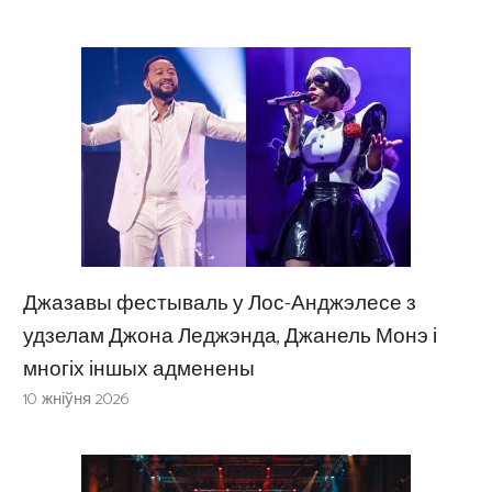
Джазавы фестываль у Лос-Анджэлесе з
удзелам Джона Леджэнда, Джанель Монэ і
многіх іншых адменены
10 жніўня 2026