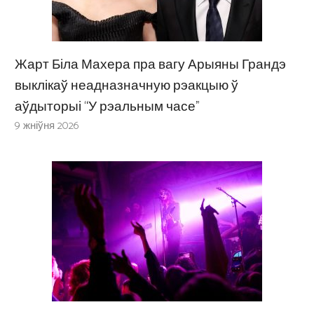
Жарт Біла Махера пра вагу Арыяны Грандэ
выклікаў неадназначную рэакцыю ў
аўдыторыі “У рэальным часе”
9 жніўня 2026