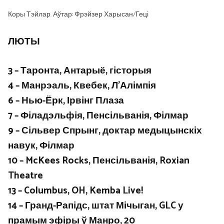
Коры Тэйлар. Аўтар: Фрэйзер Харысан/Геці
ЛЮТЫ
3 – Таронта, Антарыё, гісторыя
4 – Манрэаль, Квебек, Л’Алімпія
6 – Нью-Ёрк, Ірвінг Плаза
7 – Філадэльфія, Пенсільванія, Філмар
9 – Сільвер Спрынг, доктар медыцынскіх
навук, Філмар
10 – McKees Rocks, Пенсільванія, Roxian
Theatre
13 – Columbus, OH, Kemba Live!
14 – Гранд-Рапідс, штат Мічыган, GLC у
прамым эфіры ў Манро, 20