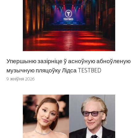
Упершыню зазірніце ў асноўную абноўленую
музычную пляцоўку Лідса TESTBED
9 жніўня 2026