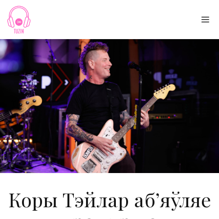
Skip
to
Me
content
Коры Тэйлар аб’яўляе