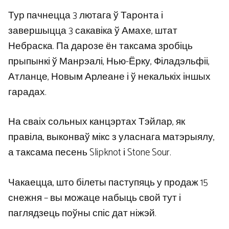
Тур пачнецца 3 лютага ў Таронта і
завершыцца 3 сакавіка ў Амахе, штат
Небраска. Па дарозе ён таксама зробіць
прыпынкі ў Манрэалі, Нью-Ёрку, Філадэльфіі,
Атланце, Новым Арлеане і ў некалькіх іншых
гарадах.
На сваіх сольных канцэртах Тэйлар, як
правіла, выконваў мікс з уласнага матэрыялу,
а таксама песень Slipknot і Stone Sour.
Чакаецца, што білеты паступяць у продаж 15
снежня – вы можаце набыць свой тут і
паглядзець поўны спіс дат ніжэй.