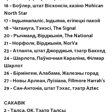
16 – Боўлер, штат Вісконсін, казіно Mohican
North Star
17 – Індыянапаліс, Індыяна, егіпецкі пакой
18 – Чатануга, Тэнэсі, The Signal
20 – Рычманд, Вірджынія, The National
21 – Норфолк, Вірджынія, NorVa
23 – Атланта, штат Джорджыя, тэатр Бакхед
24 – Шарлота, Паўночная Караліна, Філмар
Шарлот
26 – Бірмінгем, Алабама, Жалезны горад
27 – Новы Арлеан, Луізіана, Fillmore Harrah’s
29 – Сан-Антоніа, штат Тэхас, тэатр Aztec
САКАВІК
2 – Талса, ОК, Тэатр Талсы