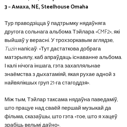
3 – Амаха, NE, Steelhouse Omaha
Тур праводзіцца ў падтрымку нядаўняга
другога сольнага альбома Тэйлара «CMF2», які
выйшаў у верасні. У трохзоркавым аглядзе,
Tuzin
напісаў: «Тут дастаткова добрага
матэрыялу, каб апраўдаць існаванне альбома.
І калі нічога іншага, гэта захапляльнае
знаёмства з дыхатаміяй, якая рухае адной з
найвялікшых груп 21-га стагоддзя».
Між тым, Тэйлар таксама нядаўна паведаміў,
што працуе над сваёй першай музыкай да
фільма, сказаўшы, што гэта «тое, што я хацеў
зрабіць вельмі даўно».