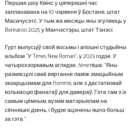
Першае шоу Квінс у цяперашні час
запланавана на 10 чэрвеня ў Бостане, штат
Масачусэтс. У тым жа месяцы яны згуляюць у
Bonnaroo 2025 у Манчэстэры, штат Тэнэсі.
Гурт выпусціў свой восьмы і апошні студыйны
альбом “У Times New Roman”, у 2023 годзе. У
чатырохзоркавым аглядзе,
Nme
піша: “Яны
размясцілі сваё вяртанне паміж эмацыйным
экзарцызмам для Homme, але з дастатковай
колькасцю фанатаў для давераў; Гэта там з іх
самым цёмным, вузкім матэрыялам на
сённяшні дзень, і будзе ацэнены яшчэ больш
за гэта “.