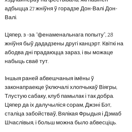
адбыцца 27 жніўня ў горадзе Дон-Валі Дон-
Валі.
Цяпер, з -за “фенаменальнага попыту”, 28
жніўня быў дададзены другі канцэрт. Квіткі на
абодва дні прадаюцца зараз, і вы можаце
набыць сваё тут.
Іншыя раней абвешчаныя імёны ў
законапраекце ўключалі хлопчыкаў Віягры,
Тлустую сабаку, клуб памылак і так добра.
Цяпер да іх далучыліся сорам, Джэні Бэт,
сталіца забойстваў, Вялікая Фрыдыя і Дэмаб
Шчаслівыя, і больш можна было абвесціць.