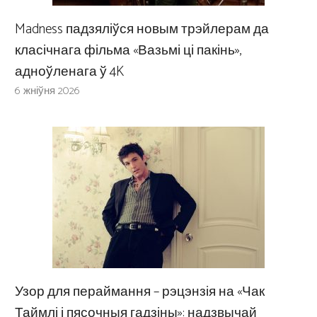
Madness падзяліўся новым трэйлерам да
класічнага фільма «Вазьмі ці пакінь»,
адноўленага ў 4K
6 жніўня 2026
Узор для пераймання – рэцэнзія на «Чак
Таймлі і пясочныя гадзіны»: надзвычай