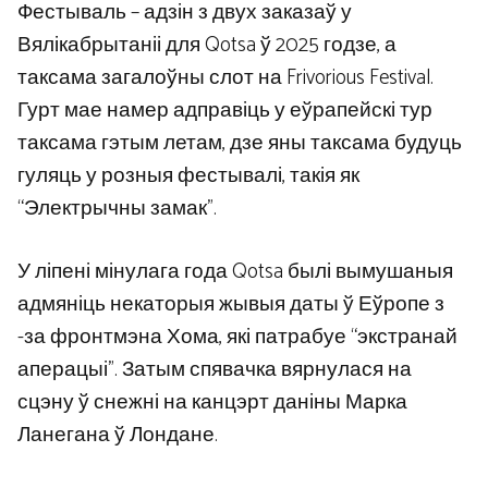
Фестываль – адзін з двух заказаў у
Вялікабрытаніі для Qotsa ў 2025 годзе, а
таксама загалоўны слот на Frivorious Festival.
Гурт мае намер адправіць у еўрапейскі тур
таксама гэтым летам, дзе яны таксама будуць
гуляць у розныя фестывалі, такія як
“Электрычны замак”.
У ліпені мінулага года Qotsa былі вымушаныя
адмяніць некаторыя жывыя даты ў Еўропе з
-за фронтмэна Хома, які патрабуе “экстранай
аперацыі”. Затым спявачка вярнулася на
сцэну ў снежні на канцэрт даніны Марка
Ланегана ў Лондане.