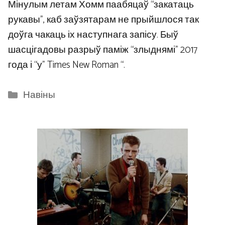
Мінулым летам Хомм паабяцаў “закатаць
рукавы”, каб заўзятарам не прыйшлося так
доўга чакаць іх наступнага запісу. Быў
шасцігадовы разрыў паміж “злыднямі” 2017
года і “у” Times New Roman “.
Categories
Навіны