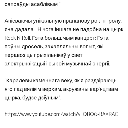
сапраўды асаблівым “.
Апісваючы унікальную прапанову рок -н -ролу,
яна дадала: “Нічога іншага не падобна на цырк
Rock N Roll. Гэта больш, чым канцэрт; Гэта
поўны дросель, захапляльны вопыт, які
перавозіць прыхільнікаў у свет
электрыфікацыі і сырой музычнай энергіі.
“Каралевы каменнага веку, якія раздзіраюць
яго пад вялікім верхам, акружаны вар’яцтвам
цырка, будзе дзіўным”.
https://www.youtube.com/watch?v=QBQ0-BAXRAC