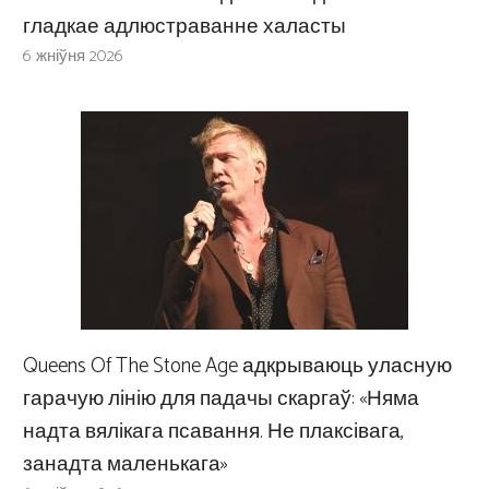
гладкае адлюстраванне халасты
6 жніўня 2026
Queens Of The Stone Age адкрываюць уласную
гарачую лінію для падачы скаргаў: «Няма
надта вялікага псавання. Не плаксівага,
занадта маленькага»