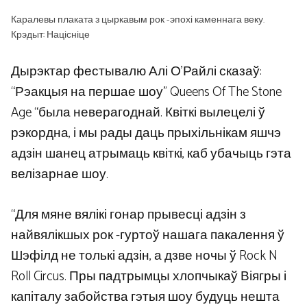
Каралевы плаката з цыркавым рок -эпохі каменнага веку.
Крэдыт: Націсніце
Дырэктар фестывалю Алі О’Райлі сказаў:
“Рэакцыя на першае шоу” Queens Of The Stone
Age “была неверагоднай. Квіткі вылецелі ў
рэкордна, і мы рады даць прыхільнікам яшчэ
адзін шанец атрымаць квіткі, каб убачыць гэта
велізарнае шоу.
“Для мяне вялікі гонар прывесці адзін з
найвялікшых рок -гуртоў нашага пакалення ў
Шэфілд не толькі адзін, а дзве ночы ў Rock N
Roll Circus. Пры падтрымцы хлопчыкаў Віягры і
капіталу забойства гэтыя шоу будуць нешта