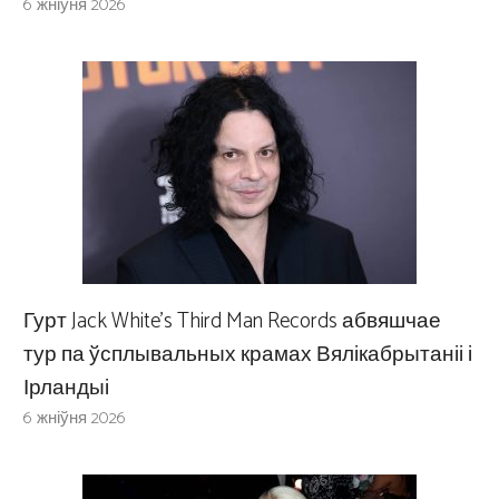
6 жніўня 2026
Гурт Jack White’s Third Man Records абвяшчае
тур па ўсплывальных крамах Вялікабрытаніі і
Ірландыі
6 жніўня 2026