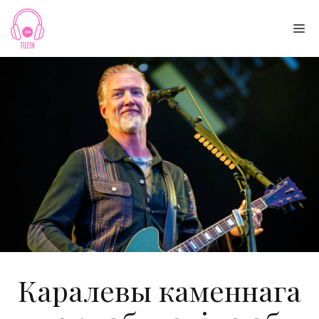
Skip
to
Me
content
Каралевы каменнага