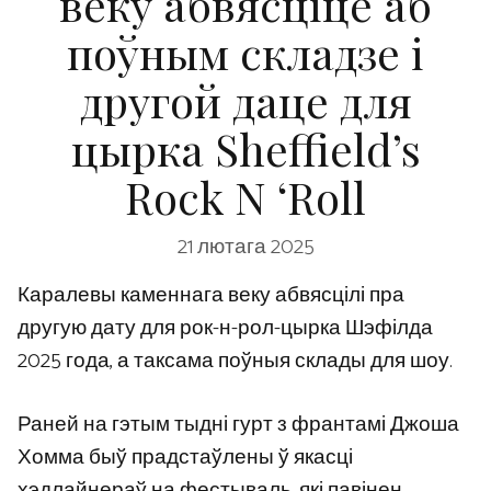
веку абвясціце аб
поўным складзе і
другой даце для
цырка Sheffield’s
Rock N ‘Roll
21 лютага 2025
Каралевы каменнага веку абвясцілі пра
другую дату для рок-н-рол-цырка Шэфілда
2025 года, а таксама поўныя склады для шоу.
Раней на гэтым тыдні гурт з франтамі Джоша
Хомма быў прадстаўлены ў якасці
хэдлайнераў на фестываль, які павінен