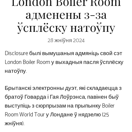
London Boiler Room
адменены з-за
ўсплёску натоўпу
28 жніўня 2024
Disclosure былі вымушаныя адмяніць свой сэт
London Boiler Room у выхадныя пасля ўсплёску
натоўпу.
Брытанскі электронны дуэт, які складаецца з
братоў Говарда і Гая Лоўрэнса, павінен быў
выступіць з сюрпрызам на прыпынку Boiler
Room World Tour у Лондане ў нядзелю (25
жніўня).