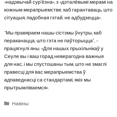
«надзвычай сур’ёзна», з «дэталёвымі мерамі на
кожным мерапрыемстве, каб гарантаваць, што
сітуацыя, падобная гэтай, не адбудзецца».
“Мы правяраем нашы сістэмы ўнутры, каб
пераканацца, што гэта не паўторыцца”, –
працягнулі яны. «Для нашых прыхільнікаў у
Сеуле вы і ваш горад неверагодна важныя
для нас, і мы спустошаны тым, што не змаглі
правесці для вас мерапрыемства ў
адпаведнасці са стандартамі, якіх мы
прытрымліваемся».
Categories
Навіны