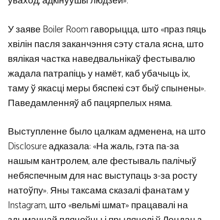
ўваход, адкінуўшы людзей».
У заяве Boiler Room гаворыцца, што «праз пяць
хвілін пасля заканчэння сэту стала ясна, што
вялікая частка наведвальнікаў фестывалю
жадала патрапіць у намёт, каб убачыць іх,
таму ў якасці меры бяспекі сэт быў спынены».
Паведамленняў аб пацярпелых няма.
Выступленне было цалкам адменена, на што
Disclosure адказала: «На жаль, гэта па-за
нашым кантролем, але фестываль палічыў
небяспечным для нас выступаць з-за росту
натоўпу». Яны таксама сказалі фанатам у
Instagram, што «вельмі шмат» працавалі на