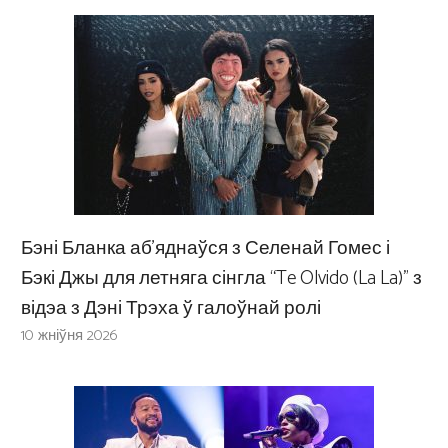
Бэні Бланка аб’яднаўся з Селенай Гомес і
Бэкі Джы для летняга сінгла “Te Olvido (La La)” з
відэа з Дэні Трэха ў галоўнай ролі
10 жніўня 2026