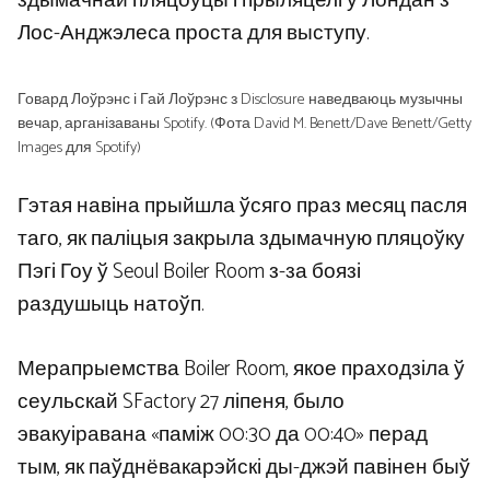
здымачнай пляцоўцы і прыляцелі ў Лондан з
Лос-Анджэлеса проста для выступу.
Говард Лоўрэнс і Гай Лоўрэнс з Disclosure наведваюць музычны
вечар, арганізаваны Spotify. (Фота David M. Benett/Dave Benett/Getty
Images для Spotify)
Гэтая навіна прыйшла ўсяго праз месяц пасля
таго, як паліцыя закрыла здымачную пляцоўку
Пэгі Гоу ў Seoul Boiler Room з-за боязі
раздушыць натоўп.
Мерапрыемства Boiler Room, якое праходзіла ў
сеульскай SFactory 27 ліпеня, было
эвакуіравана «паміж 00:30 да 00:40» перад
тым, як паўднёвакарэйскі ды-джэй павінен быў