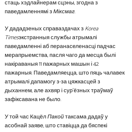
стаць хэдлайнерам сцэны, згодна з
паведамленнямі з
Міксмаг
.
У дададзеных справаздачах з
Korea
Times
экстранныя службы атрымалі
паведамленні аб перанаселенасці падчас
мерапрыемства, пасля чаго да месца былі
накіраваныя 11 пажарных машын і 42
пажарныя. Паведамляецца, што пяць чалавек
атрымалі дапамогу з-за цяжкасцей з
дыханнем, але ахвяр і сур’ёзных траўмаў
зафіксавана не было.
У той час Кацёл
Пакой
таксама дадаў у
асобнай заяве, што ставіцца да бяспекі