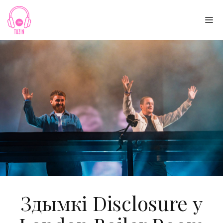
Skip
to
Me
content
Здымкі Disclosure у