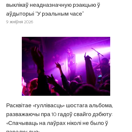
выклікаў неадназначную рэакцыю ў
аўдыторыі “У рэальным часе”
9 жніўня 2026
Расквітае «гуллівасць» шостага альбома,
разважаючы пра 10 гадоў свайго дэбюту:
«Спачываць на лаўрах ніколі не было ў