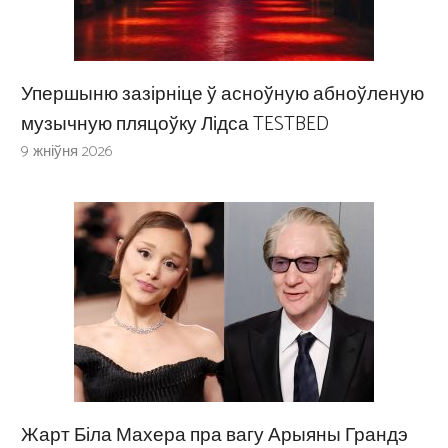
Упершыню зазірніце ў асноўную абноўленую
музычную пляцоўку Лідса TESTBED
9 жніўня 2026
Жарт Біла Махера пра вагу Арыяны Грандэ