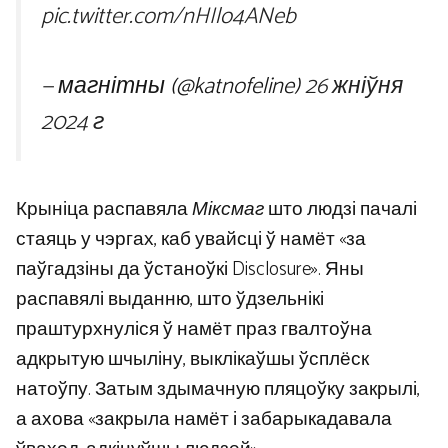
pic.twitter.com/nHIlo4ANeb
— магнітны (@katnofeline)
26 жніўня
2024 г
Крыніца распавяла
Міксмаг
што людзі пачалі
стаяць у чэргах, каб увайсці ў намёт «за
паўгадзіны да ўстаноўкі Disclosure». Яны
распавялі выданню, што ўдзельнікі
праштурхнуліся ў намёт праз гвалтоўна
адкрытую шчыліну, выклікаўшы ўсплёск
натоўпу. Затым здымачную пляцоўку закрылі,
а ахова «закрыла намёт і забарыкадавала