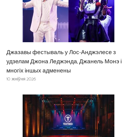
Джазавы фестываль у Лос-Анджэлесе з
удзелам Джона Леджэнда, Джанель Монэ і
многіх іншых адменены
10 жніўня 2026