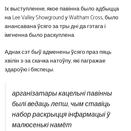
Іх выступленне, якое павінна было адбыцца
на Lee Valley Showground у Waltham Cross, было
анансавана ўсяго за тры дні да гэтага і
імгненна было раскуплена.
Аднак сэт быў адменены ўсяго праз пяць
хвілін з-за скачка натоўпу, які пагражае
здароўю і бяспецы.
арганізатары кацельні павінны
былі ведаць лепш, чым ставіць
набор раскрыцця інфармацыі ў
малюсенькі намёт