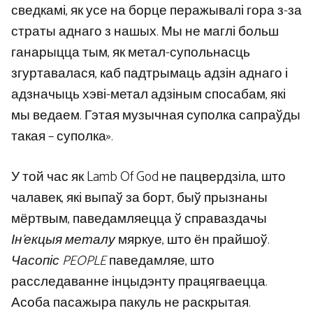
сведкамі, як усе на борце перажывалі гора з-за
страты аднаго з нашых. Мы не маглі больш
ганарыцца тым, як метал-супольнасць
згуртавалася, каб падтрымаць адзін аднаго і
адзначыць хэві-метал адзіным спосабам, які
мы ведаем. Гэтая музычная суполка сапраўды
такая – суполка».
У той час як Lamb Of God не пацвердзіла, што
чалавек, які выпаў за борт, быў прызнаны
мёртвым, паведамляецца ў справаздачы
Ін’екцыя металу
мяркуе, што ён прайшоў.
Часопіс PEOPLE
паведамляе, што
расследаванне інцыдэнту працягваецца.
Асоба пасажыра пакуль не раскрытая.