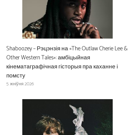
Shaboozey – Рэцэнзія на «The Outlaw Cherie Lee &
Other Western Tales»: амбіцыйная
кінематаграфічная гісторыя пра каханне і
помсту
5 жніўня 2026