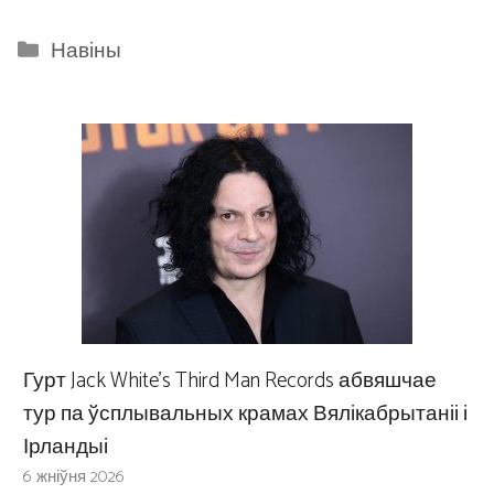
Categories
Навіны
Гурт Jack White’s Third Man Records абвяшчае
тур па ўсплывальных крамах Вялікабрытаніі і
Ірландыі
6 жніўня 2026