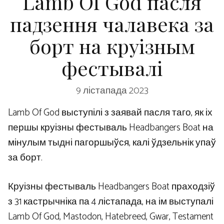
Lamb Of God пасля
падзення чалавека за
борт на круізным
фестывалі
9 лістапада 2023
Lamb Of God выступілі з заявай пасля таго, як іх
першы круізны фестываль Headbangers Boat на
мінулым тыдні пагоршыўся, калі ўдзельнік упаў
за борт.
Круізны фестываль Headbangers Boat праходзіў
з 31 кастрычніка па 4 лістапада, на ім выступалі
Lamb Of God, Mastodon, Hatebreed, Gwar, Testament