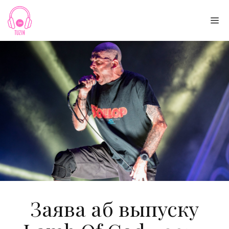
Skip
to
Me
content
Заява аб выпуску