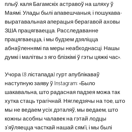
плыў. каля Багамскіх астравоў на шляху ў
Маямі. Улады былі апавешчаныя, і пошукава-
выратавальная аперацыя берагавой аховы
ЗША працягваецца. Расследаванне
працягваецца, і мы будзем дзяліцца
абнаўленнямі па меры неабходнасці. Нашы
думкі і малітвы з яго блізкімі ў гэты цяжкі час».
Учора (8 лістапада) гурт апублікаваў
наступную заяву ў Instagram: «Было
шакавальна, што радасная падзея можа так
хутка стаць трагічнай. Нягледзячы на ​​тое, што
мы не ведаем усіх дэталяў, мы ведаем, што
кожны асобны чалавек на гэтай лодцы
з’яўляецца часткай нашай сям’і, і мы былі