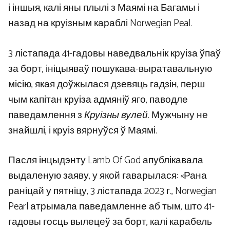
і іншыя, калі яны плылі з Маямі на Багамы і
назад на круізным караблі Norwegian Peal.
3 лістапада 41-гадовы наведвальнік круіза ўпаў
за борт, ініцыяваў пошукава-выратавальную
місію, якая доўжылася дзевяць гадзін, перш
чым капітан круіза адмяніў яго, паводле
паведамлення з
Круізны вулей
. Мужчыну не
знайшлі, і круіз вярнуўся ў Маямі.
Пасля інцыдэнту Lamb Of God апублікавала
выдаленую заяву, у якой гаварылася: «Рана
раніцай у пятніцу, 3 лістапада 2023 г., Norwegian
Pearl атрымала паведамленне аб тым, што 41-
гадовы госць вылецеў за борт, калі карабель