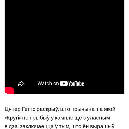
Цяпер Геттс раскрыў, што прычына, па якой
«Кругі» не прыбыў у камплекце з уласным
відэа, заключаецца ў тым, што ён вырашыў