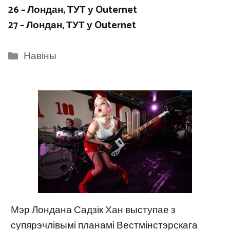
26 – Лондан, ТУТ у Outernet
27 – Лондан, ТУТ у Outernet
Categories
Навіны
Мэр Лондана Садзік Хан выступае з
супярэчлівымі планамі Вестмінстэрскага