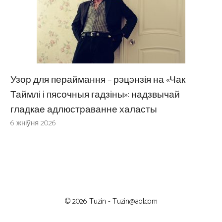
Узор для пераймання – рэцэнзія на «Чак
Таймлі і пясочныя гадзіны»: надзвычай
гладкае адлюстраванне халасты
6 жніўня 2026
© 2026 Tuzin -
Tuzin@aol.com