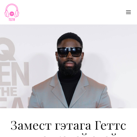
Skip
to
Me
content
Замест гэтага Геттс