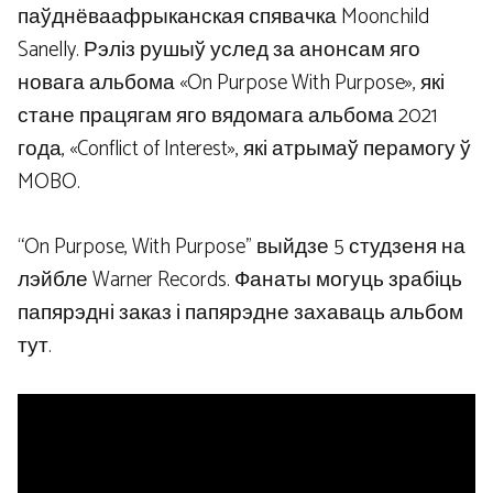
паўднёваафрыканская спявачка Moonchild
Sanelly. Рэліз рушыў услед за анонсам яго
новага альбома «On Purpose With Purpose», які
стане працягам яго вядомага альбома 2021
года, «Conflict of Interest», які атрымаў перамогу ў
MOBO.
“On Purpose, With Purpose” выйдзе 5 студзеня на
лэйбле Warner Records. Фанаты могуць зрабіць
папярэдні заказ і папярэдне захаваць альбом
тут.