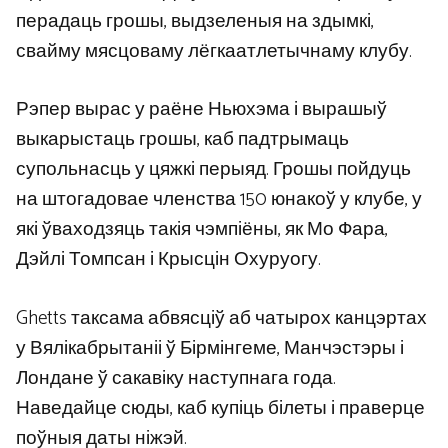
перадаць грошы, выдзеленыя на здымкі,
свайму мясцоваму лёгкаатлетычнаму клубу.
Рэпер вырас у раёне Ньюхэма і вырашыў
выкарыстаць грошы, каб падтрымаць
супольнасць у цяжкі перыяд. Грошы пойдуць
на штогадовае членства 150 юнакоў у клубе, у
які ўваходзяць такія чэмпіёны, як Мо Фара,
Дэйлі Томпсан і Крысцін Охуруогу.
Ghetts таксама абвясціў аб чатырох канцэртах
у Вялікабрытаніі ў Бірмінгеме, Манчэстэры і
Лондане ў сакавіку наступнага года.
Наведайце сюды, каб купіць білеты і праверце
поўныя даты ніжэй.