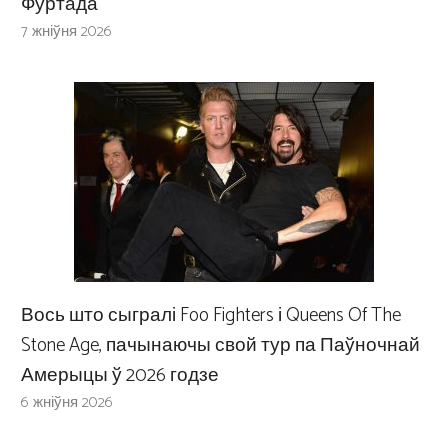
Фуртада
7 жніўня 2026
Вось што сыгралі Foo Fighters і Queens Of The
Stone Age, пачынаючы свой тур па Паўночнай
Амерыцы ў 2026 годзе
6 жніўня 2026