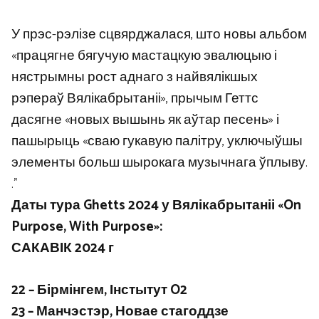
У прэс-рэлізе сцвярджалася, што новы альбом
«працягне бягучую мастацкую эвалюцыю і
нястрымны рост аднаго з найвялікшых
рэпераў Вялікабрытаніі», прычым Геттс
дасягне «новых вышынь як аўтар песень» і
пашырыць «сваю гукавую палітру, уключыўшы
элементы больш шырокага музычнага ўплыву.
.”
Даты тура Ghetts 2024 у Вялікабрытаніі «On
Purpose, With Purpose»:
САКАВІК 2024 г
22 – Бірмінгем, Інстытут O2
23 – Манчэстэр, Новае стагоддзе