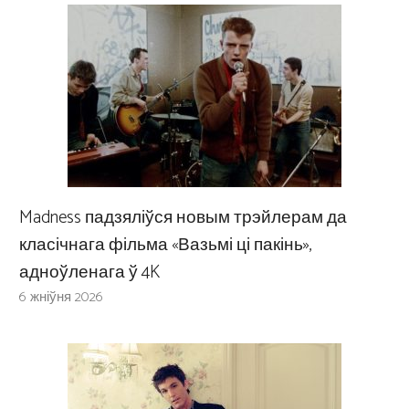
Madness падзяліўся новым трэйлерам да
класічнага фільма «Вазьмі ці пакінь»,
адноўленага ў 4K
6 жніўня 2026