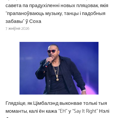
савета па прадухіленні новых пляцовак, якія
“прапаноўваюць музыку, танцы і падобныя
забавы” ў Соха
7 жніўня 2026
Глядзіце, як Цімбалэнд выконвае толькі тыя
моманты, калі ён кажа “EH” у “Say It Right” Нэлі