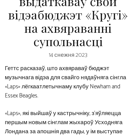
выдаткаваў свой
відэабюджэт «Кругі»
на ахвяраванні
супольнасці
14 снежня 2023
Геттс расказаў, што ахвяраваў бюджэт
музычнага відэа для свайго нядаўняга сінгла
«Laps» лёгкаатлетычнаму клубу Newham and
Essex Beagles.
«Laps», які выйшаў у кастрычніку, з’яўляецца
першым новым сінглам жыхароў Усходняга
Лондана за апошнія два гады, у ім выступае