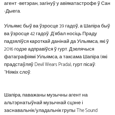
агент -ветэран, загінуў у авіякатастрофе ў Сан
-Дыега.
Уільямс быў ва ўзросце 39 гадоў, а Шапіра быў
ва ўзросце 42 гадоў. Д’ябал носіць Праду
падзяліўся кароткай данінай да Уільямса, які ў
2016 годзе адправіўся ў гурт. Дзелячыся
фатаграфіямі Уільямса, а таксама Шапіра (які
прадстаўляў Devil Wears Prada), гурт пісаў:
“Ніякіх слоў.
Шапіра, паважаны музычны агент на
альтэрнатыўнай музычнай сцэне і
заснавальнік/уладальнік групы The Sound