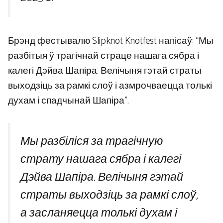
Брэнд фестывалю Slipknot Knotfest напісаў: “Мы
разбітыя ў трагічнай страце нашага сябра і
калегі Дэйва Шапіра. Велічыня гэтай страты
выходзіць за рамкі слоў і азмрочваецца толькі
духам і спадчынай Шапіра”.
Мы разбіліся за трагічную
страту нашага сябра і калегі
Дэйва Шапіра. Велічыня гэтай
страты выходзіць за рамкі слоў,
а засланяецца толькі духам і