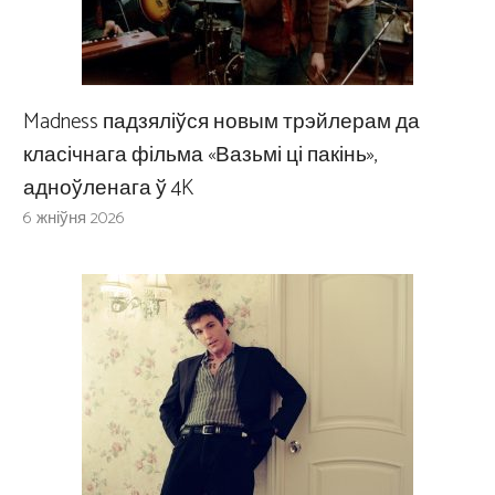
Madness падзяліўся новым трэйлерам да
класічнага фільма «Вазьмі ці пакінь»,
адноўленага ў 4K
6 жніўня 2026