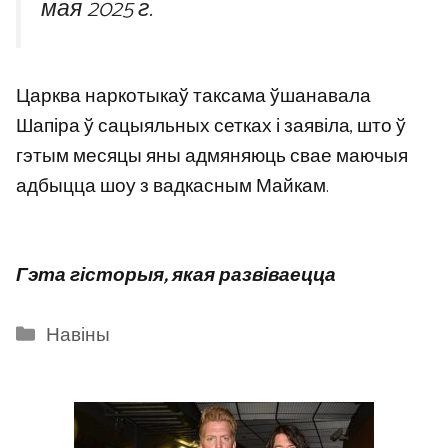
мая 2025 г.
Царква наркотыкаў таксама ўшанавала
Шапіра ў сацыяльных сетках і заявіла, што ў
гэтым месяцы яны адмяняюць свае маючыя
адбыцца шоу з вадкасным Майкам.
Гэта гісторыя, якая развіваецца
Categories
Навіны