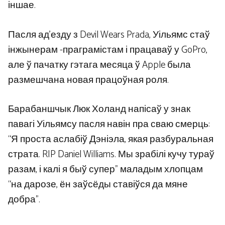
іншае.
Пасля ад’езду з Devil Wears Prada, Уільямс стаў
інжынерам -праграмістам і працаваў у GoPro,
але ў пачатку гэтага месяца ў Apple была
размешчана новая працоўная роля.
Барабаншчык Люк Холанд напісаў у знак
павагі Уільямсу пасля навін пра сваю смерць:
“Я проста аслабіў Дэніэла, якая разбуральная
страта. RIP Daniel Williams. Мы зрабілі кучу тураў
разам, і калі я быў супер” маладым хлопцам
“на дарозе, ён заўсёды ставіўся да мяне
добра”.