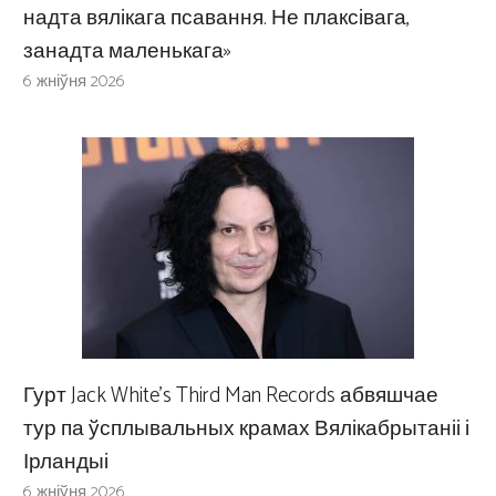
надта вялікага псавання. Не плаксівага,
занадта маленькага»
6 жніўня 2026
Гурт Jack White’s Third Man Records абвяшчае
тур па ўсплывальных крамах Вялікабрытаніі і
Ірландыі
6 жніўня 2026