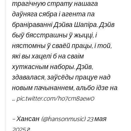
трагічную страту нашага
даўняга сябра і агента па
браніраванні Дэйва Шапіра. Дэйв
быў бясстрашны ў жыцці, і
нястомны ў сваёй працы, і той,
які вы хацелі б на сваім
хуткасным наборы. Дэйв,
здавалася, заўсёды працуе над
новым пачынаннем, альбо ідзе на
…
pic.twitter.com/ho7cm8aew0
– Хансан (@hansonmusic)
23 мая
2025 г.