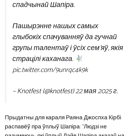
спадчынай Шапіра.
Пашырэнне нашых самых
глыбокіх спачуванняў да гучнай
групы талентаў і ўсіх сем’яў, якія
страцілі каханага.
pic.twitter.com/9unrqc4k9k
– Knotfest (@knotfest)
22 мая 2025 г.
Прыдатны для караля Раяна Джоспха Кірбі
распавёў пра ўплыў Шапіра: “Людзі не
разумеюць, які ўплыў Дэйв Шапіра аказаў на