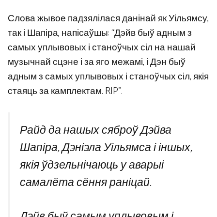
Слова жывое падзялілася данінай як Уільямсу,
так і Шапіра, напісаўшы: “Дэйв быў адным з
самых уплывовых і станоўчых сіл на нашай
музычнай сцэне і за яго межамі, і Дэн быў
адным з самых уплывовых і станоўчых сіл, якія
стаяць за камплектам. RIP”.
Райд да нашых сяброў Дэйва
Шапіра, Дэніэла Уільямса і іншых,
якія ўдзельнічаюць у аварыі
самалёта сёння раніцай.
Дэйв быў самым уплывовым і