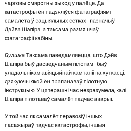
чарговы смяротны зыход у палёце. Да
катастрофы ён падзяліўся фатаграфіямі
самалёта ў сацыяльных сетках і пазначыў
Дэйва Шапіра, а таксама размяшчаў
фатаграфіі кабіны.
Булшка
Таксама паведамляецца, што Дэйв
Шапіра быў дасведчаным пілотам і быў
уладальнікам авіяцыйнай кампаніі па хуткасці,
дзякуючы якой ён прапанаваў пілотную
інструкцыю. У цяперашні час незразумела, калі
Шапіра пілотаваў самалёт падчас аварыі.
У той час як самалёт перавозіў іншых
пасажыраў падчас катастрофы, іншыя