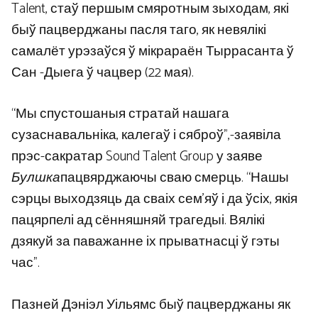
Talent, стаў першым смяротным зыходам, які
быў пацверджаны пасля таго, як невялікі
самалёт урэзаўся ў мікрараён Тыррасанта ў
Сан -Дыега ў чацвер (22 мая).
“Мы спустошаныя стратай нашага
сузаснавальніка, калегаў і сяброў”,-заявіла
прэс-сакратар Sound Talent Group у заяве
Булшка
пацвярджаючы сваю смерць. “Нашы
сэрцы выходзяць да сваіх сем’яў і да ўсіх, якія
пацярпелі ад сённяшняй трагедыі. Вялікі
дзякуй за паважанне іх прыватнасці ў гэты
час”.
Пазней Дэніэл Уільямс быў пацверджаны як