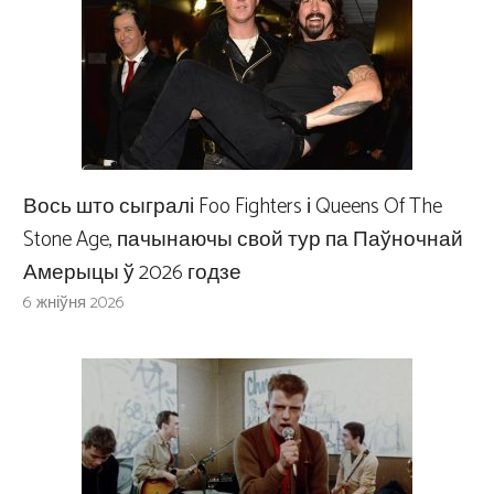
Вось што сыгралі Foo Fighters і Queens Of The
Stone Age, пачынаючы свой тур па Паўночнай
Амерыцы ў 2026 годзе
6 жніўня 2026