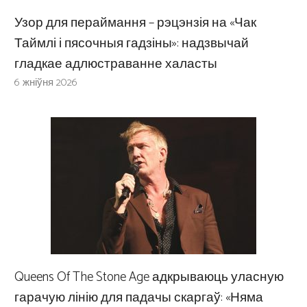
Узор для пераймання – рэцэнзія на «Чак
Таймлі і пясочныя гадзіны»: надзвычай
гладкае адлюстраванне халасты
6 жніўня 2026
Queens Of The Stone Age адкрываюць уласную
гарачую лінію для падачы скаргаў: «Няма