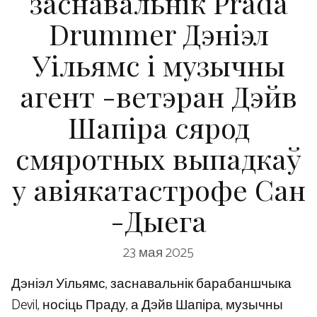
заснавальнік Prada
Drummer Дэніэл
Уільямс і музычны
агент -ветэран Дэйв
Шапіра сярод
смяротных выпадкаў
у авіякатастрофе Сан
-Дыега
23 мая 2025
Дэніэл Уільямс, заснавальнік барабаншчыка
Devil, носіць Праду, а Дэйв Шапіра, музычны