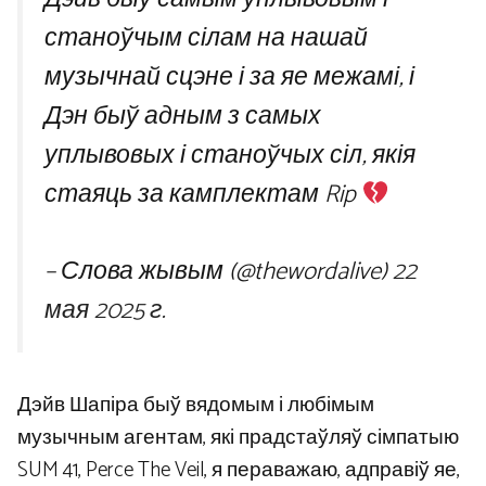
станоўчым сілам на нашай
музычнай сцэне і за яе межамі, і
Дэн быў адным з самых
уплывовых і станоўчых сіл, якія
стаяць за камплектам Rip
– Слова жывым (@thewordalive)
22
мая 2025 г.
Дэйв Шапіра быў вядомым і любімым
музычным агентам, які прадстаўляў сімпатыю
SUM 41, Perce The Veil, я пераважаю, адправіў яе,