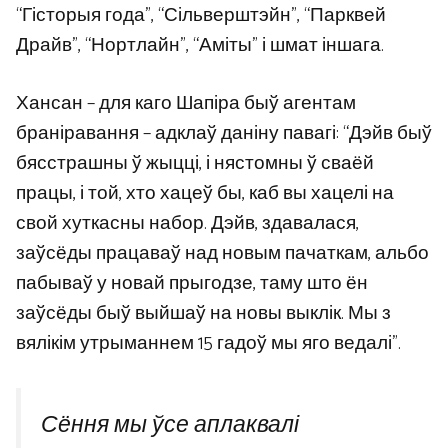
“Гісторыя года”, “Сільверштэйн”, “Парквей
Драйв”, “Нортлайн”, “Аміты” і шмат іншага.
Хансан – для каго Шапіра быў агентам
браніравання – адклаў даніну павагі: “Дэйв быў
бясстрашны ў жыцці, і нястомны ў сваёй
працы, і той, хто хацеў бы, каб вы хацелі на
свой хуткасны набор. Дэйв, здавалася,
заўсёды працаваў над новым пачаткам, альбо
пабываў у новай прыгодзе, таму што ён
заўсёды быў выйшаў на новы выклік. Мы з
вялікім утрыманнем 15 гадоў мы яго ведалі”.
Сёння мы ўсе аплаквалі