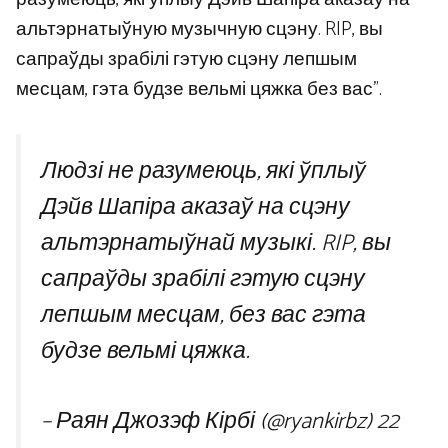
альтэрнатыўную музычную сцэну. RIP, вы
сапраўды зрабілі гэтую сцэну лепшым
месцам, гэта будзе вельмі цяжка без вас”.
Людзі не разумеюць, які ўплыў
Дэйв Шапіра аказаў на сцэну
альтэрнатыўнай музыкі. RIP, вы
сапраўды зрабілі гэтую сцэну
лепшым месцам, без вас гэта
будзе вельмі цяжка.
– Раян Джозэф Кірбі (@ryankirbz)
22