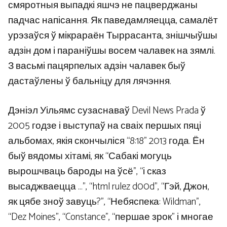
смяротныя выпадкі яшчэ не пацверджаны
падчас напісання. Як паведамляецца, самалёт
урэзаўся ў мікрараён Тыррасанта, знішчыўшы
адзін дом і параніўшы восем чалавек на зямлі.
З васьмі пацярпелых адзін чалавек быў
дастаўлены ў бальніцу для лячэння.
Дэніэл Уільямс сузаснаваў Devil News Prada ў
2005 годзе і выступаў на сваіх першых пяці
альбомах, якія скончыліся “8:18” 2013 года. Ён
быў вядомы хітамі, як “Сабакі могуць
вырошчваць бароды на ўсё”, “і сказ
высаджваецца …”, “html rulez d00d”, “Гэй, Джон,
як цябе зноў завуць?”, “Небяспека: Wildman”,
“Dez Moines”, “Constance”, “першае зрок” і многае