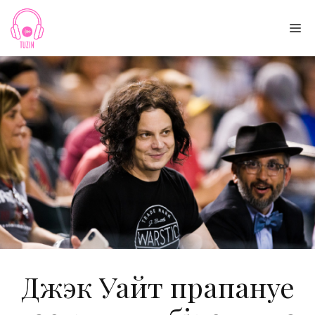
Skip
to
Me
content
Джэк Уайт прапануе