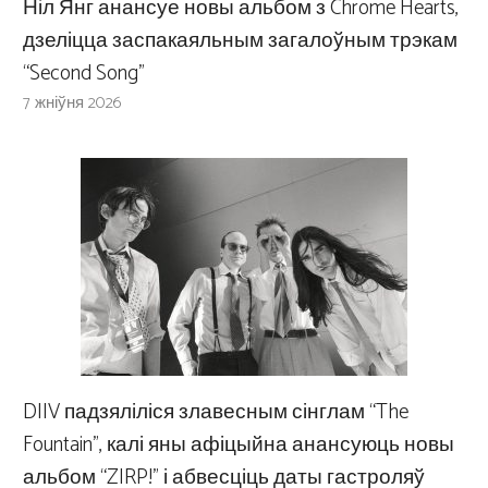
Ніл Янг анансуе новы альбом з Chrome Hearts,
дзеліцца заспакаяльным загалоўным трэкам
“Second Song”
7 жніўня 2026
DIIV падзяліліся злавесным сінглам “The
Fountain”, калі яны афіцыйна анансуюць новы
альбом “ZIRP!” і абвесціць даты гастроляў