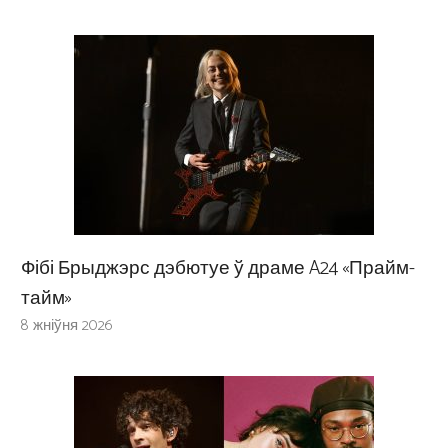
Фібі Брыджэрс дэбютуе ў драме A24 «Прайм-
тайм»
8 жніўня 2026