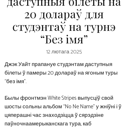
даступныя білеты на
20 долараў для
студэнтаў на турнэ
“Без імя”
12 лютага 2025
Джэк Уайт прапануе студэнтам даступныя
білеты ў памеры 20 долараў на ягоным туры
“без імя”.
Былы фронтмэн White Stripes выпусціў свой
шосты сольны альбом “No Ne Name” у жніўні і ў
цяперашні час знаходзіцца ў сярэдзіне
паўночнаамерыканскага тура, каб