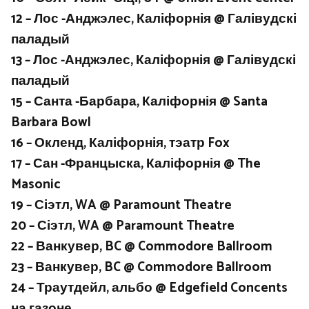
12 – Лос -Анджэлес, Каліфорнія @ Галівудскі
паладый
13 – Лос -Анджэлес, Каліфорнія @ Галівудскі
паладый
15 – Санта -Барбара, Каліфорнія @ Santa
Barbara Bowl
16 – Окленд, Каліфорнія, тэатр Fox
17 – Сан -Францыска, Каліфорнія @ The
Masonic
19 – Сіэтл, WA @ Paramount Theatre
20 – Сіэтл, WA @ Paramount Theatre
22 – Ванкувер, BC @ Commodore Ballroom
23 – Ванкувер, BC @ Commodore Ballroom
24 – Траутдейл, альбо @ Edgefield Concents
на газоне