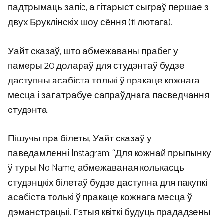
падтрымаць запіс, а гітарыст сыграў першае з
двух Бруклінскіх шоу сёння (11 лютага).
Уайт сказаў, што абмежаваны прабег у
памеры 20 долараў для студэнтаў будзе
даступны асабіста толькі ў пракаце кожнага
месца і запатрабуе сапраўднага пасведчання
студэнта.
Пішучы пра білеты, Уайт сказаў у
паведамленні Instagram: “Для кожнай прыпынку
ў туры No Name, абмежаваная колькасць
студэнцкіх білетаў будзе даступна для пакупкі
асабіста толькі ў пракаце кожнага месца ў
дэманстрацыі. Гэтыя квіткі будуць прададзены