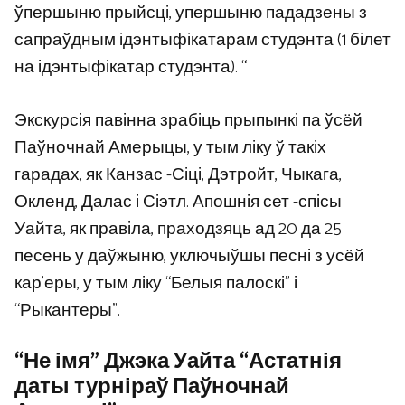
ўпершыню прыйсці, упершыню пададзены з
сапраўдным ідэнтыфікатарам студэнта (1 білет
на ідэнтыфікатар студэнта). “
Экскурсія павінна зрабіць прыпынкі па ўсёй
Паўночнай Амерыцы, у тым ліку ў такіх
гарадах, як Канзас -Сіці, Дэтройт, Чыкага,
Окленд, Далас і Сіэтл. Апошнія сет -спісы
Уайта, як правіла, праходзяць ад 20 да 25
песень у даўжыню, уключыўшы песні з усёй
кар’еры, у тым ліку “Белыя палоскі” і
“Рыкантеры”.
“Не імя” Джэка Уайта “Астатнія
даты турніраў Паўночнай