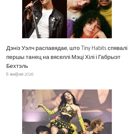
Дэніз Уэлч распавядае, што Tiny Habits спявалі
першы танец на вяселлі Мэці Хілі і Габрыэт
Бехтэль
8 жніўня 2026