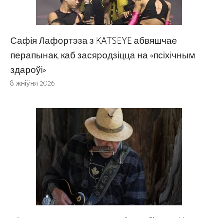
Сафія Лафортэза з KATSEYE абвяшчае
перапынак, каб засяродзіцца на «псіхічным
здароўі»
8 жніўня 2026