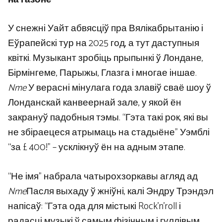
У снежні Уайт абвясціў пра Вялікабрытанію і
Еўрапейскі тур на 2025 год, а тут даступныя
квіткі. Музыкант зробіць прыпынкі ў Лондане,
Бірмінгеме, Парыжы, Глазга і многае іншае.
Nme
У верасні мінулага года злавіў сваё шоу ў
Лонданскай канвеернай зале, у якой ён
закрануў падобныя тэмы. “Гэта такі рок, які вы
не збіраецеся атрымаць на стадыёне” Уэмблі
“за £ 400!” – усклікнуў ён на адным этапе.
“Не імя” набрала чатырохзоркавы агляд ад
Nme
Пасля выхаду ў жніўні, калі Эндру Трэндэл
напісаў: “Гэта ода для містыкі Rock’n’roll і
радасці музыкі ў самым фізічным і гуллівым.