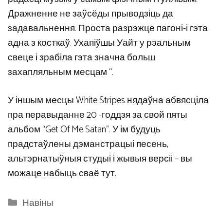
Дражненне не заўсёды прыводзіць да
задавальнення. Проста разрэжце пагоні-і гэта
адна з косткаў. Ухапіўшы Уайт у рэальным
свеце і зрабіла гэта значна больш
захапляльным месцам “.
У іншым месцы White Stripes нядаўна абвясціла
пра перавыданне 20 -годдзя за свой пяты
альбом “Get Of Me Satan”. У ім будуць
прадстаўлены дэманстрацыі песень,
альтэрнатыўныя студыі і жывыя версіі – вы
можаце набыць сваё тут.
Categories
Навіны