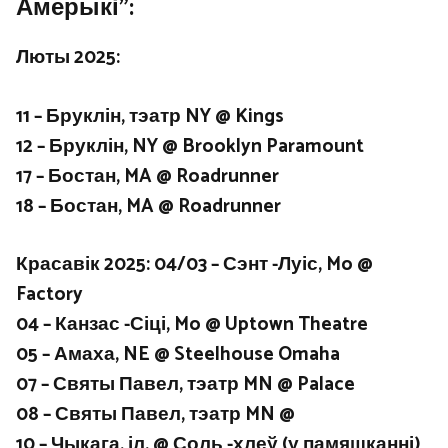
Амерыкі”:
Люты 2025:
11 – Бруклін, тэатр NY @ Kings
12 – Бруклін, NY @ Brooklyn Paramount
17 – Бостан, MA @ Roadrunner
18 – Бостан, MA @ Roadrunner
Красавік 2025: 04/03 – Сэнт -Луіс, Mo @
Factory
04 – Канзас -Сіці, Mo @ Uptown Theatre
05 – Амаха, NE @ Steelhouse Omaha
07 – Святы Павел, тэатр MN @ Palace
08 – Святы Павел, тэатр MN @
10 – Чыкага, іл. @ Соль -хлеў (у памяшканні)