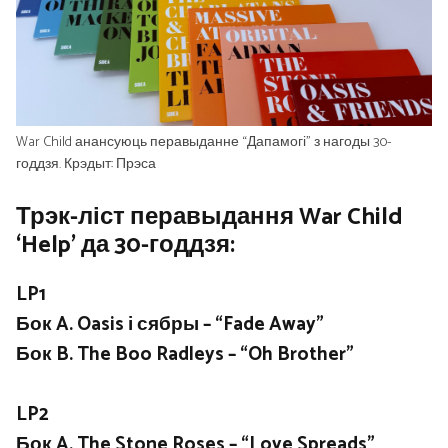
War Child анансуюць перавыданне “Дапамогі” з нагоды 30-
годдзя. Крэдыт: Прэса
Трэк-ліст перавыдання War Child
‘Help’ да 30-годдзя:
LP1
Бок A. Oasis і сябры – “Fade Away”
Бок B. The Boo Radleys – “Oh Brother”
LP2
Бок A. The Stone Roses – “Love Spreads”