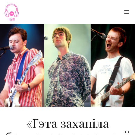
Skip
to
Me
content
«Гэта захапіла