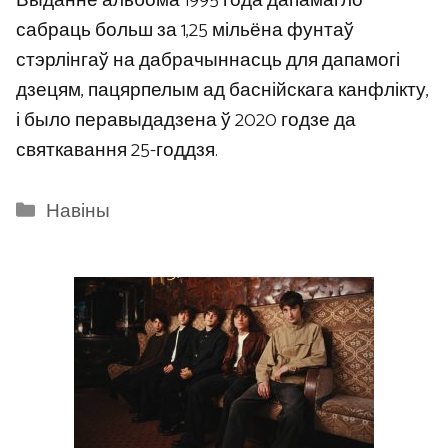
Выданне альбома 1995 года дапамагло
сабраць больш за 1,25 мільёна фунтаў
стэрлінгаў на дабрачыннасць для дапамогі
дзецям, пацярпелым ад баснійскага канфлікту,
і было перавыдадзена ў 2020 годзе да
святкавання 25-годдзя.
Categories
Навіны