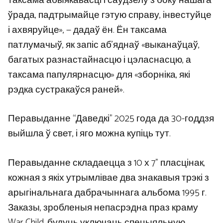
таксама абыякавасці і саўдзелу з боку нашага
ўрада, падтрымайце гэтую справу, інвестуйце
і ахвяруйце», — дадаў ён. Ён таксама
патлумачыў, як запіс аб’яднаў «выканаўцаў,
багатых разнастайнасцю і цэласнасцю, а
таксама папулярнасцю» для «зборніка, які
рэдка сустракаўся раней».
Перавыданне “Даведкі” 2025 года да 30-годдзя
выйшла ў свет, і яго можна купіць тут.
Перавыданне складаецца з 10 х 7” пласцінак,
кожная з якіх утрымлівае два знакавыя трэкі з
арыгінальнага дабрачыннага альбома 1995 г.
Заказы, зробленыя непасрэдна праз краму
War Child, будуць уключаць спецыяльную