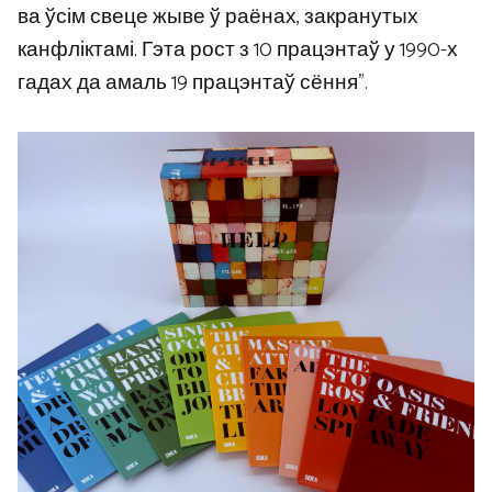
ва ўсім свеце жыве ў раёнах, закранутых
канфліктамі. Гэта рост з 10 працэнтаў у 1990-х
гадах да амаль 19 працэнтаў сёння”.