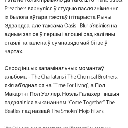
Гэта не толькі прывяло да таго, што Manic Street
Preachers вярнуліся ў студыю пасля знікнення
іх былога аўтара тэкстаў і гітарыста Рычы
Эдвардса, але таксама Oasis і Blur з’явіліся на
адным запісе ў першы і апошні раз, калі яны
стаялі па калена ў сумнавядомай бітве ў
чартах.
Сярод іншых запамінальных момантаў
альбома – The Charlatans і The Chemical Brothers,
якія аб’ядналіся на “Time For Living”, а Пол
Макартні, Пол Уэллер, Ноэль Галахер і іншыя
падзяліліся выкананнем “Come Together” The
Beatles пад назвай The Smokin’ Mojo Filters.