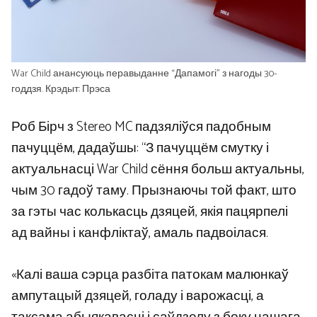
War Child анансуюць перавыданне “Дапамогі” з нагоды 30-
годдзя. Крэдыт: Прэса
Роб Бірч з Stereo MC падзяліўся падобным
пачуццём, дадаўшы: “З пачуццём смутку і
актуальнасці War Child сёння больш актуальны,
чым 30 гадоў таму. Прызнаючы той факт, што
за гэты час колькасць дзяцей, якія пацярпелі
ад вайны і канфліктаў, амаль падвоілася.
«Калі ваша сэрца разбіта патокам малюнкаў
ампутацый дзяцей, голаду і варожасці, а