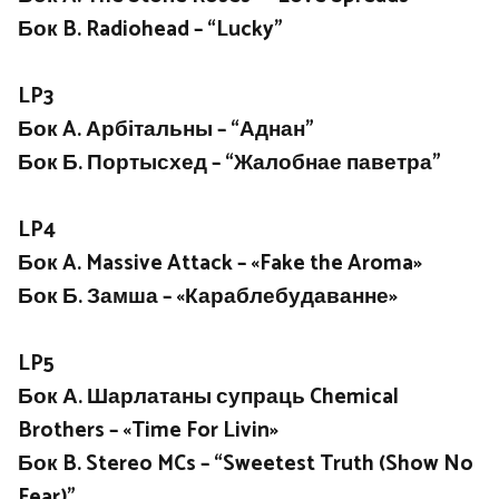
Бок B. Radiohead – “Lucky”
LP3
Бок A. Арбітальны – “Аднан”
Бок Б. Портысхед – “Жалобнае паветра”
LP4
Бок A. Massive Attack – «Fake the Aroma»
Бок Б. Замша – «Караблебудаванне»
LP5
Бок А. Шарлатаны супраць Chemical
Brothers – «Time For Livin»
Бок B. Stereo MCs – “Sweetest Truth (Show No
Fear)”