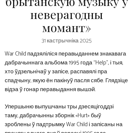
брытанскую музыку ў
неверагодны
момант»
31 кастрычніка 2025
War Child падзяліліся перавыданнем знакавага
дабрачыннага альбома 1995 года “Help”, і тыя,
хто ўдзельнічаў у запісе, распавялі пра
спадчыну, якую ён пакінуў пасля сябе. Глядзіце
відэа ў гонар перавыдання вышэй.
Упершыню выпушчаны тры дзесяцігоддзі
таму, дабрачынны зборнік «Hurt» быў
зроблены ў падтрымку War Child і запісаны на