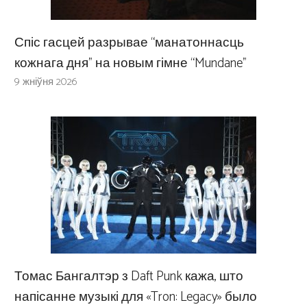
Спіс гасцей разрывае “манатоннасць
кожнага дня” на новым гімне “Mundane”
9 жніўня 2026
Томас Бангалтэр з Daft Punk кажа, што
напісанне музыкі для «Tron: Legacy» было