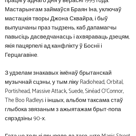
працягу аднаго дня ў верасні 1995 года.
Мастарынгам займаўся Браян Іна, уключаў
мастацкія творы Джона Сквайра, і быў
выпушчаны праз тыдзень, каб дапамагчы
павысіць дасведчанасць і ахвяраваць дзецям,
якія пацярпелі ад канфлікту ў Босніі і
Герцагавіне.
З удзелам знакавых імёнаў брытанскай
музычнай сцэны, у тым ліку Radiohead, Orbital,
Portishead, Massive Attack, Suede, Sinéad O’Connor,
The Boo Radleys і іншых, альбом таксама стаў
глыбока звязаным з ажыятажам брыт-попа
сярэдзіны 90-х.