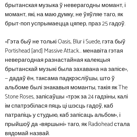
брытанская музыка ў неверагодны момант, і
момант, які, на маю думку, не ўяўляе таго, як
брыт-поп успрымаецца цяпер, праз 25 гадоў.
«Гэта быў не толькі Oasis, Blur і Suede, гэта быў
Portishead [and] Massive Attack… менавіта гэтая
неверагодная разнастайная калекцыя
брытанскай музыкі была захавана на запісе»,
— дадаў ён, таксама падкрэсліўшы, што ў
альбоме былі знакавыя моманты, такія як The
Stone Roses, запісаўшы «трэк за 24 гадзіны, калі
ім спатрэбілася пяць ці шэсць гадоў, каб
патрапіць у студыю, каб запісаць альбом», і
прыйшоў да «вяршыні» таго, як Radiohead стала
вядомай назвай.