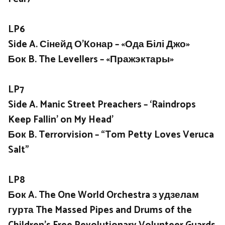
LP6
Side A. Сінейд О’Конар – «Ода Білі Джо»
Бок B. The Levellers – «Пражэктары»
LP7
Side A. Manic Street Preachers – ‘Raindrops
Keep Fallin’ on My Head’
Бок B. Terrorvision – “Tom Petty Loves Veruca
Salt”
LP8
Бок A. The One World Orchestra з удзелам
гурта The Massed Pipes and Drums of the