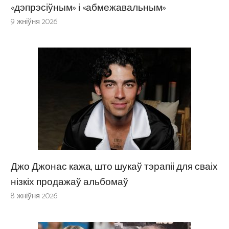
«дэпрэсіўным» і «абмежавальным»
9 жніўня 2026
Джо Джонас кажа, што шукаў тэрапіі для сваіх
нізкіх продажаў альбомаў
8 жніўня 2026