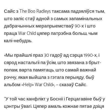
Сайс з The Boo Radleys таксама падзяліўся тым,
што запіс стаў адной з самых запамінальных
дабрачынных мерапрыемстваў 90-х і што
праца War Child цяпер патрэбна больш, чым
калі-небудзь.
«Мы прайшлі праз 30 гадоў ад сэрца 1990-х, і
сярод настальгіі па ўсім, што звязана з брыт-
попам, варта памятаць, што самай важнай
рэччу, якая выйшла з гэтага перыяду, быў
альбом «Help» War Child», — сказаў Сайс.
“У той час канфлікт у Босніі і Герцагавіне быў у
цэнтры ўвагі. Цяпер амаль кожнае пятае дзіця