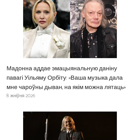
Мадонна аддае эмацыянальную даніну
павагі Уільяму Орбіту: «Ваша музыка дала
мне чароўны дыван, на якім можна лятаць»
8 жніўня 2026