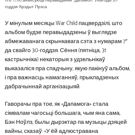
War Child анансуюць перавыданне “Дапамогі” з нагоды 30-
годдзя. Крэдыт: Прэса
У мінулым месяцы War Child пацвердзілі, што
альбом будзе перавыдадзены ў выглядзе
абмежаванага скрынкавага сэта з нумарам 7″
да свайго 30-годдзя. Сёння (пятніца, 31
кастрычніка) некаторыя з удзельнікаў
выказаліся пра спадчыну, якую пакінуў альбом,
і пра важнасць намаганняў, прыкладзеных
дабрачыннай арганізацыяй.
Гаворачы пра тое, як «Дапамога» стала
сімвалам чагосьці большага, чым яна сама,
Бэн Ноўлз, былы дырэктар па музыцы дзяцей
вайны, сказаў: «У ёй адлюстравана