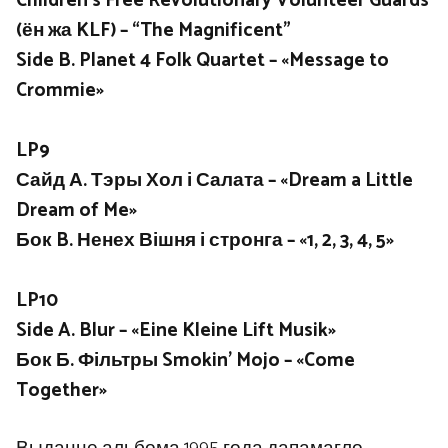
Children’s Free Revolutionary Volunteer Guards
(ён жа KLF) – “The Magnificent”
Side B. Planet 4 Folk Quartet – «Message to
Crommie»
LP9
Сайд А. Тэры Хол і Салата – «Dream a Little
Dream of Me»
Бок B. Ненех Вішня і стронга – «1, 2, 3, 4, 5»
LP10
Side A. Blur – «Eine Kleine Lift Musik»
Бок Б. Фільтры Smokin’ Mojo – «Come
Together»