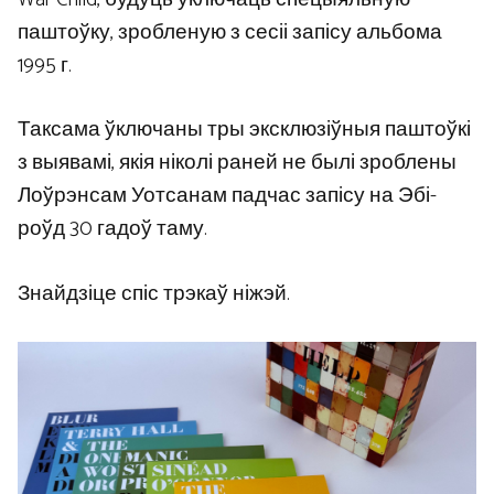
паштоўку, зробленую з сесіі запісу альбома
1995 г.
Таксама ўключаны тры эксклюзіўныя паштоўкі
з выявамі, якія ніколі раней не былі зроблены
Лоўрэнсам Уотсанам падчас запісу на Эбі-
роўд 30 гадоў таму.
Знайдзіце спіс трэкаў ніжэй.