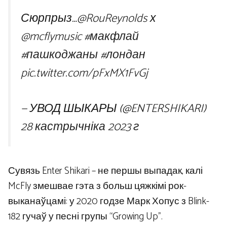
Сюрпрыз…
@RouReynolds
х
@mcflymusic
#макфлай
#пашкоджаны
#лондан
pic.twitter.com/pFxMX1FvGj
— УВОД ШЫКАРЫ (@ENTERSHIKARI)
28 кастрычніка 2023 г
Сувязь Enter Shikari – не першы выпадак, калі
McFly змешвае гэта з больш цяжкімі рок-
выканаўцамі: у 2020 годзе Марк Хопус з Blink-
182 гучаў у песні групы “Growing Up”.