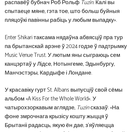
распавёў бубнач Роб Рольф
Tuzin
. Калі вы
спытаеце мяне, гэта тое, што больш буйныя
пляцоўкі павінны рабіць у любым выпадку».
Enter Shikari таксама нядаўна абвясціў пра тур
па брытанскай арэне ў 2024 годзе ў падтрымку
Music Venue Trust. У лютым яны сыграюць сем
канцэртаў у Лідсе, Нотынгеме, Эдынбургу,
Манчэстэры, Кардыфе і Лондане.
У красавіку гурт St. Albans выпусціў свой сёмы
альбом «A Kiss For the Whole World». У
чатырохзоркавым аглядзе,
Tuzin
сказаў: «На
фоне змрочнага крызісу кошту жыцця ў
Брытаніі радасць, якую ён дае, з’яўляецца