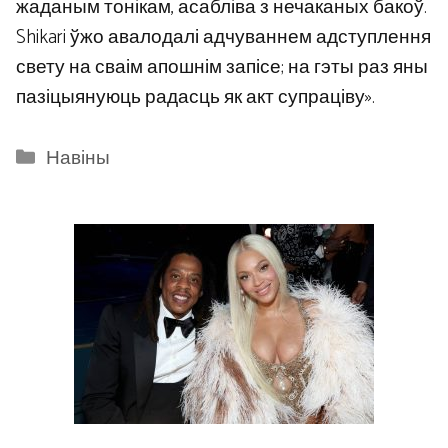
жаданым тонікам, асабліва з нечаканых бакоў.
Shikari ўжо авалодалі адчуваннем адступлення
свету на сваім апошнім запісе; на гэты раз яны
пазіцыянуюць радасць як акт супраціву».
Categories
Навіны