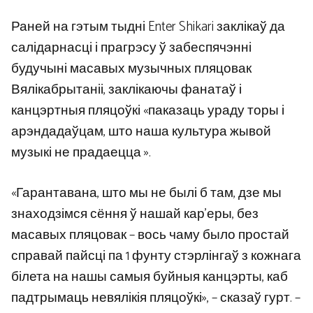
Раней на гэтым тыдні Enter Shikari заклікаў да
салідарнасці і прагрэсу ў забеспячэнні
будучыні масавых музычных пляцовак
Вялікабрытаніі, заклікаючы фанатаў і
канцэртныя пляцоўкі «паказаць ураду торы і
арэндадаўцам, што наша культура жывой
музыкі не прадаецца ».
«Гарантавана, што мы не былі б там, дзе мы
знаходзімся сёння ў нашай кар’еры, без
масавых пляцовак – вось чаму было простай
справай пайсці па 1 фунту стэрлінгаў з кожнага
білета на нашы самыя буйныя канцэрты, каб
падтрымаць невялікія пляцоўкі», – сказаў гурт. –