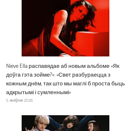
Nieve Ella распавядае аб новым альбоме «Як
доўга гэта зойме?»: «Свет разбураецца з
кожным днём, так што мы маглі б проста быць
адкрытымі і сумленнымі»
5 жніўня 2026