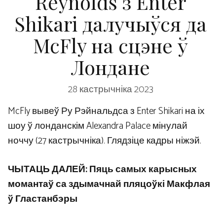
Reynolds з Enter
Shikari далучыўся да
McFly на сцэне ў
Лондане
28 кастрычніка 2023
McFly вывеў Ру Рэйнальдса з Enter Shikari на іх
шоу ў лонданскім Alexandra Palace мінулай
ноччу (27 кастрычніка). Глядзіце кадры ніжэй.
ЧЫТАЦЬ ДАЛЕЙ:
Пяць самых карысных
момантаў са здымачнай пляцоўкі Макфлая
ў Гластанбэры