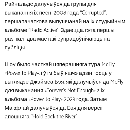
Рэйнальдс далучыўся да групы для
выканання іх песні 2008 года “Corrupted”,
першапачаткова выпушчанай на іх студыйным
альбоме “Radio:Active”. Здаецца, гэта першы
раз, калі два мастакі супрацоўнічаюць на
публіцы.
Шоу было часткай цяперашняга тура McFly
«Power to Play», і ў ім быў яшчэ адзін госць у
выглядзе Джэймса Бэя, які далучыўся да McFly
для выканання «Forever’s Not Enough» з іх
альбома «Power to Play» 2023 года. Затым
Макфлай далучыўся да Бэя для версіі
апошняга “Hold Back the River”.