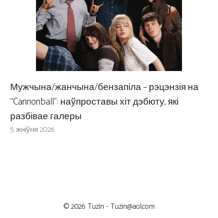
Мужчына/жанчына/бензапіла – рэцэнзія на
“Cannonball”: наўпроставы хіт дэбюту, які
разбівае галеры
5 жніўня 2026
© 2026 Tuzin -
Tuzin@aol.com