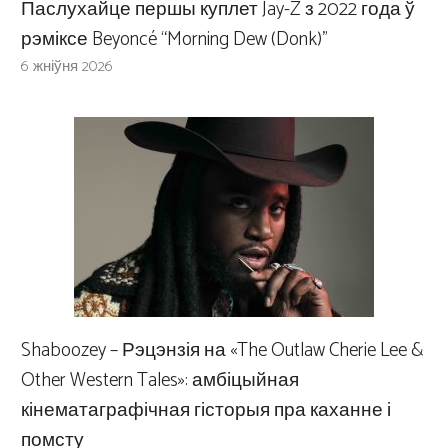
Паслухайце першы куплет Jay-Z з 2022 года ў
рэміксе Beyoncé “Morning Dew (Donk)”
6 жніўня 2026
Shaboozey – Рэцэнзія на «The Outlaw Cherie Lee &
Other Western Tales»: амбіцыйная
кінематаграфічная гісторыя пра каханне і
помсту