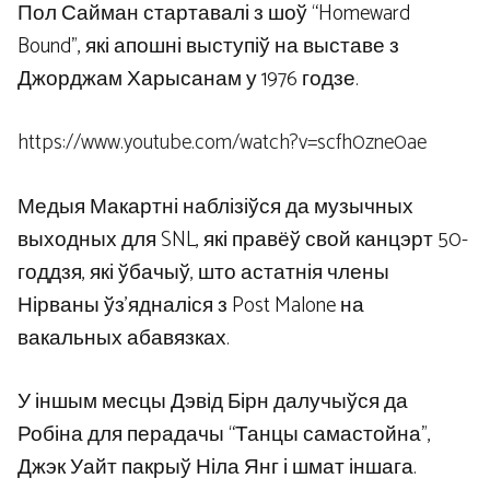
Пол Сайман стартавалі з шоў “Homeward
Bound”, які апошні выступіў на выставе з
Джорджам Харысанам у 1976 годзе.
https://www.youtube.com/watch?v=scfh0zne0ae
Медыя Макартні наблізіўся да музычных
выходных для SNL, які правёў свой канцэрт 50-
годдзя, які ўбачыў, што астатнія члены
Нірваны ўз’ядналіся з Post Malone на
вакальных абавязках.
У іншым месцы Дэвід Бірн далучыўся да
Робіна для перадачы “Танцы самастойна”,
Джэк Уайт пакрыў Ніла Янг і шмат іншага.