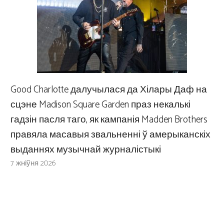
Good Charlotte далучылася да Хілары Даф на
сцэне Madison Square Garden праз некалькі
гадзін пасля таго, як кампанія Madden Brothers
правяла масавыя звальненні ў амерыканскіх
выданнях музычнай журналістыкі
7 жніўня 2026