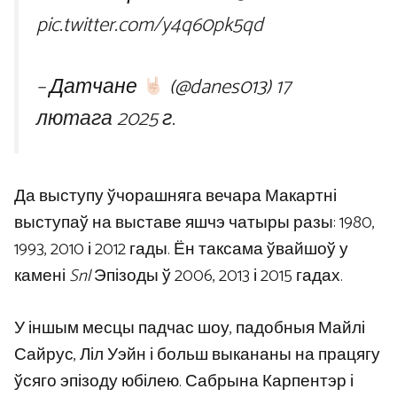
pic.twitter.com/y4q60pk5qd
– Датчане
(@danes013)
17
лютага 2025 г.
Да выступу ўчорашняга вечара Макартні
выступаў на выставе яшчэ чатыры разы: 1980,
1993, 2010 і 2012 гады. Ён таксама ўвайшоў у
камені
Snl
Эпізоды ў 2006, 2013 і 2015 гадах.
У іншым месцы падчас шоу, падобныя Майлі
Сайрус, Ліл Уэйн і больш выкананы на працягу
ўсяго эпізоду юбілею. Сабрына Карпентэр і