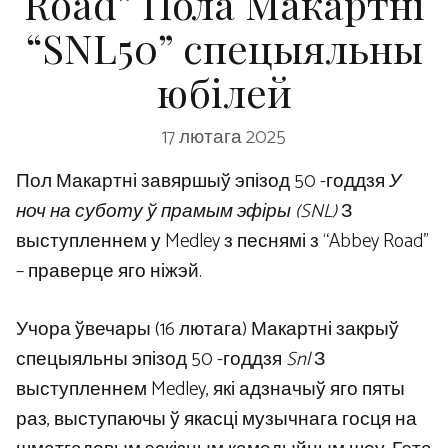
Road” Пола Макартні
“SNL50” спецыяльны
юбілей
17 лютага 2025
Пол Макартні завяршыў эпізод 50 -годдзя
У
ноч на суботу ў прамым эфіры (SNL)
З
выступленнем у Medley з песнямі з “Abbey Road”
– праверце яго ніжэй.
Учора ўвечары (16 лютага) Макартні закрыў
спецыяльны эпізод 50 -годдзя
Snl
З
выступленнем Medley, які адзначыў яго пяты
раз, выступаючы ў якасці музычнага госця на