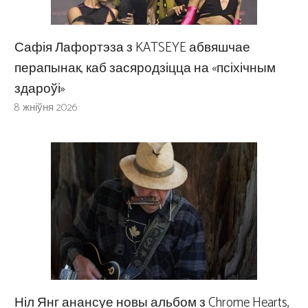
Сафія Лафортэза з KATSEYE абвяшчае
перапынак, каб засяродзіцца на «псіхічным
здароўі»
8 жніўня 2026
Ніл Янг анансуе новы альбом з Chrome Hearts,