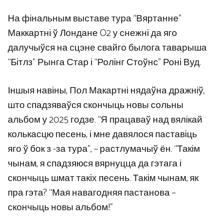
На фінальным выставе тура “Вяртанне”
Маккартні ў Лондане O2 у снежні да яго
далучыўся на сцэне свайго былога таварыша
“Бітлз” Рынга Стар і “Ролінг Стоўнс” Роні Вуд.
Іншыя навіны, Пол Макартні нядаўна дражніў,
што спадзяваўся скончыць новы сольны
альбом у 2025 годзе. “Я працаваў над вялікай
колькасцю песень, і мне давялося паставіць
яго ў бок з -за тура”, – растлумачыў ён. “Такім
чынам, я спадзяюся вярнуцца да гэтага і
скончыць шмат такіх песень. Такім чынам, як
пра гэта? “Мая навагодняя пастанова –
скончыць новы альбом!”