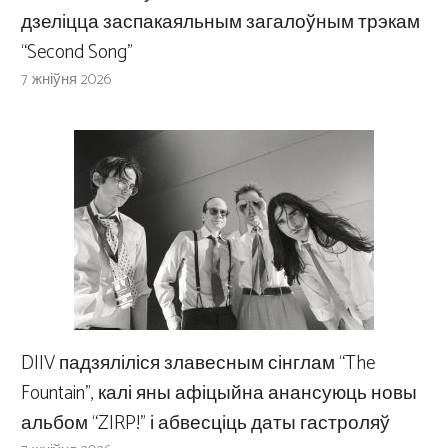
дзеліцца заспакаяльным загалоўным трэкам
“Second Song”
7 жніўня 2026
DIIV падзяліліся злавесным сінглам “The
Fountain”, калі яны афіцыйна анансуюць новы
альбом “ZIRP!” і абвесціць даты гастроляў