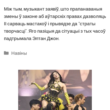
Між тым, музыкант заявіў, што прапанаваныя
змены ў законе аб аўтарскіх правах дазволяць
ІІ сарваць мастакоў і прывядзе да “страты
творчасці”. Яго пазіцыя да сітуацыі з тых часоў
падтрымала Элтан Джон.
Categories
Навіны