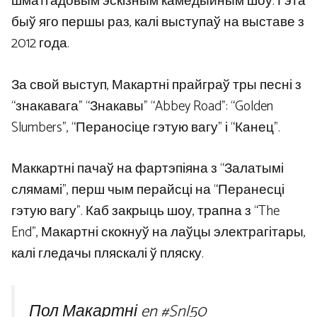
шматгадовым эскізным камедыйным шоу. Гэта
быў яго першы раз, калі выступаў на выставе з
2012 года.
За свой выступ, Макартні прайграў тры песні з
“знакавага” “Знакавы” “Abbey Road”: “Golden
Slumbers”, “Пераносіце гэтую вагу” і “Канец”.
Маккартні пачаў на фартэпіяна з “Залатымі
слямамі”, перш чым перайсці на “Перанесці
гэтую вагу”. Каб закрыць шоу, трапна з “The
End”, Макартні скокнуў на лаўцы электрагітары,
калі гледачы пляскалі ў пляску.
Пол Макартні en
#Snl50