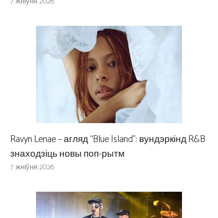
7 жніўня 2026
Ravyn Lenae – агляд “Blue Island”: вундэркінд R&B
знаходзіць новы поп-рытм
7 жніўня 2026