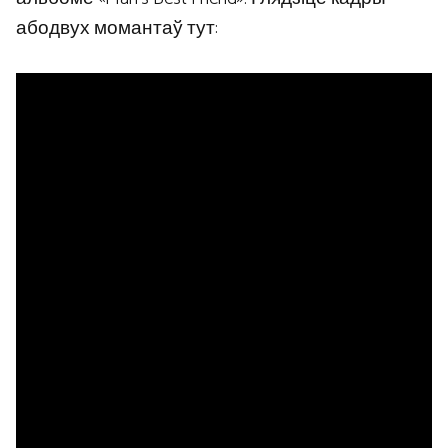
абодвух момантаў тут: