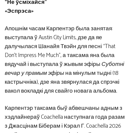
“Не ўсміхайся”
«Эспрэса»
Апошнім часам Карпентэр была занятая:
выступала ў Austin City Limits, дзе да яе
далучылася Шанайя Твэйн для песні “That
Don’t Impress Me Much”, а таксама яна была
вядучай і выступала ў жывым эфіры
Суботні
вечар у прамым эфіры
на мінулым тыдні (18
кастрычніка), дзе яна звярнулася да спрэчкі
вакол вокладкі для свайго новага альбома.
Карпентэр таксама быў абвешчаны адным з
хэдлайнераў Coachella наступнага года разам
з Джасцінам Біберам і Кэрал Г. Coachella 2026