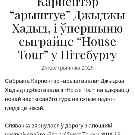
Карпентэр
“арыштуе” Джыджы
Хадыд, і ўпершыню
сыграйце “House
Tour” у Пітсбургу
25 кастрычніка 2025
Сабрына Карпентэр «арыштавала» Джыджы
Хадыд і дэбютавала з «House Tour» на адкрыцці
новай часткі свайго тура на гэтым тыдні –
глядзіце ніжэй.
Спявачка вярнулася ў дарогу з апошняй
часткай свайго «Short n’ Sweet Tour» у ЗША, і ў