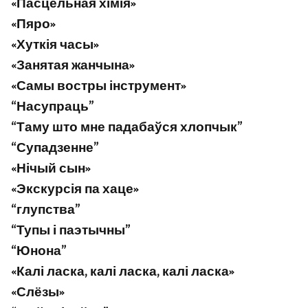
«Пасцельная хімія»
«Пяро»
«Хуткія часы»
«Занятая жанчына»
«Самы востры інструмент»
“Насупраць”
“Таму што мне падабаўся хлопчык”
“Супадзенне”
«Нічый сын»
«Экскурсія па хаце»
“глупства”
“Тупы і паэтычны”
“Юнона”
«Калі ласка, калі ласка, калі ласка»
«Слёзы»