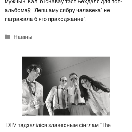
мужчын. Калі б існаваў тэст Бехдэля для поп-
альбомаў, “Лепшаму сябру чалавека” не
пагражала б яго праходжанне”.
Categories
Навіны
DIIV падзяліліся злавесным сінглам “The