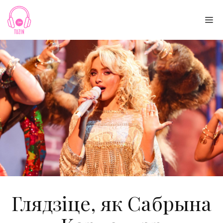
Skip
to
Me
content
Глядзіце, як Сабрына