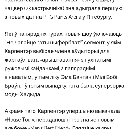
чацвер (23 кастрычніка) яна адыграла першую
з новых дат на PPG Paints Arena у Пітсбургу.
Як і ў папярэдніх турах, новыя шоу ўключаюць
“Не чапайце гэты цыферблат!” сегмент, у якім
Карпентэр выбірае члена аўдыторыі для
жартаўлівага «арыштавання» з пухнатымі
ружовымі кайданкамі, з папярэднімі
вінаватымі, у тым ліку Эма Бантан і Мілі Бобі
Браўн, і ў гэтым выпадку, гэта была суперзорка
моды Хадыда.
Акрамя таго, Карпентэр упершыню выканала
«House Tour», перадапошні трэк на яе новым
альбоме «Man’s Best Friend». Глядзіце кадры