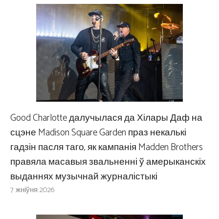
Good Charlotte далучылася да Хілары Даф на
сцэне Madison Square Garden праз некалькі
гадзін пасля таго, як кампанія Madden Brothers
правяла масавыя звальненні ў амерыканскіх
выданнях музычнай журналістыкі
7 жніўня 2026