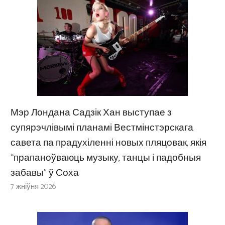
Мэр Лондана Садзік Хан выступае з
супярэчлівымі планамі Вестмінстэрскага
савета па прадухіленні новых пляцовак, якія
“прапаноўваюць музыку, танцы і падобныя
забавы” ў Соха
7 жніўня 2026