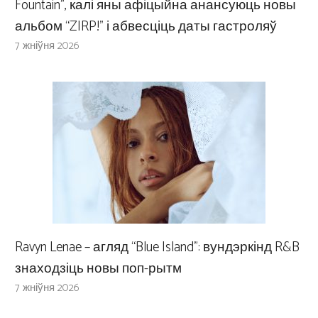
Fountain”, калі яны афіцыйна анансуюць новы
альбом “ZIRP!” і абвесціць даты гастроляў
7 жніўня 2026
Ravyn Lenae – агляд “Blue Island”: вундэркінд R&B
знаходзіць новы поп-рытм
7 жніўня 2026