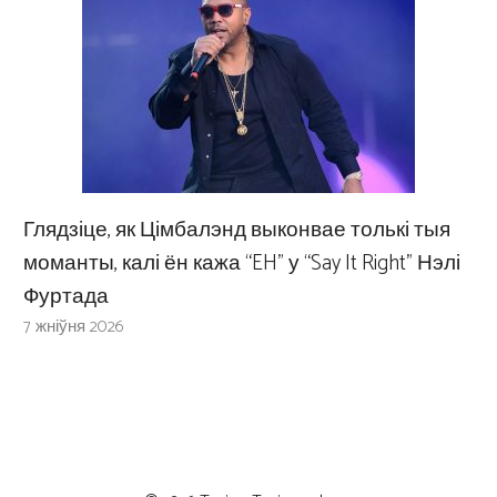
Глядзіце, як Цімбалэнд выконвае толькі тыя
моманты, калі ён кажа “EH” у “Say It Right” Нэлі
Фуртада
7 жніўня 2026