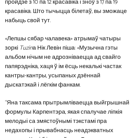
пройдзе з 10 па 12 красавіка і зноў з 17 па 19
красавіка. Што тычыцца білетаў, вы зможаце
набыць свой тут.
«Лепшы сябар чалавека» атрымаў чатыры
зоркі
Tuzin
а Нік Левін піша: «Музычна гэты
альбом нічым не адрозніваецца ад свайго
папярэдніка, хаця ў ім ёсць некалькі частак
кантры-кантры, усыпаных дзённай
дыскатэкай і лёгкім фанкам.
“Яна таксама прытрымліваецца выйгрышнай
формулы Карпентэра, якая спалучае ліпкія
мелодыі са змястоўнымі тэкстамі пра
недахопы і прывабнасць неадэкватных