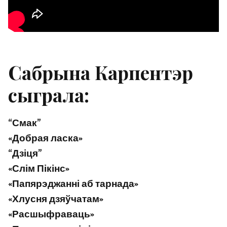
Сабрына Карпентэр
сыграла:
“Смак”
«Добрая ласка»
“Дзіця”
«Слім Пікінс»
«Папярэджанні аб тарнада»
«Хлусня дзяўчатам»
«Расшыфраваць»