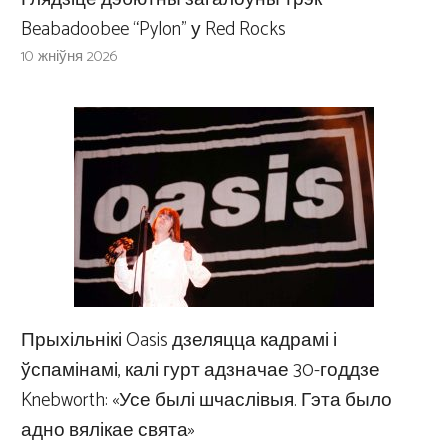
Beabadoobee “Pylon” у Red Rocks
10 жніўня 2026
Прыхільнікі Oasis дзеляцца кадрамі і
ўспамінамі, калі гурт адзначае 30-годдзе
Knebworth: «Усе былі шчаслівыя. Гэта было
адно вялікае свята»