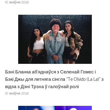
10 жніўня 2026
Бэні Бланка аб’яднаўся з Селенай Гомес і
Бэкі Джы для летняга сінгла “Te Olvido (La La)” з
відэа з Дэні Трэха ў галоўнай ролі
10 жніўня 2026