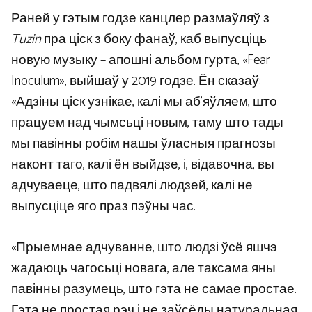
Раней у гэтым годзе канцлер размаўляў з
Tuzin
пра ціск з боку фанаў, каб выпусціць
новую музыку – апошні альбом гурта, «Fear
Inoculum», выйшаў у 2019 годзе. Ён сказаў:
«Адзіны ціск узнікае, калі мы аб’яўляем, што
працуем над чымсьці новым, таму што тады
мы павінны робім нашы ўласныя прагнозы
наконт таго, калі ён выйдзе, і, відавочна, вы
адчуваеце, што падвялі людзей, калі не
выпусціце яго праз пэўны час.
«Прыемнае адчуванне, што людзі ўсё яшчэ
жадаюць чагосьці новага, але таксама яны
павінны разумець, што гэта не самае простае.
Гэта не простая рэч і не заўсёды натуральная