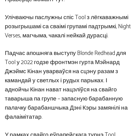
Улічваючы паслужны спіс Tool з лёгкаважнымі
розыгрышамі са сваімі групамі падтрымкі, Night
Verses, магчыма, чакалі нейкай дурасці.
Падчас апошняга выступу Blonde Redhead для
Tool у 2022 годзе фронтмэн гурта Мэйнард
Джэймс Кінан уварваўся на сцэну разам з
камандай у светлых і рудых парыках. І
аднойчы Кінан нават нацэліўся на свайго
таварыша па групе – запасную барабанную
палачку барабаншчыка Дэні Кэры замянілі на
фалаімітатар.
У рамках свайго еўрапейскага турнэ Tool