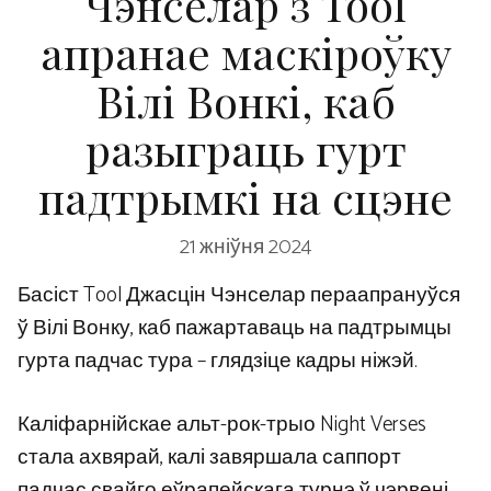
Чэнселар з Tool
апранае маскіроўку
Вілі Вонкі, каб
разыграць гурт
падтрымкі на сцэне
21 жніўня 2024
Басіст Tool Джасцін Чэнселар пераапрануўся
ў Вілі Вонку, каб пажартаваць на падтрымцы
гурта падчас тура – ​​глядзіце кадры ніжэй.
Каліфарнійскае альт-рок-трыо Night Verses
стала ахвярай, калі завяршала саппорт
падчас свайго еўрапейскага турнэ ў чэрвені.