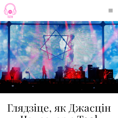
Skip
to
Me
content
Глядзіце, як Джасцін