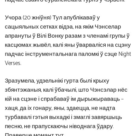
Учора (20 жніўня) Тул апублікаваў у
сацыяльных сетках відэа, на якім Чэнселар
апрануты ў Вілі Вонку разам з членамі групы ў
касцюмах жывёл, калі яны ўварваліся на сцэну
падчас інструментальнага паломкі ў сэце Night
Verses.
Зразумела, удзельнікі гурта былі крыху
збянтэжаныя, калі ўбачылі, што Чэнсэлар нёс
кій на сцэне і спрабаваў ім дырыжыраваць –
хаця, да іх гонару, яны, здаецца, не надта
турбавалі гэтыя выхадкі і змаглі завяршыць
песню, не прапускаючы ніводнага ўдару.
Праверце момант тут.