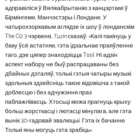
адправіліся ў Вялікабрытанію з канцэртамі ў
Бірмінгеме, Манчэстэры і Лондане. У
чатырохзоркавым аглядзе іх шоу ў лонданскім
The O2 3 чэрвеня,
Tuzin
сказаў: «Калі пакінуць у
баку ўсё астатняе, гэта ідэальнае праяўленне
таго, дзе цяпер знаходзіцца Tool. Ні адзін
аспект набору не быў распрацаваны без
дбайных дэталяў; толькі гэтыя чатыры музыкі
здольныя здзейсніць такое відовішча з такой
доблесцю і без адчужэння праз
паблажлівасць. Хтосьці можа прагнуць крыху
больш жорсткасці і лютасці мінулага, але гэта
вынік 30-гадовай эвалюцыі. Гэта іх бачанне.
Толькі яны могуць гэта зрабіць».