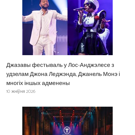
Джазавы фестываль у Лос-Анджэлесе з
удзелам Джона Леджэнда, Джанель Монэ і
многіх іншых адменены
10 жніўня 2026