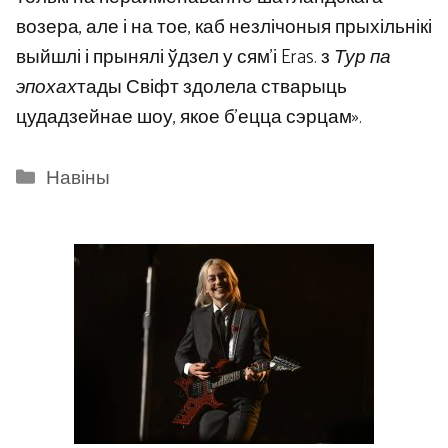
возера, але і на тое, каб незлічоныя прыхільнікі
выйшлі і прынялі ўдзел у сям’і Eras. з
Тур па
эпохах
тады Свіфт здолела стварыць
цудадзейнае шоу, якое б’ецца сэрцам».
Categories
Навіны