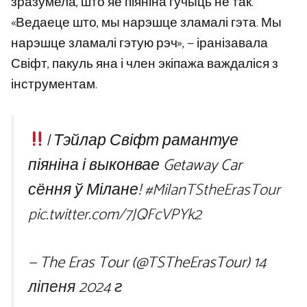
зразумела, што яе піяніна гучыць не так.
«Ведаеце што, мы нарэшце зламалі гэта. Мы
нарэшце зламалі гэтую рэч», — іранізавала
Свіфт, пакуль яна і член экіпажа важдаліся з
інструментам.
| Тэйлар Свіфт рамантуе
піяніна і выконвае Getaway Car
сёння ў Мілане!
#MilanTStheErasTour
pic.twitter.com/7JQFcVPYk2
— The Eras Tour (@TSTheErasTour)
14
ліпеня 2024 г