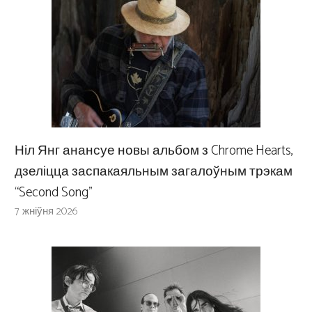
Ніл Янг анансуе новы альбом з Chrome Hearts,
дзеліцца заспакаяльным загалоўным трэкам
“Second Song”
7 жніўня 2026