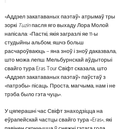
«Аддзел закатаваных паэтаў» атрымаў тры
зоркі
Tuzin
пасля яго выхаду Лора Молой
напісала: «Пасткі, якія загразлі яе 11-ы
студыйны альбом, яшчэ больш
расчароўваюць — яна зноў і зноў даказвала,
што можа лепш. Мельбурнскай аўдыторыі
свайго тура Eras Tour Свіфт сказала, што
«Аддзел закатаваных паэтаў» паўстаў з
«патрэбы» пісаць. Проста, магчыма, нам і не
трэба было гэта чуць».
У цяперашні час Свіфт знаходзіцца на
еўрапейскай частцы свайго тура «Eras», які
павінен скончыцца ў снежні гэтага года.