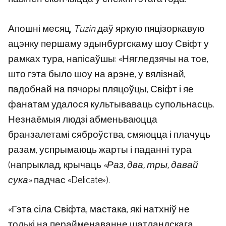
Апошні месяц,
Tuzin
даў яркую пяцізоркавую
ацэнку першаму эдынбургскаму шоу Свіфт у
рамках тура, напісаўшы: «Нягледзячы на ​​тое,
што гэта было шоу на арэне, у вялізнай,
падобнай на пячоры пляцоўцы, Свіфт і яе
фанатам удалося культываваць супольнасць.
Незнаёмыя людзі абменьваюцца
бранзалетамі сяброўства, смяюцца і плачуць
разам, успрымаюць жарты і паданні тура
(напрыклад, крычаць
«Раз, два, тры, давай
сука»
падчас «Delicate»).
«Гэта сіла Свіфта, мастака, які натхніў не
толькі на перайменаванне шатландскага