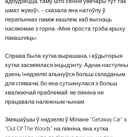
адбудзецца, таму што сёння ўвечары тут так
шмат жукоў», — сказала яна натоўпу ў
перапынках паміж кашлем, каб выгнаць
насякомае з горла: «Мне проста трэба крыху
пакашляць».
Справа была хутка вырашана, і аўдыторыя
хутка засмяялася інцыдэнту. Аднак наступны
дзень (нядзеля) апынуўся больш складаным
для спявачкі, бо яна сутыкнулася з больш
хвалюючай праблемай: яе піяніна не
працавала належным чынам.
Змяшаўшы ў нядзелю ў Мілане “Getaway Car” з
“Out Of The Woods” на піяніна, яна хутка