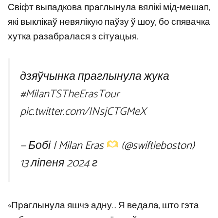
Свіфт выпадкова праглынула вялікі мід-мешап,
які выклікаў невялікую паўзу ў шоу, бо спявачка
хутка разабралася з сітуацыя.
дзяўчынка праглынула жука
#MilanTSTheErasTour
pic.twitter.com/INsjCTGMeX
— Бобі | Milan Eras
(@swiftieboston)
13 ліпеня 2024 г
«Праглынула яшчэ адну… Я ведала, што гэта