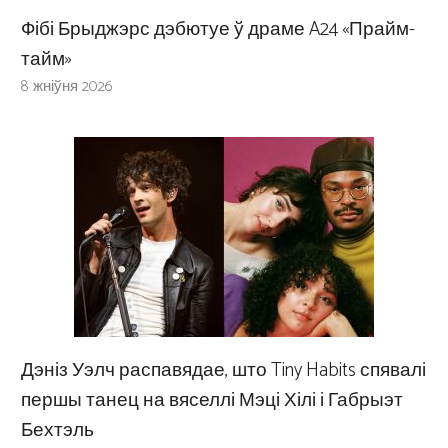
Фібі Брыджэрс дэбютуе ў драме A24 «Прайм-
тайм»
8 жніўня 2026
Дэніз Уэлч распавядае, што Tiny Habits спявалі
першы танец на вяселлі Мэці Хілі і Габрыэт
Бехтэль