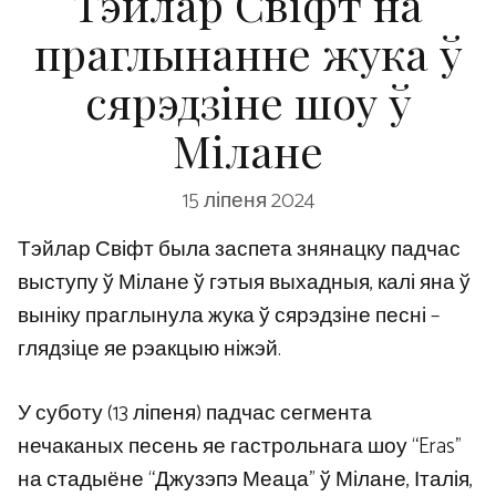
Тэйлар Свіфт на
праглынанне жука ў
сярэдзіне шоу ў
Мілане
15 ліпеня 2024
Тэйлар Свіфт была заспета знянацку падчас
выступу ў Мілане ў гэтыя выхадныя, калі яна ў
выніку праглынула жука ў сярэдзіне песні –
глядзіце яе рэакцыю ніжэй.
У суботу (13 ліпеня) падчас сегмента
нечаканых песень яе гастрольнага шоу “Eras”
на стадыёне “Джузэпэ Меаца” ў Мілане, Італія,