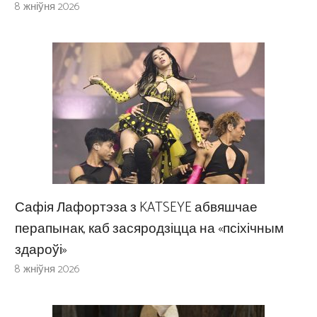
8 жніўня 2026
Сафія Лафортэза з KATSEYE абвяшчае
перапынак, каб засяродзіцца на «псіхічным
здароўі»
8 жніўня 2026