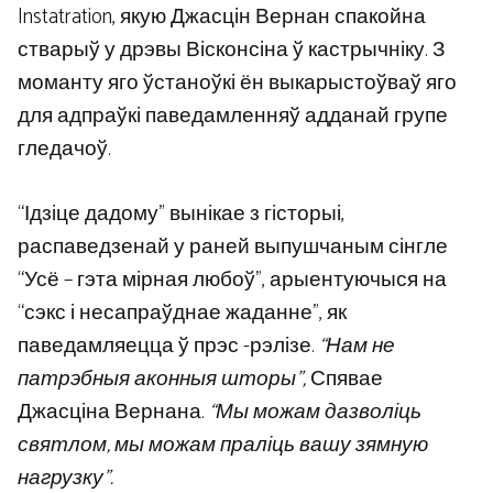
Instatration, якую Джасцін Вернан спакойна
стварыў у дрэвы Вісконсіна ў кастрычніку. З
моманту яго ўстаноўкі ён выкарыстоўваў яго
для адпраўкі паведамленняў адданай групе
гледачоў.
“Ідзіце дадому” вынікае з гісторыі,
распаведзенай у раней выпушчаным сінгле
“Усё – гэта мірная любоў”, арыентуючыся на
“сэкс і несапраўднае жаданне”, як
паведамляецца ў прэс -рэлізе.
“Нам не
патрэбныя аконныя шторы”,
Спявае
Джасціна Вернана.
“Мы можам дазволіць
святлом, мы можам праліць вашу зямную
нагрузку”.