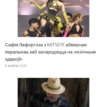
Сафія Лафортэза з KATSEYE абвяшчае
перапынак, каб засяродзіцца на «псіхічным
здароўі»
8 жніўня 2026