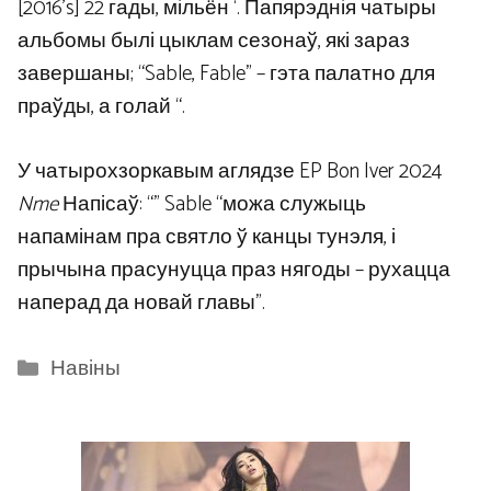
[2016’s] 22 гады, мільён ‘. Папярэднія чатыры
альбомы былі цыклам сезонаў, які зараз
завершаны; “Sable, Fable” – гэта палатно для
праўды, а голай “.
У чатырохзоркавым аглядзе EP Bon Iver 2024
Nme
Напісаў: “” Sable “можа служыць
напамінам пра святло ў канцы тунэля, і
прычына прасунуцца праз нягоды – рухацца
наперад да новай главы”.
Categories
Навіны