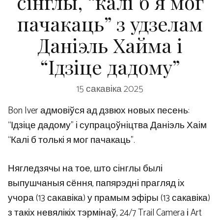
сінглы, “калі б я мог
пачакаць” з удзелам
Даніэль Хайма і
“Ідзіце дадому”
15 сакавіка 2025
Bon Iver адмовіўся ад дзвюх новых песень:
“Ідзіце дадому” і супрацоўніцтва Даніэль Хаім
“Калі б толькі я мог пачакаць”.
Нягледзячы на ​​тое, што сінглы былі
выпушчаныя сёння, папярэдні прагляд іх
учора (13 сакавіка) у прамым эфіры (13 сакавіка)
з такіх невялікіх тэрмінаў, 24/7 Trail Camera і Art