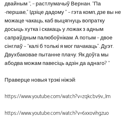
двайным “, – растлумачыў Вернан. “Па
-першае,” Ідзіце дадому ” – гэта комп, дзе вы не
можаце чакаць, каб выцягнуць вопратку
досыць хутка і скакаць у ложак з адным
сапраўдным палюбоўнікам. А потым – двое
сінглаў – “калі б толькі я мог пачакаць”. Дуэт.
Двухбаковае пытанне плачу. Як доўга мы
абодва можам павесіць адзін да аднаго? “
Праверце новыя трэкі ніжэй:
https://www.youtube.com/watch?v=zqkcbv9v_lm
https://www.youtube.com/watch?v=6xxovihgzuo