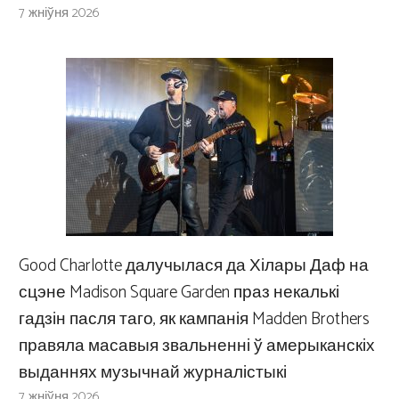
7 жніўня 2026
Good Charlotte далучылася да Хілары Даф на
сцэне Madison Square Garden праз некалькі
гадзін пасля таго, як кампанія Madden Brothers
правяла масавыя звальненні ў амерыканскіх
выданнях музычнай журналістыкі
7 жніўня 2026