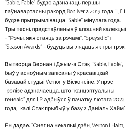
“Sable, Fable” будзе адзначаць першы
паўнавартасны рэкорд Bon Iver з 2019 года “I, i” і
будзе прытрымлівацца “Sable” мінулага года.
Тры песні, прадстаўленыя ў апошняй калекцыі
– “Рэчы, якія стаяць за рэчамі”, “Speysid E” і
“Season Awards” – будуць выглядаць як тры трэкі.
Вытворца Вернан і Джым-э Стэк, “Sable, Fable”,
быў у асноўным запісаны ў красавіцкай
базавай студыі Vernon у Вісконсіне. У прэс
-рэлізе адзначаецца, што “канцэптуальны
генезіс” для LP адбыўся ў пачатку лютага 2022
года, “калі Стэк прыбыў у базу з Даніэль Хайм”.
Ён дадае: “Снег на некалькі дзён, Vernon і Haim,