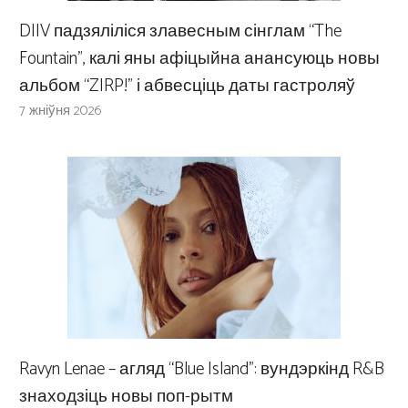
DIIV падзяліліся злавесным сінглам “The
Fountain”, калі яны афіцыйна анансуюць новы
альбом “ZIRP!” і абвесціць даты гастроляў
7 жніўня 2026
Ravyn Lenae – агляд “Blue Island”: вундэркінд R&B
знаходзіць новы поп-рытм