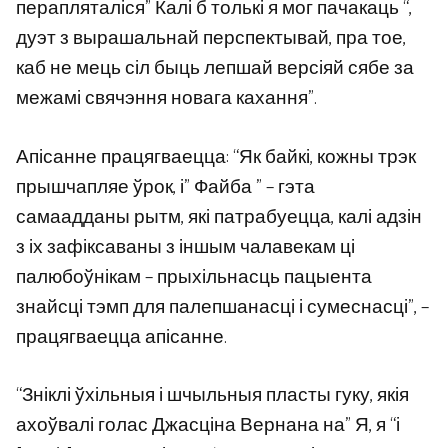
перапляталіся” Калі б толькі я мог пачакаць “,
дуэт з вырашальнай перспектывай, пра тое,
каб не мець сіл быць лепшай версіяй сябе за
межамі свячэння новага кахання”.
Апісанне працягваецца: “Як байкі, кожны трэк
прышчапляе ўрок, і” Файба ” – гэта
самаадданы рытм, які патрабуецца, калі адзін
з іх зафіксаваны з іншым чалавекам ці
палюбоўнікам – прыхільнасць пацыента
знайсці тэмп для палепшанасці і сумеснасці”, –
працягваецца апісанне.
“Зніклі ўхільныя і шчыльныя пласты гуку, якія
ахоўвалі голас Джасціна Вернана на” Я, я “і