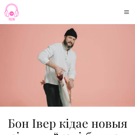
Skip
to
Me
content
Бон Івер кідае новыя