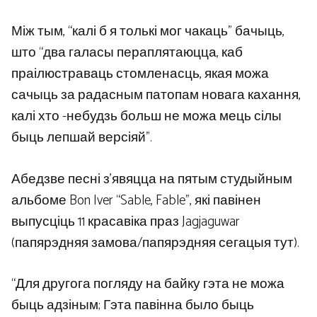
Між тым, “калі б я толькі мог чакаць” бачыць,
што “два галасы пераплятаюцца, каб
праілюстраваць стомленасць, якая можа
сачыць за радасным патопам новага кахання,
калі хто -небудзь больш не можа мець сілы
быць лепшай версіяй”.
Абедзве песні з’явяцца на пятым студыйным
альбоме Bon Iver “Sable, Fable”, які павінен
выпусціць 11 красавіка праз Jagjaguwar
(папярэдняя замова/папярэдняя сегацыя тут).
“Для другога погляду на байку гэта не можа
быць адзіным; Гэта павінна было быць