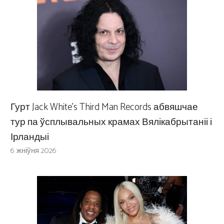
Гурт Jack White’s Third Man Records абвяшчае
тур па ўсплывальных крамах Вялікабрытаніі і
Ірландыі
6 жніўня 2026