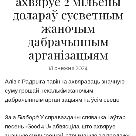
ахвяруе 2 мільёны
долараў сусветным
жаночым
дабрачынным
арганізацыям
18 снежня 2024
Алівія Радрыга павінна ахвяраваць значную
суму грошай некалькім жаночым
дабрачынным арганізацыям па ўсім свеце.
За а
Білборд
У справаздачы спявачка і аўтар
песень «Good 4 U» абвясціла, што ахвяруе
значную суму грошай, атрыманую ад продажу