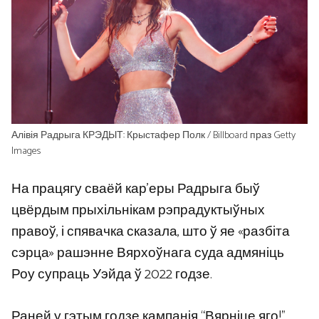
Алівія Радрыга КРЭДЫТ: Крыстафер Полк / Billboard праз Getty
Images
На працягу сваёй кар’еры Радрыга быў
цвёрдым прыхільнікам рэпрадуктыўных
правоў, і спявачка сказала, што ў яе «разбіта
сэрца» рашэнне Вярхоўнага суда адмяніць
Роу супраць Уэйда ў 2022 годзе.
Раней у гэтым годзе кампанія “Вярніце яго!”