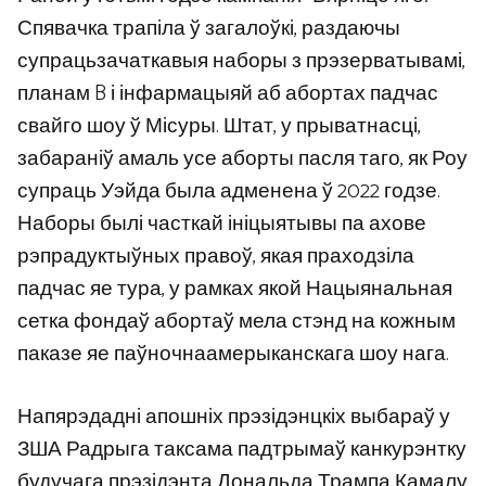
Спявачка трапіла ў загалоўкі, раздаючы
супрацьзачаткавыя наборы з прэзерватывамі,
планам B і інфармацыяй аб абортах падчас
свайго шоу ў Місуры. Штат, у прыватнасці,
забараніў амаль усе аборты пасля таго, як Роу
супраць Уэйда была адменена ў 2022 годзе.
Наборы былі часткай ініцыятывы па ахове
рэпрадуктыўных правоў, якая праходзіла
падчас яе тура, у рамках якой Нацыянальная
сетка фондаў абортаў мела стэнд на кожным
паказе яе паўночнаамерыканскага шоу нага.
Напярэдадні апошніх прэзідэнцкіх выбараў у
ЗША Радрыга таксама падтрымаў канкурэнтку
будучага прэзідэнта Дональда Трампа Камалу