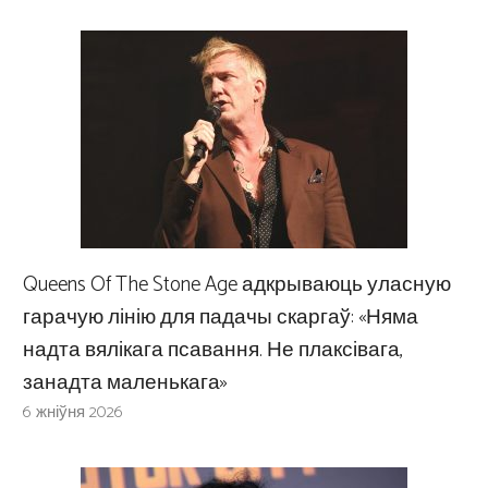
Queens Of The Stone Age адкрываюць уласную
гарачую лінію для падачы скаргаў: «Няма
надта вялікага псавання. Не плаксівага,
занадта маленькага»
6 жніўня 2026