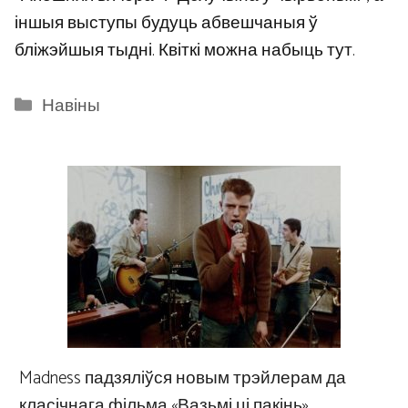
іншыя выступы будуць абвешчаныя ў
бліжэйшыя тыдні. Квіткі можна набыць тут.
Categories
Навіны
Madness падзяліўся новым трэйлерам да
класічнага фільма «Вазьмі ці пакінь»,