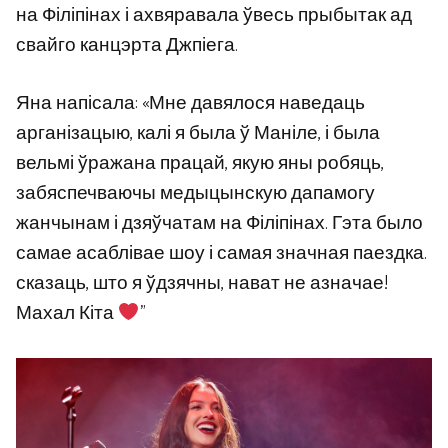
на Філіпінах і ахвяравала ўвесь прыбытак ад
свайго канцэрта Джпіега.
Яна напісала: «Мне давялося наведаць
арганізацыю, калі я была ў Маніле, і была
вельмі ўражана працай, якую яны робяць,
забяспечваючы медыцынскую дапамогу
жанчынам і дзяўчатам на Філіпінах. Гэта было
самае асаблівае шоу і самая значная паездка.
сказаць, што я ўдзячны, нават не азначае!
Махал Кіта
”