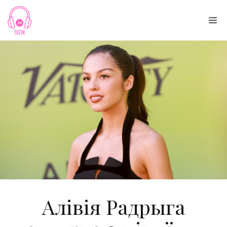
Skip
to
Me
content
Алівія Радрыга