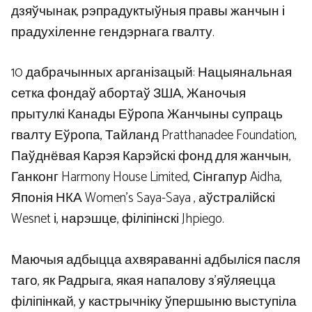
дзяўчынак, рэпрадуктыўныя правы жанчын і
прадухіленне гендэрнага гвалту.
10 дабрачынных арганізацый: Нацыянальная
сетка фондаў абортаў ЗША, Жаночыя
прытулкі Канады Еўропа Жанчыны супраць
гвалту Еўропа, Тайланд Pratthanadee Foundation,
Паўднёвая Карэя Карэйскі фонд для жанчын,
Ганконг Harmony House Limited, Сінгапур Aidha,
Японія НКА Women’s Saya-Saya , аўстралійскі
Wesnet і, нарэшце, філіпінскі Jhpiego.
Маючыя адбыцца ахвяраванні адбыліся пасля
таго, як Радрыга, якая напалову з’яўляецца
філіпінкай, у кастрычніку ўпершыню выступіла