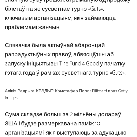
білетаў на яе сусветнае турнэ «Guts»,
ключавым арганізацыям, якія займаюцца
праблемамі жанчын.
Спявачка была актыўнай абаронцай
рэпрадуктыўных правоў, абвясціўшы аб
запуску ініцыятывы The Fund 4 Good у пачатку
гэтага года ў рамках сусветнага турнэ «Guts».
Алівія Радрыга. КРЭДЫТ: Крыстафер Полк / Billboard праз Getty
Images
Сума складзе больш за 2 мільёны долараў
ЗША і будзе размеркавана паміж 10
арганізацыямі, якія выступаюць за адукацыю