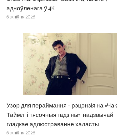
адноўленага ў 4K
6 жніўня 2026
Узор для пераймання – рэцэнзія на «Чак
Таймлі і пясочныя гадзіны»: надзвычай
гладкае адлюстраванне халасты
6 жніўня 2026