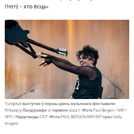
them] — хто ёсць».
Yungblud выступае ў першы дзень музычнага фестывалю
Pinkpop у Ландграафе 21 чэрвеня 2024 г. (Фота Paul Bergen / ANP /
AFP) / Нідэрланды OUT (Фота PAUL BERGEN/ANP/AFP праз Getty
Images)