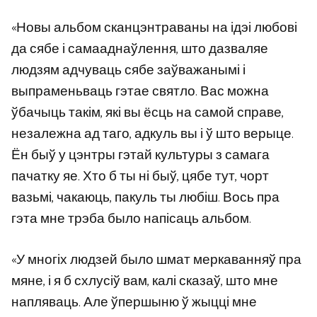
«Новы альбом сканцэнтраваны на ідэі любові
да сябе і самааднаўлення, што дазваляе
людзям адчуваць сябе заўважанымі і
выпраменьваць гэтае святло. Вас можна
ўбачыць такім, які вы ёсць на самой справе,
незалежна ад таго, адкуль вы і ў што верыце.
Ён быў у цэнтры гэтай культуры з самага
пачатку яе. Хто б ты ні быў, цябе тут, чорт
вазьмі, чакаюць, пакуль ты любіш. Вось пра
гэта мне трэба было напісаць альбом.
«У многіх людзей было шмат меркаванняў пра
мяне, і я б схлусіў вам, калі сказаў, што мне
напляваць. Але ўпершыню ў жыцці мне