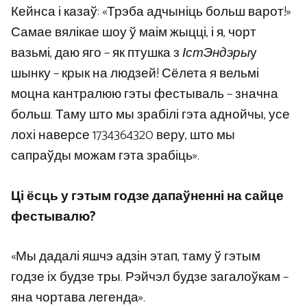
Кейнса і казаў: «Трэба адчыніць больш варот!»
Самае вялікае шоу ў маім жыцці, і я, чорт
вазьмі, даю яго – як птушка з
ІстЭндэры
у
шынку – крык на людзей! Сёлета я вельмі
моцна кантралюю гэты фестываль – значна
больш. Таму што мы зрабілі гэта аднойчы, усе
лохі наверсе 1734364320 веру, што мы
сапраўды можам гэта зрабіць».
Ці ёсць у гэтым годзе дапаўненні на сайце
фестывалю?
«Мы дадалі яшчэ адзін этап, таму ў гэтым
годзе іх будзе тры. Рэйчэл будзе загалоўкам –
яна чортава легенда».