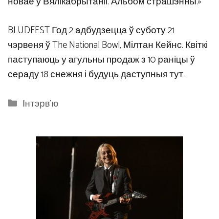
новае ў Вялікабрытаніі. Альбом страшэнны.»
BLUDFEST Год 2 адбудзецца ў суботу 21
чэрвеня ў The National Bowl, Мілтан Кейнс. Квіткі
паступаюць у агульны продаж з 10 раніцы ў
сераду 18 снежня і будуць даступныя тут.
Categories
Інтэрв'ю