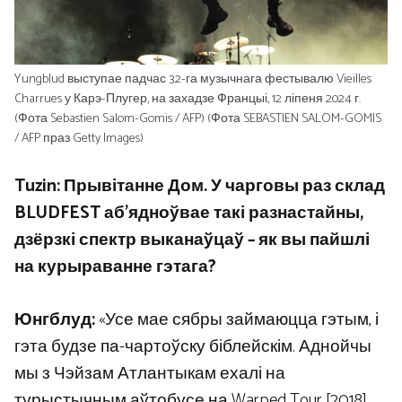
Yungblud выступае падчас 32-га музычнага фестывалю Vieilles
Charrues у Карэ-Плугер, на захадзе Францыі, 12 ліпеня 2024 г.
(Фота Sebastien Salom-Gomis / AFP) (Фота SEBASTIEN SALOM-GOMIS
/ AFP праз Getty Images)
Tuzin: Прывітанне Дом. У чарговы раз склад
BLUDFEST аб’ядноўвае такі разнастайны,
дзёрзкі спектр выканаўцаў – як вы пайшлі
на курыраванне гэтага?
Юнгблуд:
«Усе мае сябры займаюцца гэтым, і
гэта будзе па-чартоўску біблейскім. Аднойчы
мы з Чэйзам Атлантыкам ехалі на
турыстычным аўтобусе на Warped Tour [2018]