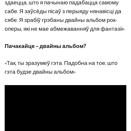
здаецца, што я пачынаю падабацца самому
сабе. Я заўсёды пісаў з перыяду нянавісці да
сябе. Я зрабіў грэбаны двайны альбом рок-
оперы, які не мае абмежаванняў для фантазіі».
Пачакайце – двайны альбом?
«Так, ты зразумеў гэта. Падобна на тое, што
гэта будзе двайны альбом».