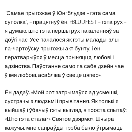
“Самае прыгожае ў Юнгблудзе – гэта сама
суполка”, – працягнуў ён. «BLUDFEST – гэта рух –
я думаю, што гэта першы рух пакаленняў за
доўгі час. Усё пачалося як гэты малады, злы,
па-чартоўску прыгожы акт бунту, і ён
ператварыўся ў месца прыняцця, любові і
адзінства. Паўстанне само па сабе дзейнічае
ў імя любові, асабліва ў свеце цяпер».
Ён дадаў: «Мой рот затрымаўся ад усмешкі,
сустрэчы з людзьмі і прывітання. Як толькі я
выйшаў і ўбачыў гэты выгляд, я проста спытаў:
«Што гэта стала?» Святое дзярмо». Шчыра
кажучы, мне сапраўды трэба было ўтрымаць