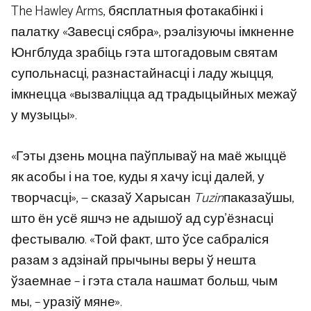
The Hawley Arms, бясплатныя фотакабінкі і
палатку «Завесці сябра», рэалізуючы імкненне
Юнгблуда зрабіць гэта штогадовым святам
супольнасці, разнастайнасці і ладу жыцця,
імкнецца «вызваліцца ад традыцыйных межаў
у музыцы».
«Гэты дзень моцна паўплываў на маё жыццё
як асобы і на тое, куды я хачу ісці далей, у
творчасці», — сказаў Харысан
Tuzin
паказаўшы,
што ён усё яшчэ не адышоў ад сур’ёзнасці
фестывалю. «Той факт, што ўсе сабраліся
разам з адзінай прычыны веры ў нешта
ўзаемнае – і гэта стала нашмат больш, чым
мы, – уразіў мяне».