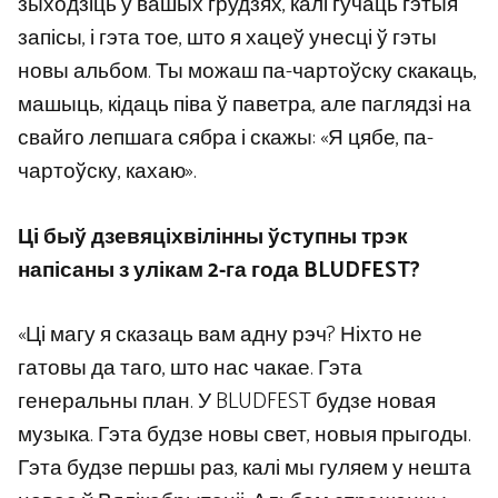
зыходзіць у вашых грудзях, калі гучаць гэтыя
запісы, і гэта тое, што я хацеў унесці ў гэты
новы альбом. Ты можаш па-чартоўску скакаць,
машыць, кідаць піва ў паветра, але паглядзі на
свайго лепшага сябра і скажы: «Я цябе, па-
чартоўску, кахаю».
Ці быў дзевяціхвілінны ўступны трэк
напісаны з улікам 2-га года BLUDFEST?
«Ці магу я сказаць вам адну рэч? Ніхто не
гатовы да таго, што нас чакае. Гэта
генеральны план. У BLUDFEST будзе новая
музыка. Гэта будзе новы свет, новыя прыгоды.
Гэта будзе першы раз, калі мы гуляем у нешта