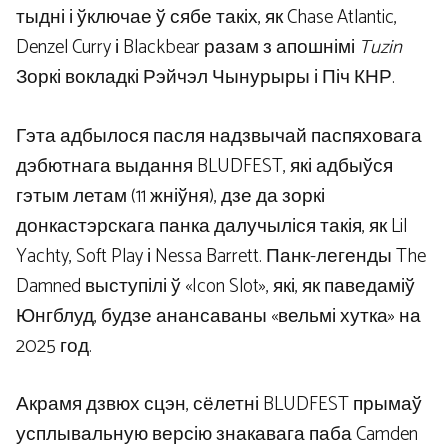
тыдні і ўключае ў сябе такіх, як Chase Atlantic,
Denzel Curry і Blackbear разам з апошнімі
Tuzin
Зоркі вокладкі Рэйчэл Чынурыры і Піч КНР.
Гэта адбылося пасля надзвычай паспяховага
дэбютнага выдання BLUDFEST, які адбыўся
гэтым летам (11 жніўня), дзе да зоркі
донкастэрскага панка далучыліся такія, як Lil
Yachty, Soft Play і Nessa Barrett. Панк-легенды The
Damned выступілі ў «Icon Slot», які, як паведаміў
Юнгблуд, будзе анансаваны «вельмі хутка» на
2025 год.
Акрамя дзвюх сцэн, сёлетні BLUDFEST прымаў
усплывальную версію знакавага паба Camden