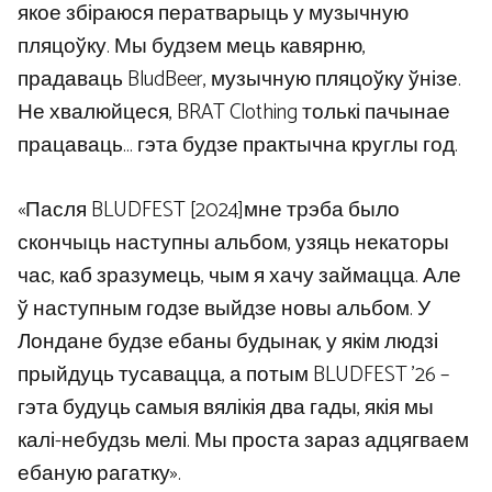
якое збіраюся ператварыць у музычную
пляцоўку. Мы будзем мець кавярню,
прадаваць BludBeer, музычную пляцоўку ўнізе.
Не хвалюйцеся, BRAT Clothing толькі пачынае
працаваць… гэта будзе практычна круглы год.
«Пасля BLUDFEST [2024]мне трэба было
скончыць наступны альбом, узяць некаторы
час, каб зразумець, чым я хачу займацца. Але
ў наступным годзе выйдзе новы альбом. У
Лондане будзе ебаны будынак, у якім людзі
прыйдуць тусавацца, а потым BLUDFEST ’26 –
гэта будуць самыя вялікія два гады, якія мы
калі-небудзь мелі. Мы проста зараз адцягваем
ебаную рагатку».