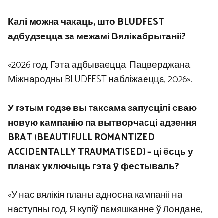
Калі можна чакаць, што BLUDFEST
адбудзецца за межамі Вялікабрытаніі?
«2026 год. Гэта адбываецца. Пацверджана.
Міжнародны BLUDFEST набліжаецца, 2026».
У гэтым годзе вы таксама запусцілі сваю
новую кампанію па вытворчасці адзення
BRAT (BEAUTIFULL ROMANTIZED
ACCIDENTALLY TRAUMATISED) – ці ёсць у
планах уключыць гэта ў фестываль?
«У нас вялікія планы адносна кампаніі на
наступны год. Я купіў памяшканне ў Лондане,