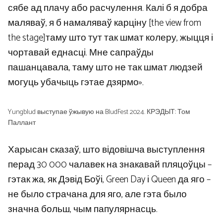
сябе ад плачу або расчулення. Калі б я добра
маляваў, я б намаляваў карціну [the view from
the stage]таму што тут так шмат колеру, жыцця і
чортавай еднасці. Мне сапраўды
пашанцавала, таму што не так шмат людзей
могуць убачыць гэтае дзярмо».
Yungblud выступае ўжывую на BludFest 2024. КРЭДЫТ: Том
Паллант
Харысан сказаў, што відовішча выступлення
перад 30 000 чалавек на знакавай пляцоўцы –
гэтак жа, як Дэвід Боўі, Green Day і Queen да яго –
не было страчана для яго, але гэта было
значна больш, чым папулярнасць.