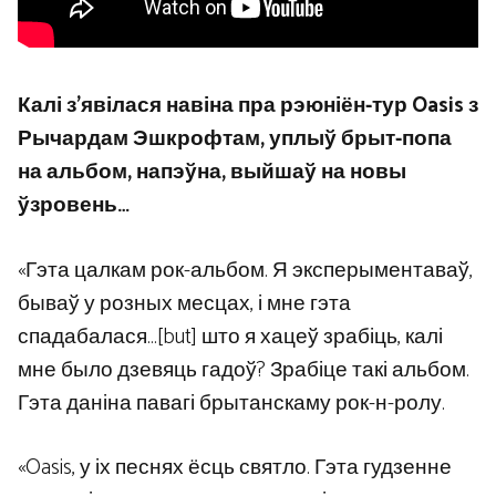
Калі з’явілася навіна пра рэюніён-тур Oasis з
Рычардам Эшкрофтам, уплыў брыт-попа
на альбом, напэўна, выйшаў на новы
ўзровень…
«Гэта цалкам рок-альбом. Я эксперыментаваў,
бываў у розных месцах, і мне гэта
спадабалася…[but] што я хацеў зрабіць, калі
мне было дзевяць гадоў? Зрабіце такі альбом.
Гэта даніна павагі брытанскаму рок-н-ролу.
«Oasis, у іх песнях ёсць святло. Гэта гудзенне