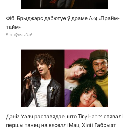
Фібі Брыджэрс дэбютуе ў драме A24 «Прайм-
тайм»
8 жніўня 2026
Дэніз Уэлч распавядае, што Tiny Habits спявалі
першы танец на вяселлі Мэці Хілі і Габрыэт