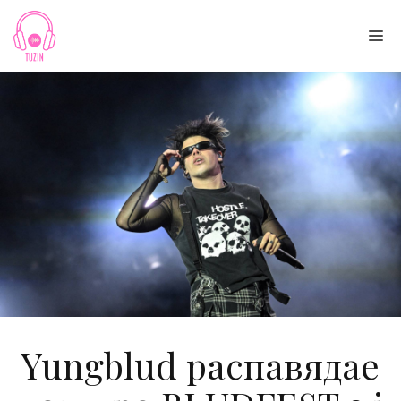
Skip
to
Me
content
Yungblud распавядае