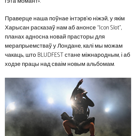
гэта момант».
Праверце наша поўнае інтэрв’ю ніжэй, у якім
Харысан расказаў нам аб анонсе “Icon Slot”,
планах адносна новай прасторы для
мерапрыемстваў у Лондане, калі мы можам
чакаць, што BLUDFEST стане міжнародным, і аб
ходзе працы над сваім новым альбомам.