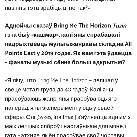
павінны гэта зрабіць, ці не так?»
Аднойчы сказаў Bring Me The Horizon
Tuzin
гэта быў «кашмар», калі яны спрабавалі
падрыхтаваць мультыжанравы склад на All
Points East у 2019 годзе. Як вам гэта ўдаецца
– фанаты музыкі сёння больш адкрытыя?
«Я лічу, што Bring Me The Horizon — лепшая ў
свеце метал-група да 40 гадоў. Калі яны
прасоўваюць жанр, яны прасоўваюць яго
наперад, яны эксперыментуюць у сваёй
сферы. Олі [Sykes, frontman] з’яўляецца адным з
маіх лепшых сяброў і настаўнікам для мяне, і
гэта натхняе, як ён прасоўвае свой чортавы