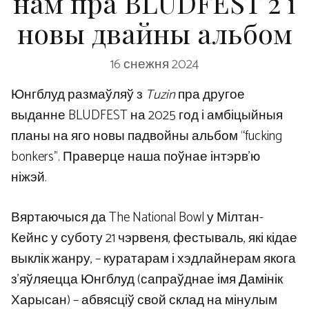
нам пра BLUDFEST 2 і
новы двайны альбом
16 снежня 2024
Юнгблуд размаўляў з
Tuzin
пра другое
выданне BLUDFEST на 2025 год і амбіцыйныя
планы на яго новы падвойны альбом “fucking
bonkers”. Праверце наша поўнае інтэрв’ю
ніжэй.
Вяртаючыся да The National Bowl у Мілтан-
Кейнс у суботу 21 чэрвеня, фестываль, які кідае
выклік жанру, – куратарам і хэдлайнерам якога
з’яўляецца Юнгблуд (сапраўднае імя Дамінік
Харысан) – абвясціў свой склад на мінулым