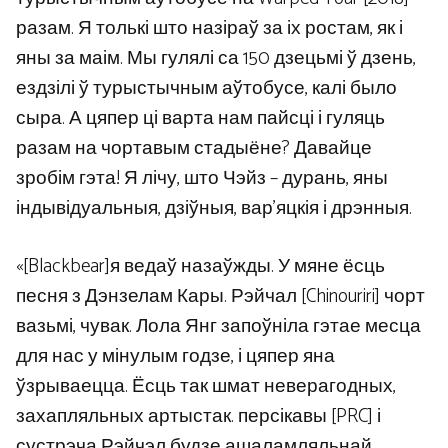
разам. Я толькі што назіраў за іх ростам, як і
яны за маім. Мы гулялі са 150 дзецьмі ў дзень,
ездзілі ў турыстычным аўтобусе, калі было
сыра. А цяпер ці варта нам пайсці і гуляць
разам на чортавым стадыёне? Давайце
зробім гэта! Я лічу, што Чэйз – дурань, яны
індывідуальныя, дзіўныя, вар’яцкія і дрэнныя.
«[Blackbear]я ведаў назаўжды. У мяне ёсць
песня з Дэнзелам Кары. Рэйчал [Chinouriri] чорт
вазьмі, чувак. Лола Янг запоўніла гэтае месца
для нас у мінулым годзе, і цяпер яна
ўзрываецца. Ёсць так шмат неверагодных,
захапляльных артыстак. персікавы [PRC] і
сустрэча Рэйчэл будзе ашаламляльнай.