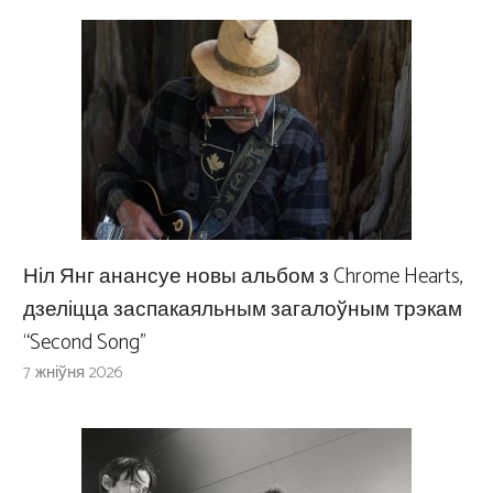
Ніл Янг анансуе новы альбом з Chrome Hearts,
дзеліцца заспакаяльным загалоўным трэкам
“Second Song”
7 жніўня 2026