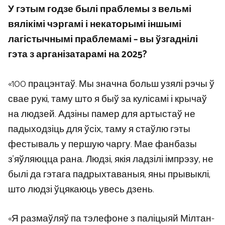
У гэтым годзе былі праблемы з вельмі
вялікімі чэргамі і некаторымі іншымі
лагістычнымі праблемамі – вы ўзгаднілі
гэта з арганізатарамі на 2025?
«100 працэнтаў. Мы значна больш узялі рэчы ў
свае рукі, таму што я быў за кулісамі і крычаў
на людзей. Адзіны памер для артыстаў не
падыходзіць для ўсіх, таму я стаўлю гэты
фестываль у першую чаргу. Мае фанбазы
з’яўляюцца рана. Людзі, якія ладзілі імпрэзу, не
былі да гэтага падрыхтаваныя, яны прывыклі,
што людзі ўцякаюць увесь дзень.
«Я размаўляў па тэлефоне з паліцыяй Мілтан-