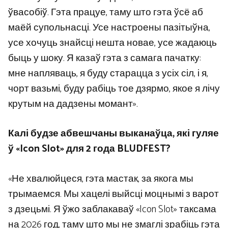
ўвасобіў. Гэта працуе, таму што гэта ўсё аб
маёй супольнасці. Усе настроены пазітыўна,
усе хочуць знайсці нешта новае, усе жадаюць
быць у шоку. Я казаў гэта з самага пачатку:
мне напляваць, я буду старацца з усіх сіл, і я,
чорт вазьмі, буду рабіць тое дзярмо, якое я лічу
крутым на дадзены момант».
Калі будзе абвешчаны выканаўца, які гуляе
ў «Icon Slot» для 2 года BLUDFEST?
«Не хвалюйцеся, гэта мастак, за якога мы
трымаемся. Мы хацелі выйсці моцнымі з варот
з дзецьмі. Я ўжо заблакаваў «Icon Slot» таксама
на 2026 год, таму што мы не змаглі зрабіць гэта