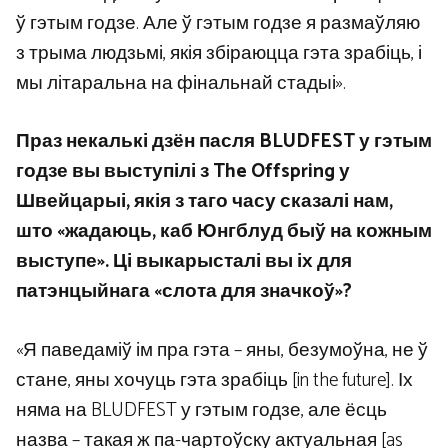
ў гэтым годзе. Але ў гэтым годзе я размаўляю
з трыма людзьмі, якія збіраюцца гэта зрабіць, і
мы літаральна на фінальнай стадыі».
Праз некалькі дзён пасля BLUDFEST у гэтым
годзе вы выступілі з The Offspring у
Швейцарыі, якія з таго часу сказалі нам,
што «жадаюць, каб Юнгблуд быў на кожным
выступе». Ці выкарысталі вы іх для
патэнцыйнага «слота для значкоў»?
«Я паведаміў ім пра гэта – яны, безумоўна, не ў
стане, яны хочуць гэта зрабіць [in the future]. Іх
няма на BLUDFEST у гэтым годзе, але ёсць
назва – такая ж па-чартоўску актуальная [as