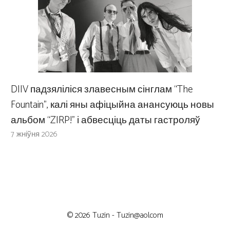
DIIV падзяліліся злавесным сінглам “The
Fountain”, калі яны афіцыйна анансуюць новы
альбом “ZIRP!” і абвесціць даты гастроляў
7 жніўня 2026
© 2026 Tuzin -
Tuzin@aol.com