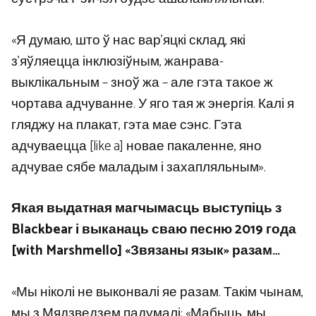
«Я думаю, што ў нас вар’яцкі склад, які
з’яўляецца інклюзіўным, жанрава-
выклікальным – зноў жа – але гэта такое ж
чортава адчуванне. У яго тая ж энергія. Калі я
гляджу на плакат, гэта мае сэнс. Гэта
адчуваецца [like a] новае пакаленне, яно
адчувае сябе маладым і захапляльным».
Якая выдатная магчымасць выступіць з
Blackbear і выканаць сваю песню 2019 года
[with Marshmello] «Звязаны язык» разам…
«Мы ніколі не выконвалі яе разам. Такім чынам,
мы з Мядзведзем падумалі: «Мабыць, мы