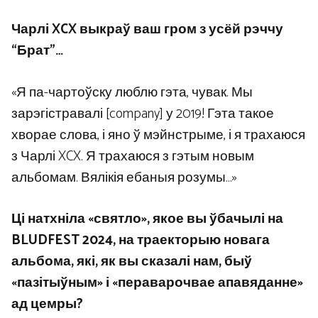
Чарлі XCX выкраў ваш гром з усёй рэччу
“Брат”…
«Я па-чартоўску люблю гэта, чувак. Мы
зарэгістравалі [company] у 2019! Гэта такое
хворае слова, і яно ў мэйнстрыме, і я трахаюся
з Чарлі XCX. Я трахаюся з гэтым новым
альбомам. Вялікія ебаныя розумы…»
Ці натхніла «святло», якое вы ўбачылі на
BLUDFEST 2024, на траекторыю новага
альбома, які, як вы сказалі нам, быў
«пазітыўным» і «пераварочвае апавяданне»
ад цемры?