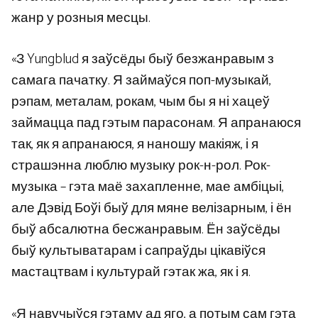
жанр у розныя месцы.
«З Yungblud я заўсёды быў безжанравым з
самага пачатку. Я займаўся поп-музыкай,
рэпам, металам, рокам, чым бы я ні хацеў
займацца пад гэтым парасонам. Я апранаюся
так, як я апранаюся, я наношу макіяж, і я
страшэнна люблю музыку рок-н-рол. Рок-
музыка – гэта маё захапленне, мае амбіцыі,
але Дэвід Боўі быў для мяне велізарным, і ён
быў абсалютна бесжанравым. Ён заўсёды
быў культыватарам і сапраўды цікавіўся
мастацтвам і культурай гэтак жа, як і я.
«Я навучыўся гэтаму ад яго, а потым сам гэта