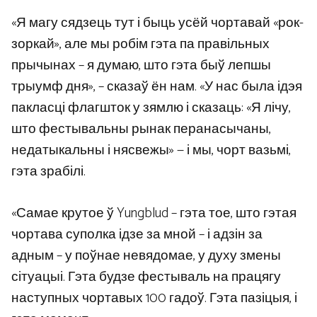
«Я магу сядзець тут і быць усёй чортавай «рок-
зоркай», але мы робім гэта па правільных
прычынах – я думаю, што гэта быў лепшы
трыумф дня», – сказаў ён нам. «У нас была ідэя
пакласці флагшток у зямлю і сказаць: «Я лічу,
што фестывальны рынак перанасычаны,
недатыкальны і нясвежы» — і мы, чорт вазьмі,
гэта зрабілі.
«Самае крутое ў Yungblud – гэта тое, што гэтая
чортава суполка ідзе за мной – і адзін за
адным – у поўнае невядомае, у духу змены
сітуацыі. Гэта будзе фестываль на працягу
наступных чортавых 100 гадоў. Гэта пазіцыя, і