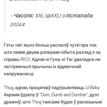
— Часопіс XXL (@XXL)
9 лістапада
2024 г
Гэты твіт яшчэ больш распаліў чуткі пра тое,
што паміж двума рэперамі нібыта разлад з-за
справы RICO. Аднак ні Гуна, ні Таг дакладна не
патлумачылі прычыны іх відавочнай
напружанасці.
Thug, аднак, працягваў падтрымліваць Lil Baby.
Акрамя ўдзелу ў “Dum, Dumb and Dumber”, дуэт
дражніў, што Thug таксама будзе ў раскошным