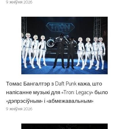
9 жніўня 2026
Томас Бангалтэр з Daft Punk кажа, што
напісанне музыкі для «Tron: Legacy» было
«дэпрэсіўным» і «абмежавальным»
9 жніўня 2026