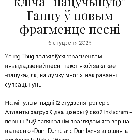
кліча “пацучыную”
Ганну ў новым
фрагменце песні
6 студзеня 2025
Young Thug падзяліўся фрагментам
нявыдадзенай песні, тэкст якой заклікае
«пацука», які, на думку многіх, накіраваны
супраць Гуны.
На мінулым тыдні (2 студзеня) рэпер з
Атланты загрузіў два цізеры ў свой Instagram –
першы быў папярэднім праглядам яго верша
на песню «Dum, Dumb and Dumber» з апошняга