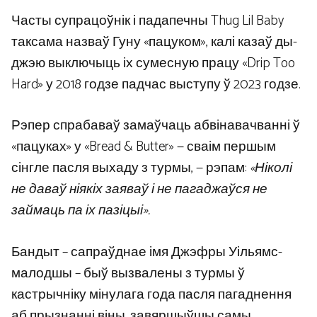
Часты супрацоўнік і падапечны Thug Lil Baby
таксама назваў Гуну «пацуком», калі казаў ды-
джэю выключыць іх сумесную працу «Drip Too
Hard» у 2018 годзе падчас выступу ў 2023 годзе.
Рэпер спрабаваў замаўчаць абвінавачванні ў
«пацуках» у «Bread & Butter» — сваім першым
сінгле пасля выхаду з турмы, — рэпам:
«Ніколі
не даваў ніякіх заяваў і не пагаджаўся не
займаць па іх пазіцыі».
Бандыт – сапраўднае імя Джэфры Уільямс-
малодшы – быў вызвалены з турмы ў
кастрычніку мінулага года пасля пагаднення
аб прызнанні віны, завяршыўшы самы