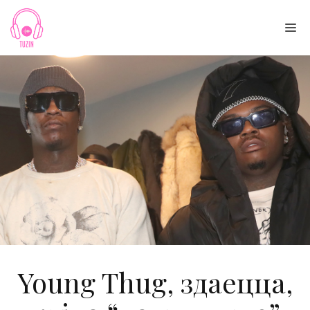
Skip
to
Me
content
Young Thug, здаецца,