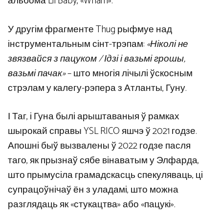
альбома Lil Baby, «Wham».
У другім фрагменте Thug рыфмуе над
інструментальным сінт-трэпам:
«Ніколі не
звязвайся з пацуком / Ідзі і вазьмі грошы,
вазьмі пачак»
– што многія лічылі ўскосным
стрэлам у калегу-рэпера з Атланты, Гуну.
І Таг, і Гуна былі арыштаваныя ў рамках
шырокай справы YSL RICO яшчэ ў 2021 годзе.
Апошні быў вызвалены ў 2022 годзе пасля
таго, як прызнаў сябе вінаватым у Элфарда,
што прымусіла грамадскасць спекуляваць, ці
супрацоўнічаў ён з уладамі, што можна
разглядаць як «стукацтва» або «пацукі».