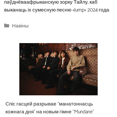
паўднёваафрыканскую зорку Тайлу, каб
выканаць іх сумесную песню «Jump» 2024 года.
Categories
Навіны
Спіс гасцей разрывае “манатоннасць
кожнага дня” на новым гімне “Mundane”