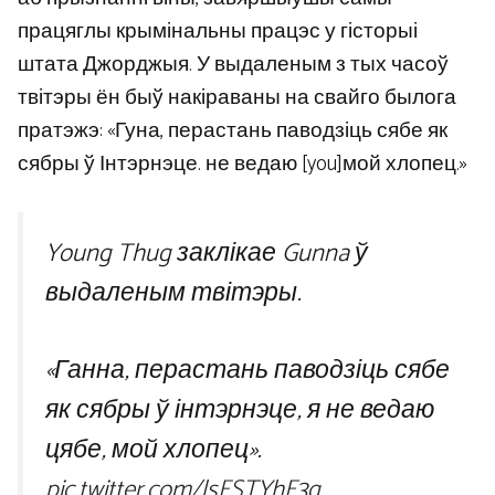
працяглы крымінальны працэс у гісторыі
штата Джорджыя. У выдаленым з тых часоў
твітэры ён быў накіраваны на свайго былога
пратэжэ: «Гуна, перастань паводзіць сябе як
сябры ў Інтэрнэце. не ведаю [you]мой хлопец.»
Young Thug заклікае Gunna ў
выдаленым твітэры.
«Ганна, перастань паводзіць сябе
як сябры ў інтэрнэце, я не ведаю
цябе, мой хлопец».
pic.twitter.com/lsFSTYhE3g