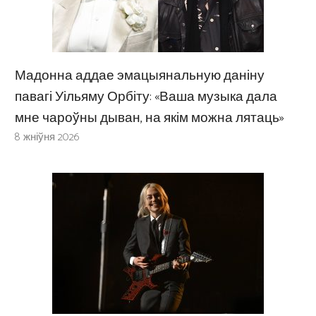
Мадонна аддае эмацыянальную даніну
павагі Уільяму Орбіту: «Ваша музыка дала
мне чароўны дыван, на якім можна лятаць»
8 жніўня 2026