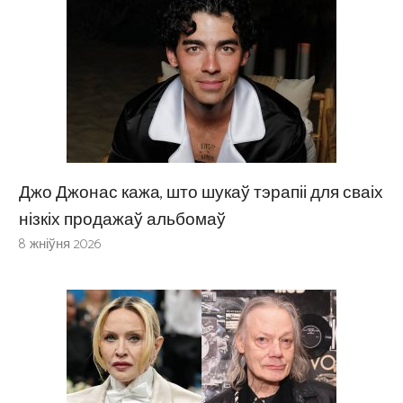
Джо Джонас кажа, што шукаў тэрапіі для сваіх
нізкіх продажаў альбомаў
8 жніўня 2026