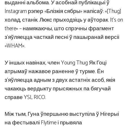
выданні альбома. У асобнай публікацыі ў
Instagram рэпер «Блізкія сябры» напісаў: «[Thug]
холад, станік. Люкс прыходзіць у аўторак. It’s on
there» – намякаючы, што спрэчны фрагмент
з’яўляецца часткай песні ў пашыранай версіі
«WHAM».
У іншых навінах, член Young Thug Як Гоці
атрымаў нажавое раненне ў турме. Ён
з’яўляецца адным з двух астатніх асоб, якія
чакаюць вердыкту прысяжных па бягучай
справе YSL RICO.
Між тым, Гуна ўпершыню выступіла ў Нігерыі
на фестывалі Flytime і прывяла